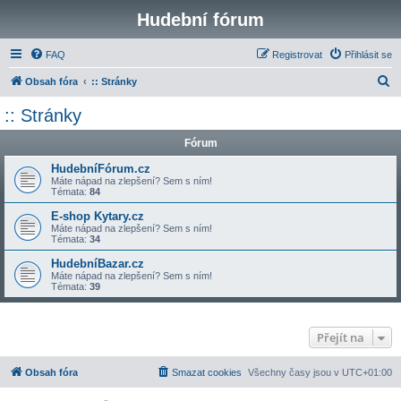
Hudební fórum
FAQ
Registrovat
Přihlásit se
H
Obsah fóra
:: Stránky
l
:: Stránky
e
Fórum
d
a
HudebníFórum.cz
Máte nápad na zlepšení? Sem s ním!
t
Témata:
84
E-shop Kytary.cz
Máte nápad na zlepšení? Sem s ním!
Témata:
34
HudebníBazar.cz
Máte nápad na zlepšení? Sem s ním!
Témata:
39
Přejít na
Obsah fóra
Smazat cookies
Všechny časy jsou v
UTC+01:00