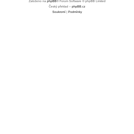
Založeno na
phpBB
® Forum Software © phpBB Limited
Český překlad –
phpBB.cz
Soukromí
|
Podmínky