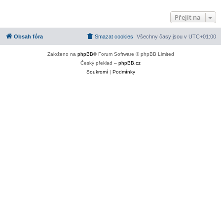
Přejít na
Obsah fóra
Smazat cookies
Všechny časy jsou v
UTC+01:00
Založeno na
phpBB
® Forum Software © phpBB Limited
Český překlad –
phpBB.cz
Soukromí
|
Podmínky