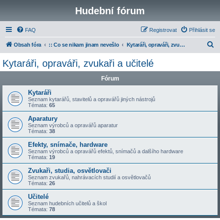
Hudební fórum
FAQ
Registrovat
Přihlásit se
H
Obsah fóra
:: Co se nikam jinam nevešlo
Kytaráři, opraváři, zvukaři a učitelé
l
Kytaráři, opraváři, zvukaři a učitelé
e
Fórum
d
a
Kytaráři
Seznam kytarářů, stavitelů a opravářů jiných nástrojů
t
Témata:
65
Aparatury
Seznam výrobců a opravářů aparatur
Témata:
38
Efekty, snímače, hardware
Seznam výrobců a opravářů efektů, snímačů a dalšího hardware
Témata:
19
Zvukaři, studia, osvětlovači
Seznam zvukařů, nahrávacích studií a osvětlovačů
Témata:
26
Učitelé
Seznam hudebních učitelů a škol
Témata:
78