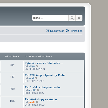
Hledat
Pokročilé hledání
Registrovat
Přihlásit se
PŘÍSPĚVKY
POSLEDNÍ PŘÍSPĚVEK
Kytarář - servis a údržba kar…
854
Z
od
Majkii
o
26.11.2025 20:39
b
r
Re: ESH Amp - Aparatury, Praha
447
a
Z
od
torst
z
o
9.01.2025 16:47
i
b
t
r
Re: J. Vulc - obaly na zesilo…
299
p
a
Z
od
aivn86
o
z
o
30.03.2026 18:53
s
i
b
l
t
r
Re: Workshopy ve studiu
e
106
p
a
Z
od
pavlii
d
o
z
o
21.05.2026 13:49
n
s
i
b