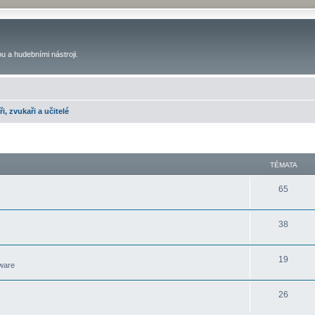
u a hudebními nástroji.
ři, zvukaři a učitelé
TÉMATA
65
38
19
ware
26