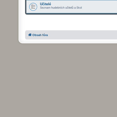
Učitelé
Seznam hudebních učitelů a škol
Obsah fóra