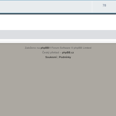
78
Založeno na
phpBB
® Forum Software © phpBB Limited
Český překlad –
phpBB.cz
Soukromí
|
Podmínky