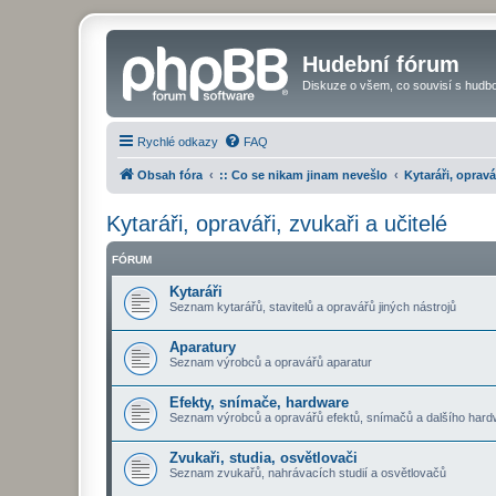
Hudební fórum
Diskuze o všem, co souvisí s hudbo
Rychlé odkazy
FAQ
Obsah fóra
:: Co se nikam jinam nevešlo
Kytaráři, opravá
Kytaráři, opraváři, zvukaři a učitelé
FÓRUM
Kytaráři
Seznam kytarářů, stavitelů a opravářů jiných nástrojů
Aparatury
Seznam výrobců a opravářů aparatur
Efekty, snímače, hardware
Seznam výrobců a opravářů efektů, snímačů a dalšího hard
Zvukaři, studia, osvětlovači
Seznam zvukařů, nahrávacích studií a osvětlovačů