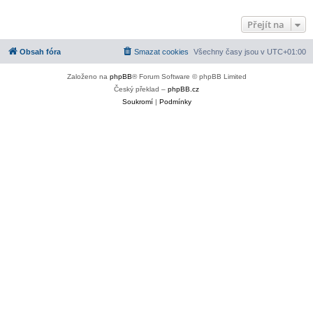
Přejít na
Obsah fóra
Smazat cookies
Všechny časy jsou v
UTC+01:00
Založeno na
phpBB
® Forum Software © phpBB Limited
Český překlad –
phpBB.cz
Soukromí
|
Podmínky