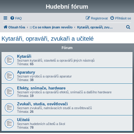
Hudební fórum
FAQ
Registrovat
Přihlásit se
H
Obsah fóra
:: Co se nikam jinam nevešlo
Kytaráři, opraváři, zvukaři a učitelé
l
Kytaráři, opraváři, zvukaři a učitelé
e
Fórum
d
a
Kytaráři
Seznam kytarářů, stavitelů a opravářů jiných nástrojů
t
Témata:
65
Aparatury
Seznam výrobců a opravářů aparatur
Témata:
38
Efekty, snímače, hardware
Seznam výrobců a opravářů efektů, snímačů a dalšího hardware
Témata:
19
Zvukaři, studia, osvětlovači
Seznam zvukařů, nahrávacích studií a osvětlovačů
Témata:
26
Učitelé
Seznam hudebních učitelů a škol
Témata:
78