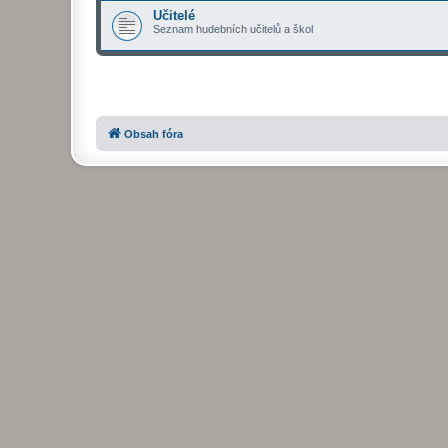
Učitelé
Seznam hudebních učitelů a škol
Obsah fóra