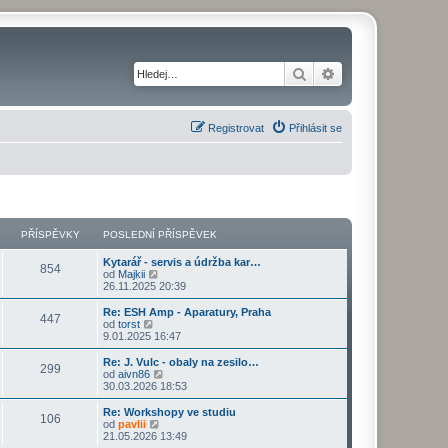
Hledat
Pokročilé hledání
Registrovat
Přihlásit se
PŘÍSPĚVKY
POSLEDNÍ PŘÍSPĚVEK
Kytarář - servis a údržba kar…
854
Z
od
Majkii
o
26.11.2025 20:39
b
r
Re: ESH Amp - Aparatury, Praha
447
a
Z
od
torst
z
o
9.01.2025 16:47
i
b
t
r
Re: J. Vulc - obaly na zesilo…
299
p
a
Z
od
aivn86
o
z
o
30.03.2026 18:53
s
i
b
l
t
r
Re: Workshopy ve studiu
e
106
p
a
Z
od
pavlii
d
o
z
o
21.05.2026 13:49
n
s
i
b