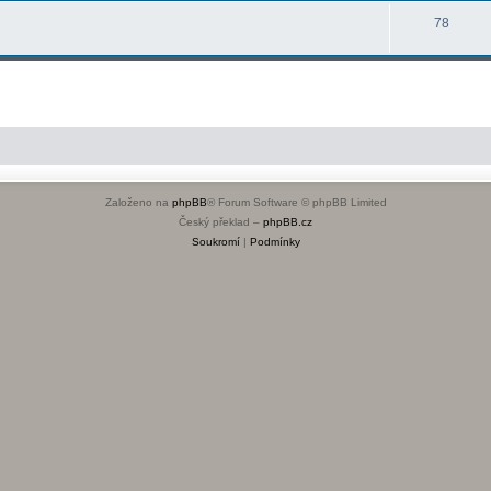
78
Založeno na
phpBB
® Forum Software © phpBB Limited
Český překlad –
phpBB.cz
Soukromí
|
Podmínky