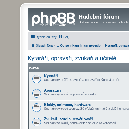
Hudební fórum
Diskuze o všem, co souvisí s hudbo
Rychlé odkazy
FAQ
Obsah fóra
:: Co se nikam jinam nevešlo
Kytaráři, opravá
Kytaráři, opraváři, zvukaři a učitelé
FÓRUM
Kytaráři
Seznam kytarářů, stavitelů a opravářů jiných nástrojů
Aparatury
Seznam výrobců a opravářů aparatur
Efekty, snímače, hardware
Seznam výrobců a opravářů efektů, snímačů a dalšího hard
Zvukaři, studia, osvětlovači
Seznam zvukařů, nahrávacích studií a osvětlovačů