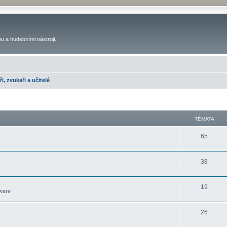
u a hudebními nástroji.
ři, zvukaři a učitelé
TÉMATA
65
38
19
ware
26