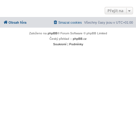
Přejít na
Obsah fóra
Smazat cookies
Všechny časy jsou v
UTC+01:00
Založeno na
phpBB
® Forum Software © phpBB Limited
Český překlad –
phpBB.cz
Soukromí
|
Podmínky