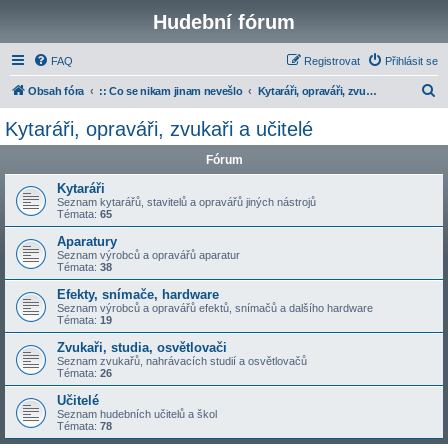
Hudební fórum
FAQ
Registrovat
Přihlásit se
H
Obsah fóra
:: Co se nikam jinam nevešlo
Kytaráři, opraváři, zvukaři a učitelé
l
Kytaráři, opraváři, zvukaři a učitelé
e
Fórum
d
a
Kytaráři
Seznam kytarářů, stavitelů a opravářů jiných nástrojů
t
Témata:
65
Aparatury
Seznam výrobců a opravářů aparatur
Témata:
38
Efekty, snímače, hardware
Seznam výrobců a opravářů efektů, snímačů a dalšího hardware
Témata:
19
Zvukaři, studia, osvětlovači
Seznam zvukařů, nahrávacích studií a osvětlovačů
Témata:
26
Učitelé
Seznam hudebních učitelů a škol
Témata:
78