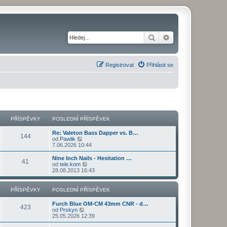
Hledat
Pokročilé hledání
Registrovat
Přihlásit se
PŘÍSPĚVKY
POSLEDNÍ PŘÍSPĚVEK
Re: Valeton Bass Dapper vs. B…
144
Z
od
Pawlik
o
7.06.2026 10:44
b
r
Nine Inch Nails - Hesitation …
41
a
Z
od
tele.kom
z
o
28.08.2013 16:43
i
b
t
r
p
a
PŘÍSPĚVKY
POSLEDNÍ PŘÍSPĚVEK
o
z
s
i
Furch Blue OM-CM 43mm CNR - d…
l
t
423
Z
od
Prskyn
e
p
o
25.05.2026 12:39
d
o
b
n
s