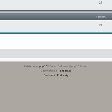
28
TÉMATA
21
Založeno na
phpBB
® Forum Software © phpBB Limited
Český překlad –
phpBB.cz
Soukromí
|
Podmínky