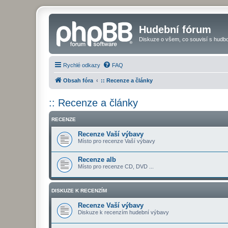
Hudební fórum
Diskuze o všem, co souvisí s hudbo
Rychlé odkazy
FAQ
Obsah fóra
:: Recenze a články
:: Recenze a články
RECENZE
Recenze Vaší výbavy
Místo pro recenze Vaší výbavy
Recenze alb
Místo pro recenze CD, DVD ...
DISKUZE K RECENZÍM
Recenze Vaší výbavy
Diskuze k recenzím hudební výbavy