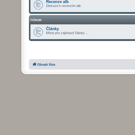
Recenze alb
Diskuze k recenzím alb
FÓRUM
Články
Místo pro zajímavé články ...
Obsah fóra