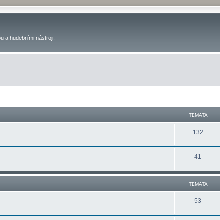
u a hudebními nástroji.
TÉMATA
132
41
TÉMATA
53