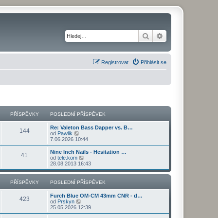
Hledat
Pokročilé hledání
Registrovat
Přihlásit se
PŘÍSPĚVKY
POSLEDNÍ PŘÍSPĚVEK
Re: Valeton Bass Dapper vs. B…
144
Z
od
Pawlik
o
7.06.2026 10:44
b
r
Nine Inch Nails - Hesitation …
41
a
Z
od
tele.kom
z
o
28.08.2013 16:43
i
b
t
r
p
a
PŘÍSPĚVKY
POSLEDNÍ PŘÍSPĚVEK
o
z
s
i
Furch Blue OM-CM 43mm CNR - d…
l
t
423
Z
od
Prskyn
e
p
o
25.05.2026 12:39
d
o
b
n
s