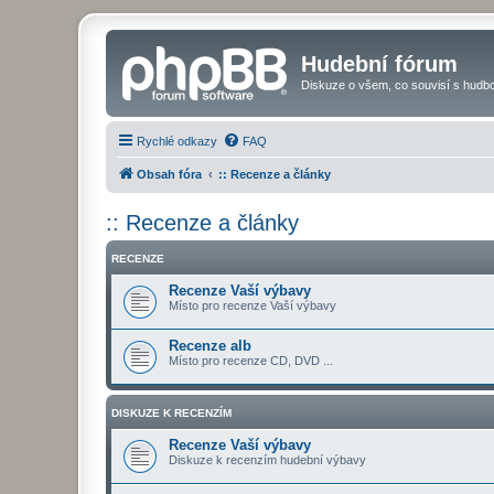
Hudební fórum
Diskuze o všem, co souvisí s hudbo
Rychlé odkazy
FAQ
Obsah fóra
:: Recenze a články
:: Recenze a články
RECENZE
Recenze Vaší výbavy
Místo pro recenze Vaší výbavy
Recenze alb
Místo pro recenze CD, DVD ...
DISKUZE K RECENZÍM
Recenze Vaší výbavy
Diskuze k recenzím hudební výbavy