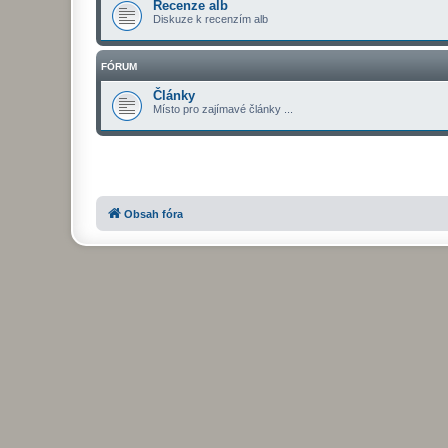
Recenze alb
Diskuze k recenzím alb
FÓRUM
Články
Místo pro zajímavé články ...
Obsah fóra