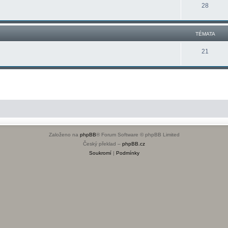
28
TÉMATA
21
Založeno na
phpBB
® Forum Software © phpBB Limited
Český překlad –
phpBB.cz
Soukromí
|
Podmínky