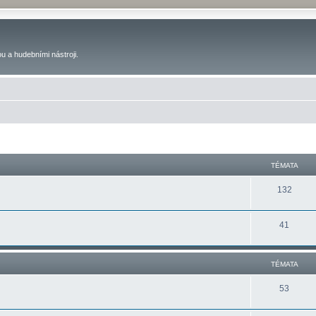
u a hudebními nástroji.
TÉMATA
132
41
TÉMATA
53