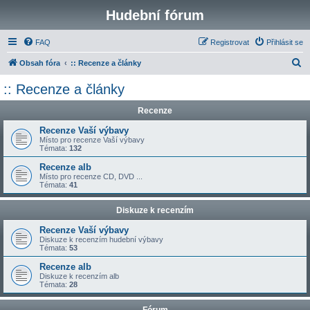
Hudební fórum
FAQ
Registrovat
Přihlásit se
H
Obsah fóra
:: Recenze a články
l
:: Recenze a články
e
Recenze
d
a
Recenze Vaší výbavy
Místo pro recenze Vaší výbavy
t
Témata:
132
Recenze alb
Místo pro recenze CD, DVD ...
Témata:
41
Diskuze k recenzím
Recenze Vaší výbavy
Diskuze k recenzím hudební výbavy
Témata:
53
Recenze alb
Diskuze k recenzím alb
Témata:
28