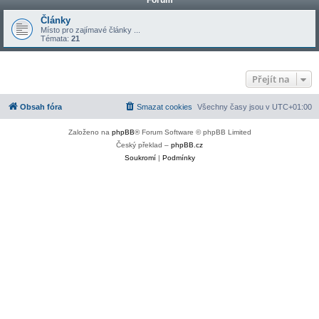
Fórum
Články
Místo pro zajímavé články ...
Témata:
21
Přejít na
Obsah fóra
Smazat cookies
Všechny časy jsou v
UTC+01:00
Založeno na
phpBB
® Forum Software © phpBB Limited
Český překlad –
phpBB.cz
Soukromí
|
Podmínky