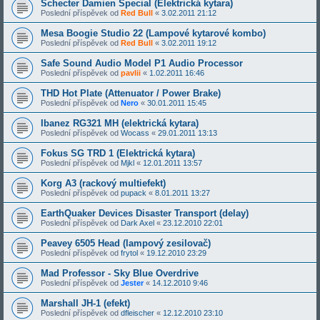
Schecter Damien Special (Elektrická kytara)
Poslední příspěvek od
Red Bull
«
3.02.2011 21:12
Mesa Boogie Studio 22 (Lampové kytarové kombo)
Poslední příspěvek od
Red Bull
«
3.02.2011 19:12
Safe Sound Audio Model P1 Audio Processor
Poslední příspěvek od
pavlii
«
1.02.2011 16:46
THD Hot Plate (Attenuator / Power Brake)
Poslední příspěvek od
Nero
«
30.01.2011 15:45
Ibanez RG321 MH (elektrická kytara)
Poslední příspěvek od
Wocass
«
29.01.2011 13:13
Fokus SG TRD 1 (Elektrická kytara)
Poslední příspěvek od
Mjkl
«
12.01.2011 13:57
Korg A3 (rackový multiefekt)
Poslední příspěvek od
pupack
«
8.01.2011 13:27
EarthQuaker Devices Disaster Transport (delay)
Poslední příspěvek od
Dark Axel
«
23.12.2010 22:01
Peavey 6505 Head (lampový zesilovač)
Poslední příspěvek od
frytol
«
19.12.2010 23:29
Mad Professor - Sky Blue Overdrive
Poslední příspěvek od
Jester
«
14.12.2010 9:46
Marshall JH-1 (efekt)
Poslední příspěvek od
dfleischer
«
12.12.2010 23:10