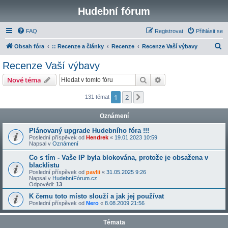
Hudební fórum
FAQ
Registrovat
Přihlásit se
H
Obsah fóra
:: Recenze a články
Recenze
Recenze Vaší výbavy
l
Recenze Vaší výbavy
e
Hledat
Pokročilé hledání
Nové téma
d
a
1
2
Další
131 témat
t
Oznámení
Plánovaný upgrade Hudebního fóra !!!
Poslední příspěvek od
Hendrek
«
19.01.2023 10:59
Napsal v
Oznámení
Co s tím - Vaše IP byla blokována, protože je obsažena v
blacklistu
Poslední příspěvek od
pavlii
«
31.05.2025 9:26
Napsal v
HudebníFórum.cz
Odpovědi:
13
K čemu toto místo slouží a jak jej používat
Poslední příspěvek od
Nero
«
8.08.2009 21:56
Témata