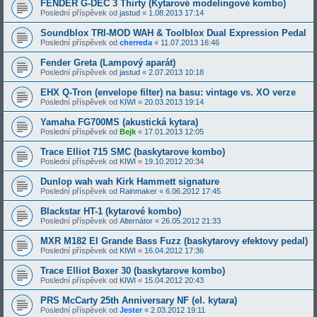
FENDER G-DEC 3 Thirty (Kytarové modelingové kombo)
Poslední příspěvek od
jastud
«
1.08.2013 17:14
Soundblox TRI-MOD WAH & Toolblox Dual Expression Pedal
Poslední příspěvek od
cherreda
«
11.07.2013 16:46
Fender Greta (Lampový aparát)
Poslední příspěvek od
jastud
«
2.07.2013 10:18
EHX Q-Tron (envelope filter) na basu: vintage vs. XO verze
Poslední příspěvek od
KIWI
«
20.03.2013 19:14
Yamaha FG700MS (akustická kytara)
Poslední příspěvek od
Bejk
«
17.01.2013 12:05
Trace Elliot 715 SMC (baskytarove kombo)
Poslední příspěvek od
KIWI
«
19.10.2012 20:34
Dunlop wah wah Kirk Hammett signature
Poslední příspěvek od
Rainmaker
«
6.06.2012 17:45
Blackstar HT-1 (kytarové kombo)
Poslední příspěvek od
Alternátor
«
26.05.2012 21:33
MXR M182 El Grande Bass Fuzz (baskytarovy efektovy pedal)
Poslední příspěvek od
KIWI
«
16.04.2012 17:36
Trace Elliot Boxer 30 (baskytarove kombo)
Poslední příspěvek od
KIWI
«
15.04.2012 20:43
PRS McCarty 25th Anniversary NF (el. kytara)
Poslední příspěvek od
Jester
«
2.03.2012 19:11