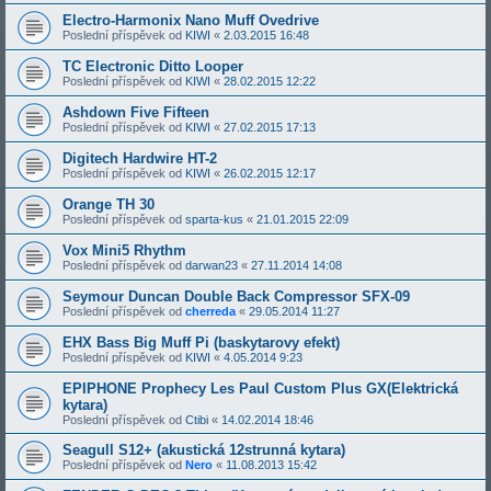
Electro-Harmonix Nano Muff Ovedrive
Poslední příspěvek od
KIWI
«
2.03.2015 16:48
TC Electronic Ditto Looper
Poslední příspěvek od
KIWI
«
28.02.2015 12:22
Ashdown Five Fifteen
Poslední příspěvek od
KIWI
«
27.02.2015 17:13
Digitech Hardwire HT-2
Poslední příspěvek od
KIWI
«
26.02.2015 12:17
Orange TH 30
Poslední příspěvek od
sparta-kus
«
21.01.2015 22:09
Vox Mini5 Rhythm
Poslední příspěvek od
darwan23
«
27.11.2014 14:08
Seymour Duncan Double Back Compressor SFX-09
Poslední příspěvek od
cherreda
«
29.05.2014 11:27
EHX Bass Big Muff Pi (baskytarovy efekt)
Poslední příspěvek od
KIWI
«
4.05.2014 9:23
EPIPHONE Prophecy Les Paul Custom Plus GX(Elektrická
kytara)
Poslední příspěvek od
Ctibi
«
14.02.2014 18:46
Seagull S12+ (akustická 12strunná kytara)
Poslední příspěvek od
Nero
«
11.08.2013 15:42