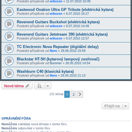
Poslední příspěvek od
wikxzen
«
11.07.2010 10:49
Eastwood Ovation Ultra GP Tribute (elektrická kytara)
Poslední příspěvek od
wikxzen
«
6.07.2010 16:27
Reverend Guitars Buckshot (elektrická kytara)
Poslední příspěvek od
wikxzen
«
6.07.2010 14:49
Reverend Guitars Jetstream 390 (elektrická kytara)
Poslední příspěvek od
wikxzen
«
6.07.2010 12:57
TC Electronic Nova Repeater (digitální delay)
Poslední příspěvek od
Nero
«
29.06.2010 15:59
Blackstar HT-5H (kytarový lampový zesilovač)
Poslední příspěvek od
Bummer
«
30.05.2010 14:54
Washburn C40 (klasická kytara)
Poslední příspěvek od
Nero
«
29.05.2010 21:13
Nové téma
1
2
Další
131 témat
Přejít na
OPRÁVNĚNÍ FÓRA
Nemůžete
zakládat nová témata v tomto fóru
Nemůžete
odpovídat v tomto fóru