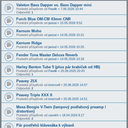
Valeton Bass Dapper vs. Bass Dapper mini
Poslední příspěvek od
Pawlik
«
7.06.2026 10:44
Odpovědi:
1
Furch Blue OM-CM 43mm CNR
Poslední příspěvek od
jastud
«
15.05.2026 9:52
Kernom Moho
Poslední příspěvek od
jastud
«
14.05.2026 10:21
Kernom Ridge
Poslední příspěvek od
jastud
«
14.05.2026 10:20
Fender Tone Master Deluxe Reverb
Poslední příspěvek od
jastud
«
14.05.2026 10:18
Harley Benton Tube 5 (plus pár krabiček od HB)
Poslední příspěvek od
Pawlik
«
25.08.2025 20:43
Odpovědi:
1
Peavey JSX
Poslední příspěvek od
innerself
«
25.08.2025 14:57
Odpovědi:
2
Peavey Triple XXX II
Poslední příspěvek od
innerself
«
25.08.2025 14:51
Mesa Boogie V-Twin (lampový podlahový preamp /
distortion)
Poslední příspěvek od
vasekh
«
18.04.2024 8:17
Odpovědi:
2
Pár postřehů klávesáka k výbavě