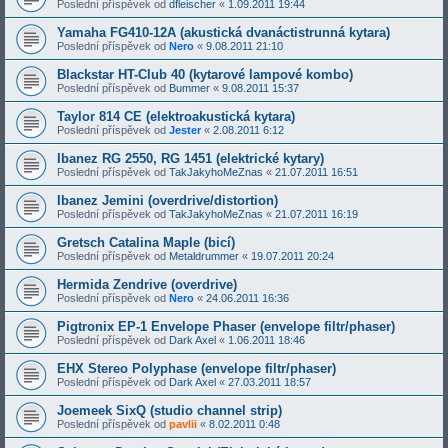
Poslední příspěvek od
dfleischer
«
1.09.2011 19:44
Yamaha FG410-12A (akustická dvanáctistrunná kytara)
Poslední příspěvek od
Nero
«
9.08.2011 21:10
Blackstar HT-Club 40 (kytarové lampové kombo)
Poslední příspěvek od
Bummer
«
9.08.2011 15:37
Taylor 814 CE (elektroakustická kytara)
Poslední příspěvek od
Jester
«
2.08.2011 6:12
Ibanez RG 2550, RG 1451 (elektrické kytary)
Poslední příspěvek od
TakJakyhoMeZnas
«
21.07.2011 16:51
Ibanez Jemini (overdrive/distortion)
Poslední příspěvek od
TakJakyhoMeZnas
«
21.07.2011 16:19
Gretsch Catalina Maple (bicí)
Poslední příspěvek od
Metaldrummer
«
19.07.2011 20:24
Hermida Zendrive (overdrive)
Poslední příspěvek od
Nero
«
24.06.2011 16:36
Pigtronix EP-1 Envelope Phaser (envelope filtr/phaser)
Poslední příspěvek od
Dark Axel
«
1.06.2011 18:46
EHX Stereo Polyphase (envelope filtr/phaser)
Poslední příspěvek od
Dark Axel
«
27.03.2011 18:57
Joemeek SixQ (studio channel strip)
Poslední příspěvek od
pavlii
«
8.02.2011 0:48