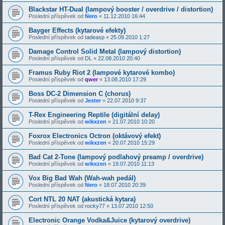
Blackstar HT-Dual (lampový booster / overdrive / distortion)
Poslední příspěvek od
Nero
«
11.12.2010 16:44
Bayger Effects (kytarové efekty)
Poslední příspěvek od
tadeasp
«
25.09.2010 1:27
Damage Control Solid Metal (lampový distortion)
Poslední příspěvek od
DL
«
22.08.2010 20:40
Framus Ruby Riot 2 (lampové kytarové kombo)
Poslední příspěvek od
qwer
«
13.08.2010 17:29
Boss DC-2 Dimension C (chorus)
Poslední příspěvek od
Jester
«
22.07.2010 9:37
T-Rex Engineering Reptile (digitální delay)
Poslední příspěvek od
wikxzen
«
21.07.2010 10:20
Foxrox Electronics Octron (oktávový efekt)
Poslední příspěvek od
wikxzen
«
20.07.2010 15:29
Bad Cat 2-Tone (lampový podlahový preamp / overdrive)
Poslední příspěvek od
wikxzen
«
19.07.2010 11:13
Vox Big Bad Wah (Wah-wah pedál)
Poslední příspěvek od
Nero
«
18.07.2010 20:39
Cort NTL 20 NAT (akustická kytara)
Poslední příspěvek od
rocky77
«
13.07.2010 12:50
Electronic Orange Vodka&Juice (kytarový overdrive)