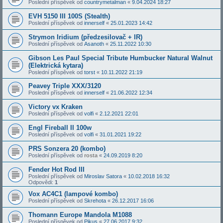
Poslední příspěvek od
countrymetalman
«
9.04.2024 18:27
EVH 5150 III 100S (Stealth)
Poslední příspěvek od
innerself
«
25.01.2023 14:42
Strymon Iridium (předzesilovač + IR)
Poslední příspěvek od
Asanoth
«
25.11.2022 10:30
Gibson Les Paul Special Tribute Humbucker Natural Walnut
(Elektrická kytara)
Poslední příspěvek od
torst
«
10.11.2022 21:19
Peavey Triple XXX/3120
Poslední příspěvek od
innerself
«
21.06.2022 12:34
Victory vx Kraken
Poslední příspěvek od
volfi
«
2.12.2021 22:01
Engl Fireball II 100w
Poslední příspěvek od
volfi
«
31.01.2021 19:22
PRS Sonzera 20 (kombo)
Poslední příspěvek od
rosta
«
24.09.2019 8:20
Fender Hot Rod III
Poslední příspěvek od
Miroslav Satora
«
10.02.2018 16:32
Odpovědi:
1
Vox AC4C1 (lampové kombo)
Poslední příspěvek od
Skrehota
«
26.12.2017 16:06
Thomann Europe Mandola M1088
Poslední příspěvek od
Pikus
«
27.06.2017 9:32