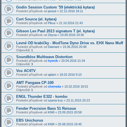
Godin Session Custom '59 (elektrická kytara)
Poslední příspěvek od
jastud
«
22.12.2016 18:11
Cort Source (el. kytara)
Poslední příspěvek od
Pikus
«
21.10.2016 21:43
Gibson Les Paul 2013 signature T (el. kytara)
Poslední příspěvek od
Zbyna
«
19.09.2016 19:36
Levné OD krabičky - ModTone Dyno Drive vs. EHX Nano Muff
Poslední příspěvek od
Diamant
«
15.06.2016 20:48
Odpovědi:
1
Soundblox Multiwave Distortion
Poslední příspěvek od
hyenik
«
20.04.2016 21:34
Odpovědi:
3
Vox AC4TV
Poslední příspěvek od
ajdam
«
18.02.2016 9:10
AMT Pangaea CP-100
Poslední příspěvek od
cherreda
«
15.02.2016 18:01
Odpovědi:
1
ENGL Thunder E322 - kombo
Poslední příspěvek od
sparta-kus
«
23.11.2015 20:23
Fender Precision Bass 51 Reissue
Poslední příspěvek od
KIWI
«
23.09.2015 20:58
EBS Unichorus
Poslední příspěvek od
KIWI
«
25.08.2015 19:45