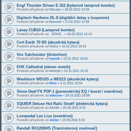
Engl Thunder Driven E-322 (kytarové lampové kombo)
Poslední příspěvek od
Wocass
«
29.02.2012 13:39
Digitech Hardwire DL-8 (digitální delay s looperem)
Poslední příspěvek od
Bummer
«
27.02.2012 11:58
Laney CUB10 (Lampové kombo)
Poslední příspěvek od
...EDGE...
«
26.02.2012 12:13
Cort Earth 70 NS (akustická kytara)
Poslední příspěvek od
Horča
«
15.01.2012 16:41
Vox Satchurator (distortion)
Poslední příspěvek od
hyenik
«
12.01.2012 18:02
EHX Cathedral (stereo reverb)
Poslední příspěvek od
Amorph
«
15.11.2011 10:15
Washburn WD10S a WD11S (akustické kytary)
Poslední příspěvek od
Nero
«
5.11.2011 16:54
Stone Deaf FX PDF-1 (parametrický EQ / boost / overdrive)
Poslední příspěvek od
wikxzen
«
29.10.2011 20:06
SQUIER Deluxe Hot Rails Strat® (elektrická kytara)
Poslední příspěvek od
ASmith
«
25.09.2011 9:43
Lovepedal Les Lius (overdrive)
Poslední příspěvek od
Jester
«
15.09.2011 9:20
Randall RX120DHS (Tranzistorový zesilovač)