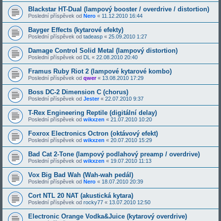
Blackstar HT-Dual (lampový booster / overdrive / distortion)
Poslední příspěvek od
Nero
«
11.12.2010 16:44
Bayger Effects (kytarové efekty)
Poslední příspěvek od
tadeasp
«
25.09.2010 1:27
Damage Control Solid Metal (lampový distortion)
Poslední příspěvek od
DL
«
22.08.2010 20:40
Framus Ruby Riot 2 (lampové kytarové kombo)
Poslední příspěvek od
qwer
«
13.08.2010 17:29
Boss DC-2 Dimension C (chorus)
Poslední příspěvek od
Jester
«
22.07.2010 9:37
T-Rex Engineering Reptile (digitální delay)
Poslední příspěvek od
wikxzen
«
21.07.2010 10:20
Foxrox Electronics Octron (oktávový efekt)
Poslední příspěvek od
wikxzen
«
20.07.2010 15:29
Bad Cat 2-Tone (lampový podlahový preamp / overdrive)
Poslední příspěvek od
wikxzen
«
19.07.2010 11:13
Vox Big Bad Wah (Wah-wah pedál)
Poslední příspěvek od
Nero
«
18.07.2010 20:39
Cort NTL 20 NAT (akustická kytara)
Poslední příspěvek od
rocky77
«
13.07.2010 12:50
Electronic Orange Vodka&Juice (kytarový overdrive)