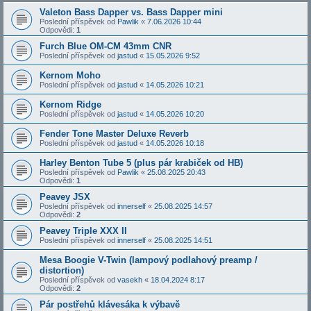
Valeton Bass Dapper vs. Bass Dapper mini
Poslední příspěvek od
Pawlik
«
7.06.2026 10:44
Odpovědi:
1
Furch Blue OM-CM 43mm CNR
Poslední příspěvek od
jastud
«
15.05.2026 9:52
Kernom Moho
Poslední příspěvek od
jastud
«
14.05.2026 10:21
Kernom Ridge
Poslední příspěvek od
jastud
«
14.05.2026 10:20
Fender Tone Master Deluxe Reverb
Poslední příspěvek od
jastud
«
14.05.2026 10:18
Harley Benton Tube 5 (plus pár krabiček od HB)
Poslední příspěvek od
Pawlik
«
25.08.2025 20:43
Odpovědi:
1
Peavey JSX
Poslední příspěvek od
innerself
«
25.08.2025 14:57
Odpovědi:
2
Peavey Triple XXX II
Poslední příspěvek od
innerself
«
25.08.2025 14:51
Mesa Boogie V-Twin (lampový podlahový preamp /
distortion)
Poslední příspěvek od
vasekh
«
18.04.2024 8:17
Odpovědi:
2
Pár postřehů klávesáka k výbavě