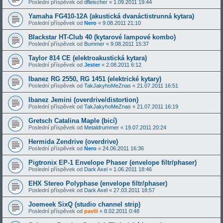
Poslední příspěvek od
dfleischer
«
1.09.2011 19:44
Yamaha FG410-12A (akustická dvanáctistrunná kytara)
Poslední příspěvek od
Nero
«
9.08.2011 21:10
Blackstar HT-Club 40 (kytarové lampové kombo)
Poslední příspěvek od
Bummer
«
9.08.2011 15:37
Taylor 814 CE (elektroakustická kytara)
Poslední příspěvek od
Jester
«
2.08.2011 6:12
Ibanez RG 2550, RG 1451 (elektrické kytary)
Poslední příspěvek od
TakJakyhoMeZnas
«
21.07.2011 16:51
Ibanez Jemini (overdrive/distortion)
Poslední příspěvek od
TakJakyhoMeZnas
«
21.07.2011 16:19
Gretsch Catalina Maple (bicí)
Poslední příspěvek od
Metaldrummer
«
19.07.2011 20:24
Hermida Zendrive (overdrive)
Poslední příspěvek od
Nero
«
24.06.2011 16:36
Pigtronix EP-1 Envelope Phaser (envelope filtr/phaser)
Poslední příspěvek od
Dark Axel
«
1.06.2011 18:46
EHX Stereo Polyphase (envelope filtr/phaser)
Poslední příspěvek od
Dark Axel
«
27.03.2011 18:57
Joemeek SixQ (studio channel strip)
Poslední příspěvek od
pavlii
«
8.02.2011 0:48