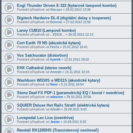
Engl Thunder Driven E-322 (kytarové lampové kombo)
Poslední příspěvek od
Wocass
«
29.02.2012 13:39
Digitech Hardwire DL-8 (digitální delay s looperem)
Poslední příspěvek od
Bummer
«
27.02.2012 11:58
Laney CUB10 (Lampové kombo)
Poslední příspěvek od
...EDGE...
«
26.02.2012 12:13
Cort Earth 70 NS (akustická kytara)
Poslední příspěvek od
Horča
«
15.01.2012 16:41
Vox Satchurator (distortion)
Poslední příspěvek od
hyenik
«
12.01.2012 18:02
EHX Cathedral (stereo reverb)
Poslední příspěvek od
Amorph
«
15.11.2011 10:15
Washburn WD10S a WD11S (akustické kytary)
Poslední příspěvek od
Nero
«
5.11.2011 16:54
Stone Deaf FX PDF-1 (parametrický EQ / boost / overdrive)
Poslední příspěvek od
wikxzen
«
29.10.2011 20:06
SQUIER Deluxe Hot Rails Strat® (elektrická kytara)
Poslední příspěvek od
ASmith
«
25.09.2011 9:43
Lovepedal Les Lius (overdrive)
Poslední příspěvek od
Jester
«
15.09.2011 9:20
Randall RX120DHS (Tranzistorový zesilovač)