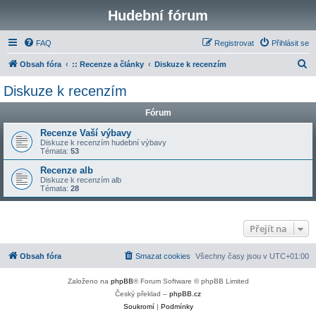
Hudební fórum
FAQ
Registrovat
Přihlásit se
H
Obsah fóra
:: Recenze a články
Diskuze k recenzím
l
Diskuze k recenzím
e
Fórum
d
a
Recenze Vaší výbavy
Diskuze k recenzím hudební výbavy
t
Témata:
53
Recenze alb
Diskuze k recenzím alb
Témata:
28
Přejít na
Obsah fóra
Smazat cookies
Všechny časy jsou v
UTC+01:00
Založeno na
phpBB
® Forum Software © phpBB Limited
Český překlad –
phpBB.cz
Soukromí
|
Podmínky