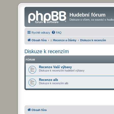
Hudební fórum
Diskuze o všem, co souvisí s hudbo
Rychlé odkazy
FAQ
Obsah fóra
:: Recenze a články
Diskuze k recenzím
Diskuze k recenzím
FÓRUM
Recenze Vaší výbavy
Diskuze k recenzím hudební výbavy
Recenze alb
Diskuze k recenzím alb
Obsah fóra