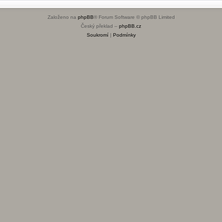
Založeno na
phpBB
® Forum Software © phpBB Limited
Český překlad –
phpBB.cz
Soukromí
|
Podmínky