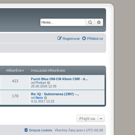
Hledat
Pokročilé hledání
Registrovat
Přihlásit se
PŘÍSPĚVKY
POSLEDNÍ PŘÍSPĚVEK
Furch Blue OM-CM 43mm CNR - d…
423
Z
od
Prskyn
o
25.05.2026 12:39
b
r
Re: IQ - Subterranea (1997) -…
178
a
Z
od
Nero
z
o
4.11.2017 12:22
i
b
t
r
p
a
o
z
Přejít na
s
i
l
t
e
p
d
o
Smazat cookies
Všechny časy jsou v
UTC+01:00
n
s