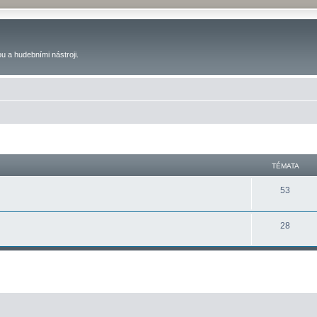
u a hudebními nástroji.
TÉMATA
53
28