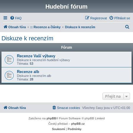
Hudební fórum
FAQ
Registrovat
Přihlásit se
H
Obsah fóra
:: Recenze a články
Diskuze k recenzím
l
Diskuze k recenzím
e
Fórum
d
a
Recenze Vaší výbavy
Diskuze k recenzím hudební výbavy
t
Témata:
53
Recenze alb
Diskuze k recenzím alb
Témata:
28
Přejít na
Obsah fóra
Smazat cookies
Všechny časy jsou v
UTC+01:00
Založeno na
phpBB
® Forum Software © phpBB Limited
Český překlad –
phpBB.cz
Soukromí
|
Podmínky