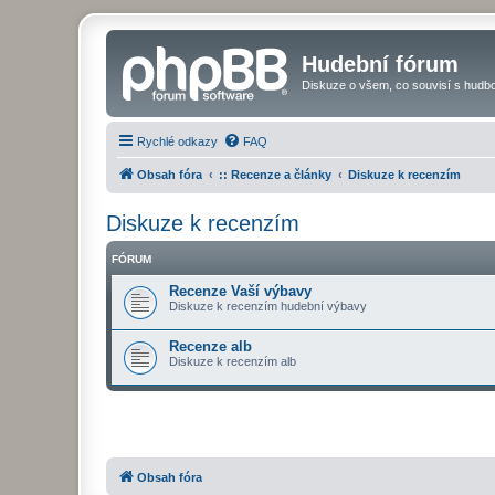
Hudební fórum
Diskuze o všem, co souvisí s hudbo
Rychlé odkazy
FAQ
Obsah fóra
:: Recenze a články
Diskuze k recenzím
Diskuze k recenzím
FÓRUM
Recenze Vaší výbavy
Diskuze k recenzím hudební výbavy
Recenze alb
Diskuze k recenzím alb
Obsah fóra