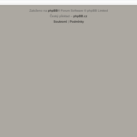
Založeno na
phpBB
® Forum Software © phpBB Limited
Český překlad –
phpBB.cz
Soukromí
|
Podmínky