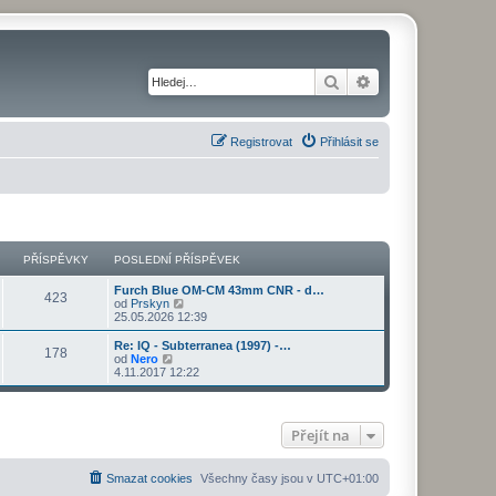
Hledat
Pokročilé hledání
Registrovat
Přihlásit se
PŘÍSPĚVKY
POSLEDNÍ PŘÍSPĚVEK
Furch Blue OM-CM 43mm CNR - d…
423
Z
od
Prskyn
o
25.05.2026 12:39
b
r
Re: IQ - Subterranea (1997) -…
178
a
Z
od
Nero
z
o
4.11.2017 12:22
i
b
t
r
p
a
o
z
Přejít na
s
i
l
t
e
p
d
o
Smazat cookies
Všechny časy jsou v
UTC+01:00
n
s