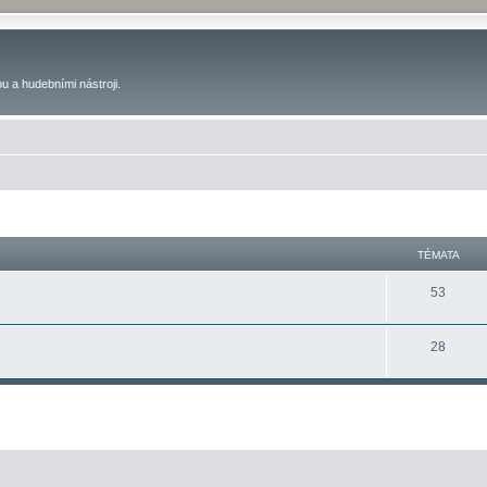
u a hudebními nástroji.
TÉMATA
53
28