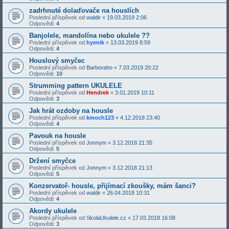
zadrhnuté dolaďovače na houslích
Poslední příspěvek od
waldir
«
19.03.2019 2:06
Odpovědi:
4
Banjolele, mandolína nebo ukulele ??
Poslední příspěvek od
hyenik
«
13.03.2019 8:59
Odpovědi:
4
Houslový smyčec
Poslední příspěvek od
Barboraho
«
7.03.2019 20:22
Odpovědi:
10
Strumming pattern UKULELE
Poslední příspěvek od
Hendrek
«
3.01.2019 10:11
Odpovědi:
3
Jak hrát ozdoby na housle
Poslední příspěvek od
kmoch123
«
4.12.2018 23:40
Odpovědi:
4
Pavouk na housle
Poslední příspěvek od
Jonnym
«
3.12.2018 21:35
Odpovědi:
5
Držení smyčce
Poslední příspěvek od
Jonnym
«
3.12.2018 21:13
Odpovědi:
5
Konzervatoř- housle, přijímací zkoušky, mám šanci?
Poslední příspěvek od
waldir
«
26.04.2018 10:31
Odpovědi:
4
Akordy ukulele
Poslední příspěvek od
SkolaUkulele.cz
«
17.03.2018 16:08
Odpovědi:
3