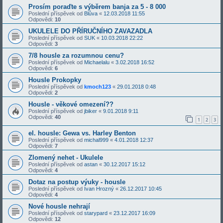
Prosím poraďte s výběrem banja za 5 - 8 000
Poslední příspěvek od
Blůva
«
12.03.2018 11:55
Odpovědi:
10
UKULELE DO PŘÍRUČNÍHO ZAVAZADLA
Poslední příspěvek od
SUK
«
10.03.2018 22:22
Odpovědi:
3
7/8 housle za rozumnou cenu?
Poslední příspěvek od
Michaelalu
«
3.02.2018 16:52
Odpovědi:
6
Housle Prokopky
Poslední příspěvek od
kmoch123
«
29.01.2018 0:48
Odpovědi:
2
Housle - věkové omezení??
Poslední příspěvek od
jbiker
«
9.01.2018 9:11
Odpovědi:
40
1
2
3
el. housle: Gewa vs. Harley Benton
Poslední příspěvek od
michal999
«
4.01.2018 12:37
Odpovědi:
7
Zlomený nehet - Ukulele
Poslední příspěvek od
astan
«
30.12.2017 15:12
Odpovědi:
4
Dotaz na postup výuky - housle
Poslední příspěvek od
Ivan Hrozný
«
26.12.2017 10:45
Odpovědi:
4
Nové housle nehrají
Poslední příspěvek od
starypard
«
23.12.2017 16:09
Odpovědi:
12