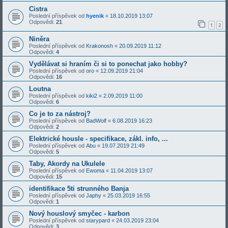
Cistra
Poslední příspěvek od
hyenik
«
18.10.2019 13:07
Odpovědi:
21
1
2
Niněra
Poslední příspěvek od
Krakonosh
«
20.09.2019 11:12
Odpovědi:
4
Vydělávat si hraním či si to ponechat jako hobby?
Poslední příspěvek od
oro
«
12.09.2019 21:04
Odpovědi:
16
Loutna
Poslední příspěvek od
kiki2
«
2.09.2019 11:00
Odpovědi:
6
Co je to za nástroj?
Poslední příspěvek od
BadWolf
«
6.08.2019 16:23
Odpovědi:
2
Elektrické housle - specifikace, zákl. info, ...
Poslední příspěvek od
Abu
«
19.07.2019 21:49
Odpovědi:
5
Taby, Akordy na Ukulele
Poslední příspěvek od
Ewoma
«
11.04.2019 13:07
Odpovědi:
15
identifikace 5ti strunného Banja
Poslední příspěvek od
Japhy
«
25.03.2019 16:55
Odpovědi:
1
Nový houslový smyčec - karbon
Poslední příspěvek od
starypard
«
24.03.2019 23:04
Odpovědi:
3