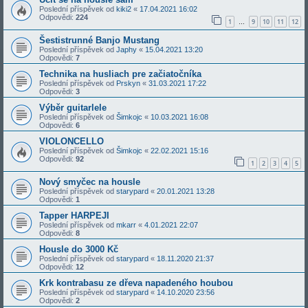
Poslední příspěvek od
kiki2
«
17.04.2021 16:02
Odpovědi:
224
1
9
10
11
12
…
Šestistrunné Banjo Mustang
Poslední příspěvek od
Japhy
«
15.04.2021 13:20
Odpovědi:
7
Technika na husliach pre začiatočníka
Poslední příspěvek od
Prskyn
«
31.03.2021 17:22
Odpovědi:
3
Výběr guitarlele
Poslední příspěvek od
Šimkojc
«
10.03.2021 16:08
Odpovědi:
6
VIOLONCELLO
Poslední příspěvek od
Šimkojc
«
22.02.2021 15:16
Odpovědi:
92
1
2
3
4
5
Nový smyčec na housle
Poslední příspěvek od
starypard
«
20.01.2021 13:28
Odpovědi:
1
Tapper HARPEJI
Poslední příspěvek od
mkarr
«
4.01.2021 22:07
Odpovědi:
8
Housle do 3000 Kč
Poslední příspěvek od
starypard
«
18.11.2020 21:37
Odpovědi:
12
Krk kontrabasu ze dřeva napadeného houbou
Poslední příspěvek od
starypard
«
14.10.2020 23:56
Odpovědi:
2