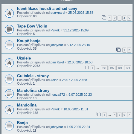
Témata
Identifikace houslí a odhad ceny
Poslední příspěvek od
starypard
«
25.06.2026 15:58
Odpovědi:
83
1
2
3
4
5
Tape Bow Violin
Poslední příspěvek od
Pawlik
«
31.12.2025 15:09
Odpovědi:
5
Koupě banja
Poslední příspěvek od
johnybur
«
5.12.2025 23:10
Odpovědi:
35
1
2
Ukulele
Poslední příspěvek od
pan Kulel
«
12.08.2025 18:50
Odpovědi:
2072
1
101
102
103
104
…
Guitalele - struny
Poslední příspěvek od
Jolan
«
28.07.2025 20:58
Odpovědi:
1
Mandolína struny
Poslední příspěvek od
honza572
«
9.07.2025 20:23
Odpovědi:
10
Mandolína
Poslední příspěvek od
Pawlik
«
10.05.2025 11:31
Odpovědi:
135
1
4
5
6
7
…
Banjo
Poslední příspěvek od
johnybur
«
1.05.2025 22:24
Odpovědi:
11