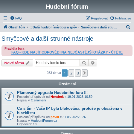
Hudební fórum
FAQ
Registrovat
Přihlásit se
H
Obsah fóra
:: Další hudební nástroje a zpěv
Smyčcové a další strunné nástroje
l
Smyčcové a další strunné nástroje
e
Pravidla fóra
d
FAQ - KDE NAJÍT ODPOVĚDI NA NEJČASTĚJŠÍ OTÁZKY - ČTĚTE
a
Hledat
Pokročilé hledání
Nové téma
t
1
2
3
Další
253 témat
Oznámení
Plánovaný upgrade Hudebního fóra !!!
Poslední příspěvek od
Hendrek
«
19.01.2023 10:59
Napsal v
Oznámení
Co s tím - Vaše IP byla blokována, protože je obsažena v
blacklistu
Poslední příspěvek od
pavlii
«
31.05.2025 9:26
Napsal v
HudebníFórum.cz
Odpovědi:
13