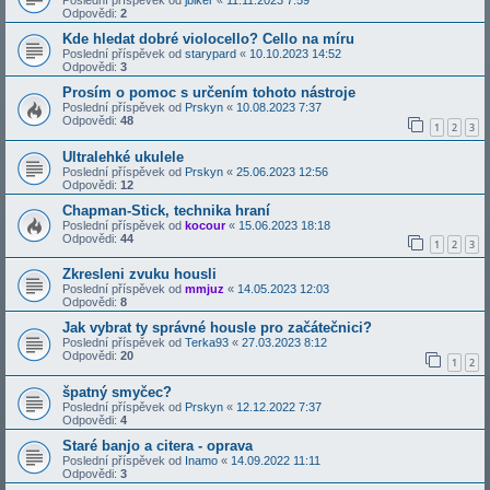
Poslední příspěvek od
jbiker
«
11.11.2023 7:59
Odpovědi:
2
Kde hledat dobré violocello? Cello na míru
Poslední příspěvek od
starypard
«
10.10.2023 14:52
Odpovědi:
3
Prosím o pomoc s určením tohoto nástroje
Poslední příspěvek od
Prskyn
«
10.08.2023 7:37
Odpovědi:
48
1
2
3
Ultralehké ukulele
Poslední příspěvek od
Prskyn
«
25.06.2023 12:56
Odpovědi:
12
Chapman-Stick, technika hraní
Poslední příspěvek od
kocour
«
15.06.2023 18:18
Odpovědi:
44
1
2
3
Zkresleni zvuku housli
Poslední příspěvek od
mmjuz
«
14.05.2023 12:03
Odpovědi:
8
Jak vybrat ty správné housle pro začátečnici?
Poslední příspěvek od
Terka93
«
27.03.2023 8:12
Odpovědi:
20
1
2
špatný smyčec?
Poslední příspěvek od
Prskyn
«
12.12.2022 7:37
Odpovědi:
4
Staré banjo a citera - oprava
Poslední příspěvek od
Inamo
«
14.09.2022 11:11
Odpovědi:
3