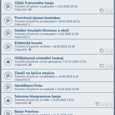
Výběr 5-strunného banja
Poslední příspěvek od
johnybur
«
1.04.2025 19:49
Odpovědi:
20
1
2
Povrchová úprava kontrabas
Poslední příspěvek od
starypard
«
18.01.2025 20:11
Odpovědi:
1
hledám houslaře Olomouc a okolí
Poslední příspěvek od
starypard
«
4.01.2025 21:55
Odpovědi:
1
Elektrické housle
Poslední příspěvek od
Dedo
«
18.08.2024 15:39
Odpovědi:
35
1
2
OUD(strunná orientální loutna)
Poslední příspěvek od
Ho oponopono
«
27.07.2024 17:52
Odpovědi:
39
1
2
Závaží na špičce smyčce
Poslední příspěvek od
affordano
«
14.06.2024 6:15
Odpovědi:
6
Identifikace-Viola
Poslední příspěvek od
sazkarik
«
14.03.2024 13:49
5strunne bluegrassove banjo
Poslední příspěvek od
JaBr
«
13.02.2024 13:24
Odpovědi:
42
1
2
3
Banjo Peerless