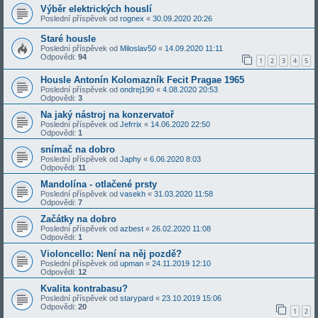
Výběr elektrických houslí
Poslední příspěvek od
rognex
«
30.09.2020 20:26
Staré housle
Poslední příspěvek od
Miloslav50
«
14.09.2020 11:11
Odpovědi:
94
1
2
3
4
5
Housle Antonín Kolomazník Fecit Pragae 1965
Poslední příspěvek od
ondrej190
«
4.08.2020 20:53
Odpovědi:
3
Na jaký nástroj na konzervatoř
Poslední příspěvek od
Jefrrix
«
14.06.2020 22:50
Odpovědi:
1
snímač na dobro
Poslední příspěvek od
Japhy
«
6.06.2020 8:03
Odpovědi:
11
Mandolína - otlačené prsty
Poslední příspěvek od
vasekh
«
31.03.2020 11:58
Odpovědi:
7
Začátky na dobro
Poslední příspěvek od
azbest
«
26.02.2020 11:08
Odpovědi:
1
Violoncello: Není na něj pozdě?
Poslední příspěvek od
upman
«
24.11.2019 12:10
Odpovědi:
12
Kvalita kontrabasu?
Poslední příspěvek od
starypard
«
23.10.2019 15:06
Odpovědi:
20
1
2