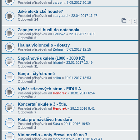
Poslední příspěvek od
carver
«
8.05.2017 20:19
Jaké elektrické housle?
Poslední příspěvek od
starypard
«
22.04.2017 11:47
Odpovědi:
24
1
2
Zapojenie el huslí do notebooku
Poslední příspěvek od
Holubko
«
22.03.2017 10:05
Odpovědi:
5
Hra na violoncello - dotazy
Poslední příspěvek od
Zelima
«
3.03.2017 12:15
Sopránové ukulele (1000 - 3000 Kč)
Poslední příspěvek od
jirkatol
«
23.01.2017 13:49
Odpovědi:
11
Banjo - čtyřstrunné
Poslední příspěvek od
adiku
«
19.01.2017 13:53
Odpovědi:
2
Výběr střevových strun - FIDULA
Poslední příspěvek od
Hendrek
«
10.01.2017 6:54
Odpovědi:
3
Koncertní ukulele 3 - 5tis.
Poslední příspěvek od
Hendrek
«
29.12.2016 9:41
Odpovědi:
7
Rada pro návštěvu houslaře
Poslední příspěvek od
Sára
«
20.11.2016 19:50
Odpovědi:
2
Violoncello - noty Breval op 40 no 3
Poslední příspěvek od
marketa.leova
«
8.11.2016 21:41