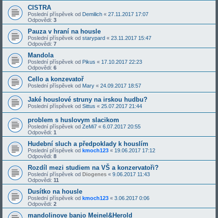
CISTRA
Poslední příspěvek od
Demilich
«
27.11.2017 17:07
Odpovědi:
3
Pauza v hraní na housle
Poslední příspěvek od
starypard
«
23.11.2017 15:47
Odpovědi:
7
Mandola
Poslední příspěvek od
Pikus
«
17.10.2017 22:23
Odpovědi:
6
Cello a konzevatoř
Poslední příspěvek od
Mary
«
24.09.2017 18:57
Jaké houslové struny na irskou hudbu?
Poslední příspěvek od
Sittus
«
25.07.2017 21:44
problem s huslovym slacikom
Poslední příspěvek od
ZeMi7
«
6.07.2017 20:55
Odpovědi:
1
Hudební sluch a předpoklady k houslím
Poslední příspěvek od
kmoch123
«
19.06.2017 17:12
Odpovědi:
8
Rozdíl mezi studiem na VŠ a konzervatoři?
Poslední příspěvek od
Diogenes
«
9.06.2017 11:43
Odpovědi:
11
Dusítko na housle
Poslední příspěvek od
kmoch123
«
3.06.2017 0:06
Odpovědi:
2
mandolinove banjo Meinel&Herold