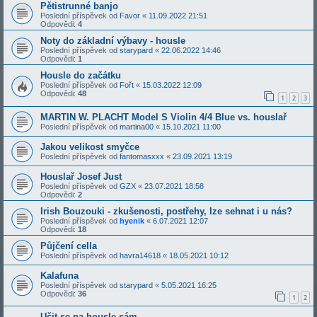
Pětistrunné banjo
Poslední příspěvek od
Favor
«
11.09.2022 21:51
Odpovědi:
4
Noty do základní výbavy - housle
Poslední příspěvek od
starypard
«
22.06.2022 14:46
Odpovědi:
1
Housle do začátku
Poslední příspěvek od
Fořt
«
15.03.2022 12:09
Odpovědi:
48
1
2
3
MARTIN W. PLACHT Model S Violin 4/4 Blue vs. houslař
Poslední příspěvek od
martina00
«
15.10.2021 11:00
Jakou velikost smyčce
Poslední příspěvek od
fantomasxxx
«
23.09.2021 13:19
Houslař Josef Just
Poslední příspěvek od
GZX
«
23.07.2021 18:58
Odpovědi:
2
Irish Bouzouki - zkušenosti, postřehy, lze sehnat i u nás?
Poslední příspěvek od
hyenik
«
6.07.2021 12:07
Odpovědi:
18
Půjčení cella
Poslední příspěvek od
havra14618
«
18.05.2021 10:12
Kalafuna
Poslední příspěvek od
starypard
«
5.05.2021 16:25
Odpovědi:
36
1
2
Učit se na housle sám