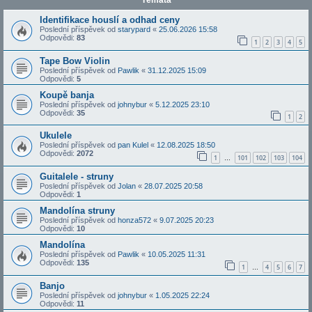
Témata
Identifikace houslí a odhad ceny
Poslední příspěvek od
starypard
«
25.06.2026 15:58
Odpovědi:
83
1
2
3
4
5
Tape Bow Violin
Poslední příspěvek od
Pawlik
«
31.12.2025 15:09
Odpovědi:
5
Koupě banja
Poslední příspěvek od
johnybur
«
5.12.2025 23:10
Odpovědi:
35
1
2
Ukulele
Poslední příspěvek od
pan Kulel
«
12.08.2025 18:50
Odpovědi:
2072
1
101
102
103
104
…
Guitalele - struny
Poslední příspěvek od
Jolan
«
28.07.2025 20:58
Odpovědi:
1
Mandolína struny
Poslední příspěvek od
honza572
«
9.07.2025 20:23
Odpovědi:
10
Mandolína
Poslední příspěvek od
Pawlik
«
10.05.2025 11:31
Odpovědi:
135
1
4
5
6
7
…
Banjo
Poslední příspěvek od
johnybur
«
1.05.2025 22:24
Odpovědi:
11