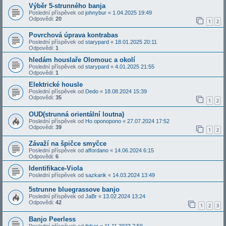
Výběr 5-strunného banja
Poslední příspěvek od
johnybur
«
1.04.2025 19:49
Odpovědi:
20
1
2
Povrchová úprava kontrabas
Poslední příspěvek od
starypard
«
18.01.2025 20:11
Odpovědi:
1
hledám houslaře Olomouc a okolí
Poslední příspěvek od
starypard
«
4.01.2025 21:55
Odpovědi:
1
Elektrické housle
Poslední příspěvek od
Dedo
«
18.08.2024 15:39
Odpovědi:
35
1
2
OUD(strunná orientální loutna)
Poslední příspěvek od
Ho oponopono
«
27.07.2024 17:52
Odpovědi:
39
1
2
Závaží na špičce smyčce
Poslední příspěvek od
affordano
«
14.06.2024 6:15
Odpovědi:
6
Identifikace-Viola
Poslední příspěvek od
sazkarik
«
14.03.2024 13:49
5strunne bluegrassove banjo
Poslední příspěvek od
JaBr
«
13.02.2024 13:24
Odpovědi:
42
1
2
3
Banjo Peerless