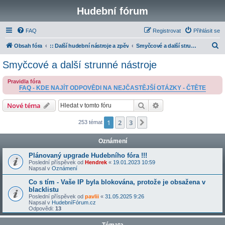
Hudební fórum
FAQ
Registrovat
Přihlásit se
H
Obsah fóra
:: Další hudební nástroje a zpěv
Smyčcové a další strunné nástroje
l
Smyčcové a další strunné nástroje
e
Pravidla fóra
d
FAQ - KDE NAJÍT ODPOVĚDI NA NEJČASTĚJŠÍ OTÁZKY - ČTĚTE
a
Hledat
Pokročilé hledání
Nové téma
t
1
2
3
Další
253 témat
Oznámení
Plánovaný upgrade Hudebního fóra !!!
Poslední příspěvek od
Hendrek
«
19.01.2023 10:59
Napsal v
Oznámení
Co s tím - Vaše IP byla blokována, protože je obsažena v
blacklistu
Poslední příspěvek od
pavlii
«
31.05.2025 9:26
Napsal v
HudebníFórum.cz
Odpovědi:
13