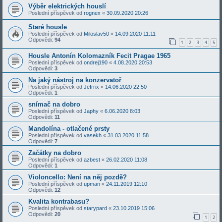
Výběr elektrických houslí
Poslední příspěvek od
rognex
«
30.09.2020 20:26
Staré housle
Poslední příspěvek od
Miloslav50
«
14.09.2020 11:11
Odpovědi:
94
1
2
3
4
5
Housle Antonín Kolomazník Fecit Pragae 1965
Poslední příspěvek od
ondrej190
«
4.08.2020 20:53
Odpovědi:
3
Na jaký nástroj na konzervatoř
Poslední příspěvek od
Jefrrix
«
14.06.2020 22:50
Odpovědi:
1
snímač na dobro
Poslední příspěvek od
Japhy
«
6.06.2020 8:03
Odpovědi:
11
Mandolína - otlačené prsty
Poslední příspěvek od
vasekh
«
31.03.2020 11:58
Odpovědi:
7
Začátky na dobro
Poslední příspěvek od
azbest
«
26.02.2020 11:08
Odpovědi:
1
Violoncello: Není na něj pozdě?
Poslední příspěvek od
upman
«
24.11.2019 12:10
Odpovědi:
12
Kvalita kontrabasu?
Poslední příspěvek od
starypard
«
23.10.2019 15:06
Odpovědi:
20
1
2