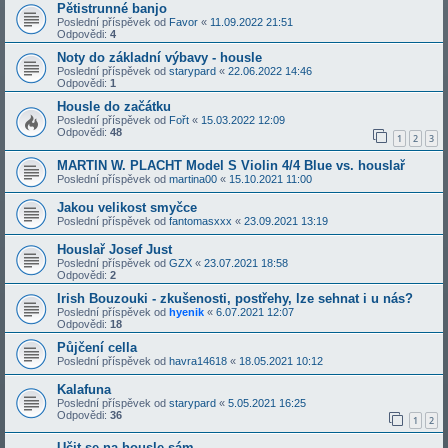
Pětistrunné banjo
Poslední příspěvek od
Favor
«
11.09.2022 21:51
Odpovědi:
4
Noty do základní výbavy - housle
Poslední příspěvek od
starypard
«
22.06.2022 14:46
Odpovědi:
1
Housle do začátku
Poslední příspěvek od
Fořt
«
15.03.2022 12:09
Odpovědi:
48
1
2
3
MARTIN W. PLACHT Model S Violin 4/4 Blue vs. houslař
Poslední příspěvek od
martina00
«
15.10.2021 11:00
Jakou velikost smyčce
Poslední příspěvek od
fantomasxxx
«
23.09.2021 13:19
Houslař Josef Just
Poslední příspěvek od
GZX
«
23.07.2021 18:58
Odpovědi:
2
Irish Bouzouki - zkušenosti, postřehy, lze sehnat i u nás?
Poslední příspěvek od
hyenik
«
6.07.2021 12:07
Odpovědi:
18
Půjčení cella
Poslední příspěvek od
havra14618
«
18.05.2021 10:12
Kalafuna
Poslední příspěvek od
starypard
«
5.05.2021 16:25
Odpovědi:
36
1
2
Učit se na housle sám