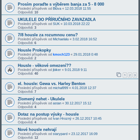
Prosím poraďte s výběrem banja za 5 - 8 000
Poslední příspěvek od
Blůva
«
12.03.2018 11:55
Odpovědi:
10
UKULELE DO PŘÍRUČNÍHO ZAVAZADLA
Poslední příspěvek od
SUK
«
10.03.2018 22:22
Odpovědi:
3
7/8 housle za rozumnou cenu?
Poslední příspěvek od
Michaelalu
«
3.02.2018 16:52
Odpovědi:
6
Housle Prokopky
Poslední příspěvek od
kmoch123
«
29.01.2018 0:48
Odpovědi:
2
Housle - věkové omezení??
Poslední příspěvek od
jbiker
«
9.01.2018 9:11
Odpovědi:
40
1
2
3
el. housle: Gewa vs. Harley Benton
Poslední příspěvek od
michal999
«
4.01.2018 12:37
Odpovědi:
7
Zlomený nehet - Ukulele
Poslední příspěvek od
astan
«
30.12.2017 15:12
Odpovědi:
4
Dotaz na postup výuky - housle
Poslední příspěvek od
Ivan Hrozný
«
26.12.2017 10:45
Odpovědi:
4
Nové housle nehrají
Poslední příspěvek od
starypard
«
23.12.2017 16:09
Odpovědi:
12