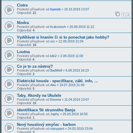
Cistra
Poslední příspěvek od
hyenik
«
18.10.2019 13:07
Odpovědi:
21
1
2
Niněra
Poslední příspěvek od
Krakonosh
«
20.09.2019 11:12
Odpovědi:
4
Vydělávat si hraním či si to ponechat jako hobby?
Poslední příspěvek od
oro
«
12.09.2019 21:04
Odpovědi:
16
Loutna
Poslední příspěvek od
kiki2
«
2.09.2019 11:00
Odpovědi:
6
Co je to za nástroj?
Poslední příspěvek od
BadWolf
«
6.08.2019 16:23
Odpovědi:
2
Elektrické housle - specifikace, zákl. info, ...
Poslední příspěvek od
Abu
«
19.07.2019 21:49
Odpovědi:
5
Taby, Akordy na Ukulele
Poslední příspěvek od
Ewoma
«
11.04.2019 13:07
Odpovědi:
15
identifikace 5ti strunného Banja
Poslední příspěvek od
Japhy
«
25.03.2019 16:55
Odpovědi:
1
Nový houslový smyčec - karbon
Poslední příspěvek od
starypard
«
24.03.2019 23:04
Odpovědi:
3