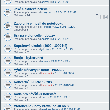
Poslední příspěvek od
carver
«
8.05.2017 20:19
Jaké elektrické housle?
Poslední příspěvek od
starypard
«
22.04.2017 11:47
Odpovědi:
24
1
2
Zapojenie el huslí do notebooku
Poslední příspěvek od
Holubko
«
22.03.2017 10:05
Odpovědi:
5
Hra na violoncello - dotazy
Poslední příspěvek od
Zelima
«
3.03.2017 12:15
Sopránové ukulele (1000 - 3000 Kč)
Poslední příspěvek od
jirkatol
«
23.01.2017 13:49
Odpovědi:
11
Banjo - čtyřstrunné
Poslední příspěvek od
adiku
«
19.01.2017 13:53
Odpovědi:
2
Výběr střevových strun - FIDULA
Poslední příspěvek od
Hendrek
«
10.01.2017 6:54
Odpovědi:
3
Koncertní ukulele 3 - 5tis.
Poslední příspěvek od
Hendrek
«
29.12.2016 9:41
Odpovědi:
7
Rada pro návštěvu houslaře
Poslední příspěvek od
Sára
«
20.11.2016 19:50
Odpovědi:
2
Violoncello - noty Breval op 40 no 3
Poslední příspěvek od
marketa.leova
«
8.11.2016 21:41