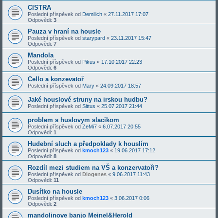
CISTRA
Poslední příspěvek od
Demilich
«
27.11.2017 17:07
Odpovědi:
3
Pauza v hraní na housle
Poslední příspěvek od
starypard
«
23.11.2017 15:47
Odpovědi:
7
Mandola
Poslední příspěvek od
Pikus
«
17.10.2017 22:23
Odpovědi:
6
Cello a konzevatoř
Poslední příspěvek od
Mary
«
24.09.2017 18:57
Jaké houslové struny na irskou hudbu?
Poslední příspěvek od
Sittus
«
25.07.2017 21:44
problem s huslovym slacikom
Poslední příspěvek od
ZeMi7
«
6.07.2017 20:55
Odpovědi:
1
Hudební sluch a předpoklady k houslím
Poslední příspěvek od
kmoch123
«
19.06.2017 17:12
Odpovědi:
8
Rozdíl mezi studiem na VŠ a konzervatoři?
Poslední příspěvek od
Diogenes
«
9.06.2017 11:43
Odpovědi:
11
Dusítko na housle
Poslední příspěvek od
kmoch123
«
3.06.2017 0:06
Odpovědi:
2
mandolinove banjo Meinel&Herold