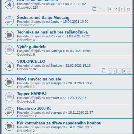
Poslední příspěvek od
kiki2
«
17.04.2021 16:02
Odpovědi:
224
1
9
10
11
12
…
Šestistrunné Banjo Mustang
Poslední příspěvek od
Japhy
«
15.04.2021 13:20
Odpovědi:
7
Technika na husliach pre začiatočníka
Poslední příspěvek od
Prskyn
«
31.03.2021 17:22
Odpovědi:
3
Výběr guitarlele
Poslední příspěvek od
Šimkojc
«
10.03.2021 16:08
Odpovědi:
6
VIOLONCELLO
Poslední příspěvek od
Šimkojc
«
22.02.2021 15:16
Odpovědi:
92
1
2
3
4
5
Nový smyčec na housle
Poslední příspěvek od
starypard
«
20.01.2021 13:28
Odpovědi:
1
Tapper HARPEJI
Poslední příspěvek od
mkarr
«
4.01.2021 22:07
Odpovědi:
8
Housle do 3000 Kč
Poslední příspěvek od
starypard
«
18.11.2020 21:37
Odpovědi:
12
Krk kontrabasu ze dřeva napadeného houbou
Poslední příspěvek od
starypard
«
14.10.2020 23:56
Odpovědi:
2