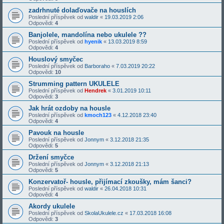
zadrhnuté dolaďovače na houslích
Poslední příspěvek od
waldir
«
19.03.2019 2:06
Odpovědi:
4
Banjolele, mandolína nebo ukulele ??
Poslední příspěvek od
hyenik
«
13.03.2019 8:59
Odpovědi:
4
Houslový smyčec
Poslední příspěvek od
Barboraho
«
7.03.2019 20:22
Odpovědi:
10
Strumming pattern UKULELE
Poslední příspěvek od
Hendrek
«
3.01.2019 10:11
Odpovědi:
3
Jak hrát ozdoby na housle
Poslední příspěvek od
kmoch123
«
4.12.2018 23:40
Odpovědi:
4
Pavouk na housle
Poslední příspěvek od
Jonnym
«
3.12.2018 21:35
Odpovědi:
5
Držení smyčce
Poslední příspěvek od
Jonnym
«
3.12.2018 21:13
Odpovědi:
5
Konzervatoř- housle, přijímací zkoušky, mám šanci?
Poslední příspěvek od
waldir
«
26.04.2018 10:31
Odpovědi:
4
Akordy ukulele
Poslední příspěvek od
SkolaUkulele.cz
«
17.03.2018 16:08
Odpovědi:
3