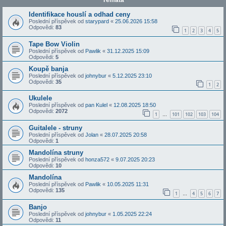
Témata
Identifikace houslí a odhad ceny
Poslední příspěvek od
starypard
«
25.06.2026 15:58
Odpovědi:
83
1
2
3
4
5
Tape Bow Violin
Poslední příspěvek od
Pawlik
«
31.12.2025 15:09
Odpovědi:
5
Koupě banja
Poslední příspěvek od
johnybur
«
5.12.2025 23:10
Odpovědi:
35
1
2
Ukulele
Poslední příspěvek od
pan Kulel
«
12.08.2025 18:50
Odpovědi:
2072
1
101
102
103
104
…
Guitalele - struny
Poslední příspěvek od
Jolan
«
28.07.2025 20:58
Odpovědi:
1
Mandolína struny
Poslední příspěvek od
honza572
«
9.07.2025 20:23
Odpovědi:
10
Mandolína
Poslední příspěvek od
Pawlik
«
10.05.2025 11:31
Odpovědi:
135
1
4
5
6
7
…
Banjo
Poslední příspěvek od
johnybur
«
1.05.2025 22:24
Odpovědi:
11