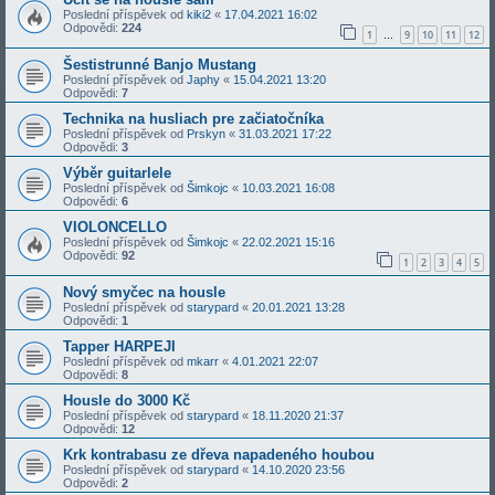
Poslední příspěvek od
kiki2
«
17.04.2021 16:02
Odpovědi:
224
1
9
10
11
12
…
Šestistrunné Banjo Mustang
Poslední příspěvek od
Japhy
«
15.04.2021 13:20
Odpovědi:
7
Technika na husliach pre začiatočníka
Poslední příspěvek od
Prskyn
«
31.03.2021 17:22
Odpovědi:
3
Výběr guitarlele
Poslední příspěvek od
Šimkojc
«
10.03.2021 16:08
Odpovědi:
6
VIOLONCELLO
Poslední příspěvek od
Šimkojc
«
22.02.2021 15:16
Odpovědi:
92
1
2
3
4
5
Nový smyčec na housle
Poslední příspěvek od
starypard
«
20.01.2021 13:28
Odpovědi:
1
Tapper HARPEJI
Poslední příspěvek od
mkarr
«
4.01.2021 22:07
Odpovědi:
8
Housle do 3000 Kč
Poslední příspěvek od
starypard
«
18.11.2020 21:37
Odpovědi:
12
Krk kontrabasu ze dřeva napadeného houbou
Poslední příspěvek od
starypard
«
14.10.2020 23:56
Odpovědi:
2