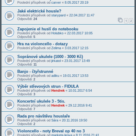
Poslední příspěvek od
carver
«
8.05.2017 20:19
Jaké elektrické housle?
Poslední příspěvek od
starypard
«
22.04.2017 11:47
Odpovědi:
24
1
2
Zapojenie el huslí do notebooku
Poslední příspěvek od
Holubko
«
22.03.2017 10:05
Odpovědi:
5
Hra na violoncello - dotazy
Poslední příspěvek od
Zelima
«
3.03.2017 12:15
Sopránové ukulele (1000 - 3000 Kč)
Poslední příspěvek od
jirkatol
«
23.01.2017 13:49
Odpovědi:
11
Banjo - čtyřstrunné
Poslední příspěvek od
adiku
«
19.01.2017 13:53
Odpovědi:
2
Výběr střevových strun - FIDULA
Poslední příspěvek od
Hendrek
«
10.01.2017 6:54
Odpovědi:
3
Koncertní ukulele 3 - 5tis.
Poslední příspěvek od
Hendrek
«
29.12.2016 9:41
Odpovědi:
7
Rada pro návštěvu houslaře
Poslední příspěvek od
Sára
«
20.11.2016 19:50
Odpovědi:
2
Violoncello - noty Breval op 40 no 3
Poslední příspěvek od
marketa.leova
«
8.11.2016 21:41