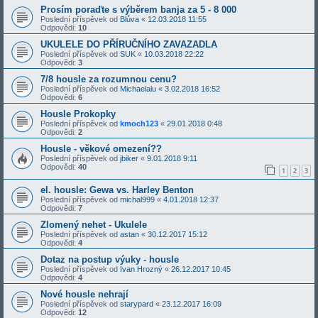
Prosím poraďte s výběrem banja za 5 - 8 000
Poslední příspěvek od
Blůva
«
12.03.2018 11:55
Odpovědi:
10
UKULELE DO PŘÍRUČNÍHO ZAVAZADLA
Poslední příspěvek od
SUK
«
10.03.2018 22:22
Odpovědi:
3
7/8 housle za rozumnou cenu?
Poslední příspěvek od
Michaelalu
«
3.02.2018 16:52
Odpovědi:
6
Housle Prokopky
Poslední příspěvek od
kmoch123
«
29.01.2018 0:48
Odpovědi:
2
Housle - věkové omezení??
Poslední příspěvek od
jbiker
«
9.01.2018 9:11
Odpovědi:
40
1
2
3
el. housle: Gewa vs. Harley Benton
Poslední příspěvek od
michal999
«
4.01.2018 12:37
Odpovědi:
7
Zlomený nehet - Ukulele
Poslední příspěvek od
astan
«
30.12.2017 15:12
Odpovědi:
4
Dotaz na postup výuky - housle
Poslední příspěvek od
Ivan Hrozný
«
26.12.2017 10:45
Odpovědi:
4
Nové housle nehrají
Poslední příspěvek od
starypard
«
23.12.2017 16:09
Odpovědi:
12