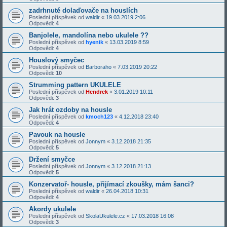
zadrhnuté dolaďovače na houslích
Poslední příspěvek od
waldir
«
19.03.2019 2:06
Odpovědi:
4
Banjolele, mandolína nebo ukulele ??
Poslední příspěvek od
hyenik
«
13.03.2019 8:59
Odpovědi:
4
Houslový smyčec
Poslední příspěvek od
Barboraho
«
7.03.2019 20:22
Odpovědi:
10
Strumming pattern UKULELE
Poslední příspěvek od
Hendrek
«
3.01.2019 10:11
Odpovědi:
3
Jak hrát ozdoby na housle
Poslední příspěvek od
kmoch123
«
4.12.2018 23:40
Odpovědi:
4
Pavouk na housle
Poslední příspěvek od
Jonnym
«
3.12.2018 21:35
Odpovědi:
5
Držení smyčce
Poslední příspěvek od
Jonnym
«
3.12.2018 21:13
Odpovědi:
5
Konzervatoř- housle, přijímací zkoušky, mám šanci?
Poslední příspěvek od
waldir
«
26.04.2018 10:31
Odpovědi:
4
Akordy ukulele
Poslední příspěvek od
SkolaUkulele.cz
«
17.03.2018 16:08
Odpovědi:
3