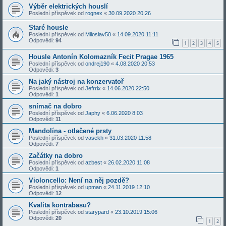
Výběr elektrických houslí
Poslední příspěvek od
rognex
«
30.09.2020 20:26
Staré housle
Poslední příspěvek od
Miloslav50
«
14.09.2020 11:11
Odpovědi:
94
1
2
3
4
5
Housle Antonín Kolomazník Fecit Pragae 1965
Poslední příspěvek od
ondrej190
«
4.08.2020 20:53
Odpovědi:
3
Na jaký nástroj na konzervatoř
Poslední příspěvek od
Jefrrix
«
14.06.2020 22:50
Odpovědi:
1
snímač na dobro
Poslední příspěvek od
Japhy
«
6.06.2020 8:03
Odpovědi:
11
Mandolína - otlačené prsty
Poslední příspěvek od
vasekh
«
31.03.2020 11:58
Odpovědi:
7
Začátky na dobro
Poslední příspěvek od
azbest
«
26.02.2020 11:08
Odpovědi:
1
Violoncello: Není na něj pozdě?
Poslední příspěvek od
upman
«
24.11.2019 12:10
Odpovědi:
12
Kvalita kontrabasu?
Poslední příspěvek od
starypard
«
23.10.2019 15:06
Odpovědi:
20
1
2