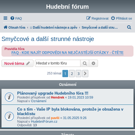
Hudební fórum
FAQ
Registrovat
Přihlásit se
H
Obsah fóra
:: Další hudební nástroje a zpěv
Smyčcové a další strunné nástroje
l
Smyčcové a další strunné nástroje
e
Pravidla fóra
d
FAQ - KDE NAJÍT ODPOVĚDI NA NEJČASTĚJŠÍ OTÁZKY - ČTĚTE
a
Hledat
Pokročilé hledání
Nové téma
t
1
2
3
Další
253 témat
Oznámení
Plánovaný upgrade Hudebního fóra !!!
Poslední příspěvek od
Hendrek
«
19.01.2023 10:59
Napsal v
Oznámení
Co s tím - Vaše IP byla blokována, protože je obsažena v
blacklistu
Poslední příspěvek od
pavlii
«
31.05.2025 9:26
Napsal v
HudebníFórum.cz
Odpovědi:
13