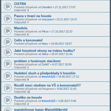
CISTRA
Poslední příspěvek od
Demilich
«
27.11.2017 17:07
Odpovědi:
3
Pauza v hraní na housle
Poslední příspěvek od
starypard
«
23.11.2017 15:47
Odpovědi:
7
Mandola
Poslední příspěvek od
Pikus
«
17.10.2017 22:23
Odpovědi:
6
Cello a konzevatoř
Poslední příspěvek od
Mary
«
24.09.2017 18:57
Jaké houslové struny na irskou hudbu?
Poslední příspěvek od
Sittus
«
25.07.2017 21:44
problem s huslovym slacikom
Poslední příspěvek od
ZeMi7
«
6.07.2017 20:55
Odpovědi:
1
Hudební sluch a předpoklady k houslím
Poslední příspěvek od
kmoch123
«
19.06.2017 17:12
Odpovědi:
8
Rozdíl mezi studiem na VŠ a konzervatoři?
Poslední příspěvek od
Diogenes
«
9.06.2017 11:43
Odpovědi:
11
Dusítko na housle
Poslední příspěvek od
kmoch123
«
3.06.2017 0:06
Odpovědi:
2
mandolinove banjo Meinel&Herold