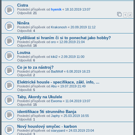
Cistra
Poslední příspěvek od
hyenik
«
18.10.2019 13:07
Odpovědi:
21
1
2
Niněra
Poslední příspěvek od
Krakonosh
«
20.09.2019 11:12
Odpovědi:
4
Vydělávat si hraním či si to ponechat jako hobby?
Poslední příspěvek od
oro
«
12.09.2019 21:04
Odpovědi:
16
Loutna
Poslední příspěvek od
kiki2
«
2.09.2019 11:00
Odpovědi:
6
Co je to za nástroj?
Poslední příspěvek od
BadWolf
«
6.08.2019 16:23
Odpovědi:
2
Elektrické housle - specifikace, zákl. info, ...
Poslední příspěvek od
Abu
«
19.07.2019 21:49
Odpovědi:
5
Taby, Akordy na Ukulele
Poslední příspěvek od
Ewoma
«
11.04.2019 13:07
Odpovědi:
15
identifikace 5ti strunného Banja
Poslední příspěvek od
Japhy
«
25.03.2019 16:55
Odpovědi:
1
Nový houslový smyčec - karbon
Poslední příspěvek od
starypard
«
24.03.2019 23:04
Odpovědi:
3