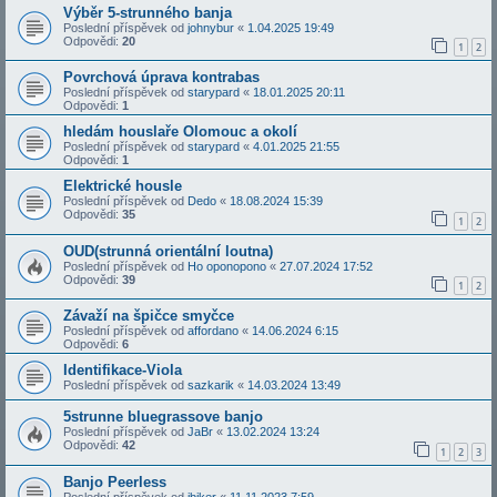
Výběr 5-strunného banja
Poslední příspěvek od
johnybur
«
1.04.2025 19:49
Odpovědi:
20
1
2
Povrchová úprava kontrabas
Poslední příspěvek od
starypard
«
18.01.2025 20:11
Odpovědi:
1
hledám houslaře Olomouc a okolí
Poslední příspěvek od
starypard
«
4.01.2025 21:55
Odpovědi:
1
Elektrické housle
Poslední příspěvek od
Dedo
«
18.08.2024 15:39
Odpovědi:
35
1
2
OUD(strunná orientální loutna)
Poslední příspěvek od
Ho oponopono
«
27.07.2024 17:52
Odpovědi:
39
1
2
Závaží na špičce smyčce
Poslední příspěvek od
affordano
«
14.06.2024 6:15
Odpovědi:
6
Identifikace-Viola
Poslední příspěvek od
sazkarik
«
14.03.2024 13:49
5strunne bluegrassove banjo
Poslední příspěvek od
JaBr
«
13.02.2024 13:24
Odpovědi:
42
1
2
3
Banjo Peerless