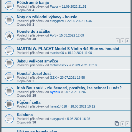
Pětistrunné banjo
Poslední příspěvek od
Favor
«
11.09.2022 21:51
Odpovědi:
4
Noty do základní výbavy - housle
Poslední příspěvek od
starypard
«
22.06.2022 14:46
Odpovědi:
1
Housle do začátku
Poslední příspěvek od
Fořt
«
15.03.2022 12:09
Odpovědi:
48
1
2
3
MARTIN W. PLACHT Model S Violin 4/4 Blue vs. houslař
Poslední příspěvek od
martina00
«
15.10.2021 11:00
Jakou velikost smyčce
Poslední příspěvek od
fantomasxxx
«
23.09.2021 13:19
Houslař Josef Just
Poslední příspěvek od
GZX
«
23.07.2021 18:58
Odpovědi:
2
Irish Bouzouki - zkušenosti, postřehy, lze sehnat i u nás?
Poslední příspěvek od
hyenik
«
6.07.2021 12:07
Odpovědi:
18
Půjčení cella
Poslední příspěvek od
havra14618
«
18.05.2021 10:12
Kalafuna
Poslední příspěvek od
starypard
«
5.05.2021 16:25
Odpovědi:
36
1
2
Učit se na housle sám