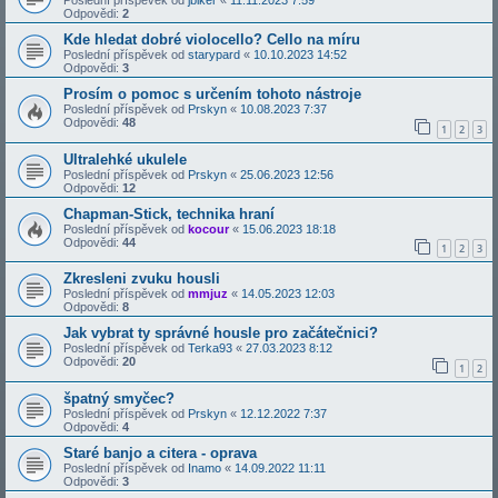
Poslední příspěvek od
jbiker
«
11.11.2023 7:59
Odpovědi:
2
Kde hledat dobré violocello? Cello na míru
Poslední příspěvek od
starypard
«
10.10.2023 14:52
Odpovědi:
3
Prosím o pomoc s určením tohoto nástroje
Poslední příspěvek od
Prskyn
«
10.08.2023 7:37
Odpovědi:
48
1
2
3
Ultralehké ukulele
Poslední příspěvek od
Prskyn
«
25.06.2023 12:56
Odpovědi:
12
Chapman-Stick, technika hraní
Poslední příspěvek od
kocour
«
15.06.2023 18:18
Odpovědi:
44
1
2
3
Zkresleni zvuku housli
Poslední příspěvek od
mmjuz
«
14.05.2023 12:03
Odpovědi:
8
Jak vybrat ty správné housle pro začátečnici?
Poslední příspěvek od
Terka93
«
27.03.2023 8:12
Odpovědi:
20
1
2
špatný smyčec?
Poslední příspěvek od
Prskyn
«
12.12.2022 7:37
Odpovědi:
4
Staré banjo a citera - oprava
Poslední příspěvek od
Inamo
«
14.09.2022 11:11
Odpovědi:
3