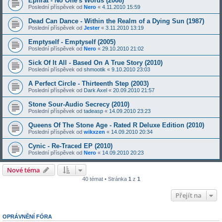
Ephrat - No One's Words (2008)
Poslední příspěvek od
Nero
«
4.11.2010 15:59
Dead Can Dance - Within the Realm of a Dying Sun (1987)
Poslední příspěvek od
Jester
«
3.11.2010 13:19
Emptyself - Emptyself (2005)
Poslední příspěvek od
Nero
«
29.10.2010 21:02
Sick Of It All - Based On A True Story (2010)
Poslední příspěvek od
shmootik
«
9.10.2010 23:03
A Perfect Circle - Thirteenth Step (2003)
Poslední příspěvek od
Dark Axel
«
20.09.2010 21:57
Stone Sour-Audio Secrecy (2010)
Poslední příspěvek od
tadeasp
«
14.09.2010 23:23
Queens Of The Stone Age - Rated R Deluxe Edition (2010)
Poslední příspěvek od
wikxzen
«
14.09.2010 20:34
Cynic - Re-Traced EP (2010)
Poslední příspěvek od
Nero
«
14.09.2010 20:23
Nové téma
40 témat • Stránka
1
z
1
Přejít na
OPRÁVNĚNÍ FÓRA