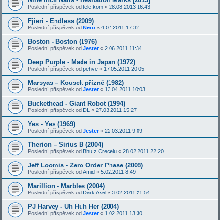
Nine Inch Nails - Hesitation Marks [2013]
Poslední příspěvek od
tele.kom
«
28.08.2013 16:43
Fjieri - Endless (2009)
Poslední příspěvek od
Nero
«
4.07.2011 17:32
Boston - Boston (1976)
Poslední příspěvek od
Jester
«
2.06.2011 11:34
Deep Purple - Made in Japan (1972)
Poslední příspěvek od
pehve
«
17.05.2011 20:05
Marsyas – Kousek přízně (1982)
Poslední příspěvek od
Jester
«
13.04.2011 10:03
Buckethead - Giant Robot (1994)
Poslední příspěvek od
DL
«
27.03.2011 15:27
Yes - Yes (1969)
Poslední příspěvek od
Jester
«
22.03.2011 9:09
Therion – Sirius B (2004)
Poslední příspěvek od
Bhu z Crecelu
«
28.02.2011 22:20
Jeff Loomis - Zero Order Phase (2008)
Poslední příspěvek od
Amid
«
5.02.2011 8:49
Marillion - Marbles (2004)
Poslední příspěvek od
Dark Axel
«
3.02.2011 21:54
PJ Harvey - Uh Huh Her (2004)
Poslední příspěvek od
Jester
«
1.02.2011 13:30