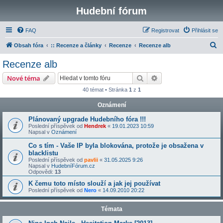
Hudební fórum
FAQ
Registrovat
Přihlásit se
H
Obsah fóra
:: Recenze a články
Recenze
Recenze alb
l
Recenze alb
e
Hledat
Pokročilé hledání
Nové téma
d
40 témat • Stránka
1
z
1
a
Oznámení
t
Plánovaný upgrade Hudebního fóra !!!
Poslední příspěvek od
Hendrek
«
19.01.2023 10:59
Napsal v
Oznámení
Co s tím - Vaše IP byla blokována, protože je obsažena v
blacklistu
Poslední příspěvek od
pavlii
«
31.05.2025 9:26
Napsal v
HudebníFórum.cz
Odpovědi:
13
K čemu toto místo slouží a jak jej používat
Poslední příspěvek od
Nero
«
14.09.2010 20:22
Témata