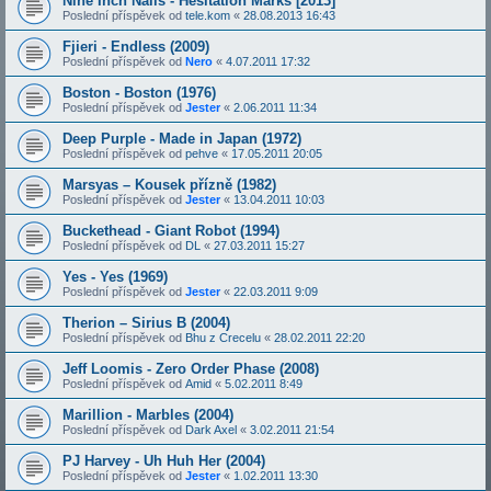
Nine Inch Nails - Hesitation Marks [2013]
Poslední příspěvek od
tele.kom
«
28.08.2013 16:43
Fjieri - Endless (2009)
Poslední příspěvek od
Nero
«
4.07.2011 17:32
Boston - Boston (1976)
Poslední příspěvek od
Jester
«
2.06.2011 11:34
Deep Purple - Made in Japan (1972)
Poslední příspěvek od
pehve
«
17.05.2011 20:05
Marsyas – Kousek přízně (1982)
Poslední příspěvek od
Jester
«
13.04.2011 10:03
Buckethead - Giant Robot (1994)
Poslední příspěvek od
DL
«
27.03.2011 15:27
Yes - Yes (1969)
Poslední příspěvek od
Jester
«
22.03.2011 9:09
Therion – Sirius B (2004)
Poslední příspěvek od
Bhu z Crecelu
«
28.02.2011 22:20
Jeff Loomis - Zero Order Phase (2008)
Poslední příspěvek od
Amid
«
5.02.2011 8:49
Marillion - Marbles (2004)
Poslední příspěvek od
Dark Axel
«
3.02.2011 21:54
PJ Harvey - Uh Huh Her (2004)
Poslední příspěvek od
Jester
«
1.02.2011 13:30