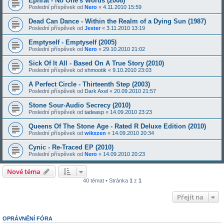
Ephrat - No One's Words (2008)
Poslední příspěvek od
Nero
«
4.11.2010 15:59
Dead Can Dance - Within the Realm of a Dying Sun (1987)
Poslední příspěvek od
Jester
«
3.11.2010 13:19
Emptyself - Emptyself (2005)
Poslední příspěvek od
Nero
«
29.10.2010 21:02
Sick Of It All - Based On A True Story (2010)
Poslední příspěvek od
shmootik
«
9.10.2010 23:03
A Perfect Circle - Thirteenth Step (2003)
Poslední příspěvek od
Dark Axel
«
20.09.2010 21:57
Stone Sour-Audio Secrecy (2010)
Poslední příspěvek od
tadeasp
«
14.09.2010 23:23
Queens Of The Stone Age - Rated R Deluxe Edition (2010)
Poslední příspěvek od
wikxzen
«
14.09.2010 20:34
Cynic - Re-Traced EP (2010)
Poslední příspěvek od
Nero
«
14.09.2010 20:23
Nové téma
40 témat • Stránka
1
z
1
Přejít na
OPRÁVNĚNÍ FÓRA