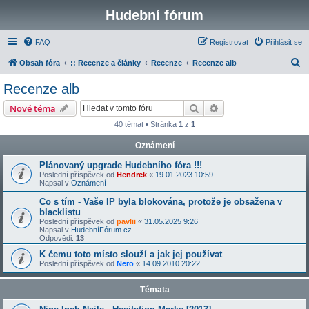
Hudební fórum
FAQ
Registrovat
Přihlásit se
H
Obsah fóra
:: Recenze a články
Recenze
Recenze alb
l
Recenze alb
e
Hledat
Pokročilé hledání
Nové téma
d
40 témat • Stránka
1
z
1
a
Oznámení
t
Plánovaný upgrade Hudebního fóra !!!
Poslední příspěvek od
Hendrek
«
19.01.2023 10:59
Napsal v
Oznámení
Co s tím - Vaše IP byla blokována, protože je obsažena v
blacklistu
Poslední příspěvek od
pavlii
«
31.05.2025 9:26
Napsal v
HudebníFórum.cz
Odpovědi:
13
K čemu toto místo slouží a jak jej používat
Poslední příspěvek od
Nero
«
14.09.2010 20:22
Témata