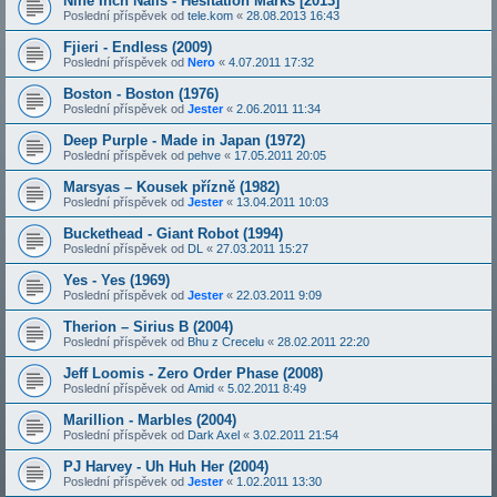
Nine Inch Nails - Hesitation Marks [2013]
Poslední příspěvek od
tele.kom
«
28.08.2013 16:43
Fjieri - Endless (2009)
Poslední příspěvek od
Nero
«
4.07.2011 17:32
Boston - Boston (1976)
Poslední příspěvek od
Jester
«
2.06.2011 11:34
Deep Purple - Made in Japan (1972)
Poslední příspěvek od
pehve
«
17.05.2011 20:05
Marsyas – Kousek přízně (1982)
Poslední příspěvek od
Jester
«
13.04.2011 10:03
Buckethead - Giant Robot (1994)
Poslední příspěvek od
DL
«
27.03.2011 15:27
Yes - Yes (1969)
Poslední příspěvek od
Jester
«
22.03.2011 9:09
Therion – Sirius B (2004)
Poslední příspěvek od
Bhu z Crecelu
«
28.02.2011 22:20
Jeff Loomis - Zero Order Phase (2008)
Poslední příspěvek od
Amid
«
5.02.2011 8:49
Marillion - Marbles (2004)
Poslední příspěvek od
Dark Axel
«
3.02.2011 21:54
PJ Harvey - Uh Huh Her (2004)
Poslední příspěvek od
Jester
«
1.02.2011 13:30