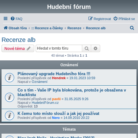
Hudební fórum
FAQ
Registrovat
Přihlásit se
H
Obsah fóra
:: Recenze a články
Recenze
Recenze alb
l
Recenze alb
e
Hledat
Pokročilé hledání
Nové téma
d
40 témat • Stránka
1
z
1
a
Oznámení
t
Plánovaný upgrade Hudebního fóra !!!
Poslední příspěvek od
Hendrek
«
19.01.2023 10:59
Napsal v
Oznámení
Co s tím - Vaše IP byla blokována, protože je obsažena v
blacklistu
Poslední příspěvek od
pavlii
«
31.05.2025 9:26
Napsal v
HudebníFórum.cz
Odpovědi:
13
K čemu toto místo slouží a jak jej používat
Poslední příspěvek od
Nero
«
14.09.2010 20:22
Témata