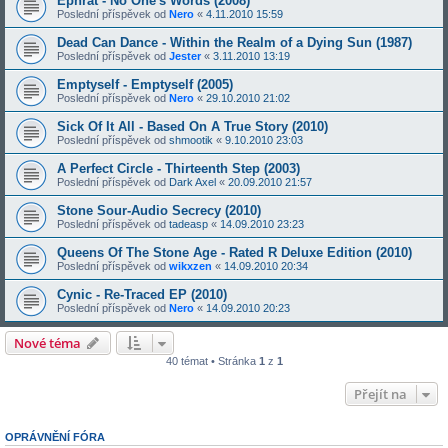
Ephrat - No One's Words (2008)
Poslední příspěvek od
Nero
«
4.11.2010 15:59
Dead Can Dance - Within the Realm of a Dying Sun (1987)
Poslední příspěvek od
Jester
«
3.11.2010 13:19
Emptyself - Emptyself (2005)
Poslední příspěvek od
Nero
«
29.10.2010 21:02
Sick Of It All - Based On A True Story (2010)
Poslední příspěvek od
shmootik
«
9.10.2010 23:03
A Perfect Circle - Thirteenth Step (2003)
Poslední příspěvek od
Dark Axel
«
20.09.2010 21:57
Stone Sour-Audio Secrecy (2010)
Poslední příspěvek od
tadeasp
«
14.09.2010 23:23
Queens Of The Stone Age - Rated R Deluxe Edition (2010)
Poslední příspěvek od
wikxzen
«
14.09.2010 20:34
Cynic - Re-Traced EP (2010)
Poslední příspěvek od
Nero
«
14.09.2010 20:23
Nové téma
40 témat • Stránka
1
z
1
Přejít na
OPRÁVNĚNÍ FÓRA