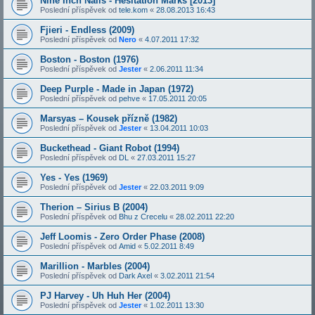
Nine Inch Nails - Hesitation Marks [2013]
Poslední příspěvek od
tele.kom
«
28.08.2013 16:43
Fjieri - Endless (2009)
Poslední příspěvek od
Nero
«
4.07.2011 17:32
Boston - Boston (1976)
Poslední příspěvek od
Jester
«
2.06.2011 11:34
Deep Purple - Made in Japan (1972)
Poslední příspěvek od
pehve
«
17.05.2011 20:05
Marsyas – Kousek přízně (1982)
Poslední příspěvek od
Jester
«
13.04.2011 10:03
Buckethead - Giant Robot (1994)
Poslední příspěvek od
DL
«
27.03.2011 15:27
Yes - Yes (1969)
Poslední příspěvek od
Jester
«
22.03.2011 9:09
Therion – Sirius B (2004)
Poslední příspěvek od
Bhu z Crecelu
«
28.02.2011 22:20
Jeff Loomis - Zero Order Phase (2008)
Poslední příspěvek od
Amid
«
5.02.2011 8:49
Marillion - Marbles (2004)
Poslední příspěvek od
Dark Axel
«
3.02.2011 21:54
PJ Harvey - Uh Huh Her (2004)
Poslední příspěvek od
Jester
«
1.02.2011 13:30