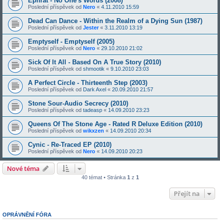
Ephrat - No One's Words (2008)
Poslední příspěvek od
Nero
«
4.11.2010 15:59
Dead Can Dance - Within the Realm of a Dying Sun (1987)
Poslední příspěvek od
Jester
«
3.11.2010 13:19
Emptyself - Emptyself (2005)
Poslední příspěvek od
Nero
«
29.10.2010 21:02
Sick Of It All - Based On A True Story (2010)
Poslední příspěvek od
shmootik
«
9.10.2010 23:03
A Perfect Circle - Thirteenth Step (2003)
Poslední příspěvek od
Dark Axel
«
20.09.2010 21:57
Stone Sour-Audio Secrecy (2010)
Poslední příspěvek od
tadeasp
«
14.09.2010 23:23
Queens Of The Stone Age - Rated R Deluxe Edition (2010)
Poslední příspěvek od
wikxzen
«
14.09.2010 20:34
Cynic - Re-Traced EP (2010)
Poslední příspěvek od
Nero
«
14.09.2010 20:23
Nové téma
40 témat • Stránka
1
z
1
Přejít na
OPRÁVNĚNÍ FÓRA