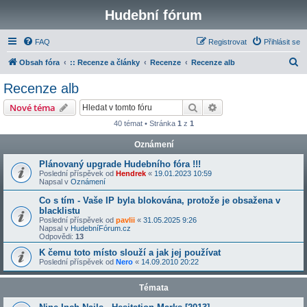
Hudební fórum
FAQ
Registrovat
Přihlásit se
H
Obsah fóra
:: Recenze a články
Recenze
Recenze alb
l
Recenze alb
e
Hledat
Pokročilé hledání
Nové téma
d
40 témat • Stránka
1
z
1
a
Oznámení
t
Plánovaný upgrade Hudebního fóra !!!
Poslední příspěvek od
Hendrek
«
19.01.2023 10:59
Napsal v
Oznámení
Co s tím - Vaše IP byla blokována, protože je obsažena v
blacklistu
Poslední příspěvek od
pavlii
«
31.05.2025 9:26
Napsal v
HudebníFórum.cz
Odpovědi:
13
K čemu toto místo slouží a jak jej používat
Poslední příspěvek od
Nero
«
14.09.2010 20:22
Témata