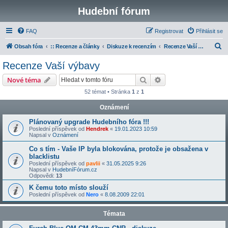
Hudební fórum
FAQ
Registrovat
Přihlásit se
H
Obsah fóra
:: Recenze a články
Diskuze k recenzím
Recenze Vaší výbavy
l
Recenze Vaší výbavy
e
Hledat
Pokročilé hledání
Nové téma
d
52 témat • Stránka
1
z
1
a
Oznámení
t
Plánovaný upgrade Hudebního fóra !!!
Poslední příspěvek od
Hendrek
«
19.01.2023 10:59
Napsal v
Oznámení
Co s tím - Vaše IP byla blokována, protože je obsažena v
blacklistu
Poslední příspěvek od
pavlii
«
31.05.2025 9:26
Napsal v
HudebníFórum.cz
Odpovědi:
13
K čemu toto místo slouží
Poslední příspěvek od
Nero
«
8.08.2009 22:01
Témata