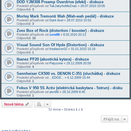
DOD YJM308 Preamp Overdrive (efekt) - diskuze
Poslední příspěvek od
TakJakyhoMeZnas
«
28.07.2010 19:05
Odpovědi:
3
Morley Mark Tremonti Wah (Wah-wah pedál) - diskuze
Poslední příspěvek od
Dark Axel
«
28.07.2010 10:52
Odpovědi:
3
Zvex Box of Rock (distortion / booster) - diskuze
Poslední příspěvek od
core88
«
8.02.2010 20:13
Odpovědi:
16
Visual Sound Son Of Hyde (Distortion) - diskuze
Poslední příspěvek od
freelancer02
«
31.01.2010 10:18
Odpovědi:
1
Ibanez PF20 (akustická kytara) - diskuze
Poslední příspěvek od
Patyzone
«
29.12.2009 20:59
Odpovědi:
4
Sennheiser CX500 vs. DENON C-351 (sluchátka) - diskuze
Poslední příspěvek od
...EDGE...
«
6.12.2009 15:44
Odpovědi:
1
Fokus V 950 5S Activ (elektrická baskytara - 5strun) - disku
Poslední příspěvek od
aivn86
«
28.10.2009 8:45
Odpovědi:
1
Nové téma
52 témat • Stránka
1
z
1
Přejít na