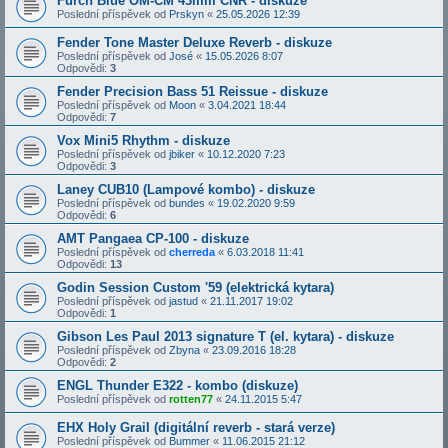
Furch Blue OM-CM 43mm CNR - diskuze
Poslední příspěvek od
Prskyn
«
25.05.2026 12:39
Fender Tone Master Deluxe Reverb - diskuze
Poslední příspěvek od
José
«
15.05.2026 8:07
Odpovědi:
3
Fender Precision Bass 51 Reissue - diskuze
Poslední příspěvek od
Moon
«
3.04.2021 18:44
Odpovědi:
7
Vox Mini5 Rhythm - diskuze
Poslední příspěvek od
jbiker
«
10.12.2020 7:23
Odpovědi:
3
Laney CUB10 (Lampové kombo) - diskuze
Poslední příspěvek od
bundes
«
19.02.2020 9:59
Odpovědi:
6
AMT Pangaea CP-100 - diskuze
Poslední příspěvek od
cherreda
«
6.03.2018 11:41
Odpovědi:
13
Godin Session Custom '59 (elektrická kytara)
Poslední příspěvek od
jastud
«
21.11.2017 19:02
Odpovědi:
1
Gibson Les Paul 2013 signature T (el. kytara) - diskuze
Poslední příspěvek od
Zbyna
«
23.09.2016 18:28
Odpovědi:
2
ENGL Thunder E322 - kombo (diskuze)
Poslední příspěvek od
rotten77
«
24.11.2015 5:47
EHX Holy Grail (digitální reverb - stará verze)
Poslední příspěvek od
Bummer
«
11.06.2015 21:12