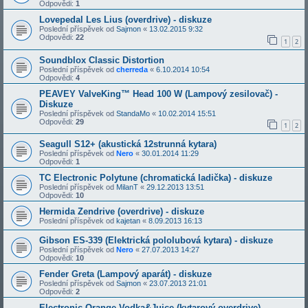
Odpovědi:
1
Lovepedal Les Lius (overdrive) - diskuze
Poslední příspěvek od
Sajmon
«
13.02.2015 9:32
Odpovědi:
22
1
2
Soundblox Classic Distortion
Poslední příspěvek od
cherreda
«
6.10.2014 10:54
Odpovědi:
4
PEAVEY ValveKing™ Head 100 W (Lampový zesilovač) -
Diskuze
Poslední příspěvek od
StandaMo
«
10.02.2014 15:51
Odpovědi:
29
1
2
Seagull S12+ (akustická 12strunná kytara)
Poslední příspěvek od
Nero
«
30.01.2014 11:29
Odpovědi:
1
TC Electronic Polytune (chromatická ladička) - diskuze
Poslední příspěvek od
MilanT
«
29.12.2013 13:51
Odpovědi:
10
Hermida Zendrive (overdrive) - diskuze
Poslední příspěvek od
kajetan
«
8.09.2013 16:13
Gibson ES-339 (Elektrická pololubová kytara) - diskuze
Poslední příspěvek od
Nero
«
27.07.2013 14:27
Odpovědi:
10
Fender Greta (Lampový aparát) - diskuze
Poslední příspěvek od
Sajmon
«
23.07.2013 21:01
Odpovědi:
2
Electronic Orange Vodka&Juice (kytarový overdrive) -