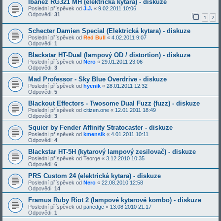
Ibanez RG321 MH (elektrická kytara) - diskuze
Poslední příspěvek od
J.J.
«
9.02.2011 10:06
Odpovědi:
31
1
2
Schecter Damien Special (Elektrická kytara) - diskuze
Poslední příspěvek od
Red Bull
«
4.02.2011 9:07
Odpovědi:
1
Blackstar HT-Dual (lampový OD / distortion) - diskuze
Poslední příspěvek od
Nero
«
29.01.2011 23:06
Odpovědi:
3
Mad Professor - Sky Blue Overdrive - diskuze
Poslední příspěvek od
hyenik
«
28.01.2011 12:32
Odpovědi:
5
Blackout Effectors - Twosome Dual Fuzz (fuzz) - diskuze
Poslední příspěvek od
citizen.one
«
12.01.2011 18:49
Odpovědi:
3
Squier by Fender Affinity Stratocaster - diskuze
Poslední příspěvek od
kmensik
«
4.01.2011 10:11
Odpovědi:
4
Blackstar HT-5H (kytarový lampový zesilovač) - diskuze
Poslední příspěvek od
Teorge
«
3.12.2010 10:35
Odpovědi:
6
PRS Custom 24 (elektrická kytara) - diskuze
Poslední příspěvek od
Nero
«
22.08.2010 12:58
Odpovědi:
14
Framus Ruby Riot 2 (lampové kytarové kombo) - diskuze
Poslední příspěvek od
panedge
«
13.08.2010 21:17
Odpovědi:
1