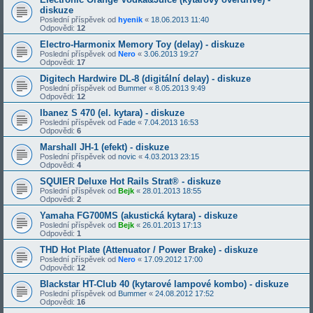
diskuze
Poslední příspěvek od
hyenik
«
18.06.2013 11:40
Odpovědi:
12
Electro-Harmonix Memory Toy (delay) - diskuze
Poslední příspěvek od
Nero
«
3.06.2013 19:27
Odpovědi:
17
Digitech Hardwire DL-8 (digitální delay) - diskuze
Poslední příspěvek od
Bummer
«
8.05.2013 9:49
Odpovědi:
12
Ibanez S 470 (el. kytara) - diskuze
Poslední příspěvek od
Fade
«
7.04.2013 16:53
Odpovědi:
6
Marshall JH-1 (efekt) - diskuze
Poslední příspěvek od
novic
«
4.03.2013 23:15
Odpovědi:
4
SQUIER Deluxe Hot Rails Strat® - diskuze
Poslední příspěvek od
Bejk
«
28.01.2013 18:55
Odpovědi:
2
Yamaha FG700MS (akustická kytara) - diskuze
Poslední příspěvek od
Bejk
«
26.01.2013 17:13
Odpovědi:
1
THD Hot Plate (Attenuator / Power Brake) - diskuze
Poslední příspěvek od
Nero
«
17.09.2012 17:00
Odpovědi:
12
Blackstar HT-Club 40 (kytarové lampové kombo) - diskuze
Poslední příspěvek od
Bummer
«
24.08.2012 17:52
Odpovědi:
16