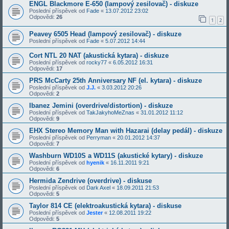
ENGL Blackmore E-650 (lampový zesilovač) - diskuze
Poslední příspěvek od
Fade
«
13.07.2012 23:02
Odpovědi:
26
1
2
Peavey 6505 Head (lampový zesilovač) - diskuze
Poslední příspěvek od
Fade
«
5.07.2012 14:44
Cort NTL 20 NAT (akustická kytara) - diskuze
Poslední příspěvek od
rocky77
«
6.05.2012 16:31
Odpovědi:
17
PRS McCarty 25th Anniversary NF (el. kytara) - diskuze
Poslední příspěvek od
J.J.
«
3.03.2012 20:26
Odpovědi:
2
Ibanez Jemini (overdrive/distortion) - diskuze
Poslední příspěvek od
TakJakyhoMeZnas
«
31.01.2012 11:12
Odpovědi:
9
EHX Stereo Memory Man with Hazarai (delay pedál) - diskuze
Poslední příspěvek od
Perryman
«
20.01.2012 14:37
Odpovědi:
7
Washburn WD10S a WD11S (akustické kytary) - diskuze
Poslední příspěvek od
hyenik
«
16.11.2011 9:21
Odpovědi:
6
Hermida Zendrive (overdrive) - diskuse
Poslední příspěvek od
Dark Axel
«
18.09.2011 21:53
Odpovědi:
5
Taylor 814 CE (elektroakustická kytara) - diskuse
Poslední příspěvek od
Jester
«
12.08.2011 19:22
Odpovědi:
5