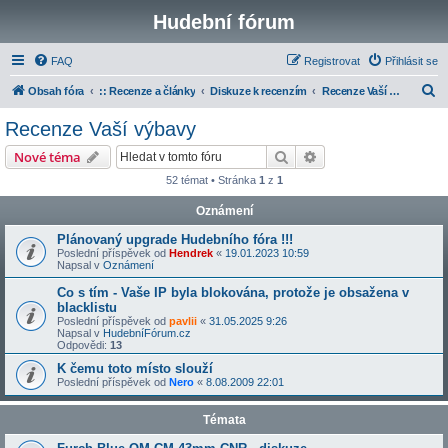
Hudební fórum
FAQ
Registrovat
Přihlásit se
H
Obsah fóra
:: Recenze a články
Diskuze k recenzím
Recenze Vaší výbavy
l
Recenze Vaší výbavy
e
Hledat
Pokročilé hledání
Nové téma
d
52 témat • Stránka
1
z
1
a
Oznámení
t
Plánovaný upgrade Hudebního fóra !!!
Poslední příspěvek od
Hendrek
«
19.01.2023 10:59
Napsal v
Oznámení
Co s tím - Vaše IP byla blokována, protože je obsažena v
blacklistu
Poslední příspěvek od
pavlii
«
31.05.2025 9:26
Napsal v
HudebníFórum.cz
Odpovědi:
13
K čemu toto místo slouží
Poslední příspěvek od
Nero
«
8.08.2009 22:01
Témata