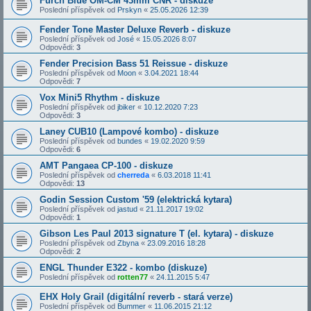
Furch Blue OM-CM 43mm CNR - diskuze
Poslední příspěvek od
Prskyn
«
25.05.2026 12:39
Fender Tone Master Deluxe Reverb - diskuze
Poslední příspěvek od
José
«
15.05.2026 8:07
Odpovědi:
3
Fender Precision Bass 51 Reissue - diskuze
Poslední příspěvek od
Moon
«
3.04.2021 18:44
Odpovědi:
7
Vox Mini5 Rhythm - diskuze
Poslední příspěvek od
jbiker
«
10.12.2020 7:23
Odpovědi:
3
Laney CUB10 (Lampové kombo) - diskuze
Poslední příspěvek od
bundes
«
19.02.2020 9:59
Odpovědi:
6
AMT Pangaea CP-100 - diskuze
Poslední příspěvek od
cherreda
«
6.03.2018 11:41
Odpovědi:
13
Godin Session Custom '59 (elektrická kytara)
Poslední příspěvek od
jastud
«
21.11.2017 19:02
Odpovědi:
1
Gibson Les Paul 2013 signature T (el. kytara) - diskuze
Poslední příspěvek od
Zbyna
«
23.09.2016 18:28
Odpovědi:
2
ENGL Thunder E322 - kombo (diskuze)
Poslední příspěvek od
rotten77
«
24.11.2015 5:47
EHX Holy Grail (digitální reverb - stará verze)
Poslední příspěvek od
Bummer
«
11.06.2015 21:12