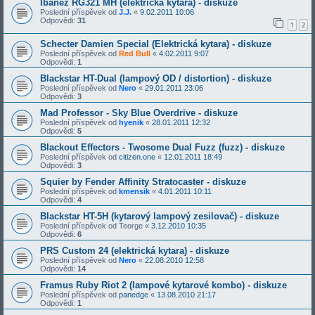
Ibanez RG321 MH (elektrická kytara) - diskuze
Poslední příspěvek od
J.J.
«
9.02.2011 10:06
Odpovědi:
31
1
2
Schecter Damien Special (Elektrická kytara) - diskuze
Poslední příspěvek od
Red Bull
«
4.02.2011 9:07
Odpovědi:
1
Blackstar HT-Dual (lampový OD / distortion) - diskuze
Poslední příspěvek od
Nero
«
29.01.2011 23:06
Odpovědi:
3
Mad Professor - Sky Blue Overdrive - diskuze
Poslední příspěvek od
hyenik
«
28.01.2011 12:32
Odpovědi:
5
Blackout Effectors - Twosome Dual Fuzz (fuzz) - diskuze
Poslední příspěvek od
citizen.one
«
12.01.2011 18:49
Odpovědi:
3
Squier by Fender Affinity Stratocaster - diskuze
Poslední příspěvek od
kmensik
«
4.01.2011 10:11
Odpovědi:
4
Blackstar HT-5H (kytarový lampový zesilovač) - diskuze
Poslední příspěvek od
Teorge
«
3.12.2010 10:35
Odpovědi:
6
PRS Custom 24 (elektrická kytara) - diskuze
Poslední příspěvek od
Nero
«
22.08.2010 12:58
Odpovědi:
14
Framus Ruby Riot 2 (lampové kytarové kombo) - diskuze
Poslední příspěvek od
panedge
«
13.08.2010 21:17
Odpovědi:
1