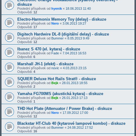
diskuze
Poslední příspěvek od
hyenik
«
18.06.2013 11:40
Odpovědi:
12
Electro-Harmonix Memory Toy (delay) - diskuze
Poslední příspěvek od
Nero
«
3.06.2013 19:27
Odpovědi:
17
Digitech Hardwire DL-8 (digitální delay) - diskuze
Poslední příspěvek od
Bummer
«
8.05.2013 9:49
Odpovědi:
12
Ibanez S 470 (el. kytara) - diskuze
Poslední příspěvek od
Fade
«
7.04.2013 16:53
Odpovědi:
6
Marshall JH-1 (efekt) - diskuze
Poslední příspěvek od
novic
«
4.03.2013 23:15
Odpovědi:
4
SQUIER Deluxe Hot Rails Strat® - diskuze
Poslední příspěvek od
Bejk
«
28.01.2013 18:55
Odpovědi:
2
Yamaha FG700MS (akustická kytara) - diskuze
Poslední příspěvek od
Bejk
«
26.01.2013 17:13
Odpovědi:
1
THD Hot Plate (Attenuator / Power Brake) - diskuze
Poslední příspěvek od
Nero
«
17.09.2012 17:00
Odpovědi:
12
Blackstar HT-Club 40 (kytarové lampové kombo) - diskuze
Poslední příspěvek od
Bummer
«
24.08.2012 17:52
Odpovědi:
16