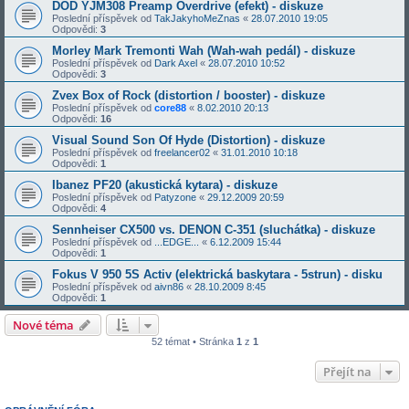
DOD YJM308 Preamp Overdrive (efekt) - diskuze
Poslední příspěvek od
TakJakyhoMeZnas
«
28.07.2010 19:05
Odpovědi:
3
Morley Mark Tremonti Wah (Wah-wah pedál) - diskuze
Poslední příspěvek od
Dark Axel
«
28.07.2010 10:52
Odpovědi:
3
Zvex Box of Rock (distortion / booster) - diskuze
Poslední příspěvek od
core88
«
8.02.2010 20:13
Odpovědi:
16
Visual Sound Son Of Hyde (Distortion) - diskuze
Poslední příspěvek od
freelancer02
«
31.01.2010 10:18
Odpovědi:
1
Ibanez PF20 (akustická kytara) - diskuze
Poslední příspěvek od
Patyzone
«
29.12.2009 20:59
Odpovědi:
4
Sennheiser CX500 vs. DENON C-351 (sluchátka) - diskuze
Poslední příspěvek od
...EDGE...
«
6.12.2009 15:44
Odpovědi:
1
Fokus V 950 5S Activ (elektrická baskytara - 5strun) - disku
Poslední příspěvek od
aivn86
«
28.10.2009 8:45
Odpovědi:
1
Nové téma
52 témat • Stránka
1
z
1
Přejít na