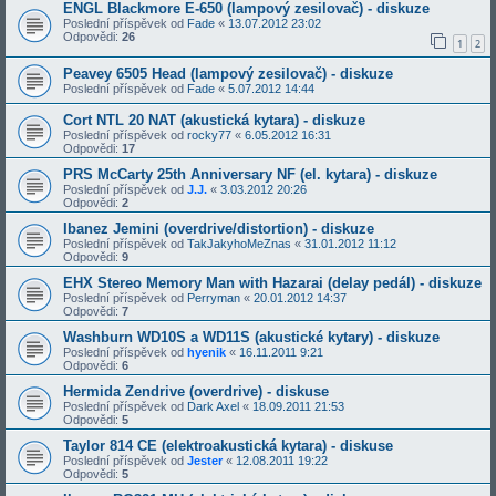
ENGL Blackmore E-650 (lampový zesilovač) - diskuze
Poslední příspěvek od
Fade
«
13.07.2012 23:02
Odpovědi:
26
1
2
Peavey 6505 Head (lampový zesilovač) - diskuze
Poslední příspěvek od
Fade
«
5.07.2012 14:44
Cort NTL 20 NAT (akustická kytara) - diskuze
Poslední příspěvek od
rocky77
«
6.05.2012 16:31
Odpovědi:
17
PRS McCarty 25th Anniversary NF (el. kytara) - diskuze
Poslední příspěvek od
J.J.
«
3.03.2012 20:26
Odpovědi:
2
Ibanez Jemini (overdrive/distortion) - diskuze
Poslední příspěvek od
TakJakyhoMeZnas
«
31.01.2012 11:12
Odpovědi:
9
EHX Stereo Memory Man with Hazarai (delay pedál) - diskuze
Poslední příspěvek od
Perryman
«
20.01.2012 14:37
Odpovědi:
7
Washburn WD10S a WD11S (akustické kytary) - diskuze
Poslední příspěvek od
hyenik
«
16.11.2011 9:21
Odpovědi:
6
Hermida Zendrive (overdrive) - diskuse
Poslední příspěvek od
Dark Axel
«
18.09.2011 21:53
Odpovědi:
5
Taylor 814 CE (elektroakustická kytara) - diskuse
Poslední příspěvek od
Jester
«
12.08.2011 19:22
Odpovědi:
5