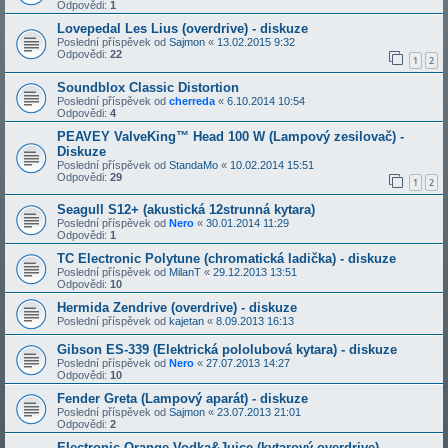
Odpovědi:
1
Lovepedal Les Lius (overdrive) - diskuze
Poslední příspěvek od
Sajmon
«
13.02.2015 9:32
Odpovědi:
22
1
2
Soundblox Classic Distortion
Poslední příspěvek od
cherreda
«
6.10.2014 10:54
Odpovědi:
4
PEAVEY ValveKing™ Head 100 W (Lampový zesilovač) -
Diskuze
Poslední příspěvek od
StandaMo
«
10.02.2014 15:51
Odpovědi:
29
1
2
Seagull S12+ (akustická 12strunná kytara)
Poslední příspěvek od
Nero
«
30.01.2014 11:29
Odpovědi:
1
TC Electronic Polytune (chromatická ladička) - diskuze
Poslední příspěvek od
MilanT
«
29.12.2013 13:51
Odpovědi:
10
Hermida Zendrive (overdrive) - diskuze
Poslední příspěvek od
kajetan
«
8.09.2013 16:13
Gibson ES-339 (Elektrická pololubová kytara) - diskuze
Poslední příspěvek od
Nero
«
27.07.2013 14:27
Odpovědi:
10
Fender Greta (Lampový aparát) - diskuze
Poslední příspěvek od
Sajmon
«
23.07.2013 21:01
Odpovědi:
2
Electronic Orange Vodka&Juice (kytarový overdrive) -