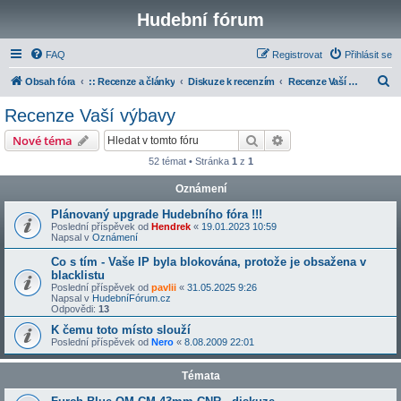
Hudební fórum
FAQ
Registrovat
Přihlásit se
H
Obsah fóra
:: Recenze a články
Diskuze k recenzím
Recenze Vaší výbavy
l
Recenze Vaší výbavy
e
Hledat
Pokročilé hledání
Nové téma
d
52 témat • Stránka
1
z
1
a
Oznámení
t
Plánovaný upgrade Hudebního fóra !!!
Poslední příspěvek od
Hendrek
«
19.01.2023 10:59
Napsal v
Oznámení
Co s tím - Vaše IP byla blokována, protože je obsažena v
blacklistu
Poslední příspěvek od
pavlii
«
31.05.2025 9:26
Napsal v
HudebníFórum.cz
Odpovědi:
13
K čemu toto místo slouží
Poslední příspěvek od
Nero
«
8.08.2009 22:01
Témata