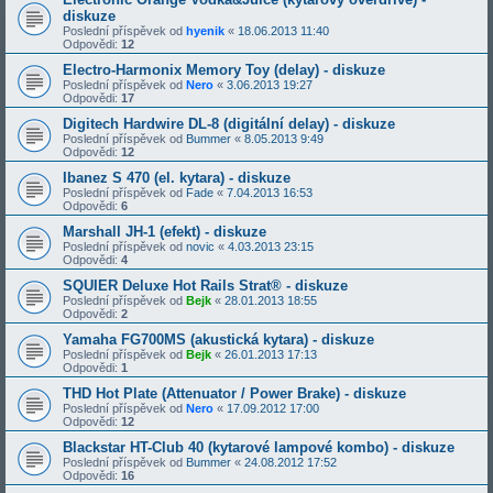
diskuze
Poslední příspěvek od
hyenik
«
18.06.2013 11:40
Odpovědi:
12
Electro-Harmonix Memory Toy (delay) - diskuze
Poslední příspěvek od
Nero
«
3.06.2013 19:27
Odpovědi:
17
Digitech Hardwire DL-8 (digitální delay) - diskuze
Poslední příspěvek od
Bummer
«
8.05.2013 9:49
Odpovědi:
12
Ibanez S 470 (el. kytara) - diskuze
Poslední příspěvek od
Fade
«
7.04.2013 16:53
Odpovědi:
6
Marshall JH-1 (efekt) - diskuze
Poslední příspěvek od
novic
«
4.03.2013 23:15
Odpovědi:
4
SQUIER Deluxe Hot Rails Strat® - diskuze
Poslední příspěvek od
Bejk
«
28.01.2013 18:55
Odpovědi:
2
Yamaha FG700MS (akustická kytara) - diskuze
Poslední příspěvek od
Bejk
«
26.01.2013 17:13
Odpovědi:
1
THD Hot Plate (Attenuator / Power Brake) - diskuze
Poslední příspěvek od
Nero
«
17.09.2012 17:00
Odpovědi:
12
Blackstar HT-Club 40 (kytarové lampové kombo) - diskuze
Poslední příspěvek od
Bummer
«
24.08.2012 17:52
Odpovědi:
16