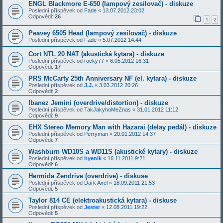
ENGL Blackmore E-650 (lampový zesilovač) - diskuze
Poslední příspěvek od
Fade
«
13.07.2012 23:02
Odpovědi:
26
1
2
Peavey 6505 Head (lampový zesilovač) - diskuze
Poslední příspěvek od
Fade
«
5.07.2012 14:44
Cort NTL 20 NAT (akustická kytara) - diskuze
Poslední příspěvek od
rocky77
«
6.05.2012 16:31
Odpovědi:
17
PRS McCarty 25th Anniversary NF (el. kytara) - diskuze
Poslední příspěvek od
J.J.
«
3.03.2012 20:26
Odpovědi:
2
Ibanez Jemini (overdrive/distortion) - diskuze
Poslední příspěvek od
TakJakyhoMeZnas
«
31.01.2012 11:12
Odpovědi:
9
EHX Stereo Memory Man with Hazarai (delay pedál) - diskuze
Poslední příspěvek od
Perryman
«
20.01.2012 14:37
Odpovědi:
7
Washburn WD10S a WD11S (akustické kytary) - diskuze
Poslední příspěvek od
hyenik
«
16.11.2011 9:21
Odpovědi:
6
Hermida Zendrive (overdrive) - diskuse
Poslední příspěvek od
Dark Axel
«
18.09.2011 21:53
Odpovědi:
5
Taylor 814 CE (elektroakustická kytara) - diskuse
Poslední příspěvek od
Jester
«
12.08.2011 19:22
Odpovědi:
5