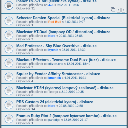
Ibanez RG321 MH (elektrická kytara) - diskuze
Poslední příspěvek od
J.J.
«
9.02.2011 10:06
Odpovědi:
31
1
2
Schecter Damien Special (Elektrická kytara) - diskuze
Poslední příspěvek od
Red Bull
«
4.02.2011 9:07
Odpovědi:
1
Blackstar HT-Dual (lampový OD / distortion) - diskuze
Poslední příspěvek od
Nero
«
29.01.2011 23:06
Odpovědi:
3
Mad Professor - Sky Blue Overdrive - diskuze
Poslední příspěvek od
hyenik
«
28.01.2011 12:32
Odpovědi:
5
Blackout Effectors - Twosome Dual Fuzz (fuzz) - diskuze
Poslední příspěvek od
citizen.one
«
12.01.2011 18:49
Odpovědi:
3
Squier by Fender Affinity Stratocaster - diskuze
Poslední příspěvek od
kmensik
«
4.01.2011 10:11
Odpovědi:
4
Blackstar HT-5H (kytarový lampový zesilovač) - diskuze
Poslední příspěvek od
Teorge
«
3.12.2010 10:35
Odpovědi:
6
PRS Custom 24 (elektrická kytara) - diskuze
Poslední příspěvek od
Nero
«
22.08.2010 12:58
Odpovědi:
14
Framus Ruby Riot 2 (lampové kytarové kombo) - diskuze
Poslední příspěvek od
panedge
«
13.08.2010 21:17
Odpovědi:
1