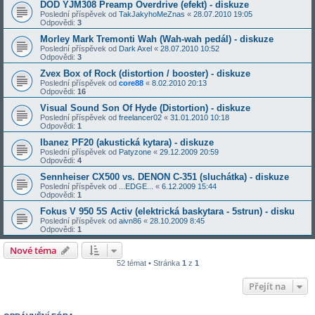
DOD YJM308 Preamp Overdrive (efekt) - diskuze
Poslední příspěvek od
TakJakyhoMeZnas
«
28.07.2010 19:05
Odpovědi:
3
Morley Mark Tremonti Wah (Wah-wah pedál) - diskuze
Poslední příspěvek od
Dark Axel
«
28.07.2010 10:52
Odpovědi:
3
Zvex Box of Rock (distortion / booster) - diskuze
Poslední příspěvek od
core88
«
8.02.2010 20:13
Odpovědi:
16
Visual Sound Son Of Hyde (Distortion) - diskuze
Poslední příspěvek od
freelancer02
«
31.01.2010 10:18
Odpovědi:
1
Ibanez PF20 (akustická kytara) - diskuze
Poslední příspěvek od
Patyzone
«
29.12.2009 20:59
Odpovědi:
4
Sennheiser CX500 vs. DENON C-351 (sluchátka) - diskuze
Poslední příspěvek od
...EDGE...
«
6.12.2009 15:44
Odpovědi:
1
Fokus V 950 5S Activ (elektrická baskytara - 5strun) - disku
Poslední příspěvek od
aivn86
«
28.10.2009 8:45
Odpovědi:
1
Nové téma
52 témat • Stránka
1
z
1
Přejít na