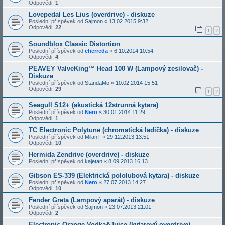
Odpovědi:
1
Lovepedal Les Lius (overdrive) - diskuze
Poslední příspěvek od
Sajmon
«
13.02.2015 9:32
Odpovědi:
22
1
2
Soundblox Classic Distortion
Poslední příspěvek od
cherreda
«
6.10.2014 10:54
Odpovědi:
4
PEAVEY ValveKing™ Head 100 W (Lampový zesilovač) -
Diskuze
Poslední příspěvek od
StandaMo
«
10.02.2014 15:51
Odpovědi:
29
1
2
Seagull S12+ (akustická 12strunná kytara)
Poslední příspěvek od
Nero
«
30.01.2014 11:29
Odpovědi:
1
TC Electronic Polytune (chromatická ladička) - diskuze
Poslední příspěvek od
MilanT
«
29.12.2013 13:51
Odpovědi:
10
Hermida Zendrive (overdrive) - diskuze
Poslední příspěvek od
kajetan
«
8.09.2013 16:13
Gibson ES-339 (Elektrická pololubová kytara) - diskuze
Poslední příspěvek od
Nero
«
27.07.2013 14:27
Odpovědi:
10
Fender Greta (Lampový aparát) - diskuze
Poslední příspěvek od
Sajmon
«
23.07.2013 21:01
Odpovědi:
2
Electronic Orange Vodka&Juice (kytarový overdrive) -