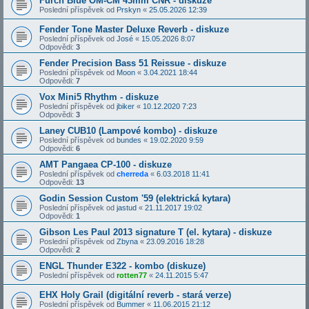
Furch Blue OM-CM 43mm CNR - diskuze
Poslední příspěvek od
Prskyn
«
25.05.2026 12:39
Fender Tone Master Deluxe Reverb - diskuze
Poslední příspěvek od
José
«
15.05.2026 8:07
Odpovědi:
3
Fender Precision Bass 51 Reissue - diskuze
Poslední příspěvek od
Moon
«
3.04.2021 18:44
Odpovědi:
7
Vox Mini5 Rhythm - diskuze
Poslední příspěvek od
jbiker
«
10.12.2020 7:23
Odpovědi:
3
Laney CUB10 (Lampové kombo) - diskuze
Poslední příspěvek od
bundes
«
19.02.2020 9:59
Odpovědi:
6
AMT Pangaea CP-100 - diskuze
Poslední příspěvek od
cherreda
«
6.03.2018 11:41
Odpovědi:
13
Godin Session Custom '59 (elektrická kytara)
Poslední příspěvek od
jastud
«
21.11.2017 19:02
Odpovědi:
1
Gibson Les Paul 2013 signature T (el. kytara) - diskuze
Poslední příspěvek od
Zbyna
«
23.09.2016 18:28
Odpovědi:
2
ENGL Thunder E322 - kombo (diskuze)
Poslední příspěvek od
rotten77
«
24.11.2015 5:47
EHX Holy Grail (digitální reverb - stará verze)
Poslední příspěvek od
Bummer
«
11.06.2015 21:12