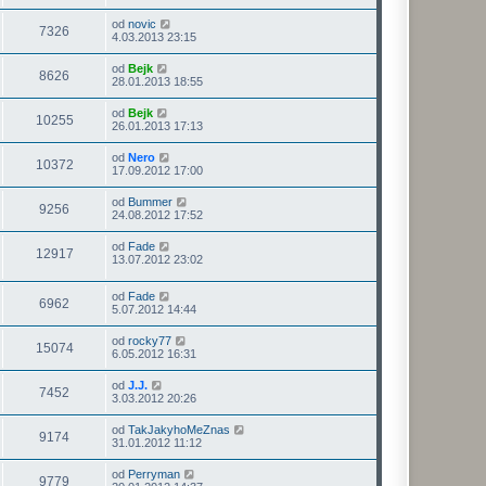
od
novic
7326
4.03.2013 23:15
od
Bejk
8626
28.01.2013 18:55
od
Bejk
10255
26.01.2013 17:13
od
Nero
10372
17.09.2012 17:00
od
Bummer
9256
24.08.2012 17:52
od
Fade
12917
13.07.2012 23:02
od
Fade
6962
5.07.2012 14:44
od
rocky77
15074
6.05.2012 16:31
od
J.J.
7452
3.03.2012 20:26
od
TakJakyhoMeZnas
9174
31.01.2012 11:12
od
Perryman
9779