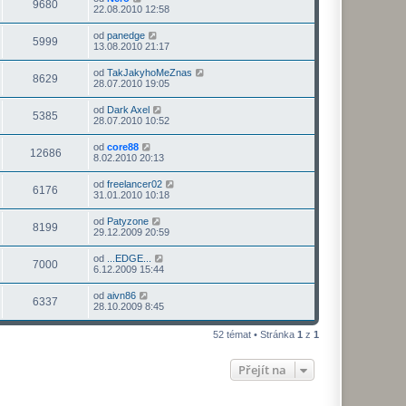
9680
22.08.2010 12:58
od
panedge
5999
13.08.2010 21:17
od
TakJakyhoMeZnas
8629
28.07.2010 19:05
od
Dark Axel
5385
28.07.2010 10:52
od
core88
12686
8.02.2010 20:13
od
freelancer02
6176
31.01.2010 10:18
od
Patyzone
8199
29.12.2009 20:59
od
...EDGE...
7000
6.12.2009 15:44
od
aivn86
6337
28.10.2009 8:45
52 témat • Stránka
1
z
1
Přejít na