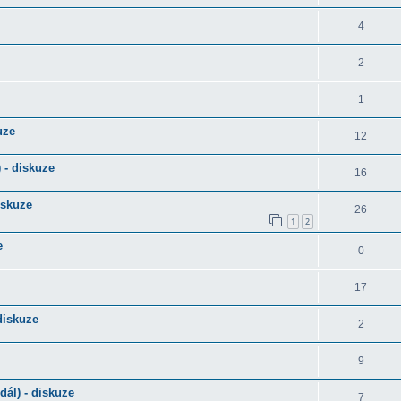
4
2
1
uze
12
 - diskuze
16
iskuze
26
1
2
e
0
17
diskuze
2
9
ál) - diskuze
7