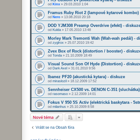
od
Kinx
»
29.03.2010 1:04
Framus Ruby Riot 2 (lampové kytarové kombo) 
od
Nero
»
13.08.2010 20:18
DOD YJM308 Preamp Overdrive (efekt) - diskuz
od
Kulda
»
17.05.2010 13:48
Morley Mark Tremonti Wah (Wah-wah pedál) - d
od
zyglrox
»
25.07.2010 19:42
Zvex Box of Rock (distortion / booster) - diskuz
od
Tonda
»
21.10.2009 18:49
Visual Sound Son Of Hyde (Distortion) - diskuz
od
Dark Axel
»
31.01.2010 9:56
Ibanez PF20 (akustická kytara) - diskuze
od
miraslozil
»
18.12.2009 17:52
Sennheiser CX500 vs. DENON C-351 (sluchátka) 
od
rasomaso
»
2.12.2009 14:01
Fokus V 950 5S Activ (elektrická baskytara - 5st
od
milanhus
»
25.10.2009 8:58
Nové téma
Vrátit se na Obsah fóra