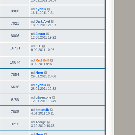
20.01.2012 14:37
od
hyenik
8968
16.11.2011 9:21
od
Dark Axel
7021
18.09.2011 21:53
od
Jester
8006
12.08.2011 19:22
od
J.J.
16721
9.02.2011 10:06
od
Red Bull
10874
4.02.2011 9:07
od
Nero
7854
29.01.2011 23:06
od
hyenik
6638
28.01.2011 12:32
od
citizen.one
9768
12.01.2011 18:49
od
kmensik
7805
4.01.2011 10:11
od
Teorge
16573
3.12.2010 10:35
od
Nero