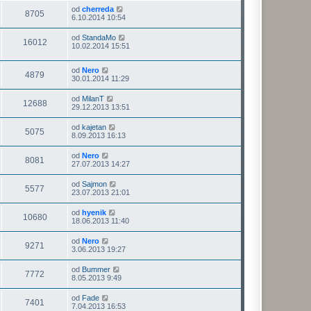
od
cherreda
8705
6.10.2014 10:54
od
StandaMo
16012
10.02.2014 15:51
od
Nero
4879
30.01.2014 11:29
od
MilanT
12688
29.12.2013 13:51
od
kajetan
5075
8.09.2013 16:13
od
Nero
8081
27.07.2013 14:27
od
Sajmon
5577
23.07.2013 21:01
od
hyenik
10680
18.06.2013 11:40
od
Nero
9271
3.06.2013 19:27
od
Bummer
7772
8.05.2013 9:49
od
Fade
7401
7.04.2013 16:53