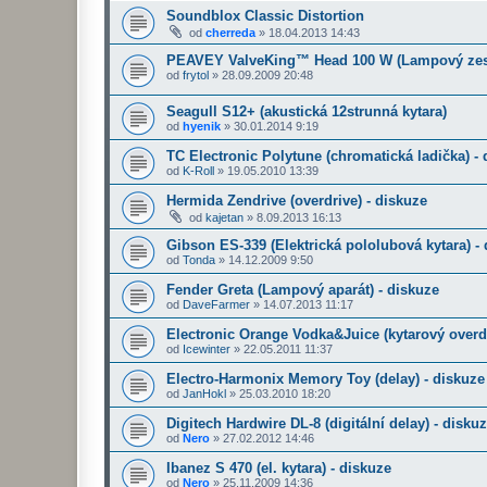
Soundblox Classic Distortion
od
cherreda
»
18.04.2013 14:43
PEAVEY ValveKing™ Head 100 W (Lampový zesi
od
frytol
»
28.09.2009 20:48
Seagull S12+ (akustická 12strunná kytara)
od
hyenik
»
30.01.2014 9:19
TC Electronic Polytune (chromatická ladička) -
od
K-Roll
»
19.05.2010 13:39
Hermida Zendrive (overdrive) - diskuze
od
kajetan
»
8.09.2013 16:13
Gibson ES-339 (Elektrická pololubová kytara) -
od
Tonda
»
14.12.2009 9:50
Fender Greta (Lampový aparát) - diskuze
od
DaveFarmer
»
14.07.2013 11:17
Electronic Orange Vodka&Juice (kytarový overdr
od
Icewinter
»
22.05.2011 11:37
Electro-Harmonix Memory Toy (delay) - diskuze
od
JanHokl
»
25.03.2010 18:20
Digitech Hardwire DL-8 (digitální delay) - disku
od
Nero
»
27.02.2012 14:46
Ibanez S 470 (el. kytara) - diskuze
od
Nero
»
25.11.2009 14:36