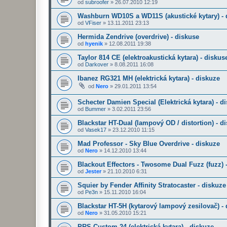
od
subroofer
»
26.07.2010 12:19
Washburn WD10S a WD11S (akustické kytary) - 
od
VFiser
»
13.11.2011 23:13
Hermida Zendrive (overdrive) - diskuse
od
hyenik
»
12.08.2011 19:38
Taylor 814 CE (elektroakustická kytara) - diskus
od
Darkover
»
8.08.2011 16:08
Ibanez RG321 MH (elektrická kytara) - diskuze
od
Nero
»
29.01.2011 13:54
Schecter Damien Special (Elektrická kytara) - d
od
Bummer
»
3.02.2011 23:56
Blackstar HT-Dual (lampový OD / distortion) - d
od
Vasek17
»
23.12.2010 11:15
Mad Professor - Sky Blue Overdrive - diskuze
od
Nero
»
14.12.2010 13:44
Blackout Effectors - Twosome Dual Fuzz (fuzz) 
od
Jester
»
21.10.2010 6:31
Squier by Fender Affinity Stratocaster - diskuze
od
Pe3n
»
15.11.2010 16:04
Blackstar HT-5H (kytarový lampový zesilovač) -
od
Nero
»
31.05.2010 15:21
PRS Custom 24 (elektrická kytara) - diskuze