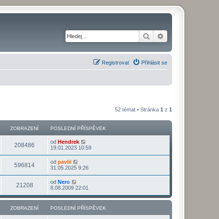
Hledat
Pokročilé hledání
Registrovat
Přihlásit se
52 témat • Stránka
1
z
1
ZOBRAZENÍ
POSLEDNÍ PŘÍSPĚVEK
od
Hendrek
208486
19.01.2023 10:59
od
pavlii
596814
31.05.2025 9:26
od
Nero
21208
8.08.2009 22:01
ZOBRAZENÍ
POSLEDNÍ PŘÍSPĚVEK