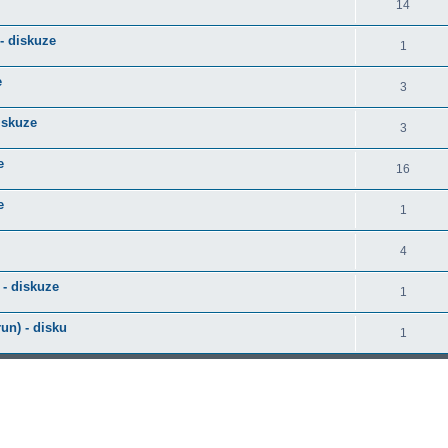
14
- diskuze
1
e
3
iskuze
3
e
16
e
1
4
- diskuze
1
run) - disku
1