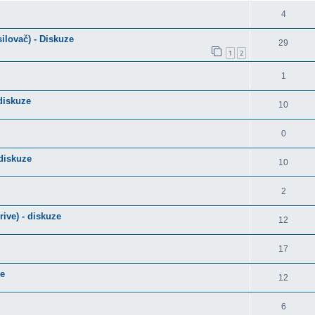
4
lovač) - Diskuze
29
1
2
1
 diskuze
10
0
 diskuze
10
2
ive) - diskuze
12
17
ze
12
6