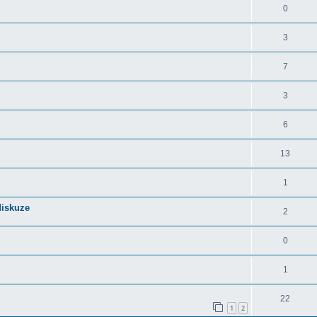
0
3
7
3
6
13
1
diskuze
2
0
1
22
1
2