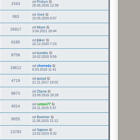
od
Prskyn
1543
25.05.2026 12:39
od
José
683
15.05.2026 8:07
od
Moon
26917
3.04.2021 18:44
od
jbiker
6185
10.12.2020 7:23
od
bundes
8758
19.02.2020 9:59
od
cherreda
18612
6.03.2018 11:41
od
jastud
4719
21.11.2017 19:02
od
Zbyna
8873
23.09.2016 18:28
od
rotten77
4014
24.11.2015 5:47
od
Bummer
9055
11.06.2015 21:12
od
Sajmon
13783
13.02.2015 9:32