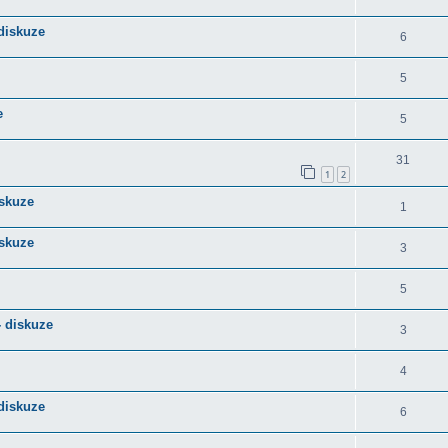
diskuze
6
5
e
5
31
1
2
iskuze
1
iskuze
3
5
- diskuze
3
4
 diskuze
6