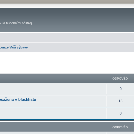
u a hudebními nástroji.
cenze Vaší výbavy
ilé hledání
ODPOVĚDI
0
bsažena v blacklistu
13
0
ODPOVĚDI