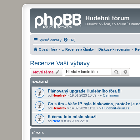
Hudební fórum
Diskuze o všem, co souvisí s hudbo
Rychlé odkazy
FAQ
Obsah fóra
:: Recenze a články
Diskuze k recenzím
Re
Recenze Vaší výbavy
Hledat
Pokroč
Nové téma
OZNÁMENÍ
Plánovaný upgrade Hudebního fóra !!!
od
Hendrek
»
19.01.2023 10:59
» v
Oznámení
Co s tím - Vaše IP byla blokována, protože je o
od
Hendrek
»
14.02.2020 11:11
» v
HudebníFórum.cz
K čemu toto místo slouží
od
Nero
»
8.08.2009 22:01
TÉMATA