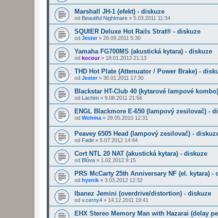
Marshall JH-1 (efekt) - diskuze
od
Beautiful Nightmare
»
5.03.2011 11:34
SQUIER Deluxe Hot Rails Strat® - diskuze
od
Jester
»
26.09.2011 5:30
Yamaha FG700MS (akustická kytara) - diskuze
od
kocour
»
18.01.2013 21:13
THD Hot Plate (Attenuator / Power Brake) - disk
od
Jester
»
30.01.2011 17:30
Blackstar HT-Club 40 (kytarové lampové kombo)
od
Lachim
»
9.08.2011 21:56
ENGL Blackmore E-650 (lampový zesilovač) - d
od
Wohma
»
28.05.2010 12:31
Peavey 6505 Head (lampový zesilovač) - diskuz
od
Fade
»
5.07.2012 14:44
Cort NTL 20 NAT (akustická kytara) - diskuze
od
Blůva
»
1.02.2012 9:15
PRS McCarty 25th Anniversary NF (el. kytara) - 
od
hyenik
»
3.03.2012 12:32
Ibanez Jemini (overdrive/distortion) - diskuze
od
v.cerny4
»
14.12.2011 19:41
EHX Stereo Memory Man with Hazarai (delay ped