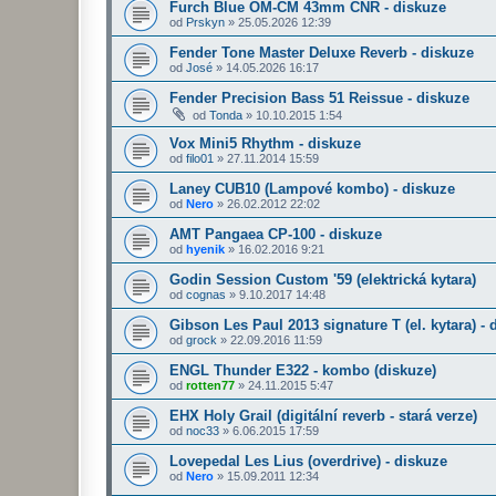
Furch Blue OM-CM 43mm CNR - diskuze
od
Prskyn
»
25.05.2026 12:39
Fender Tone Master Deluxe Reverb - diskuze
od
José
»
14.05.2026 16:17
Fender Precision Bass 51 Reissue - diskuze
od
Tonda
»
10.10.2015 1:54
Vox Mini5 Rhythm - diskuze
od
filo01
»
27.11.2014 15:59
Laney CUB10 (Lampové kombo) - diskuze
od
Nero
»
26.02.2012 22:02
AMT Pangaea CP-100 - diskuze
od
hyenik
»
16.02.2016 9:21
Godin Session Custom '59 (elektrická kytara)
od
cognas
»
9.10.2017 14:48
Gibson Les Paul 2013 signature T (el. kytara) - 
od
grock
»
22.09.2016 11:59
ENGL Thunder E322 - kombo (diskuze)
od
rotten77
»
24.11.2015 5:47
EHX Holy Grail (digitální reverb - stará verze)
od
noc33
»
6.06.2015 17:59
Lovepedal Les Lius (overdrive) - diskuze
od
Nero
»
15.09.2011 12:34