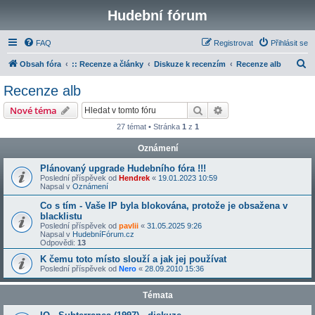
Hudební fórum
FAQ
Registrovat
Přihlásit se
H
Obsah fóra
:: Recenze a články
Diskuze k recenzím
Recenze alb
l
Recenze alb
e
Hledat
Pokročilé hledání
Nové téma
d
27 témat • Stránka
1
z
1
a
Oznámení
t
Plánovaný upgrade Hudebního fóra !!!
Poslední příspěvek od
Hendrek
«
19.01.2023 10:59
Napsal v
Oznámení
Co s tím - Vaše IP byla blokována, protože je obsažena v
blacklistu
Poslední příspěvek od
pavlii
«
31.05.2025 9:26
Napsal v
HudebníFórum.cz
Odpovědi:
13
K čemu toto místo slouží a jak jej používat
Poslední příspěvek od
Nero
«
28.09.2010 15:36
Témata