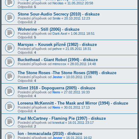
Poslední příspěvek od
Nicolas
«
11.05.2012 20:58
Odpovědi:
5
Stone Sour-Audio Secrecy (2010) - diskuze
Poslední příspěvek od
Smile
«
20.10.2011 12:23
Odpovědi:
2
Wolverine - Still (2006) - diskuze
Poslední příspěvek od
Dark Axel
«
1.06.2011 18:51
Odpovědi:
5
Marsyas – Kousek přízně (1982) - diskuze
Poslední příspěvek od
pehve
«
21.05.2011 18:31
Odpovědi:
4
Buckethead - Giant Robot (1994) - diskuze
Poslední příspěvek od
mtmccox
«
28.03.2011 14:48
The Stone Roses -The Stone Roses (1989) - diskuze
Poslední příspěvek od
Jester
«
10.03.2011 13:06
Odpovědi:
4
Klimt 1918 - Dopoguerra (2005) - diskuze
Poslední příspěvek od
Nero
«
27.02.2011 16:33
Odpovědi:
4
Loreena McKennitt - The Mask and Mirror (1994) - diskuze
Poslední příspěvek od
Nero
«
30.01.2011 17:13
Odpovědi:
4
Paul McCartney - Flaming Pie (1997) - diskuze
Poslední příspěvek od
kneekal
«
16.01.2011 23:17
Odpovědi:
2
Íon - Immaculada (2010) - diskuze
Poslední příspěvek od
Jester
«
16.01.2011 16:02