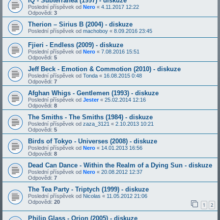
IQ - Subterranea (1997) - diskuze
Poslední příspěvek od
Nero
«
4.11.2017 12:22
Odpovědi:
3
Therion – Sirius B (2004) - diskuze
Poslední příspěvek od
machoboy
«
8.09.2016 23:45
Fjieri - Endless (2009) - diskuze
Poslední příspěvek od
Nero
«
7.08.2016 15:51
Odpovědi:
5
Jeff Beck - Emotion & Commotion (2010) - diskuze
Poslední příspěvek od
Tonda
«
16.08.2015 0:48
Odpovědi:
7
Afghan Whigs - Gentlemen (1993) - diskuze
Poslední příspěvek od
Jester
«
25.02.2014 12:16
Odpovědi:
8
The Smiths - The Smiths (1984) - diskuze
Poslední příspěvek od
zaza_3121
«
2.10.2013 10:21
Odpovědi:
5
Birds of Tokyo - Universes (2008) - diskuze
Poslední příspěvek od
Nero
«
14.01.2013 16:56
Odpovědi:
8
Dead Can Dance - Within the Realm of a Dying Sun - diskuze
Poslední příspěvek od
Nero
«
20.08.2012 12:37
Odpovědi:
7
The Tea Party - Triptych (1999) - diskuze
Poslední příspěvek od
Nicolas
«
11.05.2012 21:06
Odpovědi:
20
1
2
Philip Glass - Orion (2005) - diskuze