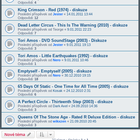
Odpovědi:
4
King Crimson - Red (1974) - diskuze
Poslední příspěvek od
Jester
«
14.01.2011 13:44
Odpovědi:
12
Dead Letter Circus - This Is The Warning (2010) - diskuze
Poslední příspěvek od
Teorge
«
9.01.2011 22:23
Odpovědi:
7
Tori Amos - DVD SoundStage (2003) - Diskuze
Poslední příspěvek od
Jester
«
9.01.2011 19:13
Odpovědi:
3
Tori Amos - Little Earthquakes (1992) - diskuze
Poslední příspěvek od
Nero
«
9.01.2011 10:46
Odpovědi:
1
Emptyself - Emptyself (2005) - diskuze
Poslední příspěvek od
Nero
«
30.12.2010 19:15
Odpovědi:
18
65 Days Of Static - One Time for All Time (2005) - diskuze
Poslední příspěvek od
Kosak
«
24.12.2010 2:31
Odpovědi:
6
A Perfect Circle - Thirteenth Step (2003) - diskuze
Poslední příspěvek od
Dark Axel
«
24.09.2010 14:36
Odpovědi:
3
Queens Of The Stone Age - Rated R Deluxe Edition - diskuze
Poslední příspěvek od
wikxzen
«
21.09.2010 20:45
Odpovědi:
3
Nové téma
27 témat • Stránka
1
z
1