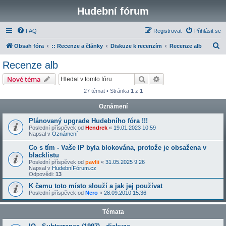
Hudební fórum
FAQ
Registrovat
Přihlásit se
H
Obsah fóra
:: Recenze a články
Diskuze k recenzím
Recenze alb
l
Recenze alb
e
Hledat
Pokročilé hledání
Nové téma
d
27 témat • Stránka
1
z
1
a
Oznámení
t
Plánovaný upgrade Hudebního fóra !!!
Poslední příspěvek od
Hendrek
«
19.01.2023 10:59
Napsal v
Oznámení
Co s tím - Vaše IP byla blokována, protože je obsažena v
blacklistu
Poslední příspěvek od
pavlii
«
31.05.2025 9:26
Napsal v
HudebníFórum.cz
Odpovědi:
13
K čemu toto místo slouží a jak jej používat
Poslední příspěvek od
Nero
«
28.09.2010 15:36
Témata