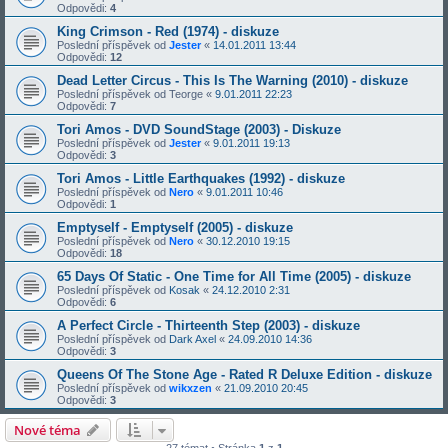
Odpovědi:
4
King Crimson - Red (1974) - diskuze
Poslední příspěvek od
Jester
«
14.01.2011 13:44
Odpovědi:
12
Dead Letter Circus - This Is The Warning (2010) - diskuze
Poslední příspěvek od
Teorge
«
9.01.2011 22:23
Odpovědi:
7
Tori Amos - DVD SoundStage (2003) - Diskuze
Poslední příspěvek od
Jester
«
9.01.2011 19:13
Odpovědi:
3
Tori Amos - Little Earthquakes (1992) - diskuze
Poslední příspěvek od
Nero
«
9.01.2011 10:46
Odpovědi:
1
Emptyself - Emptyself (2005) - diskuze
Poslední příspěvek od
Nero
«
30.12.2010 19:15
Odpovědi:
18
65 Days Of Static - One Time for All Time (2005) - diskuze
Poslední příspěvek od
Kosak
«
24.12.2010 2:31
Odpovědi:
6
A Perfect Circle - Thirteenth Step (2003) - diskuze
Poslední příspěvek od
Dark Axel
«
24.09.2010 14:36
Odpovědi:
3
Queens Of The Stone Age - Rated R Deluxe Edition - diskuze
Poslední příspěvek od
wikxzen
«
21.09.2010 20:45
Odpovědi:
3
Nové téma
27 témat • Stránka
1
z
1