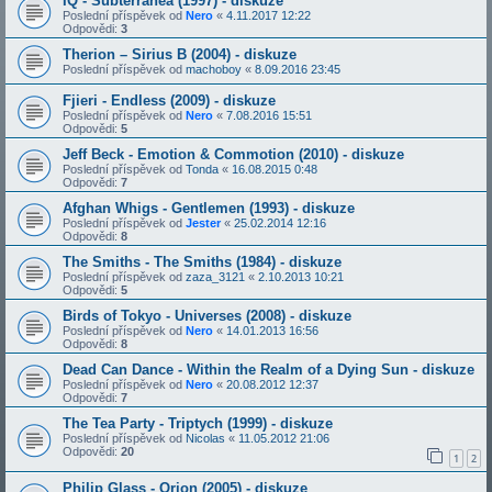
IQ - Subterranea (1997) - diskuze
Poslední příspěvek od
Nero
«
4.11.2017 12:22
Odpovědi:
3
Therion – Sirius B (2004) - diskuze
Poslední příspěvek od
machoboy
«
8.09.2016 23:45
Fjieri - Endless (2009) - diskuze
Poslední příspěvek od
Nero
«
7.08.2016 15:51
Odpovědi:
5
Jeff Beck - Emotion & Commotion (2010) - diskuze
Poslední příspěvek od
Tonda
«
16.08.2015 0:48
Odpovědi:
7
Afghan Whigs - Gentlemen (1993) - diskuze
Poslední příspěvek od
Jester
«
25.02.2014 12:16
Odpovědi:
8
The Smiths - The Smiths (1984) - diskuze
Poslední příspěvek od
zaza_3121
«
2.10.2013 10:21
Odpovědi:
5
Birds of Tokyo - Universes (2008) - diskuze
Poslední příspěvek od
Nero
«
14.01.2013 16:56
Odpovědi:
8
Dead Can Dance - Within the Realm of a Dying Sun - diskuze
Poslední příspěvek od
Nero
«
20.08.2012 12:37
Odpovědi:
7
The Tea Party - Triptych (1999) - diskuze
Poslední příspěvek od
Nicolas
«
11.05.2012 21:06
Odpovědi:
20
1
2
Philip Glass - Orion (2005) - diskuze