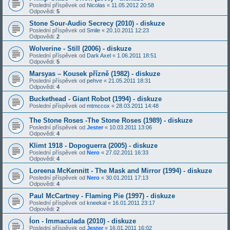
Poslední příspěvek od
Nicolas
«
11.05.2012 20:58
Odpovědi:
5
Stone Sour-Audio Secrecy (2010) - diskuze
Poslední příspěvek od
Smile
«
20.10.2011 12:23
Odpovědi:
2
Wolverine - Still (2006) - diskuze
Poslední příspěvek od
Dark Axel
«
1.06.2011 18:51
Odpovědi:
5
Marsyas – Kousek přízně (1982) - diskuze
Poslední příspěvek od
pehve
«
21.05.2011 18:31
Odpovědi:
4
Buckethead - Giant Robot (1994) - diskuze
Poslední příspěvek od
mtmccox
«
28.03.2011 14:48
The Stone Roses -The Stone Roses (1989) - diskuze
Poslední příspěvek od
Jester
«
10.03.2011 13:06
Odpovědi:
4
Klimt 1918 - Dopoguerra (2005) - diskuze
Poslední příspěvek od
Nero
«
27.02.2011 16:33
Odpovědi:
4
Loreena McKennitt - The Mask and Mirror (1994) - diskuze
Poslední příspěvek od
Nero
«
30.01.2011 17:13
Odpovědi:
4
Paul McCartney - Flaming Pie (1997) - diskuze
Poslední příspěvek od
kneekal
«
16.01.2011 23:17
Odpovědi:
2
Íon - Immaculada (2010) - diskuze
Poslední příspěvek od
Jester
«
16.01.2011 16:02