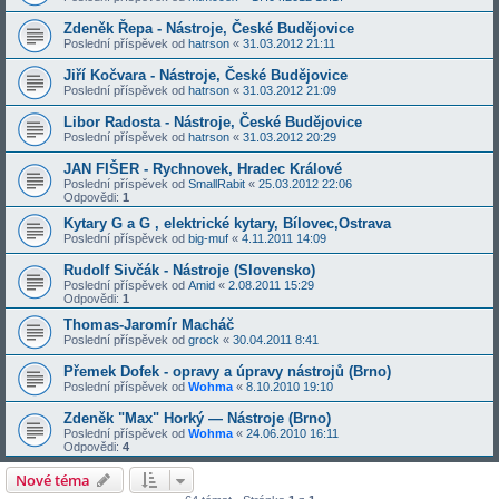
Zdeněk Řepa - Nástroje, České Budějovice
Poslední příspěvek od
hatrson
«
31.03.2012 21:11
Jiří Kočvara - Nástroje, České Budějovice
Poslední příspěvek od
hatrson
«
31.03.2012 21:09
Libor Radosta - Nástroje, České Budějovice
Poslední příspěvek od
hatrson
«
31.03.2012 20:29
JAN FIŠER - Rychnovek, Hradec Králové
Poslední příspěvek od
SmallRabit
«
25.03.2012 22:06
Odpovědi:
1
Kytary G a G , elektrické kytary, Bílovec,Ostrava
Poslední příspěvek od
big-muf
«
4.11.2011 14:09
Rudolf Sivčák - Nástroje (Slovensko)
Poslední příspěvek od
Amid
«
2.08.2011 15:29
Odpovědi:
1
Thomas-Jaromír Macháč
Poslední příspěvek od
grock
«
30.04.2011 8:41
Přemek Dofek - opravy a úpravy nástrojů (Brno)
Poslední příspěvek od
Wohma
«
8.10.2010 19:10
Zdeněk "Max" Horký — Nástroje (Brno)
Poslední příspěvek od
Wohma
«
24.06.2010 16:11
Odpovědi:
4
Nové téma