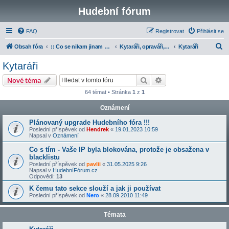
Hudební fórum
FAQ
Registrovat
Přihlásit se
H
Obsah fóra
:: Co se nikam jinam nevešlo
Kytaráři, opraváři, zvukaři a učitelé
Kytaráři
l
Kytaráři
e
Hledat
Pokročilé hledání
Nové téma
d
64 témat • Stránka
1
z
1
a
Oznámení
t
Plánovaný upgrade Hudebního fóra !!!
Poslední příspěvek od
Hendrek
«
19.01.2023 10:59
Napsal v
Oznámení
Co s tím - Vaše IP byla blokována, protože je obsažena v
blacklistu
Poslední příspěvek od
pavlii
«
31.05.2025 9:26
Napsal v
HudebníFórum.cz
Odpovědi:
13
K čemu tato sekce slouží a jak ji používat
Poslední příspěvek od
Nero
«
28.09.2010 11:49
Témata