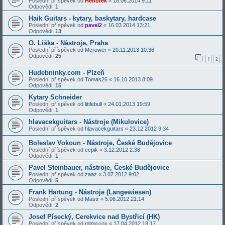
Poslední příspěvek od
Hendrek
«
18.06.2014 9:11
Odpovědi:
1
Haik Guitars - kytary, baskytary, hardcase
Poslední příspěvek od
pavel2
«
16.03.2014 13:21
Odpovědi:
13
O. Liška - Nástroje, Praha
Poslední příspěvek od
Mcrower
«
20.11.2013 10:36
Odpovědi:
25
1
2
Hudebninky.com - Plzeň
Poslední příspěvek od
Tomas26
«
16.10.2013 8:09
Odpovědi:
15
Kytary Schneider
Poslední příspěvek od
littlebull
«
24.01.2013 19:59
Odpovědi:
1
hlavacekguitars - Nástroje (Mikulovice)
Poslední příspěvek od
hlavacekguitars
«
23.12.2012 9:34
Boleslav Vokoun - Nástroje, České Budějovice
Poslední příspěvek od
cepik
«
3.12.2012 2:38
Odpovědi:
1
Pavel Steinbauer, nástroje, České Budějovice
Poslední příspěvek od
zaaz
«
3.07.2012 9:02
Odpovědi:
5
Frank Hartung - Nástroje (Langewiesen)
Poslední příspěvek od
Mastr
«
5.06.2012 21:14
Odpovědi:
2
Josef Písecký, Cerekvice nad Bystřicí (HK)
Poslední příspěvek od
mtmccox
«
17.04.2012 18:17