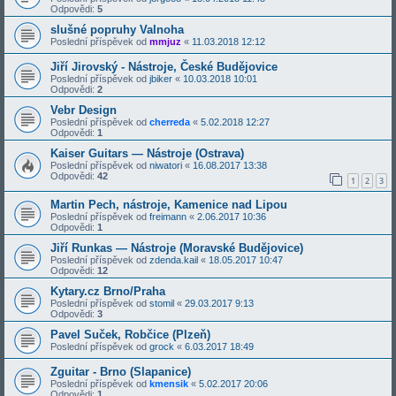
Odpovědi:
5
slušné popruhy Valnoha
Poslední příspěvek od
mmjuz
«
11.03.2018 12:12
Jiří Jirovský - Nástroje, České Budějovice
Poslední příspěvek od
jbiker
«
10.03.2018 10:01
Odpovědi:
2
Vebr Design
Poslední příspěvek od
cherreda
«
5.02.2018 12:27
Odpovědi:
1
Kaiser Guitars — Nástroje (Ostrava)
Poslední příspěvek od
niwatori
«
16.08.2017 13:38
Odpovědi:
42
1
2
3
Martin Pech, nástroje, Kamenice nad Lipou
Poslední příspěvek od
freimann
«
2.06.2017 10:36
Odpovědi:
1
Jiří Runkas — Nástroje (Moravské Budějovice)
Poslední příspěvek od
zdenda.kail
«
18.05.2017 10:47
Odpovědi:
12
Kytary.cz Brno/Praha
Poslední příspěvek od
stomil
«
29.03.2017 9:13
Odpovědi:
3
Pavel Suček, Robčice (Plzeň)
Poslední příspěvek od
grock
«
6.03.2017 18:49
Zguitar - Brno (Slapanice)
Poslední příspěvek od
kmensik
«
5.02.2017 20:06
Odpovědi:
1