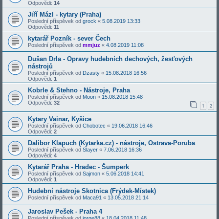
Odpovědi:
14
Jiří Mázl - kytary (Praha)
Poslední příspěvek od
grock
«
5.08.2019 13:33
Odpovědi:
11
kytarář Pozník - sever Čech
Poslední příspěvek od
mmjuz
«
4.08.2019 11:08
Dušan Drla - Opravy hudebních dechových, žesťových
nástrojů
Poslední příspěvek od
Dzasty
«
15.08.2018 16:56
Odpovědi:
1
Kobrle & Stehno - Nástroje, Praha
Poslední příspěvek od
Moon
«
15.08.2018 15:48
Odpovědi:
32
1
2
Kytary Vainar, Kyšice
Poslední příspěvek od
Chobotec
«
19.06.2018 16:46
Odpovědi:
2
Dalibor Klapuch (Kytarka.cz) - nástroje, Ostrava-Poruba
Poslední příspěvek od
Slayer
«
7.06.2018 16:36
Odpovědi:
4
Kytarář Praha - Hradec - Šumperk
Poslední příspěvek od
Sajmon
«
5.06.2018 14:41
Odpovědi:
1
Hudební nástroje Skotnica (Frýdek-Místek)
Poslední příspěvek od
Maca91
«
13.05.2018 21:14
Jaroslav Pešek - Praha 4
Poslední příspěvek od
jorge88
«
18.04.2018 11:48