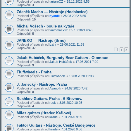
Poslední příspěvek od
tartaroCZ
«
15.12.2022 9:55
Odpovědi:
3
Zdeněk Macho — Nástroje (Hodslavice)
Poslední příspěvek od
hyenik
«
25.08.2022 8:55
Odpovědi:
15
Michal Vožech - boule na kytaře
Poslední příspěvek od
fantomasxxx
«
5.10.2021 6:46
Odpovědi:
5
JANEKO — Nástroje (Brno)
Poslední příspěvek od
izahr
«
29.06.2021 11:39
Odpovědi:
37
1
2
Jakub Hubáček, Burgundy Bear Guitars - Olomouc
Poslední příspěvek od
Jakub Hubáček
«
17.05.2021 7:29
Odpovědi:
9
Fluffwheels - Praha
Poslední příspěvek od
Fluffwheels
«
18.08.2020 12:33
J. Janecký - Nástroje, Praha
Poslední příspěvek od
Asanoth
«
24.07.2020 7:42
Odpovědi:
8
Sushkov Guitars. Praha - 6 Břevnov.
Poslední příspěvek od
rusk
«
3.06.2020 10:25
Odpovědi:
4
Miles guitars (Hradec Králové)
Poslední příspěvek od
krade
«
7.01.2020 9:39
Faktor Guitars - Nástroje, České Budějovice
Poslední příspěvek od
krade
«
7.01.2020 9:36