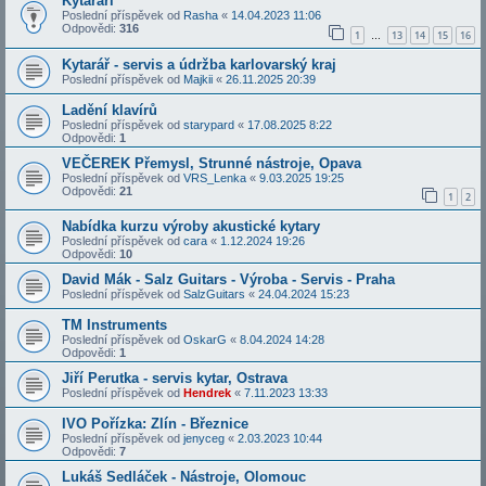
Kytaráři
Poslední příspěvek od
Rasha
«
14.04.2023 11:06
Odpovědi:
316
1
13
14
15
16
…
Kytarář - servis a údržba karlovarský kraj
Poslední příspěvek od
Majkii
«
26.11.2025 20:39
Ladění klavírů
Poslední příspěvek od
starypard
«
17.08.2025 8:22
Odpovědi:
1
VEČEREK Přemysl, Strunné nástroje, Opava
Poslední příspěvek od
VRS_Lenka
«
9.03.2025 19:25
Odpovědi:
21
1
2
Nabídka kurzu výroby akustické kytary
Poslední příspěvek od
cara
«
1.12.2024 19:26
Odpovědi:
10
David Mák - Salz Guitars - Výroba - Servis - Praha
Poslední příspěvek od
SalzGuitars
«
24.04.2024 15:23
TM Instruments
Poslední příspěvek od
OskarG
«
8.04.2024 14:28
Odpovědi:
1
Jiří Perutka - servis kytar, Ostrava
Poslední příspěvek od
Hendrek
«
7.11.2023 13:33
IVO Pořízka: Zlín - Březnice
Poslední příspěvek od
jenyceg
«
2.03.2023 10:44
Odpovědi:
7
Lukáš Sedláček - Nástroje, Olomouc