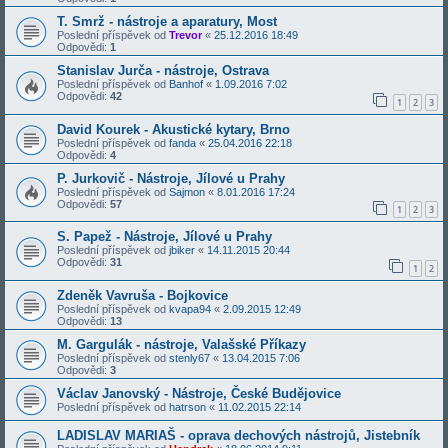
T. Smrž - nástroje a aparatury, Most
Poslední příspěvek od
Trevor
«
25.12.2016 18:49
Odpovědi:
1
Stanislav Jurča - nástroje, Ostrava
Poslední příspěvek od
Banhof
«
1.09.2016 7:02
Odpovědi:
42
1
2
3
David Kourek - Akustické kytary, Brno
Poslední příspěvek od
fanda
«
25.04.2016 22:18
Odpovědi:
4
P. Jurkovič - Nástroje, Jílové u Prahy
Poslední příspěvek od
Sajmon
«
8.01.2016 17:24
Odpovědi:
57
1
2
3
S. Papež - Nástroje, Jílové u Prahy
Poslední příspěvek od
jbiker
«
14.11.2015 20:44
Odpovědi:
31
1
2
Zdeněk Vavruša - Bojkovice
Poslední příspěvek od
kvapa94
«
2.09.2015 12:49
Odpovědi:
13
M. Gargulák - nástroje, Valašské Příkazy
Poslední příspěvek od
stenly67
«
13.04.2015 7:06
Odpovědi:
3
Václav Janovský - Nástroje, České Budějovice
Poslední příspěvek od
hatrson
«
11.02.2015 22:14
LADISLAV MARIAŠ - oprava dechových nástrojů, Jistebník