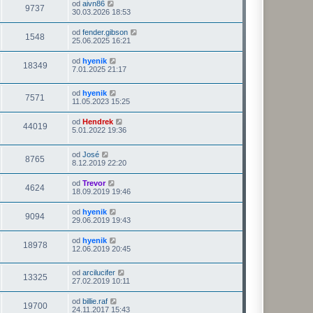
od
aivn86
9737
30.03.2026 18:53
od
fender.gibson
1548
25.06.2025 16:21
od
hyenik
18349
7.01.2025 21:17
od
hyenik
7571
11.05.2023 15:25
od
Hendrek
44019
5.01.2022 19:36
od
José
8765
8.12.2019 22:20
od
Trevor
4624
18.09.2019 19:46
od
hyenik
9094
29.06.2019 19:43
od
hyenik
18978
12.06.2019 20:45
od
arcilucifer
13325
27.02.2019 10:11
od
billie.raf
19700
24.11.2017 15:43