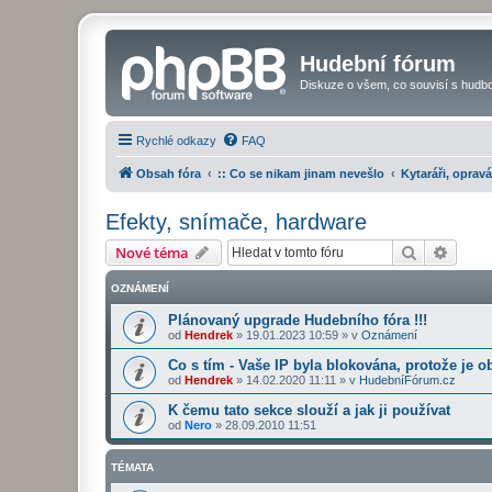
Hudební fórum
Diskuze o všem, co souvisí s hudbo
Rychlé odkazy
FAQ
Obsah fóra
:: Co se nikam jinam nevešlo
Kytaráři, opravá
Efekty, snímače, hardware
Hledat
Pokroč
Nové téma
OZNÁMENÍ
Plánovaný upgrade Hudebního fóra !!!
od
Hendrek
»
19.01.2023 10:59
» v
Oznámení
Co s tím - Vaše IP byla blokována, protože je o
od
Hendrek
»
14.02.2020 11:11
» v
HudebníFórum.cz
K čemu tato sekce slouží a jak ji používat
od
Nero
»
28.09.2010 11:51
TÉMATA