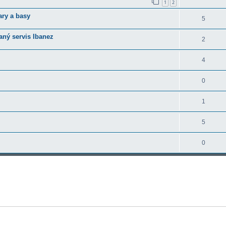
1
2
ary a basy
5
ný servis Ibanez
2
4
0
1
5
0