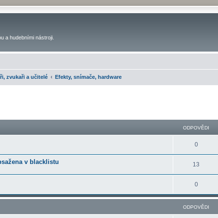
u a hudebními nástroji.
ři, zvukaři a učitelé
Efekty, snímače, hardware
ilé hledání
ODPOVĚDI
0
bsažena v blacklistu
13
0
ODPOVĚDI