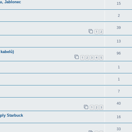
ku, Jablonec
15
2
39
1
2
13
 kabelů)
96
1
2
3
4
5
1
1
7
40
1
2
3
pply Starbuck
16
33