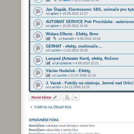
od
Nero
»
18.07.2009 12:50
Jan Šlapák, Electrosonic SBS, snímače pro kyt
od
ajdam
»
18.09.2015 12:27
AUTOMAT SERVICE Petr Procházka - autorizova
od
ajdam
»
15.09.2015 14:16
Widara Effects - Efekty, Brno
od
Kamahl
»
4.08.2010 19:56
GERHAT - efekty, zesilovače....
od
Lachim
»
1.02.2013 20:20
Lamped (Artwater Kent), efekty, Rožnov
od
jiri.polasek
»
4.08.2010 22:21
Václav Hudeček - Efekty,
od
Lachim
»
21.07.2009 22:16
J. Vacek - Futrály na nástroje, Jemné nad Orlicí
od
Lachim
»
24.12.2009 23:23
Nové téma
Vrátit se na Obsah fóra
OPRÁVNĚNÍ FÓRA
Nemůžete
zakládat nová témata v tomto fóru
Nemůžete
odpovídat v tomto fóru