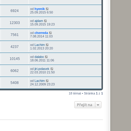
od
hyenik
6924
25.09.2015 6:50
od
ajdam
12303
15.09.2015 19:23
od
cherreda
7561
7.08.2014 11:03
od
Lachim
4237
1.02.2013 20:20
od
dalabo
10145
18.06.2011 11:06
od
jiri.polasek
6062
22.03.2010 21:50
od
Lachim
5408
24.12.2009 23:23
18 témat • Stránka
1
z
1
Přejít na