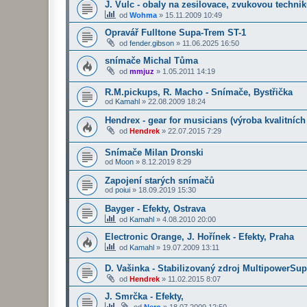
J. Vulc - obaly na zesilovace, zvukovou techni
od
Wohma
»
15.11.2009 10:49
Opravář Fulltone Supa-Trem ST-1
od
fender.gibson
»
11.06.2025 16:50
snímače Michal Tůma
od
mmjuz
»
1.05.2011 14:19
R.M.pickups, R. Macho - Snímače, Bystřička
od
Kamahl
»
22.08.2009 18:24
Hendrex - gear for musicians (výroba kvalitních
od
Hendrek
»
22.07.2015 7:29
Snímače Milan Dronski
od
Moon
»
8.12.2019 8:29
Zapojení starých snímačů
od
poiui
»
18.09.2019 15:30
Bayger - Efekty, Ostrava
od
Kamahl
»
4.08.2010 20:00
Electronic Orange, J. Hořínek - Efekty, Praha
od
Kamahl
»
19.07.2009 13:11
D. Vašinka - Stabilizovaný zdroj MultipowerSu
od
Hendrek
»
11.02.2015 8:07
J. Smrčka - Efekty,