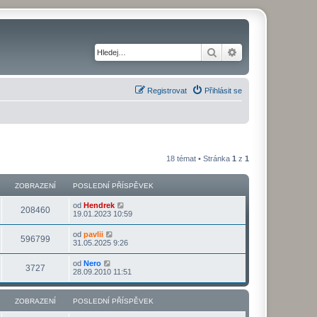
Hledat
Pokročilé hledání
Registrovat
Přihlásit se
18 témat • Stránka
1
z
1
ZOBRAZENÍ
POSLEDNÍ PŘÍSPĚVEK
od
Hendrek
208460
19.01.2023 10:59
od
pavlii
596799
31.05.2025 9:26
od
Nero
3727
28.09.2010 11:51
ZOBRAZENÍ
POSLEDNÍ PŘÍSPĚVEK