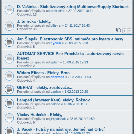
D. Vašinka - Stabilizovaný zdroj MultipowerSupply Starbuck
Poslední příspěvek od
arcilucifer
«
27.02.2019 10:11
Odpovědi:
16
J. Smrčka - Efekty,
Poslední příspěvek od
billie.raf
«
24.11.2017 15:43
Odpovědi:
33
1
2
Jan Šlapák, Electrosonic SBS, snímače pro kytary a basy
Poslední příspěvek od
hyenik
«
25.09.2015 6:50
Odpovědi:
5
AUTOMAT SERVICE Petr Procházka - autorizovaný servis
Ibanez
Poslední příspěvek od
ajdam
«
15.09.2015 19:23
Odpovědi:
2
Widara Effects - Efekty, Brno
Poslední příspěvek od
cherreda
«
7.08.2014 11:03
Odpovědi:
4
GERHAT - efekty, zesilovače....
Poslední příspěvek od
Lachim
«
1.02.2013 20:20
Lamped (Artwater Kent), efekty, Rožnov
Poslední příspěvek od
dalabo
«
18.06.2011 11:06
Odpovědi:
1
Václav Hudeček - Efekty,
Poslední příspěvek od
jiri.polasek
«
22.03.2010 21:50
Odpovědi:
5
J. Vacek - Futrály na nástroje, Jemné nad Orlicí
Poslední příspěvek od
Lachim
«
24.12.2009 23:23