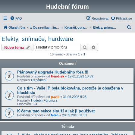
Hudební fórum
FAQ
Registrovat
Přihlásit se
H
Obsah fóra
:: Co se nikam jinam nevešlo
Kytaráři, opraváři, zvukaři a učitelé
Efekty, snímače, hardware
l
Efekty, snímače, hardware
e
Hledat
Pokročilé hledání
Nové téma
d
18 témat • Stránka
1
z
1
a
Oznámení
t
Plánovaný upgrade Hudebního fóra !!!
Poslední příspěvek od
Hendrek
«
19.01.2023 10:59
Napsal v
Oznámení
Co s tím - Vaše IP byla blokována, protože je obsažena v
blacklistu
Poslední příspěvek od
pavlii
«
31.05.2025 9:26
Napsal v
HudebníFórum.cz
Odpovědi:
13
K čemu tato sekce slouží a jak ji používat
Poslední příspěvek od
Nero
«
28.09.2010 11:51
Témata