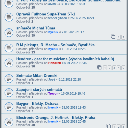
J. Vulc - obaly na zesilovace, zvukovou techniku, Jablonec
Poslední příspěvek od
aivn86
«
30.03.2026 18:53
Odpovědi:
15
Opravář Fulltone Supa-Trem ST-1
Poslední příspěvek od
fender.gibson
«
25.06.2025 16:21
Odpovědi:
2
snímače Michal Tůma
Poslední příspěvek od
hyenik
«
7.01.2025 21:17
Odpovědi:
39
1
2
R.M.pickups, R. Macho - Snímače, Bystřička
Poslední příspěvek od
hyenik
«
11.05.2023 15:25
Odpovědi:
13
Hendrex - gear for musicians (výroba kvalitních kabelů)
Poslední příspěvek od
Hendrek
«
5.01.2022 19:36
Odpovědi:
96
1
2
3
4
5
Snímače Milan Dronski
Poslední příspěvek od
José
«
8.12.2019 22:20
Odpovědi:
1
Zapojení starých snímačů
Poslední příspěvek od
Trevor
«
18.09.2019 19:46
Odpovědi:
1
Bayger - Efekty, Ostrava
Poslední příspěvek od
hyenik
«
29.06.2019 19:43
Odpovědi:
7
Electronic Orange, J. Hořínek - Efekty, Praha
Poslední příspěvek od
hyenik
«
12.06.2019 20:45
Odpovědi:
40
1
2
3