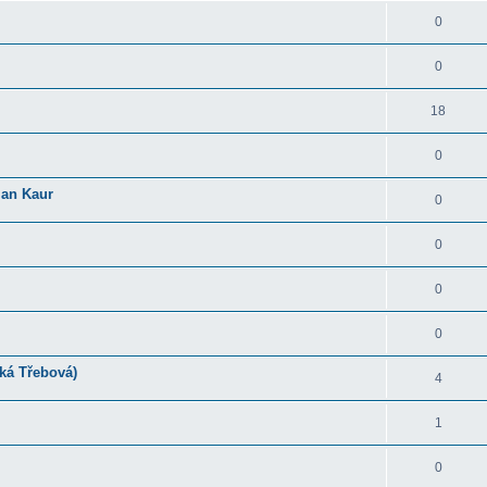
0
0
18
0
an Kaur
0
0
0
0
ká Třebová)
4
1
0