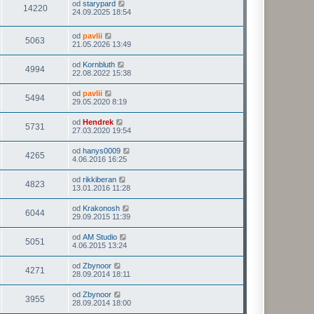
od
starypard
14220
24.09.2025 18:54
od
pavlii
5063
21.05.2026 13:49
od
Kornbluth
4994
22.08.2022 15:38
od
pavlii
5494
29.05.2020 8:19
od
Hendrek
5731
27.03.2020 19:54
od
hanys0009
4265
4.06.2016 16:25
od
rikkiberan
4823
13.01.2016 11:28
od
Krakonosh
6044
29.09.2015 11:39
od
AM Studio
5051
4.06.2015 13:24
od
Zbynoor
4271
28.09.2014 18:11
od
Zbynoor
3955
28.09.2014 18:00