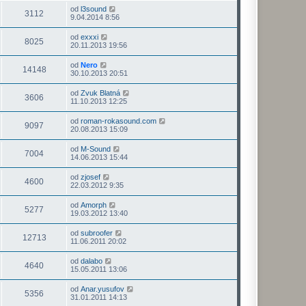
od
l3sound
3112
9.04.2014 8:56
od
exxxi
8025
20.11.2013 19:56
od
Nero
14148
30.10.2013 20:51
od
Zvuk Blatná
3606
11.10.2013 12:25
od
roman-rokasound.com
9097
20.08.2013 15:09
od
M-Sound
7004
14.06.2013 15:44
od
zjosef
4600
22.03.2012 9:35
od
Amorph
5277
19.03.2012 13:40
od
subroofer
12713
11.06.2011 20:02
od
dalabo
4640
15.05.2011 13:06
od
Anar.yusufov
5356
31.01.2011 14:13