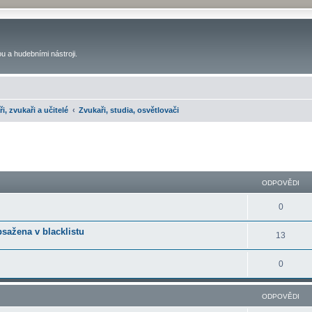
u a hudebními nástroji.
ři, zvukaři a učitelé
Zvukaři, studia, osvětlovači
ilé hledání
ODPOVĚDI
0
bsažena v blacklistu
13
0
ODPOVĚDI