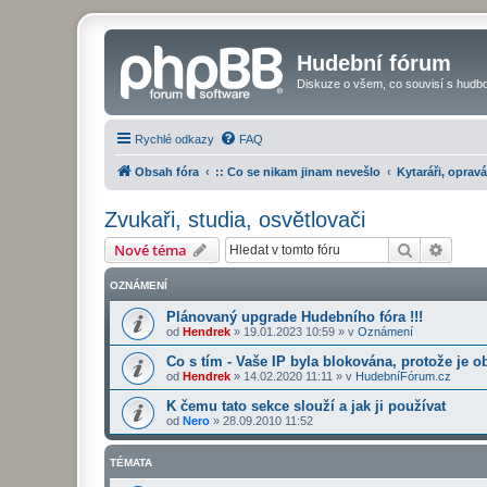
Hudební fórum
Diskuze o všem, co souvisí s hudbo
Rychlé odkazy
FAQ
Obsah fóra
:: Co se nikam jinam nevešlo
Kytaráři, opravá
Zvukaři, studia, osvětlovači
Hledat
Pokroč
Nové téma
OZNÁMENÍ
Plánovaný upgrade Hudebního fóra !!!
od
Hendrek
»
19.01.2023 10:59
» v
Oznámení
Co s tím - Vaše IP byla blokována, protože je o
od
Hendrek
»
14.02.2020 11:11
» v
HudebníFórum.cz
K čemu tato sekce slouží a jak ji používat
od
Nero
»
28.09.2010 11:52
TÉMATA