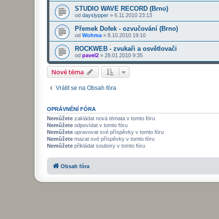
STUDIO WAVE RECORD (Brno)
od
dayslypper
»
6.11.2010 23:13
Přemek Dofek - ozvučování (Brno)
od
Wohma
»
8.10.2010 19:10
ROCKWEB - zvukaři a osvětlovači
od
pavel2
»
28.01.2010 9:35
Nové téma
Vrátit se na Obsah fóra
OPRÁVNĚNÍ FÓRA
Nemůžete
zakládat nová témata v tomto fóru
Nemůžete
odpovídat v tomto fóru
Nemůžete
upravovat své příspěvky v tomto fóru
Nemůžete
mazat své příspěvky v tomto fóru
Nemůžete
přikládat soubory v tomto fóru
Obsah fóra