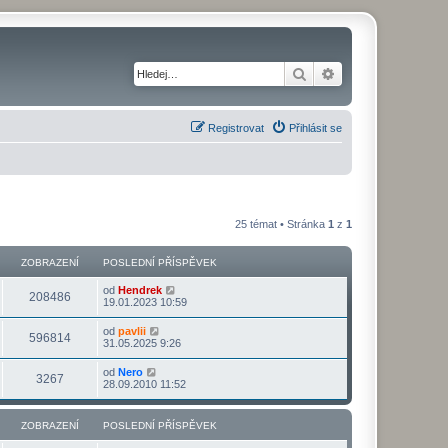
Hledat
Pokročilé hledání
Registrovat
Přihlásit se
25 témat • Stránka
1
z
1
ZOBRAZENÍ
POSLEDNÍ PŘÍSPĚVEK
od
Hendrek
208486
19.01.2023 10:59
od
pavlii
596814
31.05.2025 9:26
od
Nero
3267
28.09.2010 11:52
ZOBRAZENÍ
POSLEDNÍ PŘÍSPĚVEK