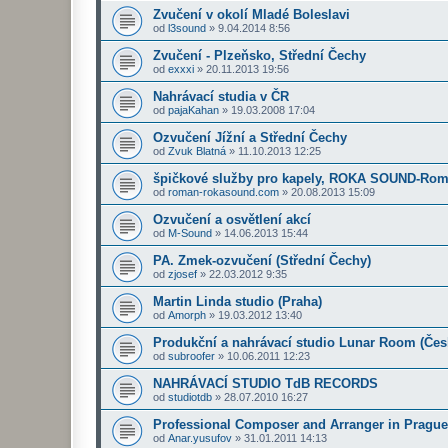
Zvučení v okolí Mladé Boleslavi
od
l3sound
»
9.04.2014 8:56
Zvučení - Plzeňsko, Střední Čechy
od
exxxi
»
20.11.2013 19:56
Nahrávací studia v ČR
od
pajaKahan
»
19.03.2008 17:04
Ozvučení Jížní a Střední Čechy
od
Zvuk Blatná
»
11.10.2013 12:25
špičkové služby pro kapely, ROKA SOUND-Rom
od
roman-rokasound.com
»
20.08.2013 15:09
Ozvučení a osvětlení akcí
od
M-Sound
»
14.06.2013 15:44
PA. Zmek-ozvučení (Střední Čechy)
od
zjosef
»
22.03.2012 9:35
Martin Linda studio (Praha)
od
Amorph
»
19.03.2012 13:40
Produkční a nahrávací studio Lunar Room (Čes
od
subroofer
»
10.06.2011 12:23
NAHRÁVACÍ STUDIO TdB RECORDS
od
studiotdb
»
28.07.2010 16:27
Professional Composer and Arranger in Prague
od
Anar.yusufov
»
31.01.2011 14:13