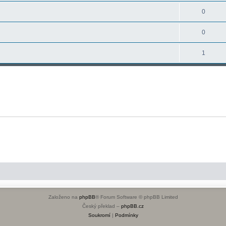
0
0
1
Založeno na
phpBB
® Forum Software © phpBB Limited
Český překlad –
phpBB.cz
Soukromí
|
Podmínky