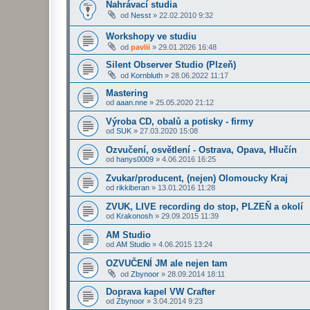
Nahrávací studia
od
Nesst
»
22.02.2010 9:32
Workshopy ve studiu
od
pavlii
»
29.01.2026 16:48
Silent Observer Studio (Plzeň)
od
Kornbluth
»
28.06.2022 11:17
Mastering
od
aaan.nne
»
25.05.2020 21:12
Výroba CD, obalů a potisky - firmy
od
SUK
»
27.03.2020 15:08
Ozvučení, osvětlení - Ostrava, Opava, Hlučín
od
hanys0009
»
4.06.2016 16:25
Zvukar/producent, (nejen) Olomoucky Kraj
od
rikkiberan
»
13.01.2016 11:28
ZVUK, LIVE recording do stop, PLZEŇ a okolí
od
Krakonosh
»
29.09.2015 11:39
AM Studio
od
AM Studio
»
4.06.2015 13:24
OZVUČENÍ JM ale nejen tam
od
Zbynoor
»
28.09.2014 18:11
Doprava kapel VW Crafter
od
Zbynoor
»
3.04.2014 9:23