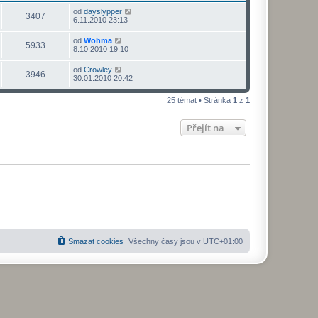
od
dayslypper
3407
6.11.2010 23:13
od
Wohma
5933
8.10.2010 19:10
od
Crowley
3946
30.01.2010 20:42
25 témat • Stránka
1
z
1
Přejít na
Smazat cookies
Všechny časy jsou v
UTC+01:00