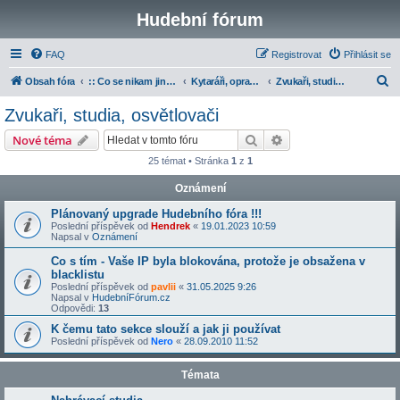
Hudební fórum
FAQ
Registrovat
Přihlásit se
H
Obsah fóra
:: Co se nikam jinam nevešlo
Kytaráři, opraváři, zvukaři a učitelé
Zvukaři, studia, osvětlovači
l
Zvukaři, studia, osvětlovači
e
Hledat
Pokročilé hledání
Nové téma
d
25 témat • Stránka
1
z
1
a
Oznámení
t
Plánovaný upgrade Hudebního fóra !!!
Poslední příspěvek od
Hendrek
«
19.01.2023 10:59
Napsal v
Oznámení
Co s tím - Vaše IP byla blokována, protože je obsažena v
blacklistu
Poslední příspěvek od
pavlii
«
31.05.2025 9:26
Napsal v
HudebníFórum.cz
Odpovědi:
13
K čemu tato sekce slouží a jak ji používat
Poslední příspěvek od
Nero
«
28.09.2010 11:52
Témata