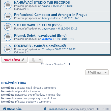
NAHRÁVACÍ STUDIO TdB RECORDS
Poslední příspěvek od
dalabo
«
15.05.2011 13:06
Odpovědi:
1
Professional Composer and Arranger in Prague
Poslední příspěvek od
Anar.yusufov
«
31.01.2011 14:13
STUDIO WAVE RECORD (Brno)
Poslední příspěvek od
dayslypper
«
6.11.2010 23:13
Přemek Dofek - ozvučování (Brno)
Poslední příspěvek od
Wohma
«
8.10.2010 19:10
ROCKWEB - zvukaři a osvětlovači
Poslední příspěvek od
Crowley
«
30.01.2010 20:42
Odpovědi:
1
Nové téma
25 témat • Stránka
1
z
1
Přejít na
OPRÁVNĚNÍ FÓRA
Nemůžete
zakládat nová témata v tomto fóru
Nemůžete
odpovídat v tomto fóru
Nemůžete
upravovat své příspěvky v tomto fóru
Nemůžete
mazat své příspěvky v tomto fóru
Nemůžete
přikládat soubory v tomto fóru
Obsah fóra
Smazat cookies
Všechny časy jsou v
UTC+01:00