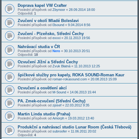
Doprava kapel VW Crafter
Poslední příspěvek od
Zbynoor
«
28.09.2014 18:00
Odpovědi:
1
Zvučení v okolí Mladé Boleslavi
Poslední příspěvek od
l3sound
«
9.04.2014 8:56
Zvučení - Plzeňsko, Střední Čechy
Poslední příspěvek od
exxxi
«
20.11.2013 19:56
Nahrávací studia v ČR
Poslední příspěvek od
Nero
«
30.10.2013 20:51
Odpovědi:
18
Ozvučení Jížní a Střední Čechy
Poslední příspěvek od
Zvuk Blatná
«
11.10.2013 12:25
špičkové služby pro kapely, ROKA SOUND-Roman Kaur
Poslední příspěvek od
roman-rokasound.com
«
20.08.2013 15:09
Ozvučení a osvětlení akcí
Poslední příspěvek od
M-Sound
«
14.06.2013 15:44
PA. Zmek-ozvučení (Střední Čechy)
Poslední příspěvek od
zjosef
«
22.03.2012 9:35
Martin Linda studio (Praha)
Poslední příspěvek od
Amorph
«
19.03.2012 13:40
Produkční a nahrávací studio Lunar Room (Česká Třebová)
Poslední příspěvek od
subroofer
«
11.06.2011 20:02
Odpovědi:
4