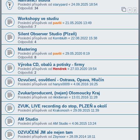
Nahrávací studia
Poslední příspěvek od
starypard
«
24.09.2025 18:54
Odpovědi:
34
1
2
Workshopy ve studiu
Poslední příspěvek od
pavlii
«
21.05.2026 13:49
Odpovědi:
7
Silent Observer Studio (Plzeň)
Poslední příspěvek od
Kornbluth
«
22.08.2022 15:38
Odpovědi:
4
Mastering
Poslední příspěvek od
pavlii
«
29.05.2020 8:19
Odpovědi:
8
Výroba CD, obalů a potisky - firmy
Poslední příspěvek od
Hendrek
«
27.03.2020 19:54
Odpovědi:
2
Ozvučení, osvětlení - Ostrava, Opava, Hlučín
Poslední příspěvek od
hanys0009
«
4.06.2016 16:25
Zvukar/producent, (nejen) Olomoucky Kraj
Poslední příspěvek od
rikkiberan
«
13.01.2016 11:28
ZVUK, LIVE recording do stop, PLZEŇ a okolí
Poslední příspěvek od
Krakonosh
«
29.09.2015 11:39
AM Studio
Poslední příspěvek od
AM Studio
«
4.06.2015 13:24
OZVUČENÍ JM ale nejen tam
Poslední příspěvek od
Zbynoor
«
28.09.2014 18:11