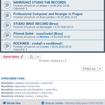
NAHRÁVACÍ STUDIO TdB RECORDS
Poslední příspěvek od
dalabo
«
15.05.2011 13:06
Odpovědi:
1
Professional Composer and Arranger in Prague
Poslední příspěvek od
Anar.yusufov
«
31.01.2011 14:13
STUDIO WAVE RECORD (Brno)
Poslední příspěvek od
dayslypper
«
6.11.2010 23:13
Přemek Dofek - ozvučování (Brno)
Poslední příspěvek od
Wohma
«
8.10.2010 19:10
ROCKWEB - zvukaři a osvětlovači
Poslední příspěvek od
Crowley
«
30.01.2010 20:42
Odpovědi:
1
Nové téma
25 témat • Stránka
1
z
1
Přejít na
OPRÁVNĚNÍ FÓRA
Nemůžete
zakládat nová témata v tomto fóru
Nemůžete
odpovídat v tomto fóru
Nemůžete
upravovat své příspěvky v tomto fóru
Nemůžete
mazat své příspěvky v tomto fóru
Nemůžete
přikládat soubory v tomto fóru
Obsah fóra
Smazat cookies
Všechny časy jsou v
UTC+01:00