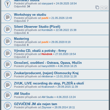
Nahrávací studia
Poslední příspěvek od
starypard
«
24.09.2025 18:54
Odpovědi:
34
1
2
Workshopy ve studiu
Poslední příspěvek od
pavlii
«
21.05.2026 13:49
Odpovědi:
7
Silent Observer Studio (Plzeň)
Poslední příspěvek od
Kornbluth
«
22.08.2022 15:38
Odpovědi:
4
Mastering
Poslední příspěvek od
pavlii
«
29.05.2020 8:19
Odpovědi:
8
Výroba CD, obalů a potisky - firmy
Poslední příspěvek od
Hendrek
«
27.03.2020 19:54
Odpovědi:
2
Ozvučení, osvětlení - Ostrava, Opava, Hlučín
Poslední příspěvek od
hanys0009
«
4.06.2016 16:25
Zvukar/producent, (nejen) Olomoucky Kraj
Poslední příspěvek od
rikkiberan
«
13.01.2016 11:28
ZVUK, LIVE recording do stop, PLZEŇ a okolí
Poslední příspěvek od
Krakonosh
«
29.09.2015 11:39
AM Studio
Poslední příspěvek od
AM Studio
«
4.06.2015 13:24
OZVUČENÍ JM ale nejen tam
Poslední příspěvek od
Zbynoor
«
28.09.2014 18:11