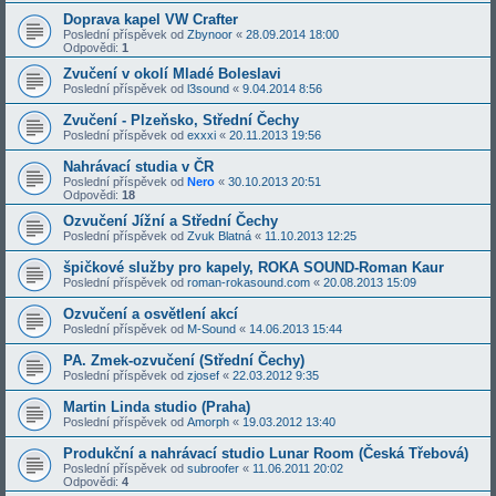
Doprava kapel VW Crafter
Poslední příspěvek od
Zbynoor
«
28.09.2014 18:00
Odpovědi:
1
Zvučení v okolí Mladé Boleslavi
Poslední příspěvek od
l3sound
«
9.04.2014 8:56
Zvučení - Plzeňsko, Střední Čechy
Poslední příspěvek od
exxxi
«
20.11.2013 19:56
Nahrávací studia v ČR
Poslední příspěvek od
Nero
«
30.10.2013 20:51
Odpovědi:
18
Ozvučení Jížní a Střední Čechy
Poslední příspěvek od
Zvuk Blatná
«
11.10.2013 12:25
špičkové služby pro kapely, ROKA SOUND-Roman Kaur
Poslední příspěvek od
roman-rokasound.com
«
20.08.2013 15:09
Ozvučení a osvětlení akcí
Poslední příspěvek od
M-Sound
«
14.06.2013 15:44
PA. Zmek-ozvučení (Střední Čechy)
Poslední příspěvek od
zjosef
«
22.03.2012 9:35
Martin Linda studio (Praha)
Poslední příspěvek od
Amorph
«
19.03.2012 13:40
Produkční a nahrávací studio Lunar Room (Česká Třebová)
Poslední příspěvek od
subroofer
«
11.06.2011 20:02
Odpovědi:
4