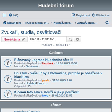
Hudební fórum
FAQ
Registrovat
Přihlásit se
H
Obsah fóra
:: Co se nikam jinam nevešlo
Kytaráři, opraváři, zvukaři a učitelé
Zvukaři, studia, osvětlovači
l
Zvukaři, studia, osvětlovači
e
Hledat
Pokročilé hledání
Nové téma
d
25 témat • Stránka
1
z
1
a
Oznámení
t
Plánovaný upgrade Hudebního fóra !!!
Poslední příspěvek od
Hendrek
«
19.01.2023 10:59
Napsal v
Oznámení
Co s tím - Vaše IP byla blokována, protože je obsažena v
blacklistu
Poslední příspěvek od
pavlii
«
31.05.2025 9:26
Napsal v
HudebníFórum.cz
Odpovědi:
13
K čemu tato sekce slouží a jak ji používat
Poslední příspěvek od
Nero
«
28.09.2010 11:52
Témata