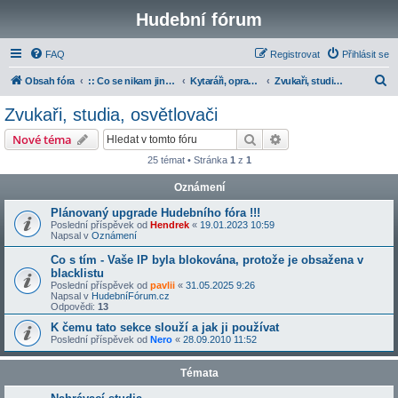
Hudební fórum
FAQ
Registrovat
Přihlásit se
H
Obsah fóra
:: Co se nikam jinam nevešlo
Kytaráři, opraváři, zvukaři a učitelé
Zvukaři, studia, osvětlovači
l
Zvukaři, studia, osvětlovači
e
Hledat
Pokročilé hledání
Nové téma
d
25 témat • Stránka
1
z
1
a
Oznámení
t
Plánovaný upgrade Hudebního fóra !!!
Poslední příspěvek od
Hendrek
«
19.01.2023 10:59
Napsal v
Oznámení
Co s tím - Vaše IP byla blokována, protože je obsažena v
blacklistu
Poslední příspěvek od
pavlii
«
31.05.2025 9:26
Napsal v
HudebníFórum.cz
Odpovědi:
13
K čemu tato sekce slouží a jak ji používat
Poslední příspěvek od
Nero
«
28.09.2010 11:52
Témata