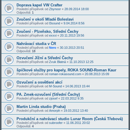
Doprava kapel VW Crafter
Poslední příspěvek od
Zbynoor
«
28.09.2014 18:00
Odpovědi:
1
Zvučení v okolí Mladé Boleslavi
Poslední příspěvek od
l3sound
«
9.04.2014 8:56
Zvučení - Plzeňsko, Střední Čechy
Poslední příspěvek od
exxxi
«
20.11.2013 19:56
Nahrávací studia v ČR
Poslední příspěvek od
Nero
«
30.10.2013 20:51
Odpovědi:
18
Ozvučení Jížní a Střední Čechy
Poslední příspěvek od
Zvuk Blatná
«
11.10.2013 12:25
špičkové služby pro kapely, ROKA SOUND-Roman Kaur
Poslední příspěvek od
roman-rokasound.com
«
20.08.2013 15:09
Ozvučení a osvětlení akcí
Poslední příspěvek od
M-Sound
«
14.06.2013 15:44
PA. Zmek-ozvučení (Střední Čechy)
Poslední příspěvek od
zjosef
«
22.03.2012 9:35
Martin Linda studio (Praha)
Poslední příspěvek od
Amorph
«
19.03.2012 13:40
Produkční a nahrávací studio Lunar Room (Česká Třebová)
Poslední příspěvek od
subroofer
«
11.06.2011 20:02
Odpovědi:
4