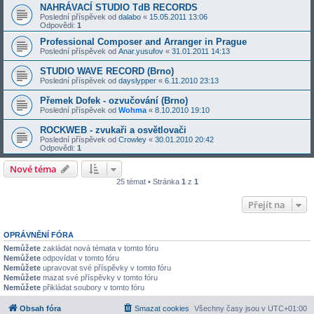
NAHRÁVACÍ STUDIO TdB RECORDS
Poslední příspěvek od
dalabo
«
15.05.2011 13:06
Odpovědi:
1
Professional Composer and Arranger in Prague
Poslední příspěvek od
Anar.yusufov
«
31.01.2011 14:13
STUDIO WAVE RECORD (Brno)
Poslední příspěvek od
dayslypper
«
6.11.2010 23:13
Přemek Dofek - ozvučování (Brno)
Poslední příspěvek od
Wohma
«
8.10.2010 19:10
ROCKWEB - zvukaři a osvětlovači
Poslední příspěvek od
Crowley
«
30.01.2010 20:42
Odpovědi:
1
Nové téma
25 témat • Stránka
1
z
1
Přejít na
OPRÁVNĚNÍ FÓRA
Nemůžete
zakládat nová témata v tomto fóru
Nemůžete
odpovídat v tomto fóru
Nemůžete
upravovat své příspěvky v tomto fóru
Nemůžete
mazat své příspěvky v tomto fóru
Nemůžete
přikládat soubory v tomto fóru
Obsah fóra
Smazat cookies
Všechny časy jsou v
UTC+01:00