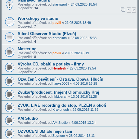
Nahrávací studia
Poslední příspěvek od
starypard
«
24.09.2025 18:54
Odpovědi:
34
1
2
Workshopy ve studiu
Poslední příspěvek od
pavlii
«
21.05.2026 13:49
Odpovědi:
7
Silent Observer Studio (Plzeň)
Poslední příspěvek od
Kornbluth
«
22.08.2022 15:38
Odpovědi:
4
Mastering
Poslední příspěvek od
pavlii
«
29.05.2020 8:19
Odpovědi:
8
Výroba CD, obalů a potisky - firmy
Poslední příspěvek od
Hendrek
«
27.03.2020 19:54
Odpovědi:
2
Ozvučení, osvětlení - Ostrava, Opava, Hlučín
Poslední příspěvek od
hanys0009
«
4.06.2016 16:25
Zvukar/producent, (nejen) Olomoucky Kraj
Poslední příspěvek od
rikkiberan
«
13.01.2016 11:28
ZVUK, LIVE recording do stop, PLZEŇ a okolí
Poslední příspěvek od
Krakonosh
«
29.09.2015 11:39
AM Studio
Poslední příspěvek od
AM Studio
«
4.06.2015 13:24
OZVUČENÍ JM ale nejen tam
Poslední příspěvek od
Zbynoor
«
28.09.2014 18:11