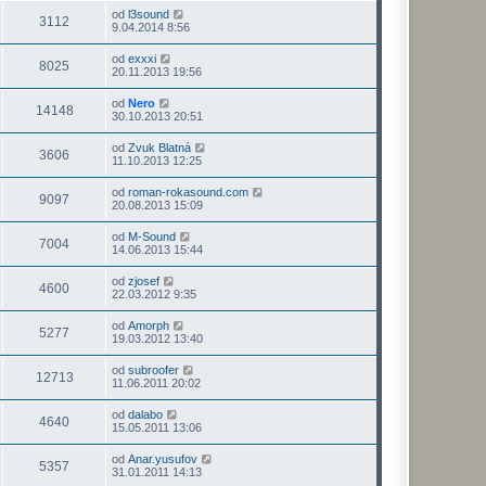
od
l3sound
3112
9.04.2014 8:56
od
exxxi
8025
20.11.2013 19:56
od
Nero
14148
30.10.2013 20:51
od
Zvuk Blatná
3606
11.10.2013 12:25
od
roman-rokasound.com
9097
20.08.2013 15:09
od
M-Sound
7004
14.06.2013 15:44
od
zjosef
4600
22.03.2012 9:35
od
Amorph
5277
19.03.2012 13:40
od
subroofer
12713
11.06.2011 20:02
od
dalabo
4640
15.05.2011 13:06
od
Anar.yusufov
5357
31.01.2011 14:13