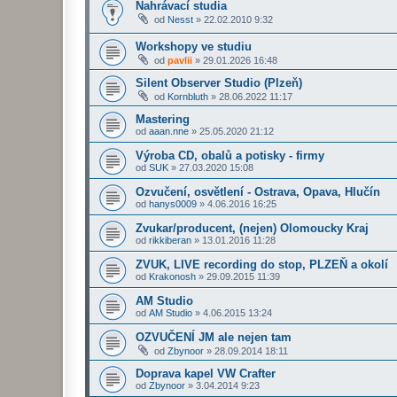
Nahrávací studia
od
Nesst
»
22.02.2010 9:32
Workshopy ve studiu
od
pavlii
»
29.01.2026 16:48
Silent Observer Studio (Plzeň)
od
Kornbluth
»
28.06.2022 11:17
Mastering
od
aaan.nne
»
25.05.2020 21:12
Výroba CD, obalů a potisky - firmy
od
SUK
»
27.03.2020 15:08
Ozvučení, osvětlení - Ostrava, Opava, Hlučín
od
hanys0009
»
4.06.2016 16:25
Zvukar/producent, (nejen) Olomoucky Kraj
od
rikkiberan
»
13.01.2016 11:28
ZVUK, LIVE recording do stop, PLZEŇ a okolí
od
Krakonosh
»
29.09.2015 11:39
AM Studio
od
AM Studio
»
4.06.2015 13:24
OZVUČENÍ JM ale nejen tam
od
Zbynoor
»
28.09.2014 18:11
Doprava kapel VW Crafter
od
Zbynoor
»
3.04.2014 9:23