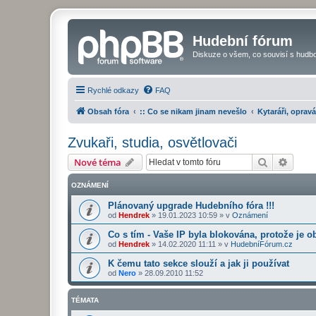
Hudební fórum
Diskuze o všem, co souvisí s hudbo
Rychlé odkazy
FAQ
Obsah fóra
:: Co se nikam jinam nevešlo
Kytaráři, opravá
Zvukaři, studia, osvětlovači
Hledat
Pokroč
Nové téma
OZNÁMENÍ
Plánovaný upgrade Hudebního fóra !!!
od
Hendrek
»
19.01.2023 10:59
» v
Oznámení
Co s tím - Vaše IP byla blokována, protože je o
od
Hendrek
»
14.02.2020 11:11
» v
HudebníFórum.cz
K čemu tato sekce slouží a jak ji používat
od
Nero
»
28.09.2010 11:52
TÉMATA