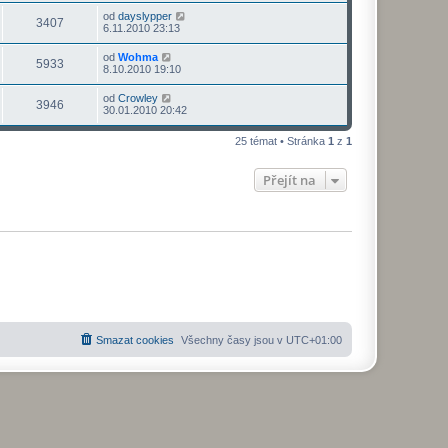
od
dayslypper
3407
6.11.2010 23:13
od
Wohma
5933
8.10.2010 19:10
od
Crowley
3946
30.01.2010 20:42
25 témat • Stránka
1
z
1
Přejít na
Smazat cookies
Všechny časy jsou v
UTC+01:00