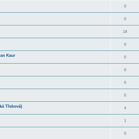
0
0
18
0
an Kaur
0
0
0
0
ká Třebová)
4
1
0