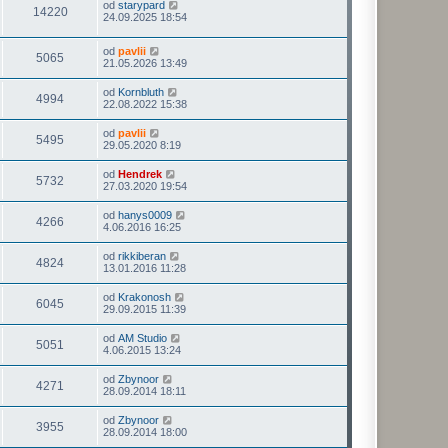
od
starypard
14220
24.09.2025 18:54
od
pavlii
5065
21.05.2026 13:49
od
Kornbluth
4994
22.08.2022 15:38
od
pavlii
5495
29.05.2020 8:19
od
Hendrek
5732
27.03.2020 19:54
od
hanys0009
4266
4.06.2016 16:25
od
rikkiberan
4824
13.01.2016 11:28
od
Krakonosh
6045
29.09.2015 11:39
od
AM Studio
5051
4.06.2015 13:24
od
Zbynoor
4271
28.09.2014 18:11
od
Zbynoor
3955
28.09.2014 18:00