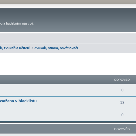
u a hudebními nástroji.
ři, zvukaři a učitelé
Zvukaři, studia, osvětlovači
ilé hledání
ODPOVĚDI
0
bsažena v blacklistu
13
0
ODPOVĚDI