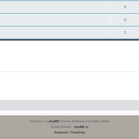
0
0
1
Založeno na
phpBB
® Forum Software © phpBB Limited
Český překlad –
phpBB.cz
Soukromí
|
Podmínky