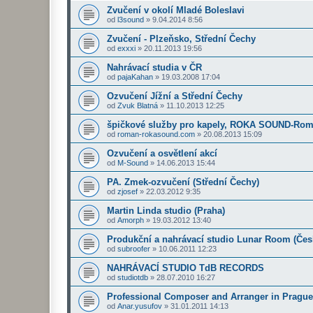
Zvučení v okolí Mladé Boleslavi
od
l3sound
»
9.04.2014 8:56
Zvučení - Plzeňsko, Střední Čechy
od
exxxi
»
20.11.2013 19:56
Nahrávací studia v ČR
od
pajaKahan
»
19.03.2008 17:04
Ozvučení Jížní a Střední Čechy
od
Zvuk Blatná
»
11.10.2013 12:25
špičkové služby pro kapely, ROKA SOUND-Rom
od
roman-rokasound.com
»
20.08.2013 15:09
Ozvučení a osvětlení akcí
od
M-Sound
»
14.06.2013 15:44
PA. Zmek-ozvučení (Střední Čechy)
od
zjosef
»
22.03.2012 9:35
Martin Linda studio (Praha)
od
Amorph
»
19.03.2012 13:40
Produkční a nahrávací studio Lunar Room (Čes
od
subroofer
»
10.06.2011 12:23
NAHRÁVACÍ STUDIO TdB RECORDS
od
studiotdb
»
28.07.2010 16:27
Professional Composer and Arranger in Prague
od
Anar.yusufov
»
31.01.2011 14:13