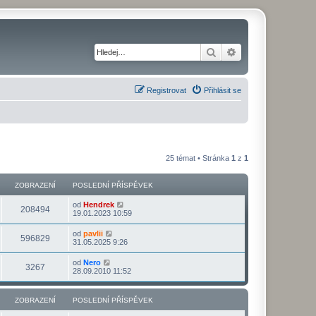
Hledat
Pokročilé hledání
Registrovat
Přihlásit se
25 témat • Stránka
1
z
1
ZOBRAZENÍ
POSLEDNÍ PŘÍSPĚVEK
od
Hendrek
208494
19.01.2023 10:59
od
pavlii
596829
31.05.2025 9:26
od
Nero
3267
28.09.2010 11:52
ZOBRAZENÍ
POSLEDNÍ PŘÍSPĚVEK