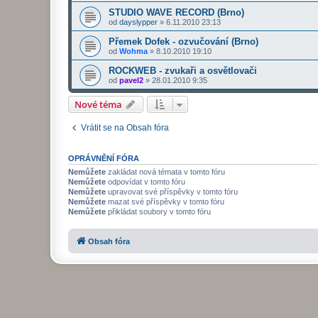
STUDIO WAVE RECORD (Brno)
od
dayslypper
»
6.11.2010 23:13
Přemek Dofek - ozvučování (Brno)
od
Wohma
»
8.10.2010 19:10
ROCKWEB - zvukaři a osvětlovači
od
pavel2
»
28.01.2010 9:35
Nové téma
Vrátit se na Obsah fóra
OPRÁVNĚNÍ FÓRA
Nemůžete
zakládat nová témata v tomto fóru
Nemůžete
odpovídat v tomto fóru
Nemůžete
upravovat své příspěvky v tomto fóru
Nemůžete
mazat své příspěvky v tomto fóru
Nemůžete
přikládat soubory v tomto fóru
Obsah fóra