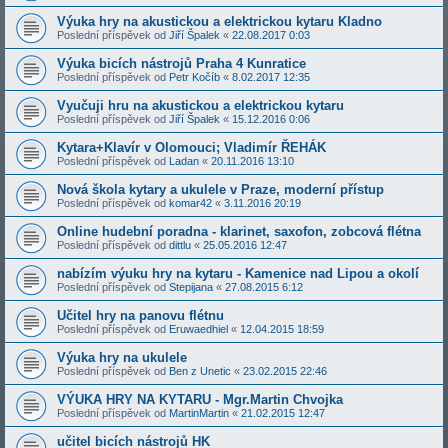
Výuka hry na akustickou a elektrickou kytaru Kladno
Poslední příspěvek od
Jiří Špalek
«
22.08.2017 0:03
Výuka bicích nástrojů Praha 4 Kunratice
Poslední příspěvek od
Petr Kočíb
«
8.02.2017 12:35
Vyučuji hru na akustickou a elektrickou kytaru
Poslední příspěvek od
Jiří Špalek
«
15.12.2016 0:06
Kytara+Klavír v Olomouci; Vladimír ŘEHÁK
Poslední příspěvek od
Ladan
«
20.11.2016 13:10
Nová škola kytary a ukulele v Praze, moderní přístup
Poslední příspěvek od
komar42
«
3.11.2016 20:19
Online hudební poradna - klarinet, saxofon, zobcová flétna
Poslední příspěvek od
dittlu
«
25.05.2016 12:47
nabízím výuku hry na kytaru - Kamenice nad Lipou a okolí
Poslední příspěvek od
Stepijana
«
27.08.2015 6:12
Učitel hry na panovu flétnu
Poslední příspěvek od
Eruwaedhiel
«
12.04.2015 18:59
Výuka hry na ukulele
Poslední příspěvek od
Ben z Unetic
«
23.02.2015 22:46
VÝUKA HRY NA KYTARU - Mgr.Martin Chvojka
Poslední příspěvek od
MartinMartin
«
21.02.2015 12:47
učitel bicích nástrojů HK