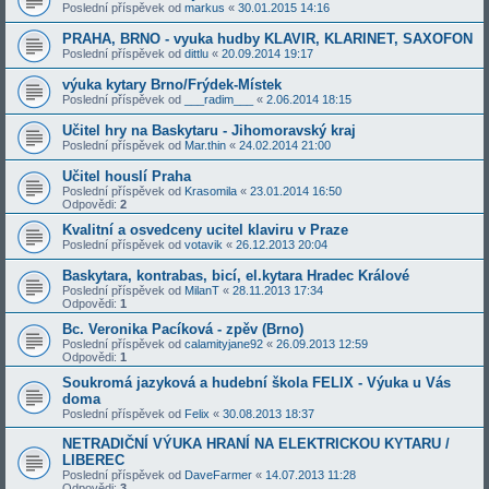
Poslední příspěvek od
markus
«
30.01.2015 14:16
PRAHA, BRNO - vyuka hudby KLAVIR, KLARINET, SAXOFON
Poslední příspěvek od
dittlu
«
20.09.2014 19:17
výuka kytary Brno/Frýdek-Místek
Poslední příspěvek od
___radim___
«
2.06.2014 18:15
Učitel hry na Baskytaru - Jihomoravský kraj
Poslední příspěvek od
Mar.thin
«
24.02.2014 21:00
Učitel houslí Praha
Poslední příspěvek od
Krasomila
«
23.01.2014 16:50
Odpovědi:
2
Kvalitní a osvedceny ucitel klaviru v Praze
Poslední příspěvek od
votavik
«
26.12.2013 20:04
Baskytara, kontrabas, bicí, el.kytara Hradec Králové
Poslední příspěvek od
MilanT
«
28.11.2013 17:34
Odpovědi:
1
Bc. Veronika Pacíková - zpěv (Brno)
Poslední příspěvek od
calamityjane92
«
26.09.2013 12:59
Odpovědi:
1
Soukromá jazyková a hudební škola FELIX - Výuka u Vás
doma
Poslední příspěvek od
Felix
«
30.08.2013 18:37
NETRADIČNÍ VÝUKA HRANÍ NA ELEKTRICKOU KYTARU /
LIBEREC
Poslední příspěvek od
DaveFarmer
«
14.07.2013 11:28
Odpovědi:
3