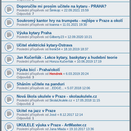
Doporučíte mi prosím učitele na kytaru - PRAHA?
Poslední příspěvek od
Šimkojc
«
22.09.2021 15:59
Odpovědi:
7
Soukromý kantor hry na trumpetu - nejlépe v Praze a okolí
Poslední příspěvek od
Ioanna
«
11.01.2021 19:30
Výuka kytary Praha
Poslední příspěvek od
Gilberty23
«
12.09.2020 10:21
Učitel elektrické kytary-Ostrava
Poslední příspěvek od
frenk54
«
18.10.2019 18:37
Jan Kučerňák - Lekce kytary, baskytary a hudební teorie
Poslední příspěvek od
Honza Kučerňák
«
10.06.2019 17:19
Výuka bicí - Praha/okolí
Poslední příspěvek od
Hendrek
«
6.03.2019 20:24
Odpovědi:
3
Sháním učitele na panduri
Poslední příspěvek od
...EDGE...
«
5.07.2018 12:06
Nová škola ukulele v Praze - skolaukulele.cz
Poslední příspěvek od
SkolaUkulele.cz
«
17.05.2018 11:15
Odpovědi:
2
Ucitel na jazz v Praze
Poslední příspěvek od
José
«
8.12.2017 12:14
Odpovědi:
1
UKULELE výuka v Praze - ArtMaster.cz
Poslední příspěvek od
Jana Mlada
«
19.10.2017 13:36