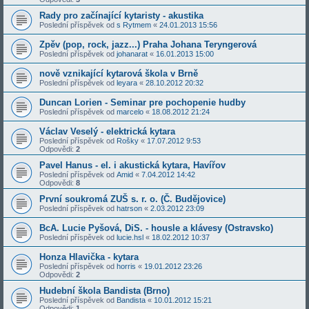
Rady pro začínající kytaristy - akustika
Poslední příspěvek od
s Rytmem
«
24.01.2013 15:56
Zpěv (pop, rock, jazz...) Praha Johana Teryngerová
Poslední příspěvek od
johanarat
«
16.01.2013 15:00
nově vznikající kytarová škola v Brně
Poslední příspěvek od
leyara
«
28.10.2012 20:32
Duncan Lorien - Seminar pre pochopenie hudby
Poslední příspěvek od
marcelo
«
18.08.2012 21:24
Václav Veselý - elektrická kytara
Poslední příspěvek od
Rošky
«
17.07.2012 9:53
Odpovědi:
2
Pavel Hanus - el. i akustická kytara, Havířov
Poslední příspěvek od
Amid
«
7.04.2012 14:42
Odpovědi:
8
První soukromá ZUŠ s. r. o. (Č. Budějovice)
Poslední příspěvek od
hatrson
«
2.03.2012 23:09
BcA. Lucie Pyšová, DiS. - housle a klávesy (Ostravsko)
Poslední příspěvek od
lucie.hsl
«
18.02.2012 10:37
Honza Hlavička - kytara
Poslední příspěvek od
horris
«
19.01.2012 23:26
Odpovědi:
2
Hudební škola Bandista (Brno)
Poslední příspěvek od
Bandista
«
10.01.2012 15:21
Odpovědi:
1