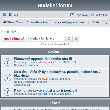
Hudební fórum
FAQ
Registrovat
Přihlásit se
H
Obsah fóra
:: Co se nikam jinam nevešlo
Kytaráři, opraváři, zvukaři a učitelé
Učitelé
l
Učitelé
e
Hledat
Pokročilé hledání
Nové téma
d
77 témat • Stránka
1
z
1
a
Oznámení
t
Plánovaný upgrade Hudebního fóra !!!
Poslední příspěvek od
Hendrek
«
19.01.2023 10:59
Napsal v
Oznámení
Co s tím - Vaše IP byla blokována, protože je obsažena v
blacklistu
Poslední příspěvek od
pavlii
«
31.05.2025 9:26
Napsal v
HudebníFórum.cz
Odpovědi:
13
K čemu tato sekce slouží a jak ji používat
Poslední příspěvek od
Nero
«
28.09.2010 11:52
Témata