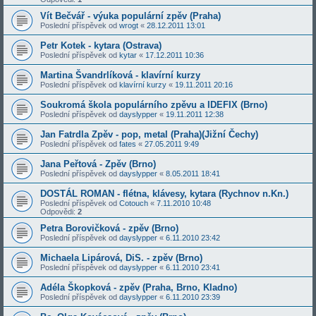
Vít Bečvář - výuka populární zpěv (Praha)
Poslední příspěvek od
wrogt
«
28.12.2011 13:01
Petr Kotek - kytara (Ostrava)
Poslední příspěvek od
kytar
«
17.12.2011 10:36
Martina Švandrlíková - klavírní kurzy
Poslední příspěvek od
klavírní kurzy
«
19.11.2011 20:16
Soukromá škola populárního zpěvu a IDEFIX (Brno)
Poslední příspěvek od
dayslypper
«
19.11.2011 12:38
Jan Fatrdla Zpěv - pop, metal (Praha)(Jižní Čechy)
Poslední příspěvek od
fates
«
27.05.2011 9:49
Jana Peřtová - Zpěv (Brno)
Poslední příspěvek od
dayslypper
«
8.05.2011 18:41
DOSTÁL ROMAN - flétna, klávesy, kytara (Rychnov n.Kn.)
Poslední příspěvek od
Cotouch
«
7.11.2010 10:48
Odpovědi:
2
Petra Borovičková - zpěv (Brno)
Poslední příspěvek od
dayslypper
«
6.11.2010 23:42
Michaela Lipárová, DiS. - zpěv (Brno)
Poslední příspěvek od
dayslypper
«
6.11.2010 23:41
Adéla Škopková - zpěv (Praha, Brno, Kladno)
Poslední příspěvek od
dayslypper
«
6.11.2010 23:39