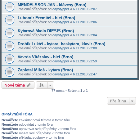
MENDELSSON JAN - klávesy (Brno)
Poslední příspěvek od
dayslypper
«
6.11.2010 23:07
Lubomír Eremiáš - bicí (Brno)
Poslední příspěvek od
dayslypper
«
6.11.2010 23:06
Kytarová škola DIESIS (Brno)
Poslední příspěvek od
dayslypper
«
6.11.2010 23:04
Drobík Lukáš - kytara, baskytara, klavír (Brno)
Poslední příspěvek od
dayslypper
«
6.11.2010 23:00
Vavrda Vítězslav - bicí (Brno)
Poslední příspěvek od
dayslypper
«
6.11.2010 22:59
Zapletal Miloš - kytara (Brno)
Poslední příspěvek od
dayslypper
«
6.11.2010 22:47
Nové téma
77 témat • Stránka
1
z
1
Přejít na
OPRÁVNĚNÍ FÓRA
Nemůžete
zakládat nová témata v tomto fóru
Nemůžete
odpovídat v tomto fóru
Nemůžete
upravovat své příspěvky v tomto fóru
Nemůžete
mazat své příspěvky v tomto fóru
Nemůžete
přikládat soubory v tomto fóru