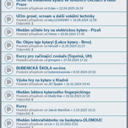
Ucitel na metalovou kytaru ve strednich Cechach a nebo
Praze
Poslední příspěvek od
lt.dan
«
12.04.2025 16:24
Učím growl, scream a další vokální techniky
Poslední příspěvek od
luky123456987
«
16.08.2024 11:59
Odpovědi:
1
Hledám učitele hry na elektrickou kytaru - Plzeň
Poslední příspěvek od
rhinos
«
18.06.2024 17:43
Re: Objev taje kytary! (Lekce kytary - Brno)
Poslední příspěvek od
himself
«
11.05.2024 21:27
Odpovědi:
2
Kurzy pro začínající zvukaře (Topolná, UH)
Poslední příspěvek od
jiriregent
«
27.03.2024 17:22
BUBENICKÁ ŠKOLA on-line
Poslední příspěvek od
bubenickaskola
«
8.02.2024 22:32
Výuka hry na kytaru v Kladně
Poslední příspěvek od
Jiří Špalek
«
11.01.2024 23:41
Hledám lektora kytarového fingerpickingu
Poslední příspěvek od
Matěj Rak
«
16.02.2023 22:18
Odpovědi:
6
Kurzy
Poslední příspěvek od
Jakub Martíšek
«
2.10.2022 10:11
Odpovědi:
4
Hledám lektora/lektorku na baskytaru-OLOMOUC
Poslední příspěvek od
Lin
«
12.10.2021 5:51
Odpovědi:
2