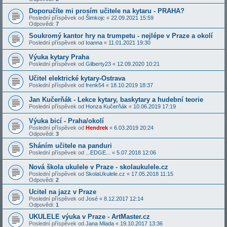
Doporučíte mi prosím učitele na kytaru - PRAHA?
Poslední příspěvek od
Šimkojc
«
22.09.2021 15:59
Odpovědi:
7
Soukromý kantor hry na trumpetu - nejlépe v Praze a okolí
Poslední příspěvek od
Ioanna
«
11.01.2021 19:30
Výuka kytary Praha
Poslední příspěvek od
Gilberty23
«
12.09.2020 10:21
Učitel elektrické kytary-Ostrava
Poslední příspěvek od
frenk54
«
18.10.2019 18:37
Jan Kučerňák - Lekce kytary, baskytary a hudební teorie
Poslední příspěvek od
Honza Kučerňák
«
10.06.2019 17:19
Výuka bicí - Praha/okolí
Poslední příspěvek od
Hendrek
«
6.03.2019 20:24
Odpovědi:
3
Sháním učitele na panduri
Poslední příspěvek od
...EDGE...
«
5.07.2018 12:06
Nová škola ukulele v Praze - skolaukulele.cz
Poslední příspěvek od
SkolaUkulele.cz
«
17.05.2018 11:15
Odpovědi:
2
Ucitel na jazz v Praze
Poslední příspěvek od
José
«
8.12.2017 12:14
Odpovědi:
1
UKULELE výuka v Praze - ArtMaster.cz
Poslední příspěvek od
Jana Mlada
«
19.10.2017 13:36