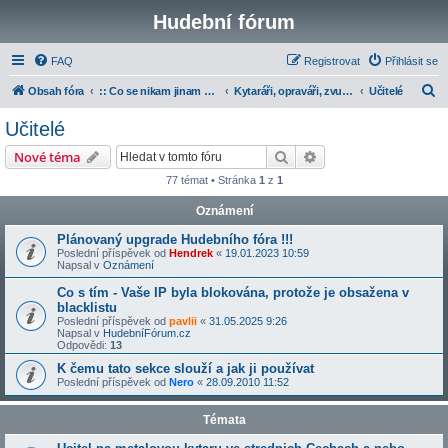
Hudební fórum
FAQ
Registrovat
Přihlásit se
H
Obsah fóra
:: Co se nikam jinam nevešlo
Kytaráři, opraváři, zvukaři a učitelé
Učitelé
l
Učitelé
e
Hledat
Pokročilé hledání
Nové téma
d
77 témat • Stránka
1
z
1
a
Oznámení
t
Plánovaný upgrade Hudebního fóra !!!
Poslední příspěvek od
Hendrek
«
19.01.2023 10:59
Napsal v
Oznámení
Co s tím - Vaše IP byla blokována, protože je obsažena v
blacklistu
Poslední příspěvek od
pavlii
«
31.05.2025 9:26
Napsal v
HudebníFórum.cz
Odpovědi:
13
K čemu tato sekce slouží a jak ji používat
Poslední příspěvek od
Nero
«
28.09.2010 11:52
Témata