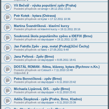
Vít Bečvář - výuka populární zpěv (Praha)
Poslední příspěvek od
wrogt
«
28.12.2011 13:01
Petr Kotek - kytara (Ostrava)
Poslední příspěvek od
kytar
«
17.12.2011 10:36
Martina Švandrlíková - klavírní kurzy
Poslední příspěvek od
klavírní kurzy
«
19.11.2011 20:16
Soukromá škola populárního zpěvu a IDEFIX (Brno)
Poslední příspěvek od
dayslypper
«
19.11.2011 12:38
Jan Fatrdla Zpěv - pop, metal (Praha)(Jižní Čechy)
Poslední příspěvek od
fates
«
27.05.2011 9:49
Jana Peřtová - Zpěv (Brno)
Poslední příspěvek od
dayslypper
«
8.05.2011 18:41
DOSTÁL ROMAN - flétna, klávesy, kytara (Rychnov n.Kn.)
Poslední příspěvek od
Cotouch
«
7.11.2010 10:48
Odpovědi:
2
Petra Borovičková - zpěv (Brno)
Poslední příspěvek od
dayslypper
«
6.11.2010 23:42
Michaela Lipárová, DiS. - zpěv (Brno)
Poslední příspěvek od
dayslypper
«
6.11.2010 23:41
Adéla Škopková - zpěv (Praha, Brno, Kladno)
Poslední příspěvek od
dayslypper
«
6.11.2010 23:39