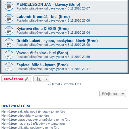
MENDELSSON JAN - klávesy (Brno)
Poslední příspěvek od
dayslypper
«
6.11.2010 23:07
Lubomír Eremiáš - bicí (Brno)
Poslední příspěvek od
dayslypper
«
6.11.2010 23:06
Kytarová škola DIESIS (Brno)
Poslední příspěvek od
dayslypper
«
6.11.2010 23:04
Drobík Lukáš - kytara, baskytara, klavír (Brno)
Poslední příspěvek od
dayslypper
«
6.11.2010 23:00
Vavrda Vítězslav - bicí (Brno)
Poslední příspěvek od
dayslypper
«
6.11.2010 22:59
Zapletal Miloš - kytara (Brno)
Poslední příspěvek od
dayslypper
«
6.11.2010 22:47
Nové téma
77 témat • Stránka
1
z
1
Přejít na
OPRÁVNĚNÍ FÓRA
Nemůžete
zakládat nová témata v tomto fóru
Nemůžete
odpovídat v tomto fóru
Nemůžete
upravovat své příspěvky v tomto fóru
Nemůžete
mazat své příspěvky v tomto fóru
Nemůžete
přikládat soubory v tomto fóru