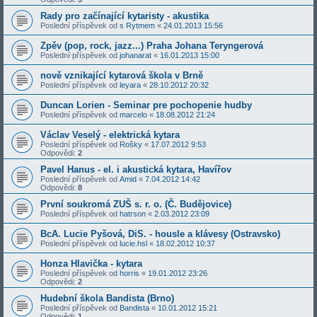
Rady pro začínající kytaristy - akustika
Poslední příspěvek od
s Rytmem
«
24.01.2013 15:56
Zpěv (pop, rock, jazz...) Praha Johana Teryngerová
Poslední příspěvek od
johanarat
«
16.01.2013 15:00
nově vznikající kytarová škola v Brně
Poslední příspěvek od
leyara
«
28.10.2012 20:32
Duncan Lorien - Seminar pre pochopenie hudby
Poslední příspěvek od
marcelo
«
18.08.2012 21:24
Václav Veselý - elektrická kytara
Poslední příspěvek od
Rošky
«
17.07.2012 9:53
Odpovědi:
2
Pavel Hanus - el. i akustická kytara, Havířov
Poslední příspěvek od
Amid
«
7.04.2012 14:42
Odpovědi:
8
První soukromá ZUŠ s. r. o. (Č. Budějovice)
Poslední příspěvek od
hatrson
«
2.03.2012 23:09
BcA. Lucie Pyšová, DiS. - housle a klávesy (Ostravsko)
Poslední příspěvek od
lucie.hsl
«
18.02.2012 10:37
Honza Hlavička - kytara
Poslední příspěvek od
horris
«
19.01.2012 23:26
Odpovědi:
2
Hudební škola Bandista (Brno)
Poslední příspěvek od
Bandista
«
10.01.2012 15:21
Odpovědi:
1