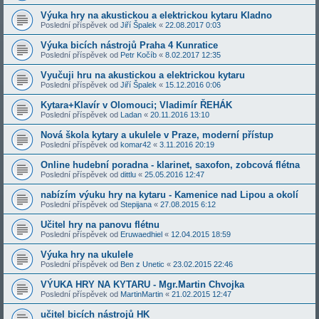
Výuka hry na akustickou a elektrickou kytaru Kladno
Poslední příspěvek od
Jiří Špalek
«
22.08.2017 0:03
Výuka bicích nástrojů Praha 4 Kunratice
Poslední příspěvek od
Petr Kočíb
«
8.02.2017 12:35
Vyučuji hru na akustickou a elektrickou kytaru
Poslední příspěvek od
Jiří Špalek
«
15.12.2016 0:06
Kytara+Klavír v Olomouci; Vladimír ŘEHÁK
Poslední příspěvek od
Ladan
«
20.11.2016 13:10
Nová škola kytary a ukulele v Praze, moderní přístup
Poslední příspěvek od
komar42
«
3.11.2016 20:19
Online hudební poradna - klarinet, saxofon, zobcová flétna
Poslední příspěvek od
dittlu
«
25.05.2016 12:47
nabízím výuku hry na kytaru - Kamenice nad Lipou a okolí
Poslední příspěvek od
Stepijana
«
27.08.2015 6:12
Učitel hry na panovu flétnu
Poslední příspěvek od
Eruwaedhiel
«
12.04.2015 18:59
Výuka hry na ukulele
Poslední příspěvek od
Ben z Unetic
«
23.02.2015 22:46
VÝUKA HRY NA KYTARU - Mgr.Martin Chvojka
Poslední příspěvek od
MartinMartin
«
21.02.2015 12:47
učitel bicích nástrojů HK