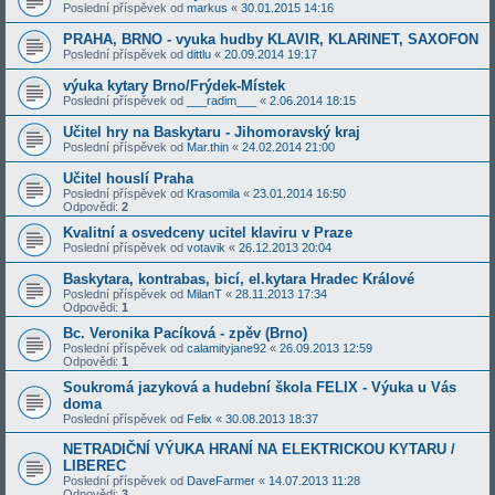
Poslední příspěvek od
markus
«
30.01.2015 14:16
PRAHA, BRNO - vyuka hudby KLAVIR, KLARINET, SAXOFON
Poslední příspěvek od
dittlu
«
20.09.2014 19:17
výuka kytary Brno/Frýdek-Místek
Poslední příspěvek od
___radim___
«
2.06.2014 18:15
Učitel hry na Baskytaru - Jihomoravský kraj
Poslední příspěvek od
Mar.thin
«
24.02.2014 21:00
Učitel houslí Praha
Poslední příspěvek od
Krasomila
«
23.01.2014 16:50
Odpovědi:
2
Kvalitní a osvedceny ucitel klaviru v Praze
Poslední příspěvek od
votavik
«
26.12.2013 20:04
Baskytara, kontrabas, bicí, el.kytara Hradec Králové
Poslední příspěvek od
MilanT
«
28.11.2013 17:34
Odpovědi:
1
Bc. Veronika Pacíková - zpěv (Brno)
Poslední příspěvek od
calamityjane92
«
26.09.2013 12:59
Odpovědi:
1
Soukromá jazyková a hudební škola FELIX - Výuka u Vás
doma
Poslední příspěvek od
Felix
«
30.08.2013 18:37
NETRADIČNÍ VÝUKA HRANÍ NA ELEKTRICKOU KYTARU /
LIBEREC
Poslední příspěvek od
DaveFarmer
«
14.07.2013 11:28
Odpovědi:
3