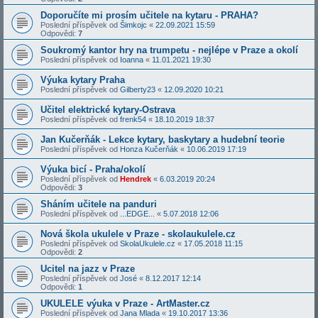
Doporučíte mi prosím učitele na kytaru - PRAHA?
Poslední příspěvek od
Šimkojc
«
22.09.2021 15:59
Odpovědi:
7
Soukromý kantor hry na trumpetu - nejlépe v Praze a okolí
Poslední příspěvek od
Ioanna
«
11.01.2021 19:30
Výuka kytary Praha
Poslední příspěvek od
Gilberty23
«
12.09.2020 10:21
Učitel elektrické kytary-Ostrava
Poslední příspěvek od
frenk54
«
18.10.2019 18:37
Jan Kučerňák - Lekce kytary, baskytary a hudební teorie
Poslední příspěvek od
Honza Kučerňák
«
10.06.2019 17:19
Výuka bicí - Praha/okolí
Poslední příspěvek od
Hendrek
«
6.03.2019 20:24
Odpovědi:
3
Sháním učitele na panduri
Poslední příspěvek od
...EDGE...
«
5.07.2018 12:06
Nová škola ukulele v Praze - skolaukulele.cz
Poslední příspěvek od
SkolaUkulele.cz
«
17.05.2018 11:15
Odpovědi:
2
Ucitel na jazz v Praze
Poslední příspěvek od
José
«
8.12.2017 12:14
Odpovědi:
1
UKULELE výuka v Praze - ArtMaster.cz
Poslední příspěvek od
Jana Mlada
«
19.10.2017 13:36