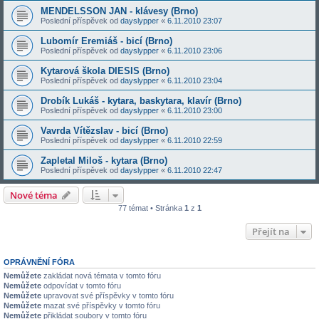
MENDELSSON JAN - klávesy (Brno)
Poslední příspěvek od
dayslypper
«
6.11.2010 23:07
Lubomír Eremiáš - bicí (Brno)
Poslední příspěvek od
dayslypper
«
6.11.2010 23:06
Kytarová škola DIESIS (Brno)
Poslední příspěvek od
dayslypper
«
6.11.2010 23:04
Drobík Lukáš - kytara, baskytara, klavír (Brno)
Poslední příspěvek od
dayslypper
«
6.11.2010 23:00
Vavrda Vítězslav - bicí (Brno)
Poslední příspěvek od
dayslypper
«
6.11.2010 22:59
Zapletal Miloš - kytara (Brno)
Poslední příspěvek od
dayslypper
«
6.11.2010 22:47
Nové téma
77 témat • Stránka
1
z
1
Přejít na
OPRÁVNĚNÍ FÓRA
Nemůžete
zakládat nová témata v tomto fóru
Nemůžete
odpovídat v tomto fóru
Nemůžete
upravovat své příspěvky v tomto fóru
Nemůžete
mazat své příspěvky v tomto fóru
Nemůžete
přikládat soubory v tomto fóru