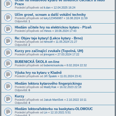
Ucitel na metalovou kytaru ve strednich Cechach a nebo
Praze
Poslední příspěvek od
lt.dan
«
12.04.2025 16:24
Učím growl, scream a další vokální techniky
Poslední příspěvek od
luky123456987
«
16.08.2024 11:59
Odpovědi:
1
Hledám učitele hry na elektrickou kytaru - Plzeň
Poslední příspěvek od
rhinos
«
18.06.2024 17:43
Re: Objev taje kytary! (Lekce kytary - Brno)
Poslední příspěvek od
himself
«
11.05.2024 21:27
Odpovědi:
2
Kurzy pro začínající zvukaře (Topolná, UH)
Poslední příspěvek od
jiriregent
«
27.03.2024 17:22
BUBENICKÁ ŠKOLA on-line
Poslední příspěvek od
bubenickaskola
«
8.02.2024 22:32
Výuka hry na kytaru v Kladně
Poslední příspěvek od
Jiří Špalek
«
11.01.2024 23:41
Hledám lektora kytarového fingerpickingu
Poslední příspěvek od
Matěj Rak
«
16.02.2023 22:18
Odpovědi:
6
Kurzy
Poslední příspěvek od
Jakub Martíšek
«
2.10.2022 10:11
Odpovědi:
4
Hledám lektora/lektorku na baskytaru-OLOMOUC
Poslední příspěvek od
Lin
«
12.10.2021 5:51
Odpovědi:
2