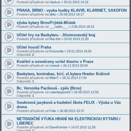
Poslední příspěvek od
markus
«
30.01.2015 14:16
PRAHA, BRNO - vyuka hudby KLAVIR, KLARINET, SAXOFON
Poslední příspěvek od
dittlu
«
20.09.2014 19:17
výuka kytary Brno/Frýdek-Místek
Poslední příspěvek od
___radim___
«
2.06.2014 18:15
Učitel hry na Baskytaru - Jihomoravský kraj
Poslední příspěvek od
Mar.thin
«
24.02.2014 21:00
Učitel houslí Praha
Poslední příspěvek od
Krasomila
«
23.01.2014 16:50
Odpovědi:
2
Kvalitní a osvedceny ucitel klaviru v Praze
Poslední příspěvek od
votavik
«
26.12.2013 20:04
Baskytara, kontrabas, bicí, el.kytara Hradec Králové
Poslední příspěvek od
MilanT
«
28.11.2013 17:34
Odpovědi:
1
Bc. Veronika Pacíková - zpěv (Brno)
Poslední příspěvek od
calamityjane92
«
26.09.2013 12:59
Odpovědi:
1
Soukromá jazyková a hudební škola FELIX - Výuka u Vás
doma
Poslední příspěvek od
Felix
«
30.08.2013 18:37
NETRADIČNÍ VÝUKA HRANÍ NA ELEKTRICKOU KYTARU /
LIBEREC
Poslední příspěvek od
DaveFarmer
«
14.07.2013 11:28
Odpovědi:
3