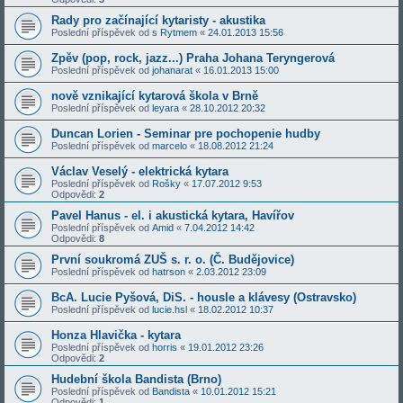
Rady pro začínající kytaristy - akustika
Poslední příspěvek od
s Rytmem
«
24.01.2013 15:56
Zpěv (pop, rock, jazz...) Praha Johana Teryngerová
Poslední příspěvek od
johanarat
«
16.01.2013 15:00
nově vznikající kytarová škola v Brně
Poslední příspěvek od
leyara
«
28.10.2012 20:32
Duncan Lorien - Seminar pre pochopenie hudby
Poslední příspěvek od
marcelo
«
18.08.2012 21:24
Václav Veselý - elektrická kytara
Poslední příspěvek od
Rošky
«
17.07.2012 9:53
Odpovědi:
2
Pavel Hanus - el. i akustická kytara, Havířov
Poslední příspěvek od
Amid
«
7.04.2012 14:42
Odpovědi:
8
První soukromá ZUŠ s. r. o. (Č. Budějovice)
Poslední příspěvek od
hatrson
«
2.03.2012 23:09
BcA. Lucie Pyšová, DiS. - housle a klávesy (Ostravsko)
Poslední příspěvek od
lucie.hsl
«
18.02.2012 10:37
Honza Hlavička - kytara
Poslední příspěvek od
horris
«
19.01.2012 23:26
Odpovědi:
2
Hudební škola Bandista (Brno)
Poslední příspěvek od
Bandista
«
10.01.2012 15:21
Odpovědi:
1