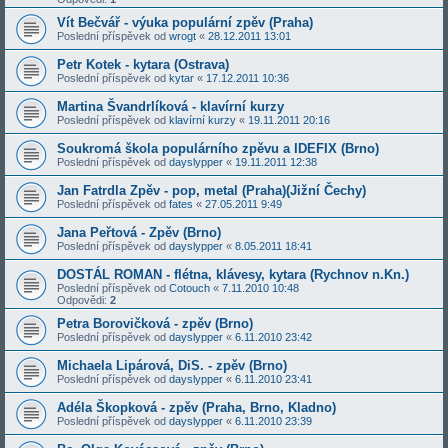
Vít Bečvář - výuka populární zpěv (Praha)
Poslední příspěvek od
wrogt
«
28.12.2011 13:01
Petr Kotek - kytara (Ostrava)
Poslední příspěvek od
kytar
«
17.12.2011 10:36
Martina Švandrlíková - klavírní kurzy
Poslední příspěvek od
klavírní kurzy
«
19.11.2011 20:16
Soukromá škola populárního zpěvu a IDEFIX (Brno)
Poslední příspěvek od
dayslypper
«
19.11.2011 12:38
Jan Fatrdla Zpěv - pop, metal (Praha)(Jižní Čechy)
Poslední příspěvek od
fates
«
27.05.2011 9:49
Jana Peřtová - Zpěv (Brno)
Poslední příspěvek od
dayslypper
«
8.05.2011 18:41
DOSTÁL ROMAN - flétna, klávesy, kytara (Rychnov n.Kn.)
Poslední příspěvek od
Cotouch
«
7.11.2010 10:48
Odpovědi:
2
Petra Borovičková - zpěv (Brno)
Poslední příspěvek od
dayslypper
«
6.11.2010 23:42
Michaela Lipárová, DiS. - zpěv (Brno)
Poslední příspěvek od
dayslypper
«
6.11.2010 23:41
Adéla Škopková - zpěv (Praha, Brno, Kladno)
Poslední příspěvek od
dayslypper
«
6.11.2010 23:39