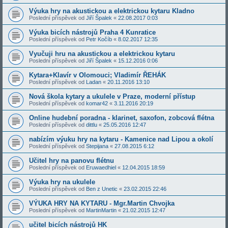
Výuka hry na akustickou a elektrickou kytaru Kladno
Poslední příspěvek od
Jiří Špalek
«
22.08.2017 0:03
Výuka bicích nástrojů Praha 4 Kunratice
Poslední příspěvek od
Petr Kočíb
«
8.02.2017 12:35
Vyučuji hru na akustickou a elektrickou kytaru
Poslední příspěvek od
Jiří Špalek
«
15.12.2016 0:06
Kytara+Klavír v Olomouci; Vladimír ŘEHÁK
Poslední příspěvek od
Ladan
«
20.11.2016 13:10
Nová škola kytary a ukulele v Praze, moderní přístup
Poslední příspěvek od
komar42
«
3.11.2016 20:19
Online hudební poradna - klarinet, saxofon, zobcová flétna
Poslední příspěvek od
dittlu
«
25.05.2016 12:47
nabízím výuku hry na kytaru - Kamenice nad Lipou a okolí
Poslední příspěvek od
Stepijana
«
27.08.2015 6:12
Učitel hry na panovu flétnu
Poslední příspěvek od
Eruwaedhiel
«
12.04.2015 18:59
Výuka hry na ukulele
Poslední příspěvek od
Ben z Unetic
«
23.02.2015 22:46
VÝUKA HRY NA KYTARU - Mgr.Martin Chvojka
Poslední příspěvek od
MartinMartin
«
21.02.2015 12:47
učitel bicích nástrojů HK