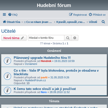
Hudební fórum
FAQ
Registrovat
Přihlásit se
H
Obsah fóra
:: Co se nikam jinam nevešlo
Kytaráři, opraváři, zvukaři a učitelé
Učitelé
l
Učitelé
e
Hledat
Pokročilé hledání
Nové téma
d
77 témat • Stránka
1
z
1
a
Oznámení
t
Plánovaný upgrade Hudebního fóra !!!
Poslední příspěvek od
Hendrek
«
19.01.2023 10:59
Napsal v
Oznámení
Co s tím - Vaše IP byla blokována, protože je obsažena v
blacklistu
Poslední příspěvek od
pavlii
«
31.05.2025 9:26
Napsal v
HudebníFórum.cz
Odpovědi:
13
K čemu tato sekce slouží a jak ji používat
Poslední příspěvek od
Nero
«
28.09.2010 11:52
Témata