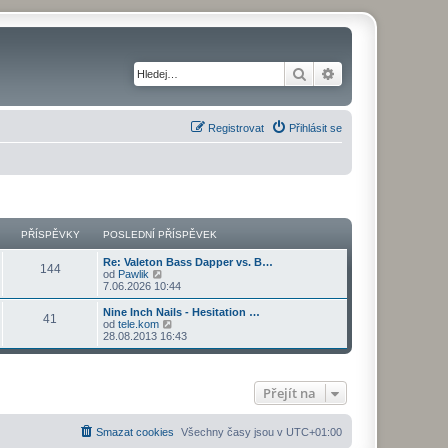
Hledat
Pokročilé hledání
Registrovat
Přihlásit se
PŘÍSPĚVKY
POSLEDNÍ PŘÍSPĚVEK
Re: Valeton Bass Dapper vs. B…
144
Z
od
Pawlik
o
7.06.2026 10:44
b
r
Nine Inch Nails - Hesitation …
41
a
Z
od
tele.kom
z
o
28.08.2013 16:43
i
b
t
r
p
a
o
z
Přejít na
s
i
l
t
e
p
d
o
Smazat cookies
Všechny časy jsou v
UTC+01:00
n
s