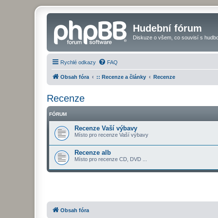
Hudební fórum
Diskuze o všem, co souvisí s hudbo
Rychlé odkazy
FAQ
Obsah fóra
:: Recenze a články
Recenze
Recenze
FÓRUM
Recenze Vaší výbavy
Místo pro recenze Vaší výbavy
Recenze alb
Místo pro recenze CD, DVD ...
Obsah fóra