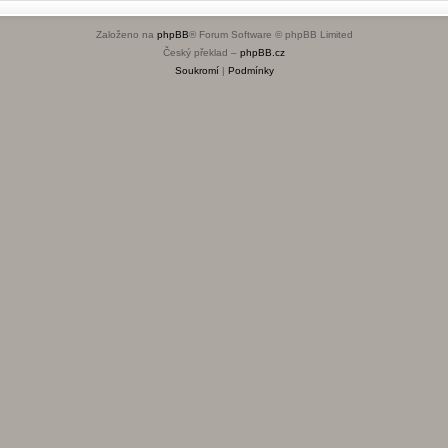
Založeno na
phpBB
® Forum Software © phpBB Limited
Český překlad –
phpBB.cz
Soukromí
|
Podmínky