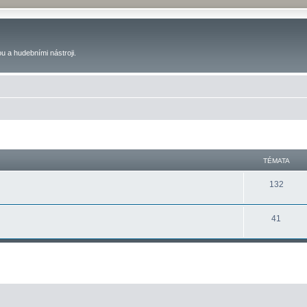
u a hudebními nástroji.
TÉMATA
132
41