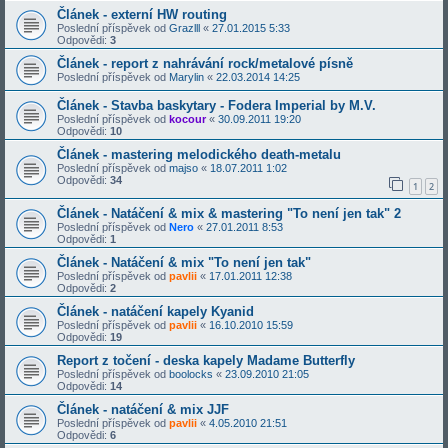
Článek - externí HW routing
Poslední příspěvek od
Grazlll
«
27.01.2015 5:33
Odpovědi:
3
Článek - report z nahrávání rock/metalové písně
Poslední příspěvek od
Marylin
«
22.03.2014 14:25
Článek - Stavba baskytary - Fodera Imperial by M.V.
Poslední příspěvek od
kocour
«
30.09.2011 19:20
Odpovědi:
10
Článek - mastering melodického death-metalu
Poslední příspěvek od
majso
«
18.07.2011 1:02
Odpovědi:
34
1
2
Článek - Natáčení & mix & mastering "To není jen tak" 2
Poslední příspěvek od
Nero
«
27.01.2011 8:53
Odpovědi:
1
Článek - Natáčení & mix "To není jen tak"
Poslední příspěvek od
pavlii
«
17.01.2011 12:38
Odpovědi:
2
Článek - natáčení kapely Kyanid
Poslední příspěvek od
pavlii
«
16.10.2010 15:59
Odpovědi:
19
Report z točení - deska kapely Madame Butterfly
Poslední příspěvek od
boolocks
«
23.09.2010 21:05
Odpovědi:
14
Článek - natáčení & mix JJF
Poslední příspěvek od
pavlii
«
4.05.2010 21:51
Odpovědi:
6