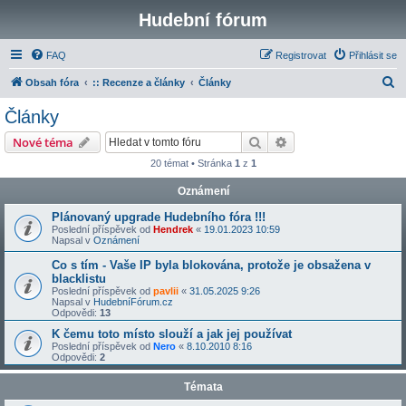
Hudební fórum
FAQ
Registrovat
Přihlásit se
H
Obsah fóra
:: Recenze a články
Články
l
Články
e
Hledat
Pokročilé hledání
Nové téma
d
20 témat • Stránka
1
z
1
a
Oznámení
t
Plánovaný upgrade Hudebního fóra !!!
Poslední příspěvek od
Hendrek
«
19.01.2023 10:59
Napsal v
Oznámení
Co s tím - Vaše IP byla blokována, protože je obsažena v
blacklistu
Poslední příspěvek od
pavlii
«
31.05.2025 9:26
Napsal v
HudebníFórum.cz
Odpovědi:
13
K čemu toto místo slouží a jak jej používat
Poslední příspěvek od
Nero
«
8.10.2010 8:16
Odpovědi:
2
Témata