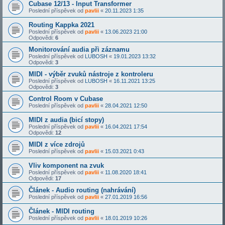
Cubase 12/13 - Input Transformer
Poslední příspěvek od
pavlii
«
20.11.2023 1:35
Routing Kappka 2021
Poslední příspěvek od
pavlii
«
13.06.2023 21:00
Odpovědi:
6
Monitorování audia při záznamu
Poslední příspěvek od
LUBOSH
«
19.01.2023 13:32
Odpovědi:
3
MIDI - výběr zvuků nástroje z kontroleru
Poslední příspěvek od
LUBOSH
«
16.11.2021 13:25
Odpovědi:
3
Control Room v Cubase
Poslední příspěvek od
pavlii
«
28.04.2021 12:50
MIDI z audia (bicí stopy)
Poslední příspěvek od
pavlii
«
16.04.2021 17:54
Odpovědi:
12
MIDI z více zdrojů
Poslední příspěvek od
pavlii
«
15.03.2021 0:43
Vliv komponent na zvuk
Poslední příspěvek od
pavlii
«
11.08.2020 18:41
Odpovědi:
17
Článek - Audio routing (nahrávání)
Poslední příspěvek od
pavlii
«
27.01.2019 16:56
Článek - MIDI routing
Poslední příspěvek od
pavlii
«
18.01.2019 10:26