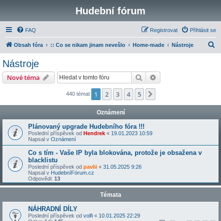
Hudební fórum
FAQ
Registrovat
Přihlásit se
H
Obsah fóra
:: Co se nikam jinam nevešlo
Home-made
Nástroje
l
Nástroje
e
Hledat
Pokročilé hledání
Nové téma
d
a
1
2
3
4
5
Další
440 témat
t
Oznámení
Plánovaný upgrade Hudebního fóra !!!
Poslední příspěvek od
Hendrek
«
19.01.2023 10:59
Napsal v
Oznámení
Co s tím - Vaše IP byla blokována, protože je obsažena v
blacklistu
Poslední příspěvek od
pavlii
«
31.05.2025 9:26
Napsal v
HudebníFórum.cz
Odpovědi:
13
Témata
NÁHRADNÍ DÍLY
Poslední příspěvek od
volfi
«
10.01.2025 22:29