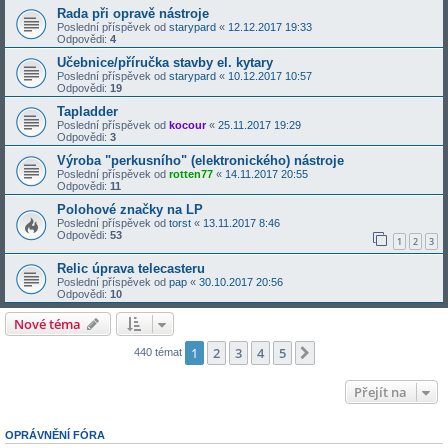
Rada při opravě nástroje
Poslední příspěvek od
starypard
«
12.12.2017 19:33
Odpovědi:
4
Učebnice/příručka stavby el. kytary
Poslední příspěvek od
starypard
«
10.12.2017 10:57
Odpovědi:
19
Tapladder
Poslední příspěvek od
kocour
«
25.11.2017 19:29
Odpovědi:
3
Výroba "perkusního" (elektronického) nástroje
Poslední příspěvek od
rotten77
«
14.11.2017 20:55
Odpovědi:
11
Polohové značky na LP
Poslední příspěvek od
torst
«
13.11.2017 8:46
Odpovědi:
53
1
2
3
Relic úprava telecasteru
Poslední příspěvek od
pap
«
30.10.2017 20:56
Odpovědi:
10
Nové téma
1
2
3
4
5
Další
440 témat
Přejít na
OPRÁVNĚNÍ FÓRA