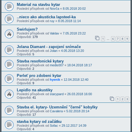
Material na stavbu kytar
Poslední příspěvek od
Novča
«
8.05.2018 20:02
..nieco ako akusticka lapsteel-ka
Poslední příspěvek od
ruy
«
8.05.2018 11:14
Swirlujem?
Poslední příspěvek od
Vaklav
«
7.05.2018 23:22
Odpovědi:
179
1
6
7
8
9
…
Jolana Diamant - zapojení snímače
Poslední příspěvek od
Jolan
«
4.05.2018 13:20
Odpovědi:
5
Stavba resofonické kytary
Poslední příspěvek od
medis007
«
18.04.2018 18:17
Odpovědi:
2
Perleť pro zdobeni kytar
Poslední příspěvek od
hyenik
«
12.04.2018 12:40
Odpovědi:
9
Lepidlo na akustiky
Poslední příspěvek od
starypard
«
26.03.2018 16:00
Odpovědi:
41
1
2
3
Stavba el. kytary- Uzemnění "černé" kobylky
Poslední příspěvek od
Cavalera
«
5.02.2018 20:14
Odpovědi:
17
stavba kytary od začátku
Poslední příspěvek od
Sofac
«
29.12.2017 14:39
Odpovědi:
4