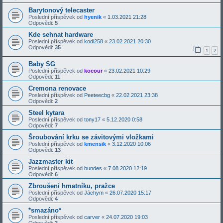
Barytonový telecaster
Poslední příspěvek od
hyenik
«
1.03.2021 21:28
Odpovědi:
5
Kde sehnat hardware
Poslední příspěvek od
kodl258
«
23.02.2021 20:30
Odpovědi:
35
1
2
Baby SG
Poslední příspěvek od
kocour
«
23.02.2021 10:29
Odpovědi:
11
Cremona renovace
Poslední příspěvek od
Peeteecbg
«
22.02.2021 23:38
Odpovědi:
2
Steel kytara
Poslední příspěvek od
tony17
«
5.12.2020 0:58
Odpovědi:
7
Šroubování krku se závitovými vložkami
Poslední příspěvek od
kmensik
«
3.12.2020 10:06
Odpovědi:
13
Jazzmaster kit
Poslední příspěvek od
bundes
«
7.08.2020 12:19
Odpovědi:
6
Zbroušení hmatníku, pražce
Poslední příspěvek od
Jáchym
«
26.07.2020 15:17
Odpovědi:
4
*smazáno*
Poslední příspěvek od
carver
«
24.07.2020 19:03
Odpovědi:
3