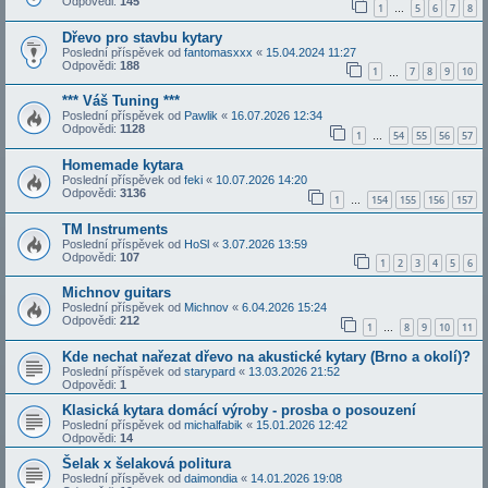
Odpovědi:
145
1
5
6
7
8
…
Dřevo pro stavbu kytary
Poslední příspěvek od
fantomasxxx
«
15.04.2024 11:27
Odpovědi:
188
1
7
8
9
10
…
*** Váš Tuning ***
Poslední příspěvek od
Pawlik
«
16.07.2026 12:34
Odpovědi:
1128
1
54
55
56
57
…
Homemade kytara
Poslední příspěvek od
feki
«
10.07.2026 14:20
Odpovědi:
3136
1
154
155
156
157
…
TM Instruments
Poslední příspěvek od
HoSl
«
3.07.2026 13:59
Odpovědi:
107
1
2
3
4
5
6
Michnov guitars
Poslední příspěvek od
Michnov
«
6.04.2026 15:24
Odpovědi:
212
1
8
9
10
11
…
Kde nechat nařezat dřevo na akustické kytary (Brno a okolí)?
Poslední příspěvek od
starypard
«
13.03.2026 21:52
Odpovědi:
1
Klasická kytara domácí výroby - prosba o posouzení
Poslední příspěvek od
michalfabik
«
15.01.2026 12:42
Odpovědi:
14
Šelak x šelaková politura
Poslední příspěvek od
daimondia
«
14.01.2026 19:08