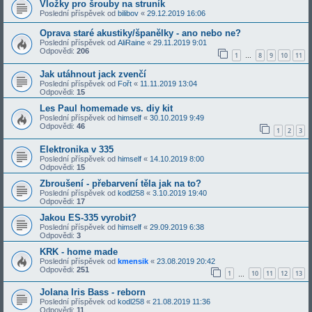
Vložky pro šrouby na struník
Poslední příspěvek od
bilibov
«
29.12.2019 16:06
Oprava staré akustiky/španělky - ano nebo ne?
Poslední příspěvek od
AliRaine
«
29.11.2019 9:01
Odpovědi:
206
1
8
9
10
11
…
Jak utáhnout jack zvenčí
Poslední příspěvek od
Fořt
«
11.11.2019 13:04
Odpovědi:
15
Les Paul homemade vs. diy kit
Poslední příspěvek od
himself
«
30.10.2019 9:49
Odpovědi:
46
1
2
3
Elektronika v 335
Poslední příspěvek od
himself
«
14.10.2019 8:00
Odpovědi:
15
Zbroušení - přebarvení těla jak na to?
Poslední příspěvek od
kodl258
«
3.10.2019 19:40
Odpovědi:
17
Jakou ES-335 vyrobit?
Poslední příspěvek od
himself
«
29.09.2019 6:38
Odpovědi:
3
KRK - home made
Poslední příspěvek od
kmensik
«
23.08.2019 20:42
Odpovědi:
251
1
10
11
12
13
…
Jolana Iris Bass - reborn
Poslední příspěvek od
kodl258
«
21.08.2019 11:36
Odpovědi:
11