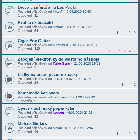
Dřevo a snímače na Les Paula
Poslední příspěvek od
MilanT
«
2.05.2020 19:40
Odpovědi:
11
Kvalita skládaček?
Poslední příspěvek od
himself
«
24.04.2020 18:45
Odpovědi:
54
1
2
3
Cigar Box Guitar
Poslední příspěvek od
burdajiri01
«
30.03.2020 21:35
Odpovědi:
132
1
4
5
6
7
…
Zapojení elektroniky do vlastního nástroje
Poslední příspěvek od
Tube Guru
«
22.03.2020 19:51
Odpovědi:
3
Ledky na boční poziční značky
Poslední příspěvek od
JirkaT
«
5.02.2020 10:25
Odpovědi:
26
1
2
homemade baskytara
Poslední příspěvek od
Jáchym
«
28.01.2020 22:32
Odpovědi:
9
Specs - technický popis kytar
Poslední příspěvek od
kocour
«
4.01.2020 23:28
Odpovědi:
12
Moleek Guitars
Poslední příspěvek od
Moleek
«
29.12.2019 22:07
Odpovědi:
40
1
2
3