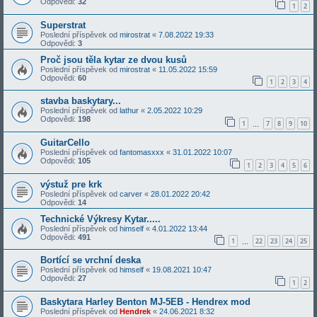
Odpovědi:
32
1
2
Superstrat
Poslední příspěvek od
mirostrat
«
7.08.2022 19:33
Odpovědi:
3
Proč jsou těla kytar ze dvou kusů
Poslední příspěvek od
mirostrat
«
11.05.2022 15:59
Odpovědi:
60
1
2
3
4
stavba baskytary...
Poslední příspěvek od
lathur
«
2.05.2022 10:29
Odpovědi:
198
1
7
8
9
10
…
GuitarCello
Poslední příspěvek od
fantomasxxx
«
31.01.2022 10:07
Odpovědi:
105
1
2
3
4
5
6
výstuž pre krk
Poslední příspěvek od
carver
«
28.01.2022 20:42
Odpovědi:
14
Technické Výkresy Kytar.....
Poslední příspěvek od
himself
«
4.01.2022 13:44
Odpovědi:
491
1
22
23
24
25
…
Bortící se vrchní deska
Poslední příspěvek od
himself
«
19.08.2021 10:47
Odpovědi:
27
1
2
Baskytara Harley Benton MJ-5EB - Hendrex mod
Poslední příspěvek od
Hendrek
«
24.06.2021 8:32