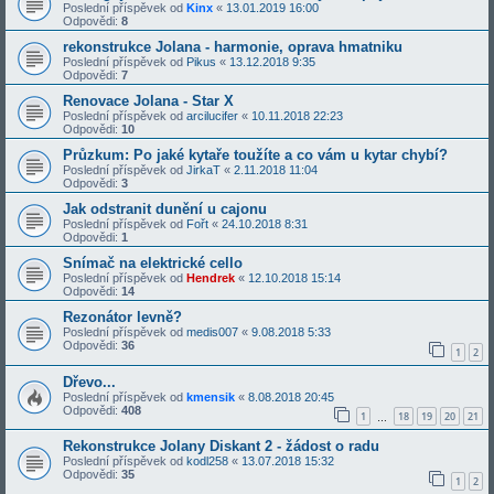
Poslední příspěvek od
Kinx
«
13.01.2019 16:00
Odpovědi:
8
rekonstrukce Jolana - harmonie, oprava hmatniku
Poslední příspěvek od
Pikus
«
13.12.2018 9:35
Odpovědi:
7
Renovace Jolana - Star X
Poslední příspěvek od
arcilucifer
«
10.11.2018 22:23
Odpovědi:
10
Průzkum: Po jaké kytaře toužíte a co vám u kytar chybí?
Poslední příspěvek od
JirkaT
«
2.11.2018 11:04
Odpovědi:
3
Jak odstranit dunění u cajonu
Poslední příspěvek od
Fořt
«
24.10.2018 8:31
Odpovědi:
1
Snímač na elektrické cello
Poslední příspěvek od
Hendrek
«
12.10.2018 15:14
Odpovědi:
14
Rezonátor levně?
Poslední příspěvek od
medis007
«
9.08.2018 5:33
Odpovědi:
36
1
2
Dřevo...
Poslední příspěvek od
kmensik
«
8.08.2018 20:45
Odpovědi:
408
1
18
19
20
21
…
Rekonstrukce Jolany Diskant 2 - žádost o radu
Poslední příspěvek od
kodl258
«
13.07.2018 15:32
Odpovědi:
35
1
2