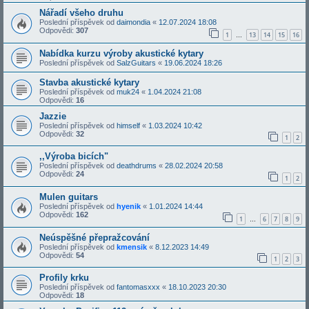
Nářadí všeho druhu
Poslední příspěvek od
daimondia
«
12.07.2024 18:08
Odpovědi:
307
1
13
14
15
16
…
Nabídka kurzu výroby akustické kytary
Poslední příspěvek od
SalzGuitars
«
19.06.2024 18:26
Stavba akustické kytary
Poslední příspěvek od
muk24
«
1.04.2024 21:08
Odpovědi:
16
Jazzie
Poslední příspěvek od
himself
«
1.03.2024 10:42
Odpovědi:
32
1
2
,,Výroba bicích"
Poslední příspěvek od
deathdrums
«
28.02.2024 20:58
Odpovědi:
24
1
2
Mulen guitars
Poslední příspěvek od
hyenik
«
1.01.2024 14:44
Odpovědi:
162
1
6
7
8
9
…
Neúspěšné přepražcování
Poslední příspěvek od
kmensik
«
8.12.2023 14:49
Odpovědi:
54
1
2
3
Profily krku
Poslední příspěvek od
fantomasxxx
«
18.10.2023 20:30
Odpovědi:
18