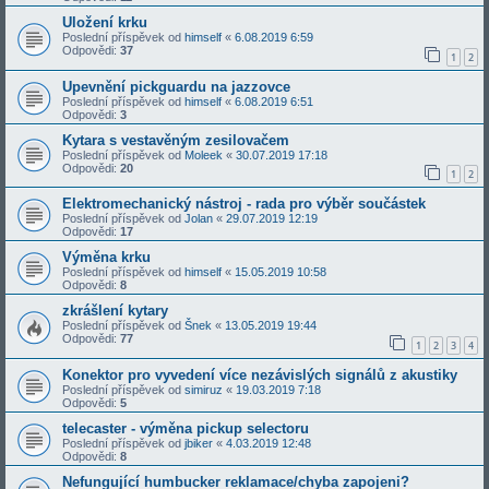
Uložení krku
Poslední příspěvek od
himself
«
6.08.2019 6:59
Odpovědi:
37
1
2
Upevnění pickguardu na jazzovce
Poslední příspěvek od
himself
«
6.08.2019 6:51
Odpovědi:
3
Kytara s vestavěným zesilovačem
Poslední příspěvek od
Moleek
«
30.07.2019 17:18
Odpovědi:
20
1
2
Elektromechanický nástroj - rada pro výběr součástek
Poslední příspěvek od
Jolan
«
29.07.2019 12:19
Odpovědi:
17
Výměna krku
Poslední příspěvek od
himself
«
15.05.2019 10:58
Odpovědi:
8
zkrášlení kytary
Poslední příspěvek od
Šnek
«
13.05.2019 19:44
Odpovědi:
77
1
2
3
4
Konektor pro vyvedení více nezávislých signálů z akustiky
Poslední příspěvek od
simiruz
«
19.03.2019 7:18
Odpovědi:
5
telecaster - výměna pickup selectoru
Poslední příspěvek od
jbiker
«
4.03.2019 12:48
Odpovědi:
8
Nefungující humbucker reklamace/chyba zapojeni?