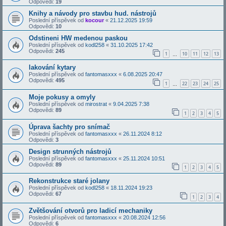
Odpovědi:
19
Knihy a návody pro stavbu hud. nástrojů
Poslední příspěvek od
kocour
«
21.12.2025 19:59
Odpovědi:
10
Odstineni HW medenou paskou
Poslední příspěvek od
kodl258
«
31.10.2025 17:42
Odpovědi:
245
1
10
11
12
13
…
lakování kytary
Poslední příspěvek od
fantomasxxx
«
6.08.2025 20:47
Odpovědi:
495
1
22
23
24
25
…
Moje pokusy a omyly
Poslední příspěvek od
mirostrat
«
9.04.2025 7:38
Odpovědi:
89
1
2
3
4
5
Úprava šachty pro snímač
Poslední příspěvek od
fantomasxxx
«
26.11.2024 8:12
Odpovědi:
3
Design strunných nástrojů
Poslední příspěvek od
fantomasxxx
«
25.11.2024 10:51
Odpovědi:
89
1
2
3
4
5
Rekonstrukce staré jolany
Poslední příspěvek od
kodl258
«
18.11.2024 19:23
Odpovědi:
67
1
2
3
4
Zvětšování otvorů pro ladicí mechaniky
Poslední příspěvek od
fantomasxxx
«
20.08.2024 12:56
Odpovědi:
6