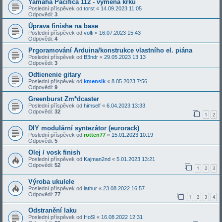
Yamaha Pacifica 112 - výměna krku
Poslední příspěvek od
torst
«
14.09.2023 11:05
Odpovědi:
3
Úprava finishe na base
Poslední příspěvek od
volfi
«
16.07.2023 15:43
Odpovědi:
4
Prgoramování Arduina/konstrukce vlastního el. piána
Poslední příspěvek od
B3ndr
«
29.05.2023 13:13
Odpovědi:
3
Odtienenie gitary
Poslední příspěvek od
kmensik
«
8.05.2023 7:56
Odpovědi:
9
Greenburst Zm*dcaster
Poslední příspěvek od
himself
«
6.04.2023 13:33
Odpovědi:
32
1
2
DIY modulární syntezátor (eurorack)
Poslední příspěvek od
rotten77
«
15.01.2023 10:19
Odpovědi:
5
Olej / vosk finish
Poslední příspěvek od
Kajman2nd
«
5.01.2023 13:21
Odpovědi:
52
1
2
3
Výroba ukulele
Poslední příspěvek od
lathur
«
23.08.2022 16:57
Odpovědi:
77
1
2
3
4
Odstranění laku
Poslední příspěvek od
HoSl
«
16.08.2022 12:31