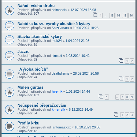
Nářadí všeho druhu
Poslední příspěvek od
daimondia
«
12.07.2024 18:08
Odpovědi:
307
1
13
14
15
16
…
Nabídka kurzu výroby akustické kytary
Poslední příspěvek od
SalzGuitars
«
19.06.2024 18:26
Stavba akustické kytary
Poslední příspěvek od
muk24
«
1.04.2024 21:08
Odpovědi:
16
Jazzie
Poslední příspěvek od
himself
«
1.03.2024 10:42
Odpovědi:
32
1
2
,,Výroba bicích"
Poslední příspěvek od
deathdrums
«
28.02.2024 20:58
Odpovědi:
24
1
2
Mulen guitars
Poslední příspěvek od
hyenik
«
1.01.2024 14:44
Odpovědi:
162
1
6
7
8
9
…
Neúspěšné přepražcování
Poslední příspěvek od
kmensik
«
8.12.2023 14:49
Odpovědi:
54
1
2
3
Profily krku
Poslední příspěvek od
fantomasxxx
«
18.10.2023 20:30
Odpovědi:
18