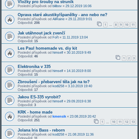
Vložky pro šrouby na struník
Poslední příspěvek od
bilibov
«
29.12.2019 16:06
Oprava staré akustiky/španělky - ano nebo ne?
Poslední příspěvek od
AliRaine
«
29.11.2019 9:01
Odpovědi:
206
1
8
9
10
11
…
Jak utáhnout jack zvenčí
Poslední příspěvek od
Fořt
«
11.11.2019 13:04
Odpovědi:
15
Les Paul homemade vs. diy kit
Poslední příspěvek od
himself
«
30.10.2019 9:49
Odpovědi:
46
1
2
3
Elektronika v 335
Poslední příspěvek od
himself
«
14.10.2019 8:00
Odpovědi:
15
Zbroušení - přebarvení těla jak na to?
Poslední příspěvek od
kodl258
«
3.10.2019 19:40
Odpovědi:
17
Jakou ES-335 vyrobit?
Poslední příspěvek od
himself
«
29.09.2019 6:38
Odpovědi:
3
KRK - home made
Poslední příspěvek od
kmensik
«
23.08.2019 20:42
Odpovědi:
251
1
10
11
12
13
…
Jolana Iris Bass - reborn
Poslední příspěvek od
kodl258
«
21.08.2019 11:36
Odpovědi:
11