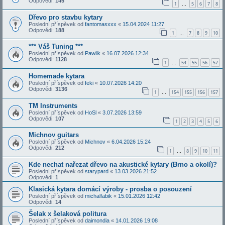
Odpovědi:
145
1
5
6
7
8
…
Dřevo pro stavbu kytary
Poslední příspěvek od
fantomasxxx
«
15.04.2024 11:27
Odpovědi:
188
1
7
8
9
10
…
*** Váš Tuning ***
Poslední příspěvek od
Pawlik
«
16.07.2026 12:34
Odpovědi:
1128
1
54
55
56
57
…
Homemade kytara
Poslední příspěvek od
feki
«
10.07.2026 14:20
Odpovědi:
3136
1
154
155
156
157
…
TM Instruments
Poslední příspěvek od
HoSl
«
3.07.2026 13:59
Odpovědi:
107
1
2
3
4
5
6
Michnov guitars
Poslední příspěvek od
Michnov
«
6.04.2026 15:24
Odpovědi:
212
1
8
9
10
11
…
Kde nechat nařezat dřevo na akustické kytary (Brno a okolí)?
Poslední příspěvek od
starypard
«
13.03.2026 21:52
Odpovědi:
1
Klasická kytara domácí výroby - prosba o posouzení
Poslední příspěvek od
michalfabik
«
15.01.2026 12:42
Odpovědi:
14
Šelak x šelaková politura
Poslední příspěvek od
daimondia
«
14.01.2026 19:08