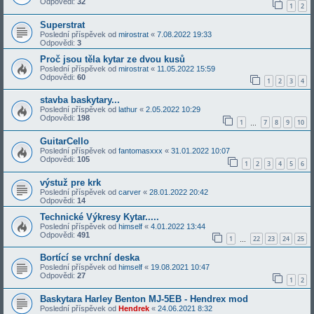
Odpovědi:
32
1
2
Superstrat
Poslední příspěvek od
mirostrat
«
7.08.2022 19:33
Odpovědi:
3
Proč jsou těla kytar ze dvou kusů
Poslední příspěvek od
mirostrat
«
11.05.2022 15:59
Odpovědi:
60
1
2
3
4
stavba baskytary...
Poslední příspěvek od
lathur
«
2.05.2022 10:29
Odpovědi:
198
1
7
8
9
10
…
GuitarCello
Poslední příspěvek od
fantomasxxx
«
31.01.2022 10:07
Odpovědi:
105
1
2
3
4
5
6
výstuž pre krk
Poslední příspěvek od
carver
«
28.01.2022 20:42
Odpovědi:
14
Technické Výkresy Kytar.....
Poslední příspěvek od
himself
«
4.01.2022 13:44
Odpovědi:
491
1
22
23
24
25
…
Bortící se vrchní deska
Poslední příspěvek od
himself
«
19.08.2021 10:47
Odpovědi:
27
1
2
Baskytara Harley Benton MJ-5EB - Hendrex mod
Poslední příspěvek od
Hendrek
«
24.06.2021 8:32