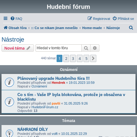
Hudební fórum
FAQ
Registrovat
Přihlásit se
H
Obsah fóra
:: Co se nikam jinam nevešlo
Home-made
Nástroje
l
Nástroje
e
Hledat
Pokročilé hledání
Nové téma
d
a
1
2
3
4
5
Další
440 témat
t
Oznámení
Plánovaný upgrade Hudebního fóra !!!
Poslední příspěvek od
Hendrek
«
19.01.2023 10:59
Napsal v
Oznámení
Co s tím - Vaše IP byla blokována, protože je obsažena v
blacklistu
Poslední příspěvek od
pavlii
«
31.05.2025 9:26
Napsal v
HudebníFórum.cz
Odpovědi:
13
Témata
NÁHRADNÍ DÍLY
Poslední příspěvek od
volfi
«
10.01.2025 22:29