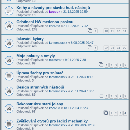
Odpovědi:
19
Knihy a návody pro stavbu hud. nástrojů
Poslední příspěvek od
kocour
«
21.12.2025 19:59
Odpovědi:
10
Odstineni HW medenou paskou
Poslední příspěvek od
kodl258
«
31.10.2025 17:42
Odpovědi:
245
1
10
11
12
13
…
lakování kytary
Poslední příspěvek od
fantomasxxx
«
6.08.2025 20:47
Odpovědi:
495
1
22
23
24
25
…
Moje pokusy a omyly
Poslední příspěvek od
mirostrat
«
9.04.2025 7:38
Odpovědi:
89
1
2
3
4
5
Úprava šachty pro snímač
Poslední příspěvek od
fantomasxxx
«
26.11.2024 8:12
Odpovědi:
3
Design strunných nástrojů
Poslední příspěvek od
fantomasxxx
«
25.11.2024 10:51
Odpovědi:
89
1
2
3
4
5
Rekonstrukce staré jolany
Poslední příspěvek od
kodl258
«
18.11.2024 19:23
Odpovědi:
67
1
2
3
4
Zvětšování otvorů pro ladicí mechaniky
Poslední příspěvek od
fantomasxxx
«
20.08.2024 12:56
Odpovědi:
6