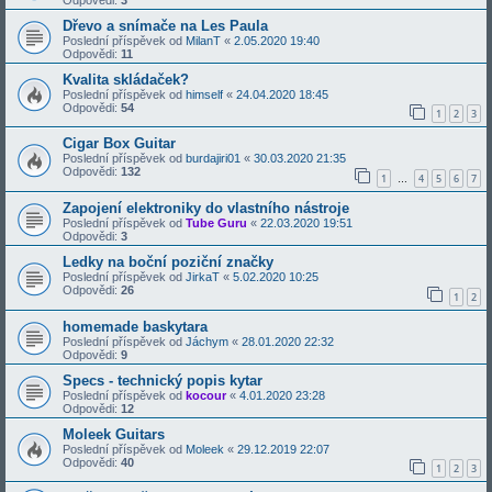
Dřevo a snímače na Les Paula
Poslední příspěvek od
MilanT
«
2.05.2020 19:40
Odpovědi:
11
Kvalita skládaček?
Poslední příspěvek od
himself
«
24.04.2020 18:45
Odpovědi:
54
1
2
3
Cigar Box Guitar
Poslední příspěvek od
burdajiri01
«
30.03.2020 21:35
Odpovědi:
132
1
4
5
6
7
…
Zapojení elektroniky do vlastního nástroje
Poslední příspěvek od
Tube Guru
«
22.03.2020 19:51
Odpovědi:
3
Ledky na boční poziční značky
Poslední příspěvek od
JirkaT
«
5.02.2020 10:25
Odpovědi:
26
1
2
homemade baskytara
Poslední příspěvek od
Jáchym
«
28.01.2020 22:32
Odpovědi:
9
Specs - technický popis kytar
Poslední příspěvek od
kocour
«
4.01.2020 23:28
Odpovědi:
12
Moleek Guitars
Poslední příspěvek od
Moleek
«
29.12.2019 22:07
Odpovědi:
40
1
2
3