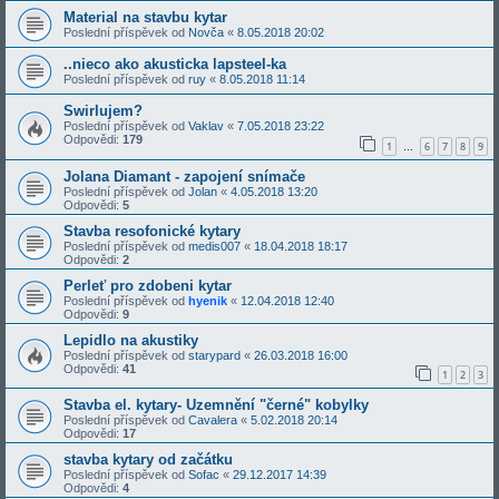
Material na stavbu kytar
Poslední příspěvek od
Novča
«
8.05.2018 20:02
..nieco ako akusticka lapsteel-ka
Poslední příspěvek od
ruy
«
8.05.2018 11:14
Swirlujem?
Poslední příspěvek od
Vaklav
«
7.05.2018 23:22
Odpovědi:
179
1
6
7
8
9
…
Jolana Diamant - zapojení snímače
Poslední příspěvek od
Jolan
«
4.05.2018 13:20
Odpovědi:
5
Stavba resofonické kytary
Poslední příspěvek od
medis007
«
18.04.2018 18:17
Odpovědi:
2
Perleť pro zdobeni kytar
Poslední příspěvek od
hyenik
«
12.04.2018 12:40
Odpovědi:
9
Lepidlo na akustiky
Poslední příspěvek od
starypard
«
26.03.2018 16:00
Odpovědi:
41
1
2
3
Stavba el. kytary- Uzemnění "černé" kobylky
Poslední příspěvek od
Cavalera
«
5.02.2018 20:14
Odpovědi:
17
stavba kytary od začátku
Poslední příspěvek od
Sofac
«
29.12.2017 14:39
Odpovědi:
4