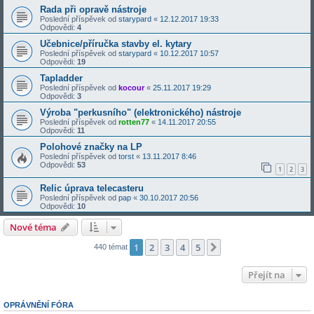
Rada při opravě nástroje
Poslední příspěvek od
starypard
«
12.12.2017 19:33
Odpovědi:
4
Učebnice/příručka stavby el. kytary
Poslední příspěvek od
starypard
«
10.12.2017 10:57
Odpovědi:
19
Tapladder
Poslední příspěvek od
kocour
«
25.11.2017 19:29
Odpovědi:
3
Výroba "perkusního" (elektronického) nástroje
Poslední příspěvek od
rotten77
«
14.11.2017 20:55
Odpovědi:
11
Polohové značky na LP
Poslední příspěvek od
torst
«
13.11.2017 8:46
Odpovědi:
53
1
2
3
Relic úprava telecasteru
Poslední příspěvek od
pap
«
30.10.2017 20:56
Odpovědi:
10
Nové téma
1
2
3
4
5
Další
440 témat
Přejít na
OPRÁVNĚNÍ FÓRA