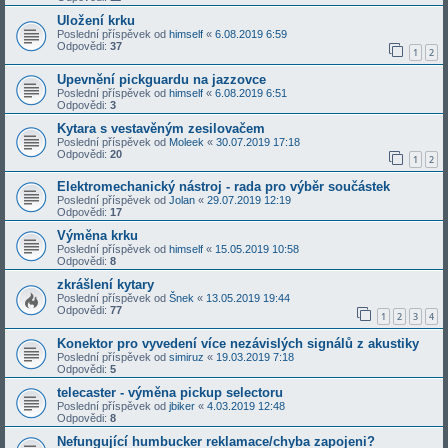
Uložení krku
Poslední příspěvek od
himself
«
6.08.2019 6:59
Odpovědi:
37
1
2
Upevnění pickguardu na jazzovce
Poslední příspěvek od
himself
«
6.08.2019 6:51
Odpovědi:
3
Kytara s vestavěným zesilovačem
Poslední příspěvek od
Moleek
«
30.07.2019 17:18
Odpovědi:
20
1
2
Elektromechanický nástroj - rada pro výběr součástek
Poslední příspěvek od
Jolan
«
29.07.2019 12:19
Odpovědi:
17
Výměna krku
Poslední příspěvek od
himself
«
15.05.2019 10:58
Odpovědi:
8
zkrášlení kytary
Poslední příspěvek od
Šnek
«
13.05.2019 19:44
Odpovědi:
77
1
2
3
4
Konektor pro vyvedení více nezávislých signálů z akustiky
Poslední příspěvek od
simiruz
«
19.03.2019 7:18
Odpovědi:
5
telecaster - výměna pickup selectoru
Poslední příspěvek od
jbiker
«
4.03.2019 12:48
Odpovědi:
8
Nefungující humbucker reklamace/chyba zapojeni?