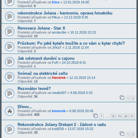
Poslední příspěvek od
Kinx
«
13.01.2019 16:00
Odpovědi:
8
rekonstrukce Jolana - harmonie, oprava hmatniku
Poslední příspěvek od
Pikus
«
13.12.2018 9:35
Odpovědi:
7
Renovace Jolana - Star X
Poslední příspěvek od
arcilucifer
«
10.11.2018 22:23
Odpovědi:
10
Průzkum: Po jaké kytaře toužíte a co vám u kytar chybí?
Poslední příspěvek od
JirkaT
«
2.11.2018 11:04
Odpovědi:
3
Jak odstranit dunění u cajonu
Poslední příspěvek od
Fořt
«
24.10.2018 8:31
Odpovědi:
1
Snímač na elektrické cello
Poslední příspěvek od
Hendrek
«
12.10.2018 15:14
Odpovědi:
14
Rezonátor levně?
Poslední příspěvek od
medis007
«
9.08.2018 5:33
Odpovědi:
36
1
2
Dřevo...
Poslední příspěvek od
kmensik
«
8.08.2018 20:45
Odpovědi:
408
1
18
19
20
21
…
Rekonstrukce Jolany Diskant 2 - žádost o radu
Poslední příspěvek od
kodl258
«
13.07.2018 15:32
Odpovědi:
35
1
2