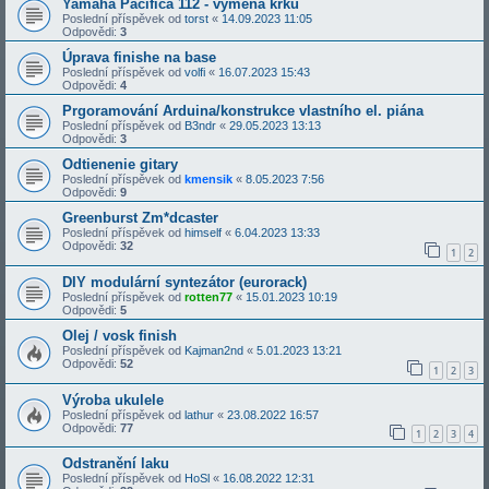
Yamaha Pacifica 112 - výměna krku
Poslední příspěvek od
torst
«
14.09.2023 11:05
Odpovědi:
3
Úprava finishe na base
Poslední příspěvek od
volfi
«
16.07.2023 15:43
Odpovědi:
4
Prgoramování Arduina/konstrukce vlastního el. piána
Poslední příspěvek od
B3ndr
«
29.05.2023 13:13
Odpovědi:
3
Odtienenie gitary
Poslední příspěvek od
kmensik
«
8.05.2023 7:56
Odpovědi:
9
Greenburst Zm*dcaster
Poslední příspěvek od
himself
«
6.04.2023 13:33
Odpovědi:
32
1
2
DIY modulární syntezátor (eurorack)
Poslední příspěvek od
rotten77
«
15.01.2023 10:19
Odpovědi:
5
Olej / vosk finish
Poslední příspěvek od
Kajman2nd
«
5.01.2023 13:21
Odpovědi:
52
1
2
3
Výroba ukulele
Poslední příspěvek od
lathur
«
23.08.2022 16:57
Odpovědi:
77
1
2
3
4
Odstranění laku
Poslední příspěvek od
HoSl
«
16.08.2022 12:31