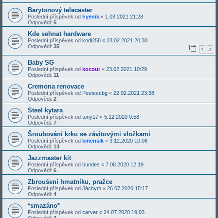
Barytonový telecaster
Poslední příspěvek od
hyenik
«
1.03.2021 21:28
Odpovědi:
5
Kde sehnat hardware
Poslední příspěvek od
kodl258
«
23.02.2021 20:30
Odpovědi:
35
1
2
Baby SG
Poslední příspěvek od
kocour
«
23.02.2021 10:29
Odpovědi:
11
Cremona renovace
Poslední příspěvek od
Peeteecbg
«
22.02.2021 23:38
Odpovědi:
2
Steel kytara
Poslední příspěvek od
tony17
«
5.12.2020 0:58
Odpovědi:
7
Šroubování krku se závitovými vložkami
Poslední příspěvek od
kmensik
«
3.12.2020 10:06
Odpovědi:
13
Jazzmaster kit
Poslední příspěvek od
bundes
«
7.08.2020 12:19
Odpovědi:
6
Zbroušení hmatníku, pražce
Poslední příspěvek od
Jáchym
«
26.07.2020 15:17
Odpovědi:
4
*smazáno*
Poslední příspěvek od
carver
«
24.07.2020 19:03
Odpovědi:
3