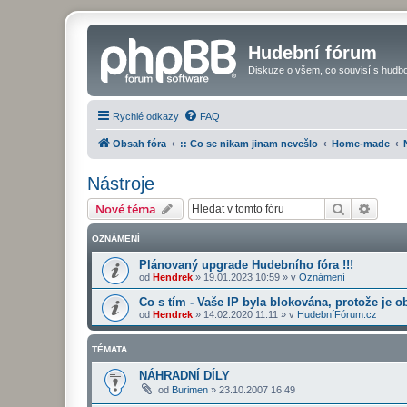
Hudební fórum
Diskuze o všem, co souvisí s hudbo
Rychlé odkazy
FAQ
Obsah fóra
:: Co se nikam jinam nevešlo
Home-made
Nástroje
Hledat
Pokroč
Nové téma
OZNÁMENÍ
Plánovaný upgrade Hudebního fóra !!!
od
Hendrek
»
19.01.2023 10:59
» v
Oznámení
Co s tím - Vaše IP byla blokována, protože je o
od
Hendrek
»
14.02.2020 11:11
» v
HudebníFórum.cz
TÉMATA
NÁHRADNÍ DÍLY
od
Burimen
»
23.10.2007 16:49