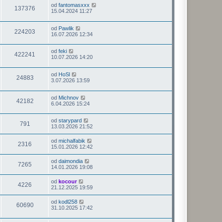
od
fantomasxxx
137376
15.04.2024 11:27
od
Pawlik
224203
16.07.2026 12:34
od
feki
422241
10.07.2026 14:20
od
HoSl
24883
3.07.2026 13:59
od
Michnov
42182
6.04.2026 15:24
od
starypard
791
13.03.2026 21:52
od
michalfabik
2316
15.01.2026 12:42
od
daimondia
7265
14.01.2026 19:08
od
kocour
4226
21.12.2025 19:59
od
kodl258
60690
31.10.2025 17:42