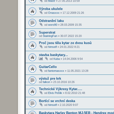
od
Mastr
»
27.05.2013 10:59
Výroba ukulele
od
Onasxxx
»
17.12.2009 21:26
Odstranění laku
od
woro90
»
28.03.2009 15:35
Superstrat
od
StainingFan
»
30.07.2022 15:20
Proč jsou těla kytar ze dvou kusů
od
himself
»
24.01.2022 8:21
stavba baskytary...
od
Kuba
»
14.04.2006 9:54
GuitarCello
od
fantomasxxx
»
11.05.2021 13:28
výstuž pre krk
od
falkon
»
23.10.2016 10:26
Technické Výkresy Kytar.....
od
Elvis Pešlik
»
8.02.2010 21:48
Bortící se vrchní deska
od
himself
»
2.10.2020 9:07
Baskytara Harley Benton MJ-5EB - Hendrex mo