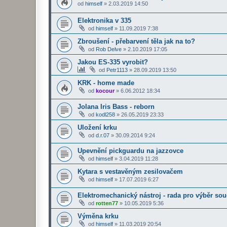
od
himself
»
2.03.2019 14:50
Elektronika v 335
od
himself
»
11.09.2019 7:38
Zbroušení - přebarvení těla jak na to?
od
Rob Delve
»
2.10.2019 17:05
Jakou ES-335 vyrobit?
od
Petr1113
»
28.09.2019 13:50
KRK - home made
od
kocour
»
6.06.2012 18:34
Jolana Iris Bass - reborn
od
kodl258
»
26.05.2019 23:33
Uložení krku
od
d.r.07
»
30.09.2014 9:24
Upevnění pickguardu na jazzovce
od
himself
»
3.04.2019 11:28
Kytara s vestavěným zesilovačem
od
himself
»
17.07.2019 6:27
Elektromechanický nástroj - rada pro výběr sou
od
rotten77
»
10.05.2019 5:36
Výměna krku
od
himself
»
11.03.2019 20:54