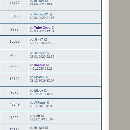
od
himself
22362
24.04.2020 18:45
od
burdajiri01
36153
30.03.2020 21:35
od
Tube Guru
3388
22.03.2020 19:51
od
JirkaT
10082
5.02.2020 10:25
od
Jáchym
4038
28.01.2020 22:32
od
kocour
6098
4.01.2020 23:28
od
Moleek
16121
29.12.2019 22:07
od
bilibov
3070
29.12.2019 16:06
od
AliRaine
42849
29.11.2019 9:01
od
Fořt
7828
11.11.2019 13:04
od
himself
15834