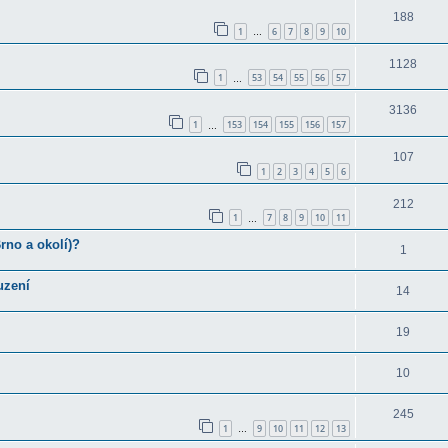
188
1
6
7
8
9
10
…
1128
1
53
54
55
56
57
…
3136
1
153
154
155
156
157
…
107
1
2
3
4
5
6
212
1
7
8
9
10
11
…
rno a okolí)?
1
uzení
14
19
10
245
1
9
10
11
12
13
…