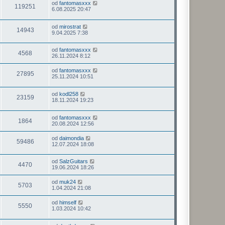
od
fantomasxxx
119251
6.08.2025 20:47
od
mirostrat
14943
9.04.2025 7:38
od
fantomasxxx
4568
26.11.2024 8:12
od
fantomasxxx
27895
25.11.2024 10:51
od
kodl258
23159
18.11.2024 19:23
od
fantomasxxx
1864
20.08.2024 12:56
od
daimondia
59486
12.07.2024 18:08
od
SalzGuitars
4470
19.06.2024 18:26
od
muk24
5703
1.04.2024 21:08
od
himself
5550
1.03.2024 10:42