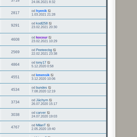
3718
24.06.2021 8:32
od
hyenik
2817
1.03.2021 21:28
od
kodl258
9291
23.02.2021 20:30
od
kocour
4608
23.02.2021 10:29
od
Peeteecbg
2569
22.02.2021 23:38
od
tony17
4864
5.12.2020 0:58
od
kmensik
4551
3.12.2020 10:06
od
bundes
4534
7.08.2020 12:19
od
Jáchym
3734
26.07.2020 15:17
od
carver
3038
24.07.2020 19:03
od
MilanT
4767
2.05.2020 19:40