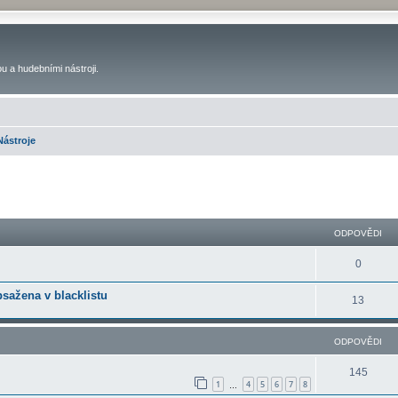
u a hudebními nástroji.
Nástroje
ilé hledání
ODPOVĚDI
0
bsažena v blacklistu
13
ODPOVĚDI
145
1
4
5
6
7
8
…