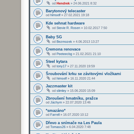
od
Hendrek
»
24.06.2021 8:32
Barytonový telecaster
od
himself
»
27.02.2021 19:18
Kde sehnat hardware
od
Stevie R. Rosen
»
10.02.2017 7:50
Baby SG
od
Bezmozek
»
4.06.2013 13:27
Cremona renovace
od
Peeteecbg
»
21.02.2021 21:10
Steel kytara
od
tony17
»
27.11.2020 19:59
Šroubování krku se závitovými vložkami
od
himself
»
16.11.2020 21:44
Jazzmaster kit
od
slimley
»
15.06.2020 15:09
Zbroušení hmatníku, pražce
od
Jáchym
»
22.07.2020 13:46
*smazáno*
od
Farrell
»
16.07.2020 10:12
Dřevo a snímače na Les Paula
od
Tomass26
»
6.04.2020 7:48