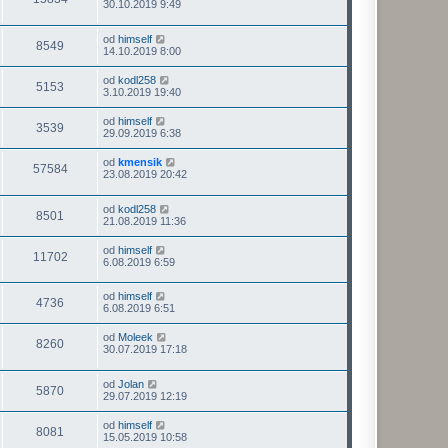
30.10.2019 9:49
od
himself
8549
14.10.2019 8:00
od
kodl258
5153
3.10.2019 19:40
od
himself
3539
29.09.2019 6:38
od
kmensik
57584
23.08.2019 20:42
od
kodl258
8501
21.08.2019 11:36
od
himself
11702
6.08.2019 6:59
od
himself
4736
6.08.2019 6:51
od
Moleek
8260
30.07.2019 17:18
od
Jolan
5870
29.07.2019 12:19
od
himself
8081
15.05.2019 10:58