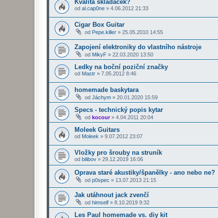
Kvalita skládaček?
od
al.cap0ne
»
4.06.2012 21:33
Cigar Box Guitar
od
Pepe.killer
»
25.05.2010 14:55
Zapojení elektroniky do vlastního nástroje
od
MikyF
»
22.03.2020 13:50
Ledky na boční poziční značky
od
Mastr
»
7.05.2012 8:46
homemade baskytara
od
Jáchym
»
20.01.2020 15:59
Specs - technický popis kytar
od
kocour
»
4.04.2011 20:04
Moleek Guitars
od
Moleek
»
9.07.2012 23:07
Vložky pro šrouby na struník
od
bilibov
»
29.12.2019 16:06
Oprava staré akustiky/španělky - ano nebo ne?
od
p0spec
»
13.07.2013 21:15
Jak utáhnout jack zvenčí
od
himself
»
8.10.2019 9:32
Les Paul homemade vs. diy kit