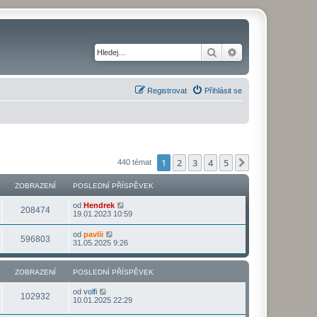
Hledat
Pokročilé hledání
Registrovat
Přihlásit se
1
2
3
4
5
Další
440 témat
ZOBRAZENÍ
POSLEDNÍ PŘÍSPĚVEK
od
Hendrek
208474
19.01.2023 10:59
od
pavlii
596803
31.05.2025 9:26
ZOBRAZENÍ
POSLEDNÍ PŘÍSPĚVEK
od
volfi
102932
10.01.2025 22:29