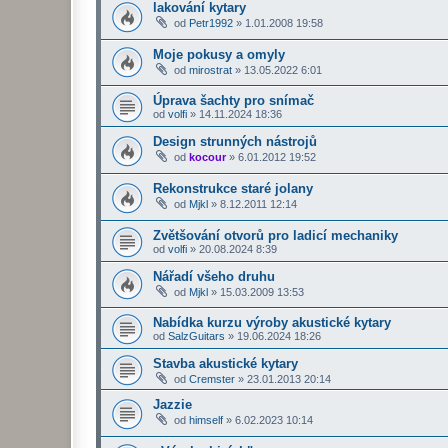
lakování kytary
od
Petr1992
»
1.01.2008 19:58
Moje pokusy a omyly
od
mirostrat
»
13.05.2022 6:01
Úprava šachty pro snímač
od
volfi
»
14.11.2024 18:36
Design strunných nástrojů
od
kocour
»
6.01.2012 19:52
Rekonstrukce staré jolany
od
Mjkl
»
8.12.2011 12:14
Zvětšování otvorů pro ladicí mechaniky
od
volfi
»
20.08.2024 8:39
Nářadí všeho druhu
od
Mjkl
»
15.03.2009 13:53
Nabídka kurzu výroby akustické kytary
od
SalzGuitars
»
19.06.2024 18:26
Stavba akustické kytary
od
Cremster
»
23.01.2013 20:14
Jazzie
od
himself
»
6.02.2023 10:14