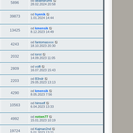
od
deathdrums
5896
28.02.2024 20:58
od
hyenik
39873
1.01.2024 14:44
od
kmensik
13425
8.12.2023 14:49
od
fantomasxxx
4243
18.10.2023 20:30
od
torst
2032
14.09.2023 11:05
od
volfi
2809
16.07.2023 15:43
od
B3ndr
2203
29.05.2023 13:13
od
kmensik
4290
8.05.2023 7:56
od
himself
10563
6.04.2023 13:33
od
rotten77
4992
15.01.2023 10:19
od
Kajman2nd
19724
5.01.2023 13:21