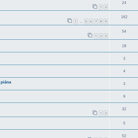
24
1
2
162
1
5
6
7
8
9
…
54
1
2
3
18
3
4
 piána
3
9
32
1
2
5
52