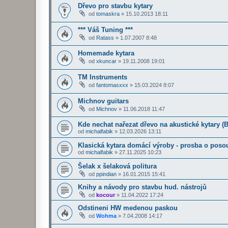
Dřevo pro stavbu kytary
od
tomaskra
»
15.10.2013 18:11
*** Váš Tuning ***
od
Ratass
»
1.07.2007 8:48
Homemade kytara
od
xkuncar
»
19.11.2008 19:01
TM Instruments
od
fantomasxxx
»
15.03.2024 8:07
Michnov guitars
od
Michnov
»
11.06.2018 11:47
Kde nechat nařezat dřevo na akustické kytary (B
od
michalfabik
»
12.03.2026 13:11
Klasická kytara domácí výroby - prosba o poso
od
michalfabik
»
27.11.2025 10:23
Šelak x šelaková politura
od
ppindian
»
16.01.2015 15:41
Knihy a návody pro stavbu hud. nástrojů
od
kocour
»
11.04.2022 17:24
Odstineni HW medenou paskou
od
Wohma
»
7.04.2008 14:17