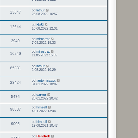
od
lathur
23647
23.08.2022 16:57
od
HoSl
12644
16.08.2022 12:31
od
mirostrat
2940
7.08.2022 19:33
od
mirostrat
16246
11.05.2022 15:59
od
lathur
85331
2.05.2022 10:29
od
fantomasxxx
23424
31.01.2022 10:07
od
carver
5476
28.01.2022 20:42
od
himself
98837
4.01.2022 13:44
od
himself
9005
19.08.2021 10:47
od
Hendrek