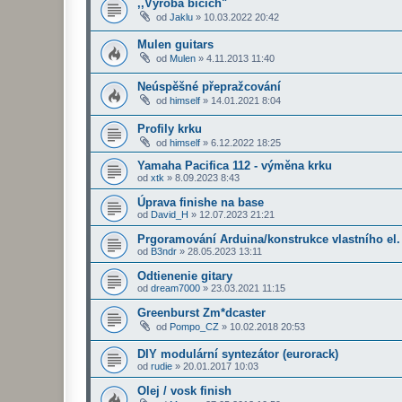
,,Výroba bicích"
od
Jaklu
»
10.03.2022 20:42
Mulen guitars
od
Mulen
»
4.11.2013 11:40
Neúspěšné přepražcování
od
himself
»
14.01.2021 8:04
Profily krku
od
himself
»
6.12.2022 18:25
Yamaha Pacifica 112 - výměna krku
od
xtk
»
8.09.2023 8:43
Úprava finishe na base
od
David_H
»
12.07.2023 21:21
Prgoramování Arduina/konstrukce vlastního el.
od
B3ndr
»
28.05.2023 13:11
Odtienenie gitary
od
dream7000
»
23.03.2021 11:15
Greenburst Zm*dcaster
od
Pompo_CZ
»
10.02.2018 20:53
DIY modulární syntezátor (eurorack)
od
rudie
»
20.01.2017 10:03
Olej / vosk finish