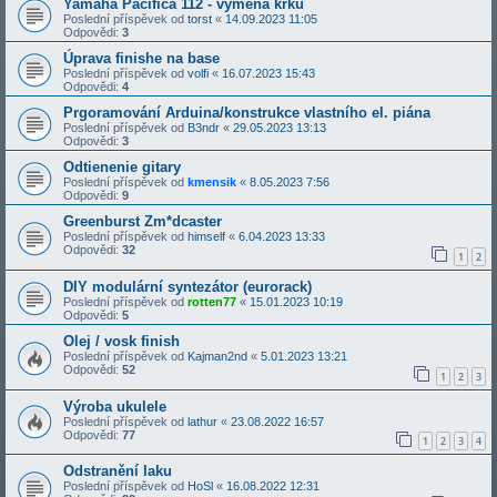
Yamaha Pacifica 112 - výměna krku
Poslední příspěvek od
torst
«
14.09.2023 11:05
Odpovědi:
3
Úprava finishe na base
Poslední příspěvek od
volfi
«
16.07.2023 15:43
Odpovědi:
4
Prgoramování Arduina/konstrukce vlastního el. piána
Poslední příspěvek od
B3ndr
«
29.05.2023 13:13
Odpovědi:
3
Odtienenie gitary
Poslední příspěvek od
kmensik
«
8.05.2023 7:56
Odpovědi:
9
Greenburst Zm*dcaster
Poslední příspěvek od
himself
«
6.04.2023 13:33
Odpovědi:
32
1
2
DIY modulární syntezátor (eurorack)
Poslední příspěvek od
rotten77
«
15.01.2023 10:19
Odpovědi:
5
Olej / vosk finish
Poslední příspěvek od
Kajman2nd
«
5.01.2023 13:21
Odpovědi:
52
1
2
3
Výroba ukulele
Poslední příspěvek od
lathur
«
23.08.2022 16:57
Odpovědi:
77
1
2
3
4
Odstranění laku
Poslední příspěvek od
HoSl
«
16.08.2022 12:31