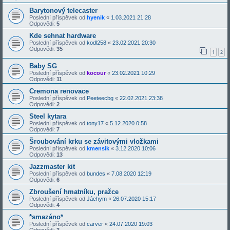
Barytonový telecaster
Poslední příspěvek od
hyenik
«
1.03.2021 21:28
Odpovědi:
5
Kde sehnat hardware
Poslední příspěvek od
kodl258
«
23.02.2021 20:30
Odpovědi:
35
1
2
Baby SG
Poslední příspěvek od
kocour
«
23.02.2021 10:29
Odpovědi:
11
Cremona renovace
Poslední příspěvek od
Peeteecbg
«
22.02.2021 23:38
Odpovědi:
2
Steel kytara
Poslední příspěvek od
tony17
«
5.12.2020 0:58
Odpovědi:
7
Šroubování krku se závitovými vložkami
Poslední příspěvek od
kmensik
«
3.12.2020 10:06
Odpovědi:
13
Jazzmaster kit
Poslední příspěvek od
bundes
«
7.08.2020 12:19
Odpovědi:
6
Zbroušení hmatníku, pražce
Poslední příspěvek od
Jáchym
«
26.07.2020 15:17
Odpovědi:
4
*smazáno*
Poslední příspěvek od
carver
«
24.07.2020 19:03
Odpovědi:
3