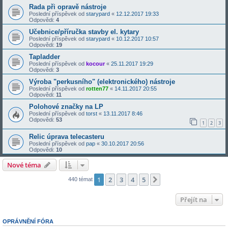
Rada při opravě nástroje
Poslední příspěvek od
starypard
«
12.12.2017 19:33
Odpovědi:
4
Učebnice/příručka stavby el. kytary
Poslední příspěvek od
starypard
«
10.12.2017 10:57
Odpovědi:
19
Tapladder
Poslední příspěvek od
kocour
«
25.11.2017 19:29
Odpovědi:
3
Výroba "perkusního" (elektronického) nástroje
Poslední příspěvek od
rotten77
«
14.11.2017 20:55
Odpovědi:
11
Polohové značky na LP
Poslední příspěvek od
torst
«
13.11.2017 8:46
Odpovědi:
53
1
2
3
Relic úprava telecasteru
Poslední příspěvek od
pap
«
30.10.2017 20:56
Odpovědi:
10
Nové téma
1
2
3
4
5
Další
440 témat
Přejít na
OPRÁVNĚNÍ FÓRA