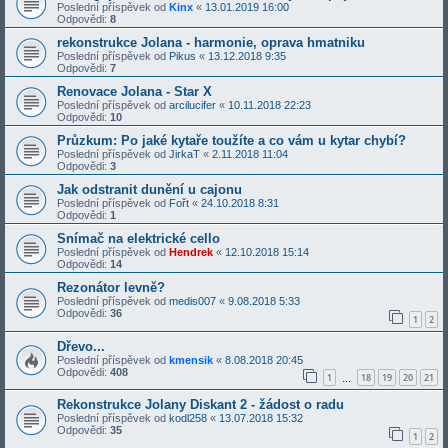
Poslední příspěvek od
Kinx
«
13.01.2019 16:00
Odpovědi:
8
rekonstrukce Jolana - harmonie, oprava hmatniku
Poslední příspěvek od
Pikus
«
13.12.2018 9:35
Odpovědi:
7
Renovace Jolana - Star X
Poslední příspěvek od
arcilucifer
«
10.11.2018 22:23
Odpovědi:
10
Průzkum: Po jaké kytaře toužíte a co vám u kytar chybí?
Poslední příspěvek od
JirkaT
«
2.11.2018 11:04
Odpovědi:
3
Jak odstranit dunění u cajonu
Poslední příspěvek od
Fořt
«
24.10.2018 8:31
Odpovědi:
1
Snímač na elektrické cello
Poslední příspěvek od
Hendrek
«
12.10.2018 15:14
Odpovědi:
14
Rezonátor levně?
Poslední příspěvek od
medis007
«
9.08.2018 5:33
Odpovědi:
36
1
2
Dřevo...
Poslední příspěvek od
kmensik
«
8.08.2018 20:45
Odpovědi:
408
1
18
19
20
21
…
Rekonstrukce Jolany Diskant 2 - žádost o radu
Poslední příspěvek od
kodl258
«
13.07.2018 15:32
Odpovědi:
35
1
2