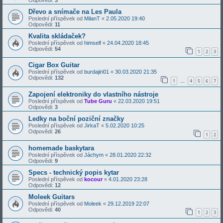
Dřevo a snímače na Les Paula
Poslední příspěvek od
MilanT
«
2.05.2020 19:40
Odpovědi:
11
Kvalita skládaček?
Poslední příspěvek od
himself
«
24.04.2020 18:45
Odpovědi:
54
1
2
3
Cigar Box Guitar
Poslední příspěvek od
burdajiri01
«
30.03.2020 21:35
Odpovědi:
132
1
4
5
6
7
…
Zapojení elektroniky do vlastního nástroje
Poslední příspěvek od
Tube Guru
«
22.03.2020 19:51
Odpovědi:
3
Ledky na boční poziční značky
Poslední příspěvek od
JirkaT
«
5.02.2020 10:25
Odpovědi:
26
1
2
homemade baskytara
Poslední příspěvek od
Jáchym
«
28.01.2020 22:32
Odpovědi:
9
Specs - technický popis kytar
Poslední příspěvek od
kocour
«
4.01.2020 23:28
Odpovědi:
12
Moleek Guitars
Poslední příspěvek od
Moleek
«
29.12.2019 22:07
Odpovědi:
40
1
2
3