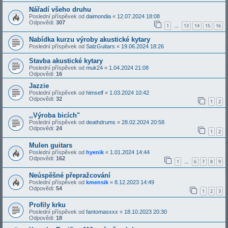
Nářadí všeho druhu
Poslední příspěvek od
daimondia
«
12.07.2024 18:08
Odpovědi:
307
1
13
14
15
16
…
Nabídka kurzu výroby akustické kytary
Poslední příspěvek od
SalzGuitars
«
19.06.2024 18:26
Stavba akustické kytary
Poslední příspěvek od
muk24
«
1.04.2024 21:08
Odpovědi:
16
Jazzie
Poslední příspěvek od
himself
«
1.03.2024 10:42
Odpovědi:
32
1
2
,,Výroba bicích"
Poslední příspěvek od
deathdrums
«
28.02.2024 20:58
Odpovědi:
24
1
2
Mulen guitars
Poslední příspěvek od
hyenik
«
1.01.2024 14:44
Odpovědi:
162
1
6
7
8
9
…
Neúspěšné přepražcování
Poslední příspěvek od
kmensik
«
8.12.2023 14:49
Odpovědi:
54
1
2
3
Profily krku
Poslední příspěvek od
fantomasxxx
«
18.10.2023 20:30
Odpovědi:
18