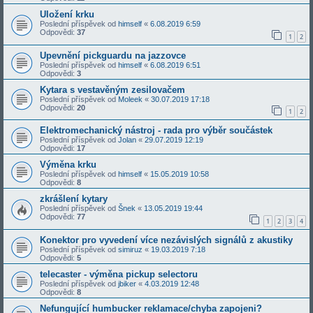
Uložení krku
Poslední příspěvek od
himself
«
6.08.2019 6:59
Odpovědi:
37
1
2
Upevnění pickguardu na jazzovce
Poslední příspěvek od
himself
«
6.08.2019 6:51
Odpovědi:
3
Kytara s vestavěným zesilovačem
Poslední příspěvek od
Moleek
«
30.07.2019 17:18
Odpovědi:
20
1
2
Elektromechanický nástroj - rada pro výběr součástek
Poslední příspěvek od
Jolan
«
29.07.2019 12:19
Odpovědi:
17
Výměna krku
Poslední příspěvek od
himself
«
15.05.2019 10:58
Odpovědi:
8
zkrášlení kytary
Poslední příspěvek od
Šnek
«
13.05.2019 19:44
Odpovědi:
77
1
2
3
4
Konektor pro vyvedení více nezávislých signálů z akustiky
Poslední příspěvek od
simiruz
«
19.03.2019 7:18
Odpovědi:
5
telecaster - výměna pickup selectoru
Poslední příspěvek od
jbiker
«
4.03.2019 12:48
Odpovědi:
8
Nefungující humbucker reklamace/chyba zapojeni?