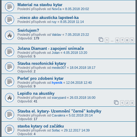
Material na stavbu kytar
Poslední příspěvek od
Novča
«
8.05.2018 20:02
..nieco ako akusticka lapsteel-ka
Poslední příspěvek od
ruy
«
8.05.2018 11:14
Swirlujem?
Poslední příspěvek od
Vaklav
«
7.05.2018 23:22
Odpovědi:
179
1
6
7
8
9
…
Jolana Diamant - zapojení snímače
Poslední příspěvek od
Jolan
«
4.05.2018 13:20
Odpovědi:
5
Stavba resofonické kytary
Poslední příspěvek od
medis007
«
18.04.2018 18:17
Odpovědi:
2
Perleť pro zdobeni kytar
Poslední příspěvek od
hyenik
«
12.04.2018 12:40
Odpovědi:
9
Lepidlo na akustiky
Poslední příspěvek od
starypard
«
26.03.2018 16:00
Odpovědi:
41
1
2
3
Stavba el. kytary- Uzemnění "černé" kobylky
Poslední příspěvek od
Cavalera
«
5.02.2018 20:14
Odpovědi:
17
stavba kytary od začátku
Poslední příspěvek od
Sofac
«
29.12.2017 14:39
Odpovědi:
4