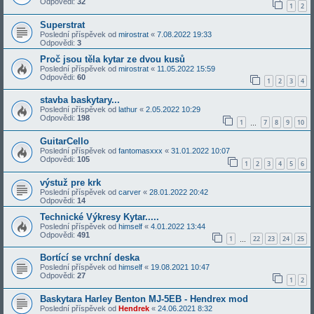
Odpovědi:
32
1
2
Superstrat
Poslední příspěvek od
mirostrat
«
7.08.2022 19:33
Odpovědi:
3
Proč jsou těla kytar ze dvou kusů
Poslední příspěvek od
mirostrat
«
11.05.2022 15:59
Odpovědi:
60
1
2
3
4
stavba baskytary...
Poslední příspěvek od
lathur
«
2.05.2022 10:29
Odpovědi:
198
1
7
8
9
10
…
GuitarCello
Poslední příspěvek od
fantomasxxx
«
31.01.2022 10:07
Odpovědi:
105
1
2
3
4
5
6
výstuž pre krk
Poslední příspěvek od
carver
«
28.01.2022 20:42
Odpovědi:
14
Technické Výkresy Kytar.....
Poslední příspěvek od
himself
«
4.01.2022 13:44
Odpovědi:
491
1
22
23
24
25
…
Bortící se vrchní deska
Poslední příspěvek od
himself
«
19.08.2021 10:47
Odpovědi:
27
1
2
Baskytara Harley Benton MJ-5EB - Hendrex mod
Poslední příspěvek od
Hendrek
«
24.06.2021 8:32