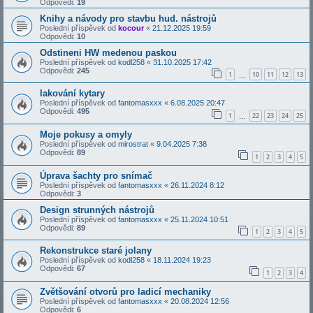
Odpovědi:
19
Knihy a návody pro stavbu hud. nástrojů
Poslední příspěvek od
kocour
«
21.12.2025 19:59
Odpovědi:
10
Odstineni HW medenou paskou
Poslední příspěvek od
kodl258
«
31.10.2025 17:42
Odpovědi:
245
1
10
11
12
13
…
lakování kytary
Poslední příspěvek od
fantomasxxx
«
6.08.2025 20:47
Odpovědi:
495
1
22
23
24
25
…
Moje pokusy a omyly
Poslední příspěvek od
mirostrat
«
9.04.2025 7:38
Odpovědi:
89
1
2
3
4
5
Úprava šachty pro snímač
Poslední příspěvek od
fantomasxxx
«
26.11.2024 8:12
Odpovědi:
3
Design strunných nástrojů
Poslední příspěvek od
fantomasxxx
«
25.11.2024 10:51
Odpovědi:
89
1
2
3
4
5
Rekonstrukce staré jolany
Poslední příspěvek od
kodl258
«
18.11.2024 19:23
Odpovědi:
67
1
2
3
4
Zvětšování otvorů pro ladicí mechaniky
Poslední příspěvek od
fantomasxxx
«
20.08.2024 12:56
Odpovědi:
6