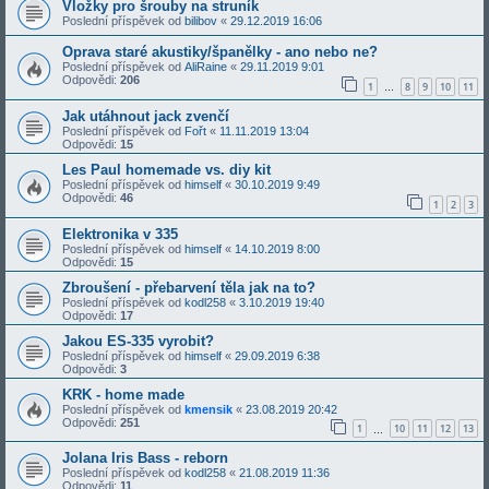
Vložky pro šrouby na struník
Poslední příspěvek od
bilibov
«
29.12.2019 16:06
Oprava staré akustiky/španělky - ano nebo ne?
Poslední příspěvek od
AliRaine
«
29.11.2019 9:01
Odpovědi:
206
1
8
9
10
11
…
Jak utáhnout jack zvenčí
Poslední příspěvek od
Fořt
«
11.11.2019 13:04
Odpovědi:
15
Les Paul homemade vs. diy kit
Poslední příspěvek od
himself
«
30.10.2019 9:49
Odpovědi:
46
1
2
3
Elektronika v 335
Poslední příspěvek od
himself
«
14.10.2019 8:00
Odpovědi:
15
Zbroušení - přebarvení těla jak na to?
Poslední příspěvek od
kodl258
«
3.10.2019 19:40
Odpovědi:
17
Jakou ES-335 vyrobit?
Poslední příspěvek od
himself
«
29.09.2019 6:38
Odpovědi:
3
KRK - home made
Poslední příspěvek od
kmensik
«
23.08.2019 20:42
Odpovědi:
251
1
10
11
12
13
…
Jolana Iris Bass - reborn
Poslední příspěvek od
kodl258
«
21.08.2019 11:36
Odpovědi:
11