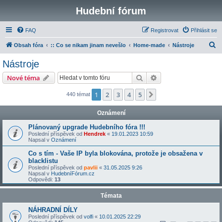
Hudební fórum
FAQ
Registrovat
Přihlásit se
H
Obsah fóra
:: Co se nikam jinam nevešlo
Home-made
Nástroje
l
Nástroje
e
Hledat
Pokročilé hledání
Nové téma
d
a
1
2
3
4
5
Další
440 témat
t
Oznámení
Plánovaný upgrade Hudebního fóra !!!
Poslední příspěvek od
Hendrek
«
19.01.2023 10:59
Napsal v
Oznámení
Co s tím - Vaše IP byla blokována, protože je obsažena v
blacklistu
Poslední příspěvek od
pavlii
«
31.05.2025 9:26
Napsal v
HudebníFórum.cz
Odpovědi:
13
Témata
NÁHRADNÍ DÍLY
Poslední příspěvek od
volfi
«
10.01.2025 22:29