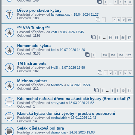
Odpovědi:
145
1
5
6
7
8
…
Dřevo pro stavbu kytary
Poslední příspěvek od
fantomasxxx
«
15.04.2024 11:27
Odpovědi:
188
1
7
8
9
10
…
*** Váš Tuning ***
Poslední příspěvek od
volfi
«
9.08.2026 17:45
Odpovědi:
1130
1
54
55
56
57
…
Homemade kytara
Poslední příspěvek od
feki
«
10.07.2026 14:20
Odpovědi:
3136
1
154
155
156
157
…
TM Instruments
Poslední příspěvek od
HoSl
«
3.07.2026 13:59
Odpovědi:
107
1
2
3
4
5
6
Michnov guitars
Poslední příspěvek od
Michnov
«
6.04.2026 15:24
Odpovědi:
212
1
8
9
10
11
…
Kde nechat nařezat dřevo na akustické kytary (Brno a okolí)?
Poslední příspěvek od
starypard
«
13.03.2026 21:52
Odpovědi:
1
Klasická kytara domácí výroby - prosba o posouzení
Poslední příspěvek od
michalfabik
«
15.01.2026 12:42
Odpovědi:
14
Šelak x šelaková politura
Poslední příspěvek od
daimondia
«
14.01.2026 19:08