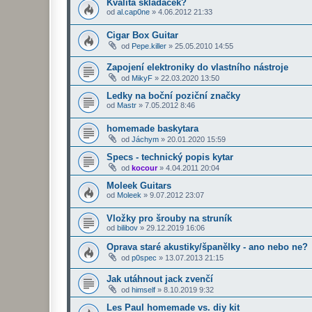
Kvalita skládaček?
od
al.cap0ne
»
4.06.2012 21:33
Cigar Box Guitar
od
Pepe.killer
»
25.05.2010 14:55
Zapojení elektroniky do vlastního nástroje
od
MikyF
»
22.03.2020 13:50
Ledky na boční poziční značky
od
Mastr
»
7.05.2012 8:46
homemade baskytara
od
Jáchym
»
20.01.2020 15:59
Specs - technický popis kytar
od
kocour
»
4.04.2011 20:04
Moleek Guitars
od
Moleek
»
9.07.2012 23:07
Vložky pro šrouby na struník
od
bilibov
»
29.12.2019 16:06
Oprava staré akustiky/španělky - ano nebo ne?
od
p0spec
»
13.07.2013 21:15
Jak utáhnout jack zvenčí
od
himself
»
8.10.2019 9:32
Les Paul homemade vs. diy kit