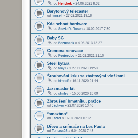
od
Hendrek
»
24.06.2021 8:32
Barytonový telecaster
od
himself
»
27.02.2021 19:18
Kde sehnat hardware
od
Stevie R. Rosen
»
10.02.2017 7:50
Baby SG
od
Bezmozek
»
4.06.2013 13:27
Cremona renovace
od
Peeteecbg
»
21.02.2021 21:10
Steel kytara
od
tony17
»
27.11.2020 19:59
Šroubování krku se závitovými vložkami
od
himself
»
16.11.2020 21:44
Jazzmaster kit
od
slimley
»
15.06.2020 15:09
Zbroušení hmatníku, pražce
od
Jáchym
»
22.07.2020 13:46
*smazáno*
od
Farrell
»
16.07.2020 10:12
Dřevo a snímače na Les Paula
od
Tomass26
»
6.04.2020 7:48