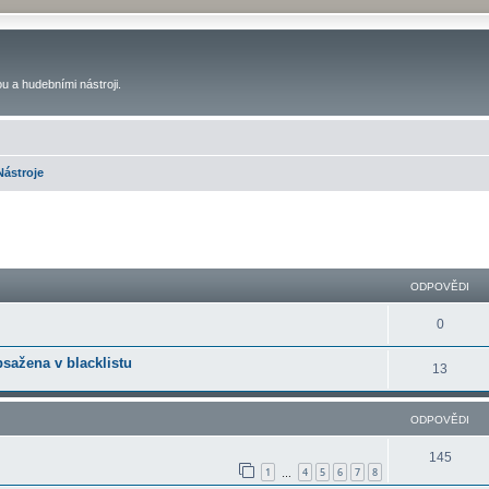
u a hudebními nástroji.
Nástroje
ilé hledání
ODPOVĚDI
0
bsažena v blacklistu
13
ODPOVĚDI
145
1
4
5
6
7
8
…