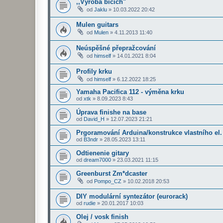
,,Výroba bicích"
od
Jaklu
»
10.03.2022 20:42
Mulen guitars
od
Mulen
»
4.11.2013 11:40
Neúspěšné přepražcování
od
himself
»
14.01.2021 8:04
Profily krku
od
himself
»
6.12.2022 18:25
Yamaha Pacifica 112 - výměna krku
od
xtk
»
8.09.2023 8:43
Úprava finishe na base
od
David_H
»
12.07.2023 21:21
Prgoramování Arduina/konstrukce vlastního el.
od
B3ndr
»
28.05.2023 13:11
Odtienenie gitary
od
dream7000
»
23.03.2021 11:15
Greenburst Zm*dcaster
od
Pompo_CZ
»
10.02.2018 20:53
DIY modulární syntezátor (eurorack)
od
rudie
»
20.01.2017 10:03
Olej / vosk finish