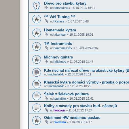
Dřevo pro stavbu kytary
od
tomaskra
»
15.10.2013 18:11
*** Váš Tuning ***
od
Ratass
»
1.07.2007 8:48
Homemade kytara
od
xkuncar
»
19.11.2008 19:01
TM Instruments
od
fantomasxxx
»
15.03.2024 8:07
Michnov guitars
od
Michnov
»
11.06.2018 11:47
Kde nechat nařezat dřevo na akustické kytary (B
od
michalfabik
»
12.03.2026 13:11
Klasická kytara domácí výroby - prosba o poso
od
michalfabik
»
27.11.2025 10:23
Šelak x šelaková politura
od
ppindian
»
16.01.2015 15:41
Knihy a návody pro stavbu hud. nástrojů
od
kocour
»
11.04.2022 17:24
Odstineni HW medenou paskou
od
Wohma
»
7.04.2008 14:17