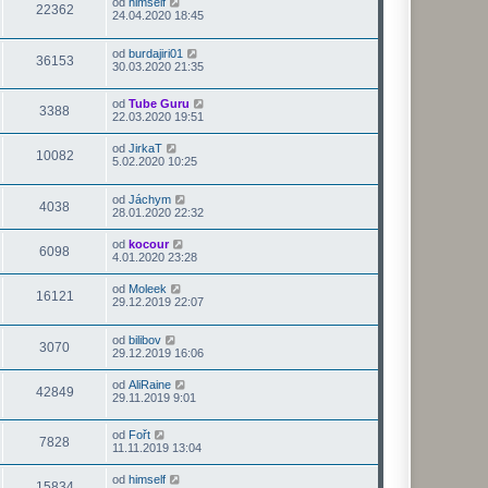
od
himself
22362
24.04.2020 18:45
od
burdajiri01
36153
30.03.2020 21:35
od
Tube Guru
3388
22.03.2020 19:51
od
JirkaT
10082
5.02.2020 10:25
od
Jáchym
4038
28.01.2020 22:32
od
kocour
6098
4.01.2020 23:28
od
Moleek
16121
29.12.2019 22:07
od
bilibov
3070
29.12.2019 16:06
od
AliRaine
42849
29.11.2019 9:01
od
Fořt
7828
11.11.2019 13:04
od
himself
15834