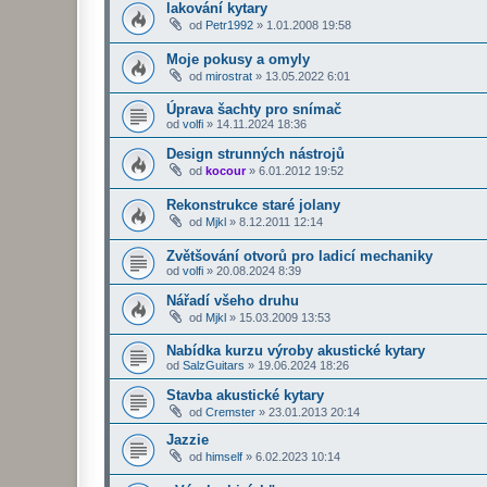
lakování kytary
od
Petr1992
»
1.01.2008 19:58
Moje pokusy a omyly
od
mirostrat
»
13.05.2022 6:01
Úprava šachty pro snímač
od
volfi
»
14.11.2024 18:36
Design strunných nástrojů
od
kocour
»
6.01.2012 19:52
Rekonstrukce staré jolany
od
Mjkl
»
8.12.2011 12:14
Zvětšování otvorů pro ladicí mechaniky
od
volfi
»
20.08.2024 8:39
Nářadí všeho druhu
od
Mjkl
»
15.03.2009 13:53
Nabídka kurzu výroby akustické kytary
od
SalzGuitars
»
19.06.2024 18:26
Stavba akustické kytary
od
Cremster
»
23.01.2013 20:14
Jazzie
od
himself
»
6.02.2023 10:14