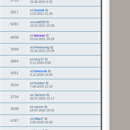
3718
24.06.2021 8:32
od
hyenik
2817
1.03.2021 21:28
od
kodl258
9291
23.02.2021 20:30
od
kocour
4608
23.02.2021 10:29
od
Peeteecbg
2569
22.02.2021 23:38
od
tony17
4864
5.12.2020 0:58
od
kmensik
4551
3.12.2020 10:06
od
bundes
4534
7.08.2020 12:19
od
Jáchym
3734
26.07.2020 15:17
od
carver
3038
24.07.2020 19:03
od
MilanT
4767
2.05.2020 19:40