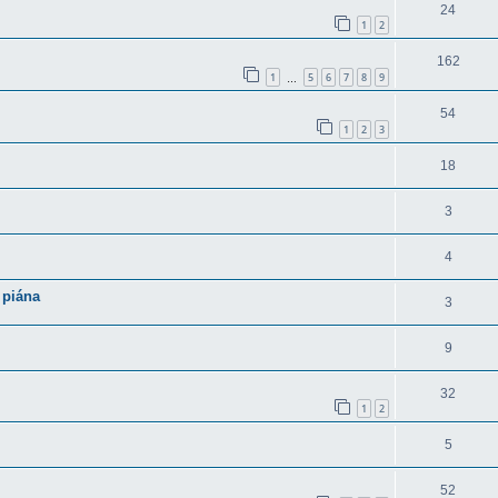
24
1
2
162
1
5
6
7
8
9
…
54
1
2
3
18
3
4
 piána
3
9
32
1
2
5
52