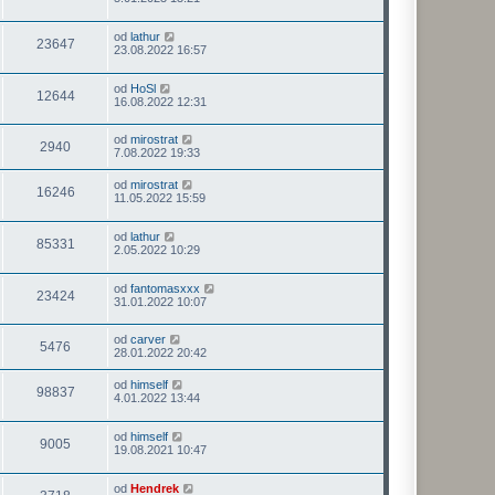
od
lathur
23647
23.08.2022 16:57
od
HoSl
12644
16.08.2022 12:31
od
mirostrat
2940
7.08.2022 19:33
od
mirostrat
16246
11.05.2022 15:59
od
lathur
85331
2.05.2022 10:29
od
fantomasxxx
23424
31.01.2022 10:07
od
carver
5476
28.01.2022 20:42
od
himself
98837
4.01.2022 13:44
od
himself
9005
19.08.2021 10:47
od
Hendrek