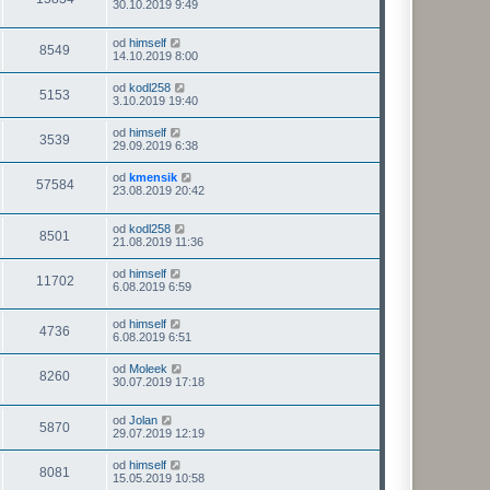
30.10.2019 9:49
od
himself
8549
14.10.2019 8:00
od
kodl258
5153
3.10.2019 19:40
od
himself
3539
29.09.2019 6:38
od
kmensik
57584
23.08.2019 20:42
od
kodl258
8501
21.08.2019 11:36
od
himself
11702
6.08.2019 6:59
od
himself
4736
6.08.2019 6:51
od
Moleek
8260
30.07.2019 17:18
od
Jolan
5870
29.07.2019 12:19
od
himself
8081
15.05.2019 10:58