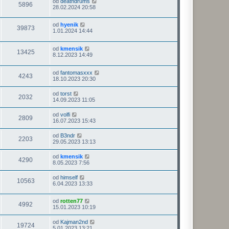
od
deathdrums
5896
28.02.2024 20:58
od
hyenik
39873
1.01.2024 14:44
od
kmensik
13425
8.12.2023 14:49
od
fantomasxxx
4243
18.10.2023 20:30
od
torst
2032
14.09.2023 11:05
od
volfi
2809
16.07.2023 15:43
od
B3ndr
2203
29.05.2023 13:13
od
kmensik
4290
8.05.2023 7:56
od
himself
10563
6.04.2023 13:33
od
rotten77
4992
15.01.2023 10:19
od
Kajman2nd
19724
5.01.2023 13:21