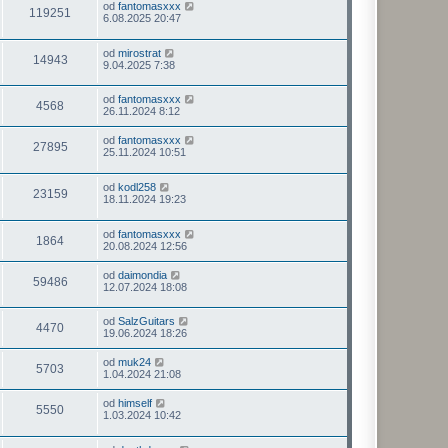
od
fantomasxxx
119251
6.08.2025 20:47
od
mirostrat
14943
9.04.2025 7:38
od
fantomasxxx
4568
26.11.2024 8:12
od
fantomasxxx
27895
25.11.2024 10:51
od
kodl258
23159
18.11.2024 19:23
od
fantomasxxx
1864
20.08.2024 12:56
od
daimondia
59486
12.07.2024 18:08
od
SalzGuitars
4470
19.06.2024 18:26
od
muk24
5703
1.04.2024 21:08
od
himself
5550
1.03.2024 10:42