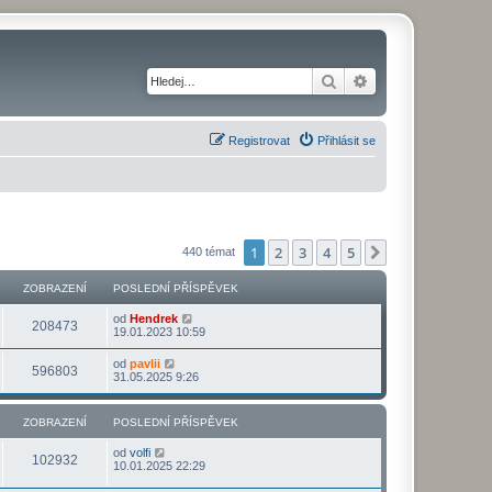
Hledat
Pokročilé hledání
Registrovat
Přihlásit se
1
2
3
4
5
Další
440 témat
ZOBRAZENÍ
POSLEDNÍ PŘÍSPĚVEK
od
Hendrek
208473
19.01.2023 10:59
od
pavlii
596803
31.05.2025 9:26
ZOBRAZENÍ
POSLEDNÍ PŘÍSPĚVEK
od
volfi
102932
10.01.2025 22:29