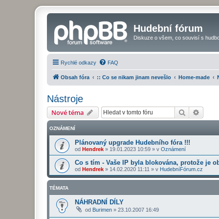
Hudební fórum
Diskuze o všem, co souvisí s hudbo
Rychlé odkazy
FAQ
Obsah fóra
:: Co se nikam jinam nevešlo
Home-made
Nástroje
Hledat
Pokroč
Nové téma
OZNÁMENÍ
Plánovaný upgrade Hudebního fóra !!!
od
Hendrek
»
19.01.2023 10:59
» v
Oznámení
Co s tím - Vaše IP byla blokována, protože je o
od
Hendrek
»
14.02.2020 11:11
» v
HudebníFórum.cz
TÉMATA
NÁHRADNÍ DÍLY
od
Burimen
»
23.10.2007 16:49