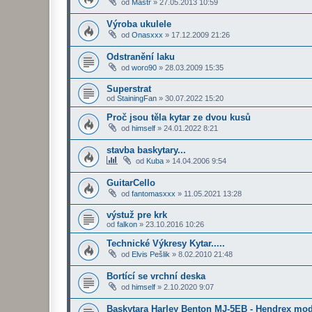
od
Mastr
»
27.05.2013 10:59
Výroba ukulele
od
Onasxxx
»
17.12.2009 21:26
Odstranění laku
od
woro90
»
28.03.2009 15:35
Superstrat
od
StainingFan
»
30.07.2022 15:20
Proč jsou těla kytar ze dvou kusů
od
himself
»
24.01.2022 8:21
stavba baskytary...
od
Kuba
»
14.04.2006 9:54
GuitarCello
od
fantomasxxx
»
11.05.2021 13:28
výstuž pre krk
od
falkon
»
23.10.2016 10:26
Technické Výkresy Kytar.....
od
Elvis Pešlik
»
8.02.2010 21:48
Bortící se vrchní deska
od
himself
»
2.10.2020 9:07
Baskytara Harley Benton MJ-5EB - Hendrex mo