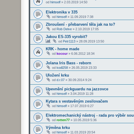
od
himself
»
2.03.2019 14:50
Elektronika v 335
od
himself
»
11.09.2019 7:38
Zbroušení - přebarvení těla jak na to?
od
Rob Delve
»
2.10.2019 17:05
Jakou ES-335 vyrobit?
od
Petr1113
»
28.09.2019 13:50
KRK - home made
od
kocour
»
6.06.2012 18:34
Jolana Iris Bass - reborn
od
kodl258
»
26.05.2019 23:33
Uložení krku
od
d.r.07
»
30.09.2014 9:24
Upevnění pickguardu na jazzovce
od
himself
»
3.04.2019 11:28
Kytara s vestavěným zesilovačem
od
himself
»
17.07.2019 6:27
Elektromechanický nástroj - rada pro výběr sou
od
rotten77
»
10.05.2019 5:36
Výměna krku
od
himself
»
11.03.2019 20:54