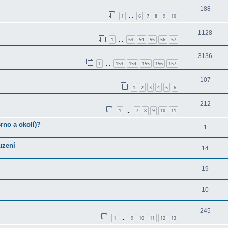
188
1
6
7
8
9
10
…
1128
1
53
54
55
56
57
…
3136
1
153
154
155
156
157
…
107
1
2
3
4
5
6
212
1
7
8
9
10
11
…
rno a okolí)?
1
uzení
14
19
10
245
1
9
10
11
12
13
…