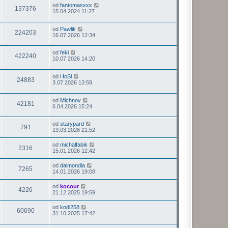
od
fantomasxxx
137376
15.04.2024 11:27
od
Pawlik
224203
16.07.2026 12:34
od
feki
422240
10.07.2026 14:20
od
HoSl
24883
3.07.2026 13:59
od
Michnov
42181
6.04.2026 15:24
od
starypard
791
13.03.2026 21:52
od
michalfabik
2316
15.01.2026 12:42
od
daimondia
7265
14.01.2026 19:08
od
kocour
4226
21.12.2025 19:59
od
kodl258
60690
31.10.2025 17:42