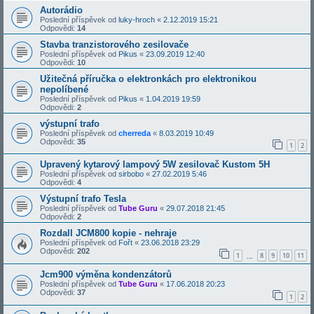
Autorádio
Poslední příspěvek od
luky-hroch
«
2.12.2019 15:21
Odpovědi:
14
Stavba tranzistorového zesilovače
Poslední příspěvek od
Pikus
«
23.09.2019 12:40
Odpovědi:
10
Užitečná příručka o elektronkách pro elektronikou
nepolíbené
Poslední příspěvek od
Pikus
«
1.04.2019 19:59
Odpovědi:
2
výstupní trafo
Poslední příspěvek od
cherreda
«
8.03.2019 10:49
Odpovědi:
35
1
2
Upravený kytarový lampový 5W zesilovač Kustom 5H
Poslední příspěvek od
sirbobo
«
27.02.2019 5:46
Odpovědi:
4
Výstupní trafo Tesla
Poslední příspěvek od
Tube Guru
«
29.07.2018 21:45
Odpovědi:
2
Rozdall JCM800 kopie - nehraje
Poslední příspěvek od
Fořt
«
23.06.2018 23:29
Odpovědi:
202
1
8
9
10
11
…
Jcm900 výměna kondenzátorů
Poslední příspěvek od
Tube Guru
«
17.06.2018 20:23
Odpovědi:
37
1
2