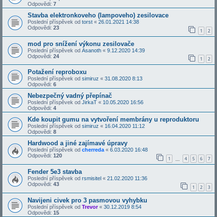
Odpovědi:
7
Stavba elektronkoveho (lampoveho) zesilovace
Poslední příspěvek od
torst
«
26.01.2021 14:38
Odpovědi:
23
1
2
mod pro snížení výkonu zesilovače
Poslední příspěvek od
Asanoth
«
9.12.2020 14:39
Odpovědi:
24
1
2
Potažení reproboxu
Poslední příspěvek od
simiruz
«
31.08.2020 8:13
Odpovědi:
6
Nebezpečný vadný přepínač
Poslední příspěvek od
JirkaT
«
10.05.2020 16:56
Odpovědi:
4
Kde koupit gumu na vytvoření membrány u reproduktoru
Poslední příspěvek od
simiruz
«
16.04.2020 11:12
Odpovědi:
8
Hardwood a jiné zajímavé úpravy
Poslední příspěvek od
cherreda
«
6.03.2020 16:48
Odpovědi:
120
1
4
5
6
7
…
Fender 5e3 stavba
Poslední příspěvek od
rsmisitel
«
21.02.2020 11:36
Odpovědi:
43
1
2
3
Navijeni civek pro 3 pasmovou vyhybku
Poslední příspěvek od
Trevor
«
30.12.2019 8:54
Odpovědi:
15