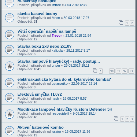
Buskerský bastlapce
Poslední příspěvek od
litrfree
«
4.04.2018 6:33
stavba basové bedny
Poslední příspěvek od
Moon
«
30.03.2018 17:27
Odpovědi:
31
1
2
Větší operační napětí na lampě
Poslední příspěvek od
Trevor
«
23.01.2018 21:54
Odpovědi:
12
Stavba boxu 2x8 nebo 2x10?
Poslední příspěvek od
kaligula
«
28.11.2017 9:17
Odpovědi:
6
Stavba lampové hlavy(ičky) - rady, postup...
Poslední příspěvek od
griper
«
23.09.2017 19:11
Odpovědi:
1841
1
90
91
92
93
…
elektroakusticka kytara do el. kytarového komba?
Poslední příspěvek od
gytarpetko
«
22.09.2017 23:14
Odpovědi:
8
Efektová smyčka TL072
Poslední příspěvek od
hash
«
15.08.2017 8:57
Odpovědi:
18
Modifikace lampové hlavičky Kustom Defender 5H
Poslední příspěvek od
respectdejff
«
9.08.2017 19:14
Odpovědi:
40
1
2
3
Aktivní bateriové kombo
Poslední příspěvek od
jurator
«
15.05.2017 11:36
Odpovědi:
19