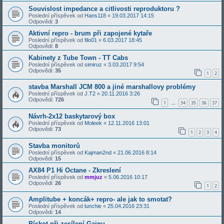
Souvislost impedance a citlivosti reproduktoru ?
Poslední příspěvek od
Hans118
«
19.03.2017 14:15
Odpovědi:
3
Aktivní repro - brum při zapojené kytaře
Poslední příspěvek od
filo01
«
6.03.2017 18:45
Odpovědi:
8
Kabinety z Tube Town - TT Cabs
Poslední příspěvek od
simiruz
«
3.03.2017 9:54
Odpovědi:
35
1
2
stavba Marshall JCM 800 a jiné marshallovy problémy
Poslední příspěvek od
J.T2
«
20.11.2016 3:26
Odpovědi:
726
1
34
35
36
37
…
Návrh-2x12 baskytarový box
Poslední příspěvek od
Moleek
«
12.11.2016 13:01
Odpovědi:
73
1
2
3
4
Stavba monitorů
Poslední příspěvek od
Kajman2nd
«
21.06.2016 8:14
Odpovědi:
15
AX84 P1 Hi Octane - Zkreslení
Poslední příspěvek od
mmjuz
«
5.06.2016 10:17
Odpovědi:
26
1
2
Amplitube + koncák+ repro- ale jak to smotat?
Poslední příspěvek od
lunchie
«
25.04.2016 23:31
Odpovědi:
14
Pískot při zesílení Gainu