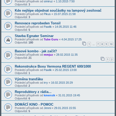
Poslední příspěvek od
simiruz
«
1.10.2015 7:50
Odpovědi:
3
Kde nejlépe objednat součástky na lampový zesilovač
Poslední příspěvek od
Pikus
«
15.07.2015 21:58
Odpovědi:
3
Renovace reprobeden Tonsil
Poslední příspěvek od
Pawlik
«
14.05.2015 11:46
Odpovědi:
5
Stavba Egnater Seminar
Poslední příspěvek od
Tube Guru
«
4.04.2015 17:25
Odpovědi:
180
1
7
8
9
10
…
Basové kombo - jak začít?
Poslední příspěvek od
mmjuz
«
28.02.2015 11:35
Odpovědi:
21
1
2
Rekonstrukce Boxu Vermona REGENT 600/1000
Poslední příspěvek od
Pawlik
«
25.02.2015 13:00
Odpovědi:
1
Výměna tranďáku
Poslední příspěvek od
irry
«
16.02.2015 20:29
Odpovědi:
2
Reproduktory z rádia...
Poslední příspěvek od
kmensik
«
31.01.2015 19:45
Odpovědi:
6
DOMÁCÍ KINO - POMOC
Poslední příspěvek od
Jimmi
«
29.01.2015 15:55
Odpovědi:
5