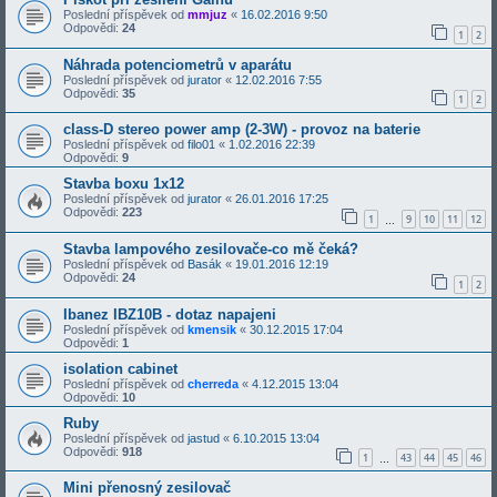
Poslední příspěvek od
mmjuz
«
16.02.2016 9:50
Odpovědi:
24
1
2
Náhrada potenciometrů v aparátu
Poslední příspěvek od
jurator
«
12.02.2016 7:55
Odpovědi:
35
1
2
class-D stereo power amp (2-3W) - provoz na baterie
Poslední příspěvek od
filo01
«
1.02.2016 22:39
Odpovědi:
9
Stavba boxu 1x12
Poslední příspěvek od
jurator
«
26.01.2016 17:25
Odpovědi:
223
1
9
10
11
12
…
Stavba lampového zesilovače-co mě čeká?
Poslední příspěvek od
Basák
«
19.01.2016 12:19
Odpovědi:
24
1
2
Ibanez IBZ10B - dotaz napajeni
Poslední příspěvek od
kmensik
«
30.12.2015 17:04
Odpovědi:
1
isolation cabinet
Poslední příspěvek od
cherreda
«
4.12.2015 13:04
Odpovědi:
10
Ruby
Poslední příspěvek od
jastud
«
6.10.2015 13:04
Odpovědi:
918
1
43
44
45
46
…
Mini přenosný zesilovač