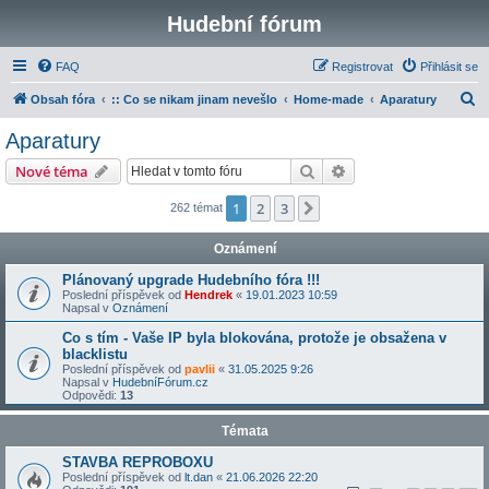
Hudební fórum
FAQ
Registrovat
Přihlásit se
H
Obsah fóra
:: Co se nikam jinam nevešlo
Home-made
Aparatury
l
Aparatury
e
Hledat
Pokročilé hledání
Nové téma
d
a
1
2
3
Další
262 témat
t
Oznámení
Plánovaný upgrade Hudebního fóra !!!
Poslední příspěvek od
Hendrek
«
19.01.2023 10:59
Napsal v
Oznámení
Co s tím - Vaše IP byla blokována, protože je obsažena v
blacklistu
Poslední příspěvek od
pavlii
«
31.05.2025 9:26
Napsal v
HudebníFórum.cz
Odpovědi:
13
Témata
STAVBA REPROBOXU
Poslední příspěvek od
lt.dan
«
21.06.2026 22:20