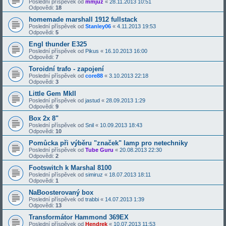
Poslední příspěvek od
mmjuz
«
28.11.2013 10:51
Odpovědi:
18
homemade marshall 1912 fullstack
Poslední příspěvek od
Stanley06
«
4.11.2013 19:53
Odpovědi:
5
Engl thunder E325
Poslední příspěvek od
Pikus
«
16.10.2013 16:00
Odpovědi:
7
Toroidní trafo - zapojení
Poslední příspěvek od
core88
«
3.10.2013 22:18
Odpovědi:
3
Little Gem MkII
Poslední příspěvek od
jastud
«
28.09.2013 1:29
Odpovědi:
9
Box 2x 8"
Poslední příspěvek od
Snil
«
10.09.2013 18:43
Odpovědi:
10
Pomůcka při výběru "značek" lamp pro netechniky
Poslední příspěvek od
Tube Guru
«
20.08.2013 22:30
Odpovědi:
2
Footswitch k Marshal 8100
Poslední příspěvek od
simiruz
«
18.07.2013 18:11
Odpovědi:
1
NaBoosterovaný box
Poslední příspěvek od
trabbi
«
14.07.2013 1:39
Odpovědi:
13
Transformátor Hammond 369EX
Poslední příspěvek od
Hendrek
«
10.07.2013 11:53