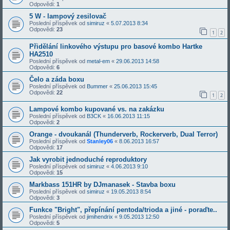
Odpovědi:
1
5 W - lampový zesilovač
Poslední příspěvek od
simiruz
«
5.07.2013 8:34
Odpovědi:
23
1
2
Přidělání linkového výstupu pro basové kombo Hartke
HA2510
Poslední příspěvek od
metal-em
«
29.06.2013 14:58
Odpovědi:
6
Čelo a záda boxu
Poslední příspěvek od
Bummer
«
25.06.2013 15:45
Odpovědi:
22
1
2
Lampové kombo kupované vs. na zakázku
Poslední příspěvek od
B3CK
«
16.06.2013 11:15
Odpovědi:
2
Orange - dvoukanál (Thunderverb, Rockerverb, Dual Terror)
Poslední příspěvek od
Stanley06
«
8.06.2013 16:57
Odpovědi:
17
Jak vyrobit jednoduché reproduktory
Poslední příspěvek od
simiruz
«
4.06.2013 9:10
Odpovědi:
15
Markbass 151HR by DJmanasek - Stavba boxu
Poslední příspěvek od
simiruz
«
19.05.2013 8:54
Odpovědi:
3
Funkce "Bright", přepínání pentoda/trioda a jiné - poraďte..
Poslední příspěvek od
jimihendrix
«
9.05.2013 12:50
Odpovědi:
5