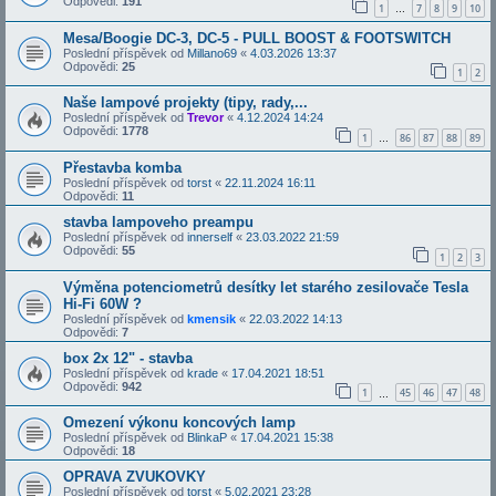
Odpovědi:
191
1
7
8
9
10
…
Mesa/Boogie DC-3, DC-5 - PULL BOOST & FOOTSWITCH
Poslední příspěvek od
Millano69
«
4.03.2026 13:37
Odpovědi:
25
1
2
Naše lampové projekty (tipy, rady,...
Poslední příspěvek od
Trevor
«
4.12.2024 14:24
Odpovědi:
1778
1
86
87
88
89
…
Přestavba komba
Poslední příspěvek od
torst
«
22.11.2024 16:11
Odpovědi:
11
stavba lampoveho preampu
Poslední příspěvek od
innerself
«
23.03.2022 21:59
Odpovědi:
55
1
2
3
Výměna potenciometrů desítky let starého zesilovače Tesla
Hi-Fi 60W ?
Poslední příspěvek od
kmensik
«
22.03.2022 14:13
Odpovědi:
7
box 2x 12" - stavba
Poslední příspěvek od
krade
«
17.04.2021 18:51
Odpovědi:
942
1
45
46
47
48
…
Omezení výkonu koncových lamp
Poslední příspěvek od
BlinkaP
«
17.04.2021 15:38
Odpovědi:
18
OPRAVA ZVUKOVKY
Poslední příspěvek od
torst
«
5.02.2021 23:28