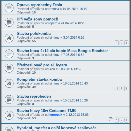
Oprava reprobedny Tesla
Poslední příspěvek od
remisa
«
19.05.2014 18:10
Odpovědi:
10
Hifi veža sony pomoc!!
Poslední příspěvek od
opeth
«
24.04.2014 10:26
Odpovědi:
5
Stavba polokomba
Poslední příspěvek od
simiruz
«
3.04.2014 6:16
Odpovědi:
55
1
2
3
Stavba boxu 4x12 alá kopie Mesa Boogie Roadster
Poslední příspěvek od
simiruz
«
7.03.2014 6:34
Odpovědi:
3
Předzesilovač pro el. kytaru
Poslední příspěvek od
Abu
«
3.03.2014 13:52
Odpovědi:
10
Kompletní stavba komba
Poslední příspěvek od
simiruz
«
18.01.2014 15:43
Odpovědi:
39
1
2
Stavba reprobeden
Poslední příspěvek od
simiruz
«
15.01.2014 13:29
Odpovědi:
8
Stavba hlavy 18w Ceriatone TMB
Poslední příspěvek od
kmensik
«
2.12.2013 16:03
Odpovědi:
53
1
2
3
Hybridní, mosfet a další koncové zesilovače...