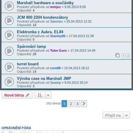
Marshall hardware a součástky
Poslední příspěvek od
mmjuz
«
9.05.2013 8:05
Odpovědi:
4
JCM 800 2204 kondenzátory
Poslední příspěvek od
Sanchez
«
25.04.2013 12:32
Odpovědi:
14
Elektronka z Aukra. EL84
Poslední příspěvek od
Stanley06
«
17.04.2013 21:39
Odpovědi:
5
Spárování lamp
Poslední příspěvek od
Tube Guru
«
17.04.2013 14:49
Odpovědi:
29
1
2
turret board
Poslední příspěvek od
core88
«
15.04.2013 18:12
Odpovědi:
14
Výroba case na Marshall JMP
Poslední příspěvek od
Swamp
«
9.04.2013 20:14
Odpovědi:
3
Nové téma
1
2
3
Další
262 témat
Přejít na
OPRÁVNĚNÍ FÓRA