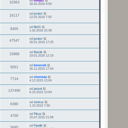
od
mmjuz
10363
16.02.2016 9:50
od
jurator
16117
12.02.2016 7:55
od
filo01
9305
1.02.2016 22:39
od
jurator
47547
26.01.2016 17:25
od
Basák
15968
19.01.2016 12:19
od
kmensik
5051
30.12.2015 17:04
od
cherreda
7714
4.12.2015 13:04
od
jastud
137490
6.10.2015 13:04
od
simiruz
6390
1.10.2015 7:50
od
Pikus
4700
15.07.2015 21:58
od
Pawlik
5695