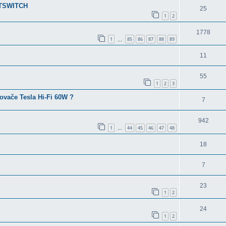
OTSWITCH
25
1
2
1778
1
85
86
87
88
89
…
11
55
1
2
3
ovače Tesla Hi-Fi 60W ?
7
942
1
44
45
46
47
48
…
18
7
23
1
2
24
1
2