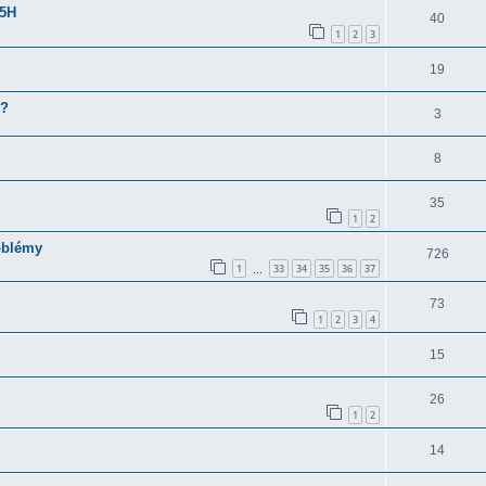
 5H
40
1
2
3
19
 ?
3
8
35
1
2
oblémy
726
1
33
34
35
36
37
…
73
1
2
3
4
15
26
1
2
14