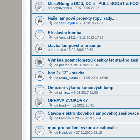
Mesa/Boogie DC-3, DC-5 - PULL BOOST & FO
od
dayslypper
»
17.07.2009 22:23
Naše lampové projekty (tipy, rady,...
od
Stanley06
»
6.01.2010 21:01
Přestavba komba
od
Venca1911
»
5.11.2012 17:32
stavba lampoveho preampu
od
hrasek
»
13.04.2009 22:50
Výměna potenciometrů desítky let starého zesil
od
postcd
»
28.11.2021 12:16
box 2x 12" - stavba
od
rasta_blasta
»
21.05.2007 13:48
Omezení výkonu koncových lamp
od
simiruz
»
6.01.2017 11:00
OPRAVA ZVUKOVKY
od
torst
»
4.02.2021 16:41
Stavba elektronkoveho (lampoveho) zesilovace
od
Lampák
»
28.12.2019 13:24
mod pro snížení výkonu zesilovače
od
Najsicek
»
27.11.2020 22:18