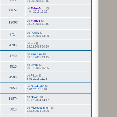
14.05.2015 11:46
od
Tube Guru
41657
4.04.2015 17:25
od
mmjuz
12093
28.02.2015 11:35
od
Pawlik
8714
25.02.2015 13:00
od
irry
4786
16.02.2015 20:29
od
kmensik
4740
31.01.2015 19:45
od
Jimmi
4510
29.01.2015 15:55
od
Pikus
4506
8.01.2015 11:28
od
Stanley06
6653
3.01.2015 14:02
od
NSWC
11574
15.12.2014 14:17
od
Microdesignum
5015
12.12.2014 22:26