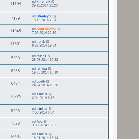
od
kmensik
11194
29.11.2014 21:23
od
Stanley06
7179
13.10.2014 7:24
od
Smrťokvítek
11045
7.09.2014 12:30
od
tronik
17301
9.07.2014 19:34
od
MilanT
5308
28.05.2014 12:32
od
remisa
6238
19.05.2014 18:10
od
opeth
6484
24.04.2014 10:26
od
simiruz
20225
3.04.2014 6:16
od
simiruz
5203
7.03.2014 6:34
od
Abu
7573
3.03.2014 13:52
od
simiruz
14481
18.01.2014 15:43