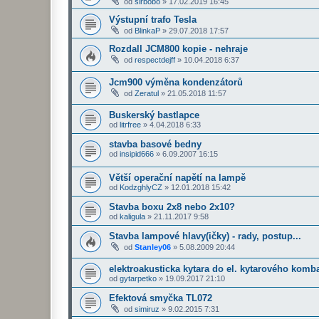
od
sirbobo
»
17.02.2019 16:45
Výstupní trafo Tesla
od
BlinkaP
»
29.07.2018 17:57
Rozdall JCM800 kopie - nehraje
od
respectdejff
»
10.04.2018 6:37
Jcm900 výměna kondenzátorů
od
Zeratul
»
21.05.2018 11:57
Buskerský bastlapce
od
litrfree
»
4.04.2018 6:33
stavba basové bedny
od
insipid666
»
6.09.2007 16:15
Větší operační napětí na lampě
od
KodzghlyCZ
»
12.01.2018 15:42
Stavba boxu 2x8 nebo 2x10?
od
kaligula
»
21.11.2017 9:58
Stavba lampové hlavy(ičky) - rady, postup...
od
Stanley06
»
5.08.2009 20:44
elektroakusticka kytara do el. kytarového komb
od
gytarpetko
»
19.09.2017 21:10
Efektová smyčka TL072
od
simiruz
»
9.02.2015 7:31