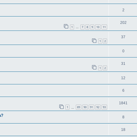
2
202
1
7
8
9
10
11
…
37
1
2
0
31
1
2
12
6
1841
1
89
90
91
92
93
…
a?
8
18