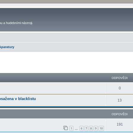
u a hudebními nástroji.
Aparatury
ilé hledání
ODPOVĚDI
0
bsažena v blacklistu
13
ODPOVĚDI
191
1
6
7
8
9
10
…