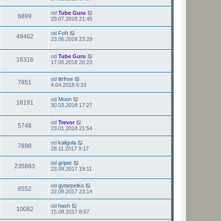
od
Tube Guru
6899
29.07.2018 21:45
od
Fořt
49462
23.06.2018 23:29
od
Tube Guru
16316
17.06.2018 20:23
od
litrfree
7851
4.04.2018 6:33
od
Moon
18191
30.03.2018 17:27
od
Trevor
5748
23.01.2018 21:54
od
kaligula
7898
28.11.2017 9:17
od
griper
235883
23.09.2017 19:11
od
gytarpetko
6552
22.09.2017 23:14
od
hash
10082
15.08.2017 8:57