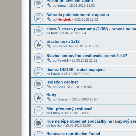
Pískot při zesílení Gainu
od
Yama
»
15.01.2013 21:03
Náhrada potenciometrů v aparátu
od
Hendrek
»
5.02.2015 12:02
class-D stereo power amp (2-3W) - provoz na ba
od
filo01
»
8.04.2013 18:54
Stavba boxu 1x12
od
Rocky_MK
»
8.01.2011 9:35
Stavba lampového zesilovače-co mě čeká?
od
PavelH
»
25.03.2012 21:52
Ibanez IBZ10B - dotaz napajeni
od
Pawlik
»
28.12.2015 21:22
isolation cabinet
od
Snil
»
10.10.2014 10:08
Ruby
od
Skipper
»
23.05.2008 15:57
Mini přenosný zesilovač
od
Funny
»
30.09.2015 16:35
Kde nejlépe objednat součástky na lampový ze
od
bostiko
»
15.07.2015 12:55
Renovace reprobeden Tonsil