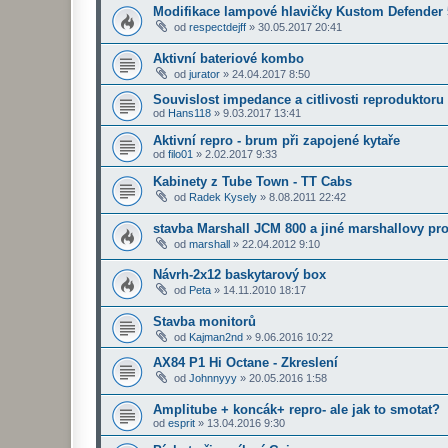
Modifikace lampové hlavičky Kustom Defender
od
respectdejff
»
30.05.2017 20:41
Aktivní bateriové kombo
od
jurator
»
24.04.2017 8:50
Souvislost impedance a citlivosti reproduktoru
od
Hans118
»
9.03.2017 13:41
Aktivní repro - brum při zapojené kytaře
od
filo01
»
2.02.2017 9:33
Kabinety z Tube Town - TT Cabs
od
Radek Kysely
»
8.08.2011 22:42
stavba Marshall JCM 800 a jiné marshallovy pr
od
marshall
»
22.04.2012 9:10
Návrh-2x12 baskytarový box
od
Peta
»
14.11.2010 18:17
Stavba monitorů
od
Kajman2nd
»
9.06.2016 10:22
AX84 P1 Hi Octane - Zkreslení
od
Johnnyyy
»
20.05.2016 1:58
Amplitube + koncák+ repro- ale jak to smotat?
od
esprit
»
13.04.2016 9:30