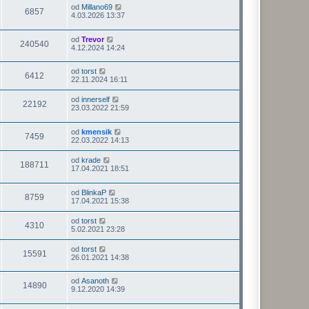
od
Millano69
6857
4.03.2026 13:37
od
Trevor
240540
4.12.2024 14:24
od
torst
6412
22.11.2024 16:11
od
innerself
22192
23.03.2022 21:59
od
kmensik
7459
22.03.2022 14:13
od
krade
188711
17.04.2021 18:51
od
BlinkaP
8759
17.04.2021 15:38
od
torst
4310
5.02.2021 23:28
od
torst
15591
26.01.2021 14:38
od
Asanoth
14890
9.12.2020 14:39