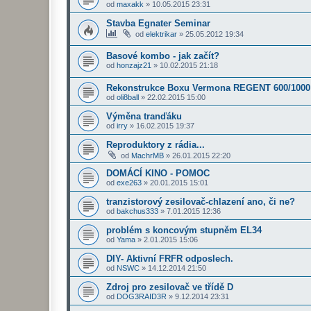
od
maxakk
»
10.05.2015 23:31
Stavba Egnater Seminar
od
elektrikar
»
25.05.2012 19:34
Basové kombo - jak začít?
od
honzajz21
»
10.02.2015 21:18
Rekonstrukce Boxu Vermona REGENT 600/1000
od
oli8ball
»
22.02.2015 15:00
Výměna tranďáku
od
irry
»
16.02.2015 19:37
Reproduktory z rádia...
od
MachrMB
»
26.01.2015 22:20
DOMÁCÍ KINO - POMOC
od
exe263
»
20.01.2015 15:01
tranzistorový zesilovač-chlazení ano, či ne?
od
bakchus333
»
7.01.2015 12:36
problém s koncovým stupněm EL34
od
Yama
»
2.01.2015 15:06
DIY- Aktivní FRFR odposlech.
od
NSWC
»
14.12.2014 21:50
Zdroj pro zesilovač ve třídě D
od
DOG3RAID3R
»
9.12.2014 23:31