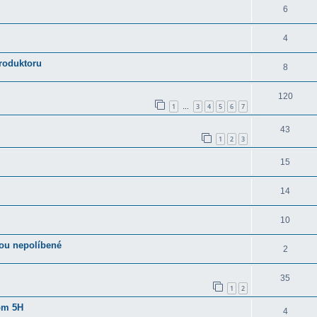
6
4
roduktoru
8
120
1
3
4
5
6
7
…
43
1
2
3
15
14
10
kou nepolíbené
2
35
1
2
om 5H
4