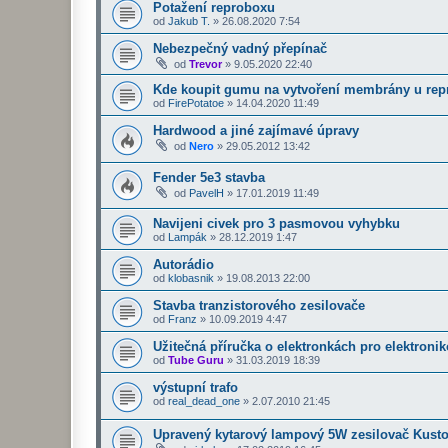
Potažení reproboxu
od
Jakub T.
»
26.08.2020 7:54
Nebezpečný vadný přepínač
od
Trevor
»
9.05.2020 22:40
Kde koupit gumu na vytvoření membrány u rep
od
FirePotatoe
»
14.04.2020 11:49
Hardwood a jiné zajímavé úpravy
od
Nero
»
29.05.2012 13:42
Fender 5e3 stavba
od
PavelH
»
17.01.2019 11:49
Navijeni civek pro 3 pasmovou vyhybku
od
Lampák
»
28.12.2019 1:47
Autorádio
od
klobasnik
»
19.08.2013 22:00
Stavba tranzistorového zesilovače
od
Franz
»
10.09.2019 4:47
Užitečná příručka o elektronkách pro elektroni
od
Tube Guru
»
31.03.2019 18:39
výstupní trafo
od
real_dead_one
»
2.07.2010 21:45
Upravený kytarový lampový 5W zesilovač Kust