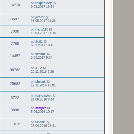
od
respectdejff
14734
9.08.2017 19:14
od
jurator
8697
15.05.2017 11:36
od
Hans118
7030
19.03.2017 14:15
od
filo01
7765
6.03.2017 18:45
od
simiruz
14457
3.03.2017 9:54
od
J.T2
98768
20.11.2016 3:26
od
Moleek
25683
12.11.2016 13:01
od
Kajman2nd
6722
21.06.2016 8:14
od
mmjuz
9898
5.06.2016 10:17
od
lunchie
11016
25.04.2016 23:31