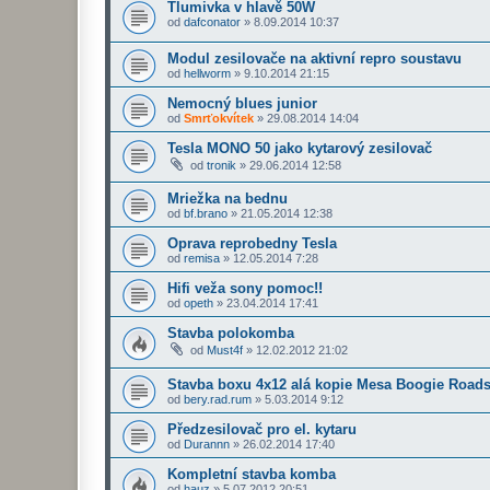
Tlumivka v hlavě 50W
od
dafconator
»
8.09.2014 10:37
Modul zesilovače na aktivní repro soustavu
od
hellworm
»
9.10.2014 21:15
Nemocný blues junior
od
Smrťokvítek
»
29.08.2014 14:04
Tesla MONO 50 jako kytarový zesilovač
od
tronik
»
29.06.2014 12:58
Mriežka na bednu
od
bf.brano
»
21.05.2014 12:38
Oprava reprobedny Tesla
od
remisa
»
12.05.2014 7:28
Hifi veža sony pomoc!!
od
opeth
»
23.04.2014 17:41
Stavba polokomba
od
Must4f
»
12.02.2012 21:02
Stavba boxu 4x12 alá kopie Mesa Boogie Roads
od
bery.rad.rum
»
5.03.2014 9:12
Předzesilovač pro el. kytaru
od
Durannn
»
26.02.2014 17:40
Kompletní stavba komba
od
hauz
»
5.07.2012 20:51