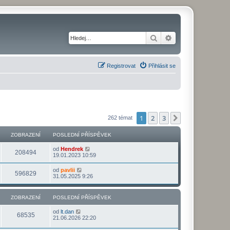
Hledat
Pokročilé hledání
Registrovat
Přihlásit se
1
2
3
Další
262 témat
ZOBRAZENÍ
POSLEDNÍ PŘÍSPĚVEK
od
Hendrek
208494
19.01.2023 10:59
od
pavlii
596829
31.05.2025 9:26
ZOBRAZENÍ
POSLEDNÍ PŘÍSPĚVEK
od
lt.dan
68535
21.06.2026 22:20