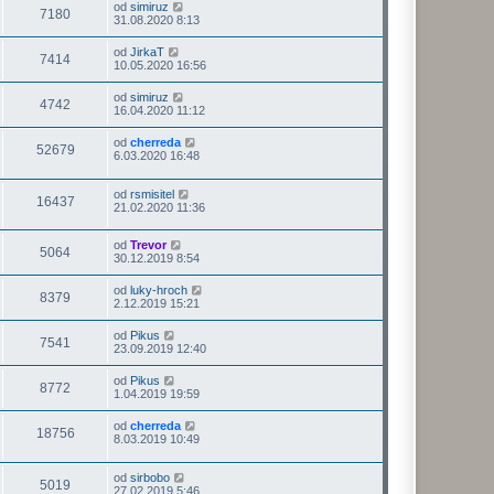
od
simiruz
7180
31.08.2020 8:13
od
JirkaT
7414
10.05.2020 16:56
od
simiruz
4742
16.04.2020 11:12
od
cherreda
52679
6.03.2020 16:48
od
rsmisitel
16437
21.02.2020 11:36
od
Trevor
5064
30.12.2019 8:54
od
luky-hroch
8379
2.12.2019 15:21
od
Pikus
7541
23.09.2019 12:40
od
Pikus
8772
1.04.2019 19:59
od
cherreda
18756
8.03.2019 10:49
od
sirbobo
5019
27.02.2019 5:46