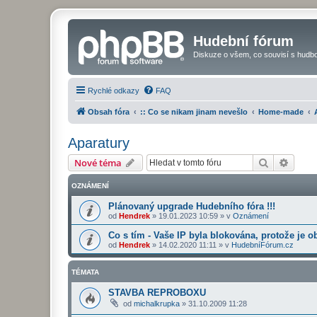
Hudební fórum
Diskuze o všem, co souvisí s hudbo
Rychlé odkazy
FAQ
Obsah fóra
:: Co se nikam jinam nevešlo
Home-made
Aparatury
Hledat
Pokroč
Nové téma
OZNÁMENÍ
Plánovaný upgrade Hudebního fóra !!!
od
Hendrek
»
19.01.2023 10:59
» v
Oznámení
Co s tím - Vaše IP byla blokována, protože je o
od
Hendrek
»
14.02.2020 11:11
» v
HudebníFórum.cz
TÉMATA
STAVBA REPROBOXU
od
michalkrupka
»
31.10.2009 11:28