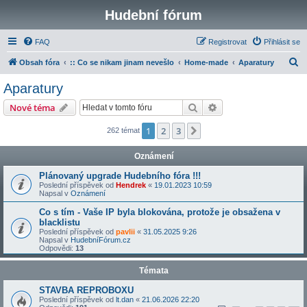
Hudební fórum
FAQ
Registrovat
Přihlásit se
H
Obsah fóra
:: Co se nikam jinam nevešlo
Home-made
Aparatury
l
Aparatury
e
Hledat
Pokročilé hledání
Nové téma
d
a
1
2
3
Další
262 témat
t
Oznámení
Plánovaný upgrade Hudebního fóra !!!
Poslední příspěvek od
Hendrek
«
19.01.2023 10:59
Napsal v
Oznámení
Co s tím - Vaše IP byla blokována, protože je obsažena v
blacklistu
Poslední příspěvek od
pavlii
«
31.05.2025 9:26
Napsal v
HudebníFórum.cz
Odpovědi:
13
Témata
STAVBA REPROBOXU
Poslední příspěvek od
lt.dan
«
21.06.2026 22:20