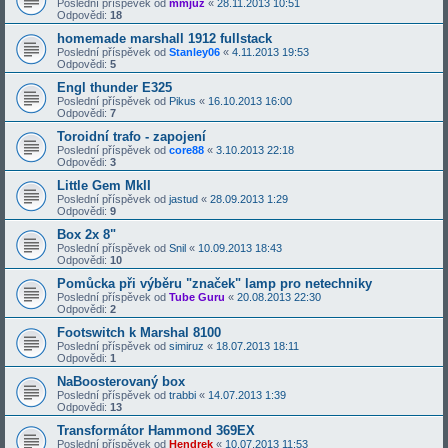
Poslední příspěvek od
mmjuz
«
28.11.2013 10:51
Odpovědi:
18
homemade marshall 1912 fullstack
Poslední příspěvek od
Stanley06
«
4.11.2013 19:53
Odpovědi:
5
Engl thunder E325
Poslední příspěvek od
Pikus
«
16.10.2013 16:00
Odpovědi:
7
Toroidní trafo - zapojení
Poslední příspěvek od
core88
«
3.10.2013 22:18
Odpovědi:
3
Little Gem MkII
Poslední příspěvek od
jastud
«
28.09.2013 1:29
Odpovědi:
9
Box 2x 8"
Poslední příspěvek od
Snil
«
10.09.2013 18:43
Odpovědi:
10
Pomůcka při výběru "značek" lamp pro netechniky
Poslední příspěvek od
Tube Guru
«
20.08.2013 22:30
Odpovědi:
2
Footswitch k Marshal 8100
Poslední příspěvek od
simiruz
«
18.07.2013 18:11
Odpovědi:
1
NaBoosterovaný box
Poslední příspěvek od
trabbi
«
14.07.2013 1:39
Odpovědi:
13
Transformátor Hammond 369EX
Poslední příspěvek od
Hendrek
«
10.07.2013 11:53