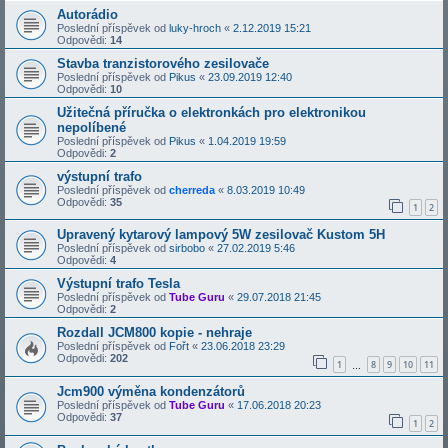
Autorádio
Poslední příspěvek od
luky-hroch
«
2.12.2019 15:21
Odpovědi:
14
Stavba tranzistorového zesilovače
Poslední příspěvek od
Pikus
«
23.09.2019 12:40
Odpovědi:
10
Užitečná příručka o elektronkách pro elektronikou
nepolíbené
Poslední příspěvek od
Pikus
«
1.04.2019 19:59
Odpovědi:
2
výstupní trafo
Poslední příspěvek od
cherreda
«
8.03.2019 10:49
Odpovědi:
35
1
2
Upravený kytarový lampový 5W zesilovač Kustom 5H
Poslední příspěvek od
sirbobo
«
27.02.2019 5:46
Odpovědi:
4
Výstupní trafo Tesla
Poslední příspěvek od
Tube Guru
«
29.07.2018 21:45
Odpovědi:
2
Rozdall JCM800 kopie - nehraje
Poslední příspěvek od
Fořt
«
23.06.2018 23:29
Odpovědi:
202
1
8
9
10
11
…
Jcm900 výměna kondenzátorů
Poslední příspěvek od
Tube Guru
«
17.06.2018 20:23
Odpovědi:
37
1
2