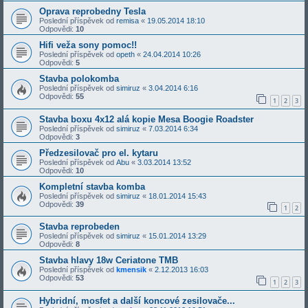
Oprava reprobedny Tesla
Poslední příspěvek od
remisa
«
19.05.2014 18:10
Odpovědi:
10
Hifi veža sony pomoc!!
Poslední příspěvek od
opeth
«
24.04.2014 10:26
Odpovědi:
5
Stavba polokomba
Poslední příspěvek od
simiruz
«
3.04.2014 6:16
Odpovědi:
55
1
2
3
Stavba boxu 4x12 alá kopie Mesa Boogie Roadster
Poslední příspěvek od
simiruz
«
7.03.2014 6:34
Odpovědi:
3
Předzesilovač pro el. kytaru
Poslední příspěvek od
Abu
«
3.03.2014 13:52
Odpovědi:
10
Kompletní stavba komba
Poslední příspěvek od
simiruz
«
18.01.2014 15:43
Odpovědi:
39
1
2
Stavba reprobeden
Poslední příspěvek od
simiruz
«
15.01.2014 13:29
Odpovědi:
8
Stavba hlavy 18w Ceriatone TMB
Poslední příspěvek od
kmensik
«
2.12.2013 16:03
Odpovědi:
53
1
2
3
Hybridní, mosfet a další koncové zesilovače...