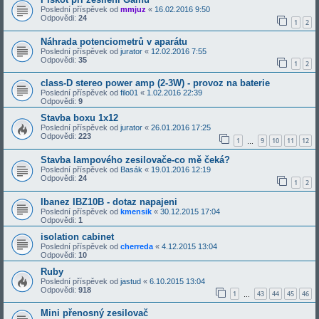
Poslední příspěvek od
mmjuz
«
16.02.2016 9:50
Odpovědi:
24
1
2
Náhrada potenciometrů v aparátu
Poslední příspěvek od
jurator
«
12.02.2016 7:55
Odpovědi:
35
1
2
class-D stereo power amp (2-3W) - provoz na baterie
Poslední příspěvek od
filo01
«
1.02.2016 22:39
Odpovědi:
9
Stavba boxu 1x12
Poslední příspěvek od
jurator
«
26.01.2016 17:25
Odpovědi:
223
1
9
10
11
12
…
Stavba lampového zesilovače-co mě čeká?
Poslední příspěvek od
Basák
«
19.01.2016 12:19
Odpovědi:
24
1
2
Ibanez IBZ10B - dotaz napajeni
Poslední příspěvek od
kmensik
«
30.12.2015 17:04
Odpovědi:
1
isolation cabinet
Poslední příspěvek od
cherreda
«
4.12.2015 13:04
Odpovědi:
10
Ruby
Poslední příspěvek od
jastud
«
6.10.2015 13:04
Odpovědi:
918
1
43
44
45
46
…
Mini přenosný zesilovač