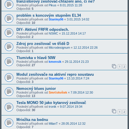
tranzistorový zesilovač-chlazení ano, či ne?
Poslední příspěvek od
Pikus
«
8.01.2015 11:28
Odpovědi:
5
problém s koncovým stupněm EL34
Poslední příspěvek od
Stanley06
«
3.01.2015 14:02
Odpovědi:
10
DIY- Aktivní FRFR odposlech.
Poslední příspěvek od
NSWC
«
15.12.2014 14:17
Odpovědi:
2
Zdroj pro zesilovač ve třídě D
Poslední příspěvek od
Microdesignum
«
12.12.2014 22:26
Odpovědi:
1
Tlumivka v hlavě 50W
Poslední příspěvek od
kmensik
«
29.11.2014 21:23
Odpovědi:
27
1
2
Modul zesilovače na aktivní repro soustavu
Poslední příspěvek od
Stanley06
«
13.10.2014 7:24
Odpovědi:
3
Nemocný blues junior
Poslední příspěvek od
Smrťokvítek
«
7.09.2014 12:30
Odpovědi:
13
Tesla MONO 50 jako kytarový zesilovač
Poslední příspěvek od
tronik
«
9.07.2014 19:34
Odpovědi:
30
1
2
Mriežka na bednu
Poslední příspěvek od
MilanT
«
28.05.2014 12:32
Odpovědi:
7