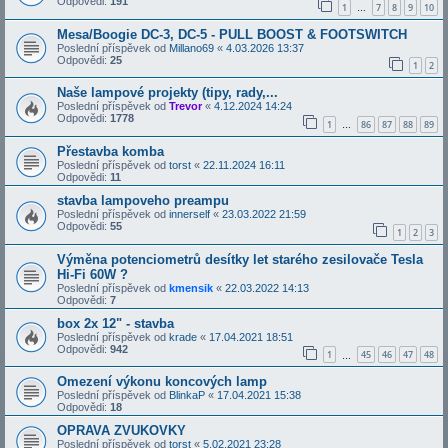
Odpovědi:
191
1
7
8
9
10
…
Mesa/Boogie DC-3, DC-5 - PULL BOOST & FOOTSWITCH
Poslední příspěvek od
Millano69
«
4.03.2026 13:37
Odpovědi:
25
1
2
Naše lampové projekty (tipy, rady,...
Poslední příspěvek od
Trevor
«
4.12.2024 14:24
Odpovědi:
1778
1
86
87
88
89
…
Přestavba komba
Poslední příspěvek od
torst
«
22.11.2024 16:11
Odpovědi:
11
stavba lampoveho preampu
Poslední příspěvek od
innerself
«
23.03.2022 21:59
Odpovědi:
55
1
2
3
Výměna potenciometrů desítky let starého zesilovače Tesla
Hi-Fi 60W ?
Poslední příspěvek od
kmensik
«
22.03.2022 14:13
Odpovědi:
7
box 2x 12" - stavba
Poslední příspěvek od
krade
«
17.04.2021 18:51
Odpovědi:
942
1
45
46
47
48
…
Omezení výkonu koncových lamp
Poslední příspěvek od
BlinkaP
«
17.04.2021 15:38
Odpovědi:
18
OPRAVA ZVUKOVKY
Poslední příspěvek od
torst
«
5.02.2021 23:28