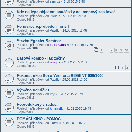
Poslední příspěvek od
simiruz
«
1.10.2015 7:50
Odpovědi:
3
Kde nejlépe objednat součástky na lampový zesilovač
Poslední příspěvek od
Pikus
«
15.07.2015 21:58
Odpovědi:
3
Renovace reprobeden Tonsil
Poslední příspěvek od
Pawlik
«
14.05.2015 11:46
Odpovědi:
5
Stavba Egnater Seminar
Poslední příspěvek od
Tube Guru
«
4.04.2015 17:25
Odpovědi:
180
1
7
8
9
10
…
Basové kombo - jak začít?
Poslední příspěvek od
mmjuz
«
28.02.2015 11:35
Odpovědi:
21
1
2
Rekonstrukce Boxu Vermona REGENT 600/1000
Poslední příspěvek od
Pawlik
«
25.02.2015 13:00
Odpovědi:
1
Výměna tranďáku
Poslední příspěvek od
irry
«
16.02.2015 20:29
Odpovědi:
2
Reproduktory z rádia...
Poslední příspěvek od
kmensik
«
31.01.2015 19:45
Odpovědi:
6
DOMÁCÍ KINO - POMOC
Poslední příspěvek od
Jimmi
«
29.01.2015 15:55
Odpovědi:
5