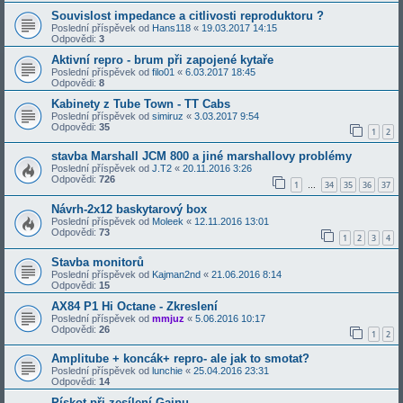
Souvislost impedance a citlivosti reproduktoru ?
Poslední příspěvek od
Hans118
«
19.03.2017 14:15
Odpovědi:
3
Aktivní repro - brum při zapojené kytaře
Poslední příspěvek od
filo01
«
6.03.2017 18:45
Odpovědi:
8
Kabinety z Tube Town - TT Cabs
Poslední příspěvek od
simiruz
«
3.03.2017 9:54
Odpovědi:
35
1
2
stavba Marshall JCM 800 a jiné marshallovy problémy
Poslední příspěvek od
J.T2
«
20.11.2016 3:26
Odpovědi:
726
1
34
35
36
37
…
Návrh-2x12 baskytarový box
Poslední příspěvek od
Moleek
«
12.11.2016 13:01
Odpovědi:
73
1
2
3
4
Stavba monitorů
Poslední příspěvek od
Kajman2nd
«
21.06.2016 8:14
Odpovědi:
15
AX84 P1 Hi Octane - Zkreslení
Poslední příspěvek od
mmjuz
«
5.06.2016 10:17
Odpovědi:
26
1
2
Amplitube + koncák+ repro- ale jak to smotat?
Poslední příspěvek od
lunchie
«
25.04.2016 23:31
Odpovědi:
14
Pískot při zesílení Gainu