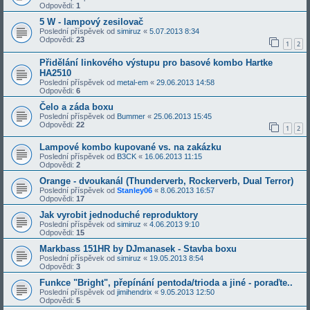
Odpovědi:
1
5 W - lampový zesilovač
Poslední příspěvek od
simiruz
«
5.07.2013 8:34
Odpovědi:
23
1
2
Přidělání linkového výstupu pro basové kombo Hartke
HA2510
Poslední příspěvek od
metal-em
«
29.06.2013 14:58
Odpovědi:
6
Čelo a záda boxu
Poslední příspěvek od
Bummer
«
25.06.2013 15:45
Odpovědi:
22
1
2
Lampové kombo kupované vs. na zakázku
Poslední příspěvek od
B3CK
«
16.06.2013 11:15
Odpovědi:
2
Orange - dvoukanál (Thunderverb, Rockerverb, Dual Terror)
Poslední příspěvek od
Stanley06
«
8.06.2013 16:57
Odpovědi:
17
Jak vyrobit jednoduché reproduktory
Poslední příspěvek od
simiruz
«
4.06.2013 9:10
Odpovědi:
15
Markbass 151HR by DJmanasek - Stavba boxu
Poslední příspěvek od
simiruz
«
19.05.2013 8:54
Odpovědi:
3
Funkce "Bright", přepínání pentoda/trioda a jiné - poraďte..
Poslední příspěvek od
jimihendrix
«
9.05.2013 12:50
Odpovědi:
5