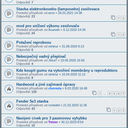
Odpovědi:
7
Stavba elektronkoveho (lampoveho) zesilovace
Poslední příspěvek od
torst
«
26.01.2021 14:38
Odpovědi:
23
1
2
mod pro snížení výkonu zesilovače
Poslední příspěvek od
Asanoth
«
9.12.2020 14:39
Odpovědi:
24
1
2
Potažení reproboxu
Poslední příspěvek od
simiruz
«
31.08.2020 8:13
Odpovědi:
6
Nebezpečný vadný přepínač
Poslední příspěvek od
JirkaT
«
10.05.2020 16:56
Odpovědi:
4
Kde koupit gumu na vytvoření membrány u reproduktoru
Poslední příspěvek od
simiruz
«
16.04.2020 11:12
Odpovědi:
8
Hardwood a jiné zajímavé úpravy
Poslední příspěvek od
cherreda
«
6.03.2020 16:48
Odpovědi:
120
1
4
5
6
7
…
Fender 5e3 stavba
Poslední příspěvek od
rsmisitel
«
21.02.2020 11:36
Odpovědi:
43
1
2
3
Navijeni civek pro 3 pasmovou vyhybku
Poslední příspěvek od
Trevor
«
30.12.2019 8:54
Odpovědi:
15