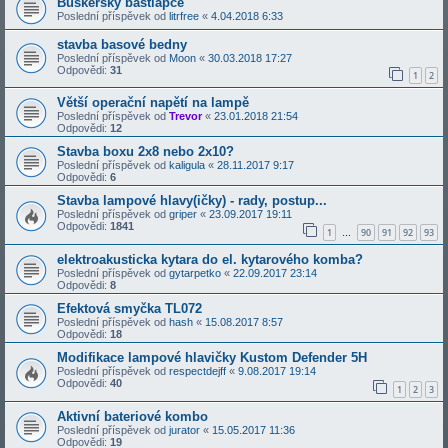
Buskerský bastlapce
Poslední příspěvek od
litrfree
«
4.04.2018 6:33
stavba basové bedny
Poslední příspěvek od
Moon
«
30.03.2018 17:27
Odpovědi:
31
1
2
Větší operační napětí na lampě
Poslední příspěvek od
Trevor
«
23.01.2018 21:54
Odpovědi:
12
Stavba boxu 2x8 nebo 2x10?
Poslední příspěvek od
kaligula
«
28.11.2017 9:17
Odpovědi:
6
Stavba lampové hlavy(ičky) - rady, postup...
Poslední příspěvek od
griper
«
23.09.2017 19:11
Odpovědi:
1841
1
90
91
92
93
…
elektroakusticka kytara do el. kytarového komba?
Poslední příspěvek od
gytarpetko
«
22.09.2017 23:14
Odpovědi:
8
Efektová smyčka TL072
Poslední příspěvek od
hash
«
15.08.2017 8:57
Odpovědi:
18
Modifikace lampové hlavičky Kustom Defender 5H
Poslední příspěvek od
respectdejff
«
9.08.2017 19:14
Odpovědi:
40
1
2
3
Aktivní bateriové kombo
Poslední příspěvek od
jurator
«
15.05.2017 11:36
Odpovědi:
19