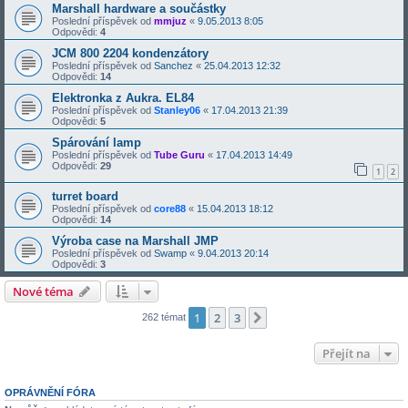
Marshall hardware a součástky
Poslední příspěvek od
mmjuz
«
9.05.2013 8:05
Odpovědi:
4
JCM 800 2204 kondenzátory
Poslední příspěvek od
Sanchez
«
25.04.2013 12:32
Odpovědi:
14
Elektronka z Aukra. EL84
Poslední příspěvek od
Stanley06
«
17.04.2013 21:39
Odpovědi:
5
Spárování lamp
Poslední příspěvek od
Tube Guru
«
17.04.2013 14:49
Odpovědi:
29
1
2
turret board
Poslední příspěvek od
core88
«
15.04.2013 18:12
Odpovědi:
14
Výroba case na Marshall JMP
Poslední příspěvek od
Swamp
«
9.04.2013 20:14
Odpovědi:
3
Nové téma
1
2
3
Další
262 témat
Přejít na
OPRÁVNĚNÍ FÓRA