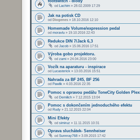
footswitch - diody
od
Lachim
»
28.02.2009 17:29
Jak na potisk CD
od
Diogenes
»
18.10.2016 12:10
Homemade Volume/expression pedal
od
moravlu
»
19.10.2016 22:43
Redukce DIN 7/Jack 6,3
od
Jacob
»
15.06.2016 17:51
Výroba gobo projektoru.
od
zami
»
24.04.2016 23:00
Vozík na aparaturu - inspirace
od
Lucasterick
»
13.03.2016 15:51
Nahrada za BF 245, BF 256
od
Pawlik
»
4.03.2016 22:35
Pomoc s opravou pedálu ToneCity Golden Plex
od
Demilich
»
7.12.2015 13:04
Pomoc s dokončením jednoduchého efektu
od
Rudy
»
21.12.2015 22:04
Mini Efekty
od
simiruz
»
11.11.2015 10:31
Oprava sluchátek- Sennheiser
od
Sunnray768
»
3.09.2015 17:42