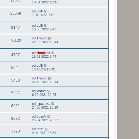
12541
18.04.2022 11:37
od
volfi
25368
7.04.2022 9:16
od
volfi
9147
19.03.2022 9:47
od
Trevor
70120
22.02.2022 15:44
od
Hendrek
4707
16.02.2022 8:44
od
volfi
5044
18.11.2021 0:01
od
Trevor
5430
22.10.2021 12:14
od
jastud
5337
6.10.2021 12:45
od
j_paseka
6931
24.06.2021 15:19
od
JuanV
9072
25.04.2021 20:27
od
torst
3720
4.04.2021 18:59