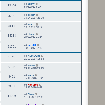
od
Japhy
19546
5.06.2017 9:27
od
jurator
4435
30.04.2017 21:25
od
jurator
3811
10.03.2017 8:04
od
Placka
14213
2.03.2017 21:14
od
core88
21701
7.02.2017 12:42
od
Kajman2nd
5745
21.01.2017 18:34
od
wiston
6492
24.11.2016 21:13
od
jastud
8491
15.11.2016 11:04
od
Hendrek
9091
14.11.2016 9:41
od
Pikus
11999
11.11.2016 12:30