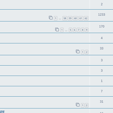
2
1233
1
58
59
60
61
62
…
170
1
5
6
7
8
9
…
4
33
1
2
3
3
1
7
31
1
2
UZE