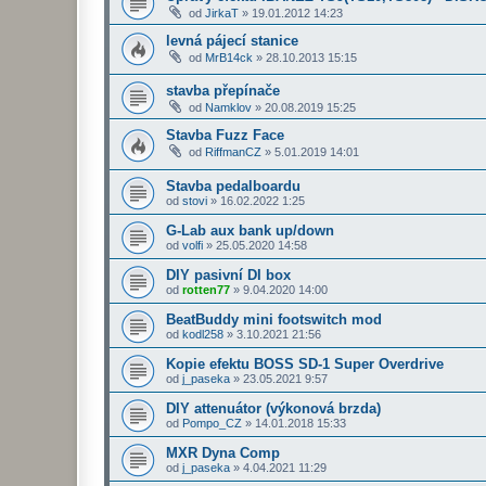
od
JirkaT
»
19.01.2012 14:23
levná pájecí stanice
od
MrB14ck
»
28.10.2013 15:15
stavba přepínače
od
Namklov
»
20.08.2019 15:25
Stavba Fuzz Face
od
RiffmanCZ
»
5.01.2019 14:01
Stavba pedalboardu
od
stovi
»
16.02.2022 1:25
G-Lab aux bank up/down
od
volfi
»
25.05.2020 14:58
DIY pasivní DI box
od
rotten77
»
9.04.2020 14:00
BeatBuddy mini footswitch mod
od
kodl258
»
3.10.2021 21:56
Kopie efektu BOSS SD-1 Super Overdrive
od
j_paseka
»
23.05.2021 9:57
DIY attenuátor (výkonová brzda)
od
Pompo_CZ
»
14.01.2018 15:33
MXR Dyna Comp
od
j_paseka
»
4.04.2021 11:29