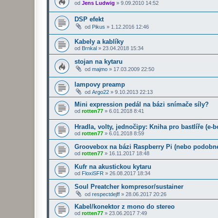
od
Jens Ludwig
»
9.09.2010 14:52
DSP efekt
od
Pikus
»
1.12.2016 12:46
Kabely a kablíky
od
Brnkal
»
23.04.2018 15:34
stojan na kytaru
od
majmo
»
17.03.2009 22:50
lampovy preamp
od
Argo22
»
9.10.2013 22:13
Mini expression pedál na bázi snímače síly?
od
rotten77
»
6.01.2018 8:41
Hradla, volty, jednočipy: Kniha pro bastlíře (e
od
rotten77
»
6.01.2018 8:59
Groovebox na bázi Raspberry Pi (nebo podobné
od
rotten77
»
16.11.2017 18:48
Kufr na akustickou kytaru
od
FloxiSFR
»
26.08.2017 18:34
Soul Preatcher kompresor/sustainer
od
respectdejff
»
28.06.2017 20:26
Kabel/konektor z mono do stereo
od
rotten77
»
23.06.2017 7:49