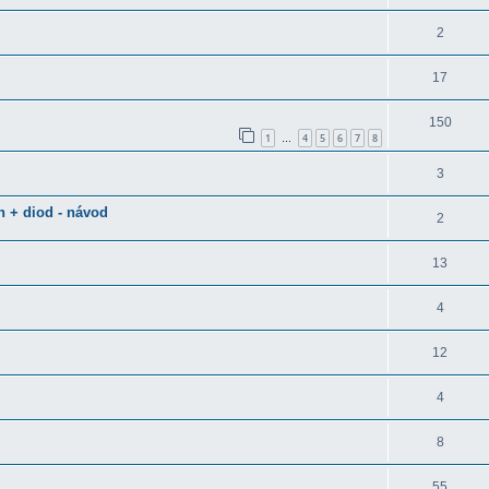
2
17
150
1
4
5
6
7
8
…
3
h + diod - návod
2
13
4
12
4
8
55