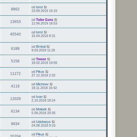
od
torst
8862
23.09.2019 16:15
od
Tube Guru
13653
12.06.2019 16:53
od
torst
45540
15.04.2019 8:31
od
Brnkal
6188
9.03.2019 11:25
od
Trevor
5156
19.02.2019 19:55
od
Pikus
11272
27.12.2018 2:32
od
Michnov
4119
19.11.2018 16:42
od
Ivan
12029
2.10.2018 18:24
od
Moleek
6134
5.09.2018 20:35
od
Udoharys
8834
24.08.2018 8:10
od
Pikus
20704