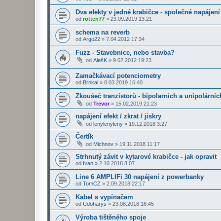
Dva efekty v jedné krabičce - společné napájení
od
rotten77
»
23.09.2019 13:21
schema na reverb
od
Argo22
»
7.04.2012 17:34
Fuzz - Stavebnice, nebo stavba?
od
AlešK
»
9.02.2012 19:23
Zamačkávací potenciometry
od
Brnkal
»
8.03.2019 16:40
Zkoušeč tranzistorů - bipolarních a unipolárníc
od
Trevor
»
15.02.2019 21:23
napájení efekt / zkrat / jiskry
od
lenylenyleny
»
19.12.2018 3:27
Čertík
od
Michnov
»
19.11.2018 11:17
Strhnutý závit v kytarové krabičce - jak opravit
od
Ivan
»
2.10.2018 8:07
Line 6 AMPLIFi 30 napájení z powerbanky
od
TomCZ
»
2.09.2018 22:17
Kabel s vypínačem
od
Udoharys
»
23.08.2018 16:45
Výroba tištěného spoje