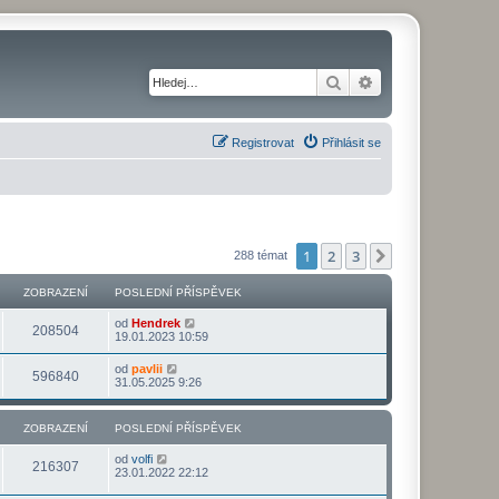
Hledat
Pokročilé hledání
Registrovat
Přihlásit se
1
2
3
Další
288 témat
ZOBRAZENÍ
POSLEDNÍ PŘÍSPĚVEK
od
Hendrek
208504
19.01.2023 10:59
od
pavlii
596840
31.05.2025 9:26
ZOBRAZENÍ
POSLEDNÍ PŘÍSPĚVEK
od
volfi
216307
23.01.2022 22:12