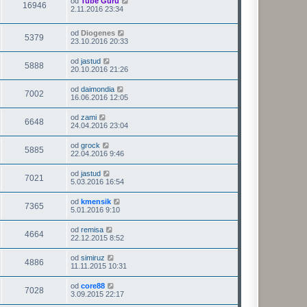
od
Tube Guru
16946
2.11.2016 23:34
od
Diogenes
5379
23.10.2016 20:33
od
jastud
5888
20.10.2016 21:26
od
daimondia
7002
16.06.2016 12:05
od
zami
6648
24.04.2016 23:04
od
grock
5885
22.04.2016 9:46
od
jastud
7021
5.03.2016 16:54
od
kmensik
7365
5.01.2016 9:10
od
remisa
4664
22.12.2015 8:52
od
simiruz
4886
11.11.2015 10:31
od
core88
7028
3.09.2015 22:17