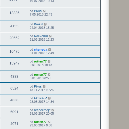
19.07.2018 10:13
od
Pikus
13836
7.05.2018 22:43
od
Brnkal
4155
24.04.2018 15:25
od
Rockchild
20652
31.03.2018 12:23
od
cherreda
10475
31.01.2018 12:49
od
rotten77
13947
9.01.2018 19:18
od
rotten77
4383
6.01.2018 8:59
od
Pikus
6524
18.11.2017 10:26
od
FloxiSFR
4838
28.08.2017 14:34
od
respectdejff
5091
29.06.2017 20:05
od
rotten77
4071
23.06.2017 9:08