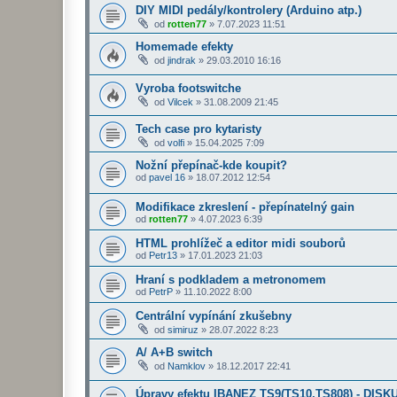
DIY MIDI pedály/kontrolery (Arduino atp.)
od
rotten77
»
7.07.2023 11:51
Homemade efekty
od
jindrak
»
29.03.2010 16:16
Vyroba footswitche
od
Vilcek
»
31.08.2009 21:45
Tech case pro kytaristy
od
volfi
»
15.04.2025 7:09
Nožní přepínač-kde koupit?
od
pavel 16
»
18.07.2012 12:54
Modifikace zkreslení - přepínatelný gain
od
rotten77
»
4.07.2023 6:39
HTML prohlížeč a editor midi souborů
od
Petr13
»
17.01.2023 21:03
Hraní s podkladem a metronomem
od
PetrP
»
11.10.2022 8:00
Centrální vypínání zkušebny
od
simiruz
»
28.07.2022 8:23
A/ A+B switch
od
Namklov
»
18.12.2017 22:41
Úpravy efektu IBANEZ TS9(TS10,TS808) - DISK