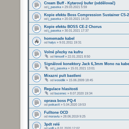
Cream Buff - Kytarový bufer (oddělovač)
od
j_paseka
»
29.03.2021 5:59
Kopie efektu Boss Compression Sustainer CS-2
od
j_paseka
»
20.03.2021 14:19
Kopie efektu BOSS CE-2 Chorus
od
j_paseka
»
30.01.2021 17:37
homemade kabel
od
halys
»
9.01.2011 19:31
Volné přezky na kufru
od
himself
»
22.01.2021 8:50
Signálové konektory Jack 6,3mm Mono na kabe
od
j_paseka
»
15.01.2021 13:01
Mixazni pult bastleni
od
ivosidlik
»
15.06.2009 18:45
Regulace hlasitosti
od
bucenec
»
8.07.2020 19:34
oprava boss PQ-4
od
potkanX
»
5.04.2020 19:53
Fulltone OCD
od
moravlu
»
28.06.2019 9:25
3pdt relé
od
volfi
»
8.01.2020 12:02