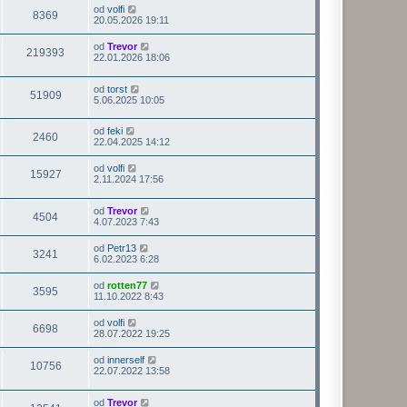
od
volfi
8369
20.05.2026 19:11
od
Trevor
219393
22.01.2026 18:06
od
torst
51909
5.06.2025 10:05
od
feki
2460
22.04.2025 14:12
od
volfi
15927
2.11.2024 17:56
od
Trevor
4504
4.07.2023 7:43
od
Petr13
3241
6.02.2023 6:28
od
rotten77
3595
11.10.2022 8:43
od
volfi
6698
28.07.2022 19:25
od
innerself
10756
22.07.2022 13:58
od
Trevor