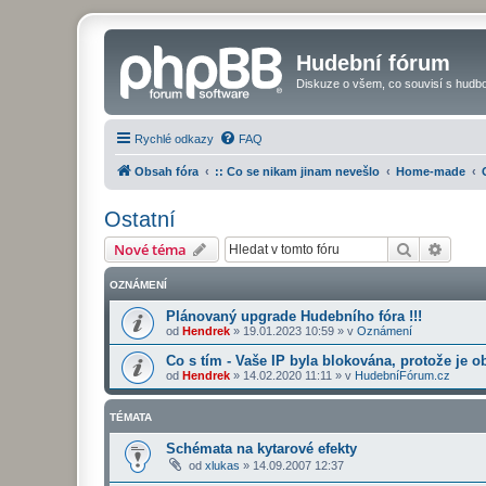
Hudební fórum
Diskuze o všem, co souvisí s hudbo
Rychlé odkazy
FAQ
Obsah fóra
:: Co se nikam jinam nevešlo
Home-made
Ostatní
Hledat
Pokroč
Nové téma
OZNÁMENÍ
Plánovaný upgrade Hudebního fóra !!!
od
Hendrek
»
19.01.2023 10:59
» v
Oznámení
Co s tím - Vaše IP byla blokována, protože je o
od
Hendrek
»
14.02.2020 11:11
» v
HudebníFórum.cz
TÉMATA
Schémata na kytarové efekty
od
xlukas
»
14.09.2007 12:37