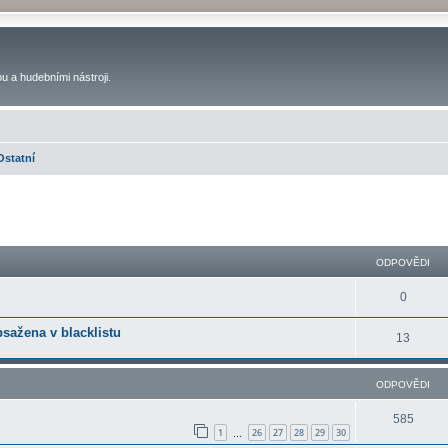
u a hudebními nástroji.
Ostatní
ilé hledání
ODPOVĚDI
0
bsažena v blacklistu
13
ODPOVĚDI
585
1
26
27
28
29
30
…