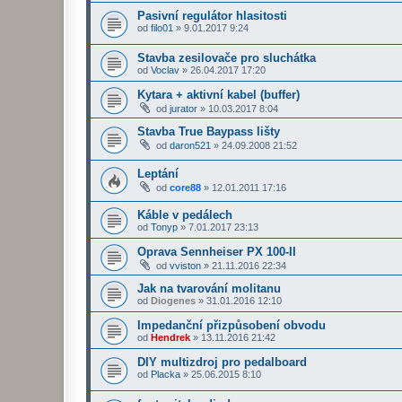
Pasivní regulátor hlasitosti
od
filo01
»
9.01.2017 9:24
Stavba zesilovače pro sluchátka
od
Voclav
»
26.04.2017 17:20
Kytara + aktivní kabel (buffer)
od
jurator
»
10.03.2017 8:04
Stavba True Baypass lišty
od
daron521
»
24.09.2008 21:52
Leptání
od
core88
»
12.01.2011 17:16
Káble v pedálech
od
Tonyp
»
7.01.2017 23:13
Oprava Sennheiser PX 100-II
od
vviston
»
21.11.2016 22:34
Jak na tvarování molitanu
od
Diogenes
»
31.01.2016 12:10
Impedanční přizpůsobení obvodu
od
Hendrek
»
13.11.2016 21:42
DIY multizdroj pro pedalboard
od
Placka
»
25.06.2015 8:10