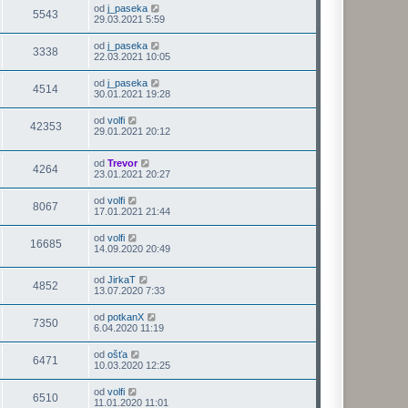
od
j_paseka
5543
29.03.2021 5:59
od
j_paseka
3338
22.03.2021 10:05
od
j_paseka
4514
30.01.2021 19:28
od
volfi
42353
29.01.2021 20:12
od
Trevor
4264
23.01.2021 20:27
od
volfi
8067
17.01.2021 21:44
od
volfi
16685
14.09.2020 20:49
od
JirkaT
4852
13.07.2020 7:33
od
potkanX
7350
6.04.2020 11:19
od
ošťa
6471
10.03.2020 12:25
od
volfi
6510
11.01.2020 11:01